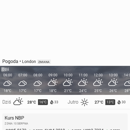
Pogoda
•
London
ZMIANA
Dziś
06:00
07:00
08:00
09:00
10:00
11:00
12:00
13:00
14:
18°C
17°C
17°C
18°C
21°C
24°C
25°C
26°C
28
Dziś
Jutro
28°C
27°C
16°C
13°C
33
30
Kurs NBP
Z DNIA: 10 SIERPNIA