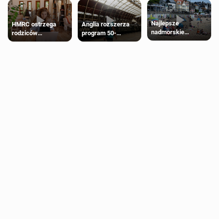
Najlepsze
HMRC ostrzega
Anglia rozszerza
nadmorskie
rodziców
program 50-
miasteczko blisko
pobierających Child
procentowych
Londynu
Benefit. Mogą być
zniżek kolejowych
zobowiązani do
na 18-latków
zwrotu zasiłku