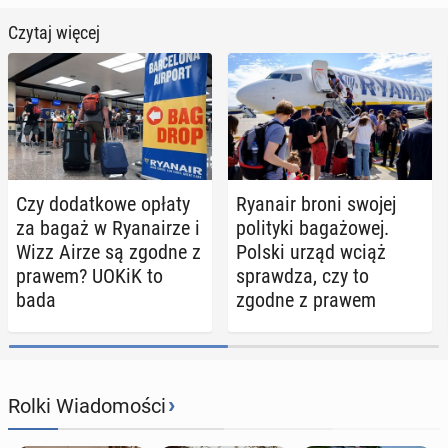
Czytaj więcej
Czy do­dat­ko­we opłaty
Ryanair broni swojej
za bagaż w Ry­ana­irze i
po­li­ty­ki ba­ga­żo­wej.
Wizz Airze są zgodne z
Polski urząd wciąż
prawem? UOKiK to
spraw­dza, czy to
bada
zgodne z prawem
›
Rolki Wiadomości