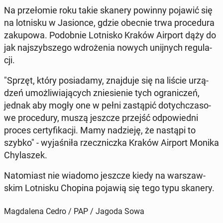
Na prze­ło­mie roku takie skanery powinny pojawić się
na lot­ni­sku w Ja­sion­ce, gdzie obecnie trwa pro­ce­du­ra
za­ku­po­wa. Po­dob­nie Lot­ni­sko Kraków Airport dąży do
jak naj­szyb­sze­go wdro­że­nia nowych unij­nych re­gu­la­
cji.
"Sprzęt, który po­sia­da­my, znaj­du­je się na liście urzą­
dzeń umoż­li­wia­ją­cych znie­sie­nie tych ogra­ni­czeń,
jednak aby mogły one w pełni za­stą­pić do­tych­cza­so­
we pro­ce­du­ry, muszą jeszcze przejść od­po­wied­ni
proces cer­ty­fi­ka­cji. Mamy na­dzie­ję, że nastąpi to
szybko" - wy­ja­śni­ła rzecz­nicz­ka Kraków Airport Monika
Chy­la­szek.
Na­to­miast nie wiadomo jeszcze kiedy na war­szaw­
skim Lot­ni­sku Chopina pojawią się tego typu skanery.
Magdalena Cedro / PAP / Jagoda Sowa