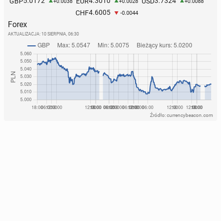
5.0172
4.3010
3.7324
GBP
EUR
USD
+0.0038
+0.0028
+0.0088
4.6005
CHF
-0.0044
Forex
AKTUALIZACJA:
10 SIERPNIA, 06:30
Źródło: currencybeacon.com