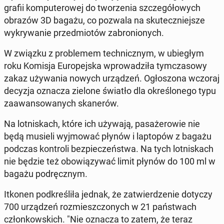
gra­fii kom­pu­te­ro­wej do two­rze­nia szcze­gó­ło­wych
obrazów 3D bagażu, co pozwala na sku­tecz­niej­sze
wy­kry­wa­nie przed­mio­tów za­bro­nio­nych.
W związku z pro­ble­mem tech­nicz­nym, w ubie­głym
roku Komisja Eu­ro­pej­ska wpro­wa­dzi­ła tym­cza­so­wy
zakaz uży­wa­nia nowych urzą­dzeń. Ogło­szo­na wczoraj
decyzja oznacza zielone światło dla okre­ślo­ne­go typu
za­awan­so­wa­nych ska­ne­rów.
Na lot­ni­skach, które ich używają, pa­sa­że­ro­wie nie
będą musieli wyj­mo­wać płynów i lap­to­pów z bagażu
podczas kon­tro­li bez­pie­czeń­stwa. Na tych lot­ni­skach
nie będzie też obo­wią­zy­wać limit płynów do 100 ml w
bagażu pod­ręcz­nym.
Itkonen pod­kre­śli­ła jednak, że za­twier­dze­nie dotyczy
700 urzą­dzeń roz­miesz­czo­nych w 21 pań­stwach
człon­kow­skich. "Nie oznacza to zatem, że teraz