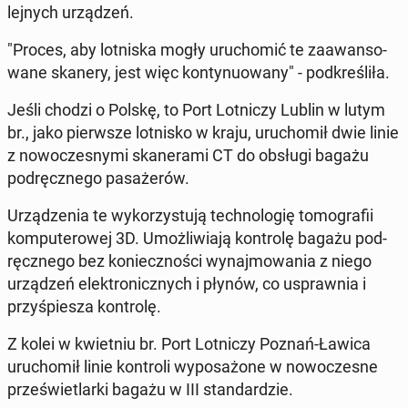
lej­nych urzą­dzeń.
"Proces, aby lot­ni­ska mogły uru­cho­mić te za­awan­so­
wa­ne skanery, jest więc kon­ty­nu­owa­ny" - pod­kre­śli­ła.
Jeśli chodzi o Polskę, to Port Lot­ni­czy Lublin w lutym
br., jako pierw­sze lot­ni­sko w kraju, uru­cho­mił dwie linie
z no­wo­cze­sny­mi ska­ne­ra­mi CT do obsługi bagażu
pod­ręcz­ne­go pa­sa­że­rów.
Urzą­dze­nia te wy­ko­rzy­stu­ją tech­no­lo­gię to­mo­gra­fii
kom­pu­te­ro­wej 3D. Umoż­li­wia­ją kon­tro­lę bagażu pod­
ręcz­ne­go bez ko­niecz­no­ści wy­naj­mo­wa­nia z niego
urzą­dzeń elek­tro­nicz­nych i płynów, co uspraw­nia i
przy­śpie­sza kon­tro­lę.
Z kolei w kwiet­niu br. Port Lot­ni­czy Poznań-Ławica
uru­cho­mił linie kon­tro­li wy­po­sa­żo­ne w no­wo­cze­sne
prze­świe­tlar­ki bagażu w III stan­dar­dzie.