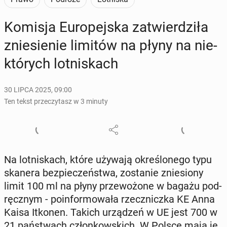
Komisja Eu­ro­pej­ska za­twier­dzi­ła
znie­sie­nie limitów na płyny na nie­
któ­rych lot­ni­skach
30 LIPCA 2025, 09:00
Ten tekst przeczytasz w 3 minuty
Na lot­ni­skach, które używają okre­ślo­ne­go typu
skanera bez­pie­czeń­stwa, zo­sta­nie znie­sio­ny
limit 100 ml na płyny prze­wo­żo­ne w bagażu pod­
ręcz­nym - po­in­for­mo­wa­ła rzecz­nicz­ka KE Anna
Kaisa Itkonen. Takich urzą­dzeń w UE jest 700 w
21 pań­stwach człon­kow­skich. W Polsce mają je