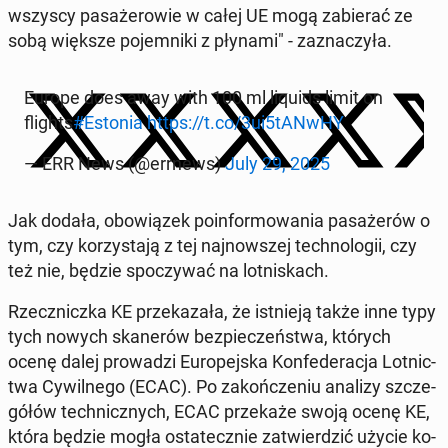
wszyscy pa­sa­że­ro­wie w całej UE mogą za­bie­rać ze
sobą większe po­jem­ni­ki z płynami" - za­zna­czy­ła.
Europe does away with 100 ml liquids limit on
flights
#Estonia
https://t.co/3ui5tANwHY
— ERR News (@errnews)
July 29, 2025
Jak dodała, obo­wią­zek po­in­for­mo­wa­nia pa­sa­że­rów o
tym, czy ko­rzy­sta­ją z tej naj­now­szej tech­no­lo­gii, czy
też nie, będzie spo­czy­wać na lot­ni­skach.
Rzecz­nicz­ka KE prze­ka­za­ła, że ist­nie­ją także inne typy
tych nowych ska­ne­rów bez­pie­czeń­stwa, których
ocenę dalej pro­wa­dzi Eu­ro­pej­ska Kon­fe­de­ra­cja Lot­nic­
twa Cy­wil­ne­go (ECAC). Po za­koń­cze­niu analizy szcze­
gó­łów tech­nicz­nych, ECAC prze­ka­że swoją ocenę KE,
która będzie mogła osta­tecz­nie za­twier­dzić użycie ko­