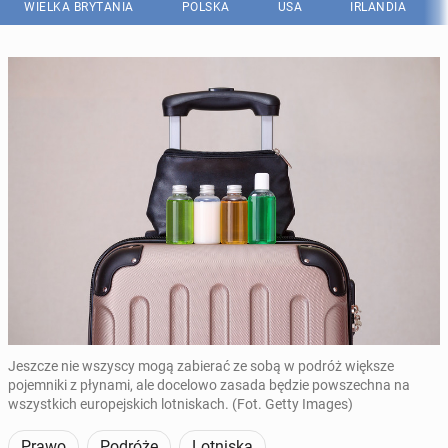
WIELKA BRYTANIA
POLSKA
USA
IRLANDIA
Jeszcze nie wszyscy mogą zabierać ze sobą w podróż większe
pojemniki z płynami, ale docelowo zasada będzie powszechna na
wszystkich europejskich lotniskach. (Fot. Getty Images)
Prawo
Podróże
Lotniska