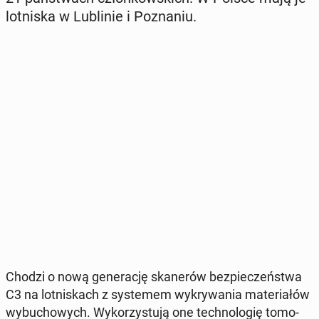
lot­ni­ska w Lu­bli­nie i Po­zna­niu.
Chodzi o nową ge­ne­ra­cję ska­ne­rów bez­pie­czeń­stwa
C3 na lot­ni­skach z sys­te­mem wy­kry­wa­nia ma­te­ria­łów
wy­bu­cho­wych. Wy­ko­rzy­stu­ją one tech­no­lo­gię to­mo­