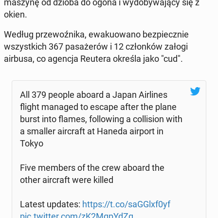
maszynę od dzioba do ogona i wy­do­by­wa­ją­cy się z
okien.
Według prze­woź­ni­ka, ewa­ku­owa­no bez­piecz­nie
wszyst­kich 367 pa­sa­że­rów i 12 człon­ków załogi
airbusa, co agencja Reutera określa jako "cud".
All 379 people aboard a Japan Air­li­nes
flight managed to escape after the plane
burst into flames, fol­lo­wing a col­li­sion with
a smaller air­craft at Haneda airport in
Tokyo
Five members of the crew aboard the
other air­craft were killed
Latest updates:
https://t.co/saGGlxf0yf
pic.twitter.com/zK2MqpYdZq