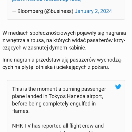
— Blo­om­berg (@bu­si­ness)
January 2, 2024
W mediach spo­łecz­no­ścio­wych po­ja­wi­ły się na­gra­nia
z wnętrza airbusa, na których widać pa­sa­że­rów krzy­
czą­cych w za­snu­tej dymem kabinie.
Inne na­gra­nia przed­sta­wia­ją pa­sa­że­rów wy­cho­dzą­
cych na płytę lot­ni­ska i ucie­ka­ją­cych z pożaru.
This is the moment a burning pas­sen­ger
plane landed in Tokyo's Haneda airport,
before being com­ple­te­ly en­gul­fed in
flames.
NHK TV has re­por­ted all flight crew and