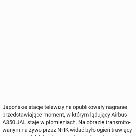
Ja­poń­skie stacje te­le­wi­zyj­ne opu­bli­ko­wa­ły na­gra­nie
przed­sta­wia­ją­ce moment, w którym lą­du­ją­cy Airbus
A350 JAL staje w pło­mie­niach. Na obrazie trans­mi­to­
wa­nym na żywo przez NHK widać było ogień tra­wią­cy