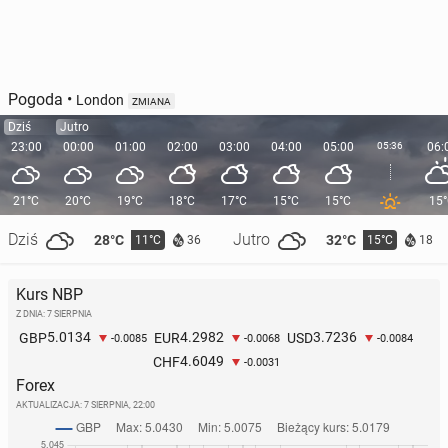
Pogoda
•
London
ZMIANA
Dziś
Jutro
23:00
00:00
01:00
02:00
03:00
04:00
05:00
05:36
06:
21°C
20°C
19°C
18°C
17°C
15°C
15°C
15
Dziś
Jutro
28°C
32°C
11°C
15°C
36
18
Kurs NBP
Z DNIA: 7 SIERPNIA
5.0134
4.2982
3.7236
GBP
EUR
USD
-0.0085
-0.0068
-0.0084
4.6049
CHF
-0.0031
Forex
AKTUALIZACJA:
7 SIERPNIA, 22:00