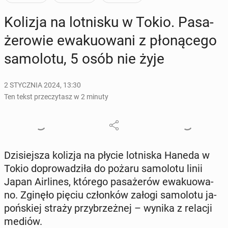
Kolizja na lot­ni­sku w Tokio. Pa­sa­
że­ro­wie ewa­ku­owa­ni z pło­ną­ce­go
sa­mo­lo­tu, 5 osób nie żyje
2 STYCZNIA 2024, 13:30
Ten tekst przeczytasz w 2 minuty
Dzi­siej­sza kolizja na płycie lot­ni­ska Haneda w
Tokio do­pro­wa­dzi­ła do pożaru sa­mo­lo­tu linii
Japan Air­li­nes, którego pa­sa­że­rów ewa­ku­owa­
no. Zginęło pięciu człon­ków załogi sa­mo­lo­tu ja­
poń­skiej straży przy­brzeż­nej – wynika z relacji
mediów.