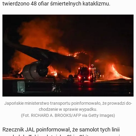
twier­dzo­no 48 ofiar śmier­tel­nych ka­ta­kli­zmu.
Ja­poń­skie mi­ni­ster­stwo trans­por­tu po­in­for­mo­wa­ło, że pro­wa­dzi do­
cho­dze­nie w sprawie wypadku.
(Fot. RICHARD A. BROOKS/AFP via Getty Images)
Rzecz­nik JAL po­in­for­mo­wał, że samolot tych linii