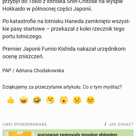
przybył do Tokio z lot­ni­ska Shin-Chitose na wyspie
Hok­ka­ido w pół­noc­nej części Japonii.
Po ka­ta­stro­fie na lot­ni­sku Haneda za­mknię­to wszyst­
kie pasy star­to­we – prze­ka­zał z kolei rzecz­nik tego
portu lot­ni­cze­go.
Premier Japonii Fumio Kishida nakazał urzęd­ni­kom
ocenę znisz­czeń.
PAP / Adriana Chodakowska
Dziękujemy za przeczytanie artykułu. Co o tym myślisz?
LINKI SPONSOROWANE
JAK DODAĆ?
european removals moving shipping