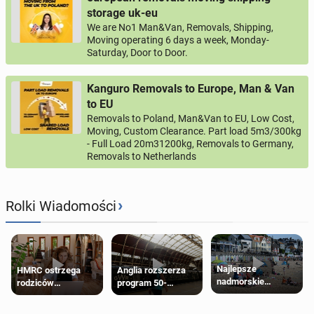
storage uk-eu
We are No1 Man&Van, Removals, Shipping,
Moving operating 6 days a week, Monday-
Saturday, Door to Door.
Kanguro Removals to Europe, Man & Van
to EU
Removals to Poland, Man&Van to EU, Low Cost,
Moving, Custom Clearance. Part load 5m3/300kg
- Full Load 20m31200kg, Removals to Germany,
Removals to Netherlands
›
Rolki Wiadomości
Najlepsze
HMRC ostrzega
Anglia rozszerza
nadmorskie
rodziców
program 50-
miasteczko blisko
pobierających Child
procentowych
Londynu
Benefit. Mogą być
zniżek kolejowych