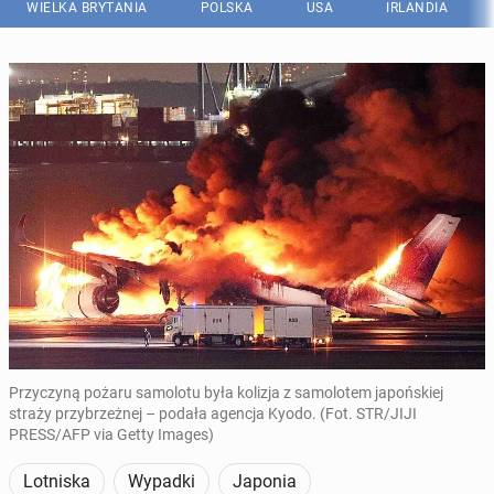
WIELKA BRYTANIA
POLSKA
USA
IRLANDIA
Przyczyną pożaru samolotu była kolizja z samolotem japońskiej
straży przybrzeżnej – podała agencja Kyodo. (Fot. STR/JIJI
PRESS/AFP via Getty Images)
Lotniska
Wypadki
Japonia