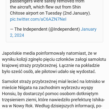
pas­sen­gers were safely removed from
the air­craft, which flew out from Shin
Chitose airport on Tuesday (2nd January).
pic.twitter.com/aC6AZN7NeI
— The In­de­pen­dent (@In­de­pen­dent)
January
2, 2024
Ja­poń­skie media po­in­for­mo­wa­ły na­to­miast, że w
wyniku kolizji zginęło pięciu człon­ków załogi sa­mo­lo­tu
kra­jo­wej straży przy­brzeż­nej. Łącznie na po­kła­dzie
było sześć osób, ale pi­lo­to­wi udało się wy­do­stać.
Samolot straży przy­brzeż­nej miał lecieć na lot­ni­sko w
mieście Niigata na za­chod­nim wy­brze­żu wyspy
Honsiu, by do­star­czyć pomoc osobom do­tknię­tym
trzę­sie­niem ziemi, które na­wie­dzi­ło pre­fek­tu­rę Ishi­ka­
wa w Nowy Rok. Według dzi­siej­szych in­for­ma­cji, po­