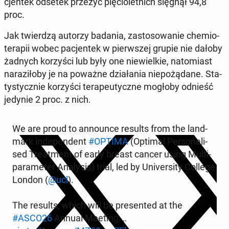
cjen­tek odsetek przeżyć pię­cio­let­nich sięgnął 94,8
proc.
Jak twier­dzą autorzy badania, za­sto­so­wa­nie che­mio­
te­ra­pii wobec pa­cjen­tek w pierw­szej grupie nie dałoby
żadnych ko­rzy­ści lub były one nie­wiel­kie, na­to­miast
na­ra­zi­ło­by je na poważne dzia­ła­nia nie­po­żą­da­ne. Sta­
ty­stycz­nie ko­rzy­ści te­ra­peu­tycz­ne mogłoby odnieść
jedynie 2 proc. z nich.
We are proud to an­no­un­ce results from the land­
mark in­de­pen­dent
#OPTIMA
(Optimal Per­so­na­li­
sed Tre­at­ment of early breast cancer using Multi-
pa­ra­me­ter Ana­ly­sis) trial, led by Uni­ver­si­ty College
London (
@ucl
).
The results, which will be pre­sen­ted at the
#ASCO26
Annual Meeting,…