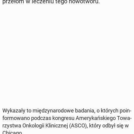
przełom w le­cze­niu tego no­wo­two­ru.
Wy­ka­za­ły to mię­dzy­na­ro­do­we badania, o których po­in­
for­mo­wa­no podczas kon­gre­su Ame­ry­kań­skie­go To­wa­
rzy­stwa On­ko­lo­gii Kli­nicz­nej (ASCO), który odbył się w
Chicago.