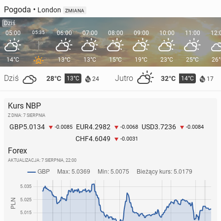
Pogoda
•
London
ZMIANA
Dziś
05:00
05:35
06:00
07:00
08:00
09:00
10:00
11:00
12:
14°C
13°C
13°C
15°C
19°C
23°C
25°C
26
Dziś
Jutro
28°C
32°C
13°C
14°C
24
17
Kurs NBP
Z DNIA: 7 SIERPNIA
5.0134
4.2982
3.7236
GBP
EUR
USD
-0.0085
-0.0068
-0.0084
4.6049
CHF
-0.0031
Forex
AKTUALIZACJA:
7 SIERPNIA, 22:00