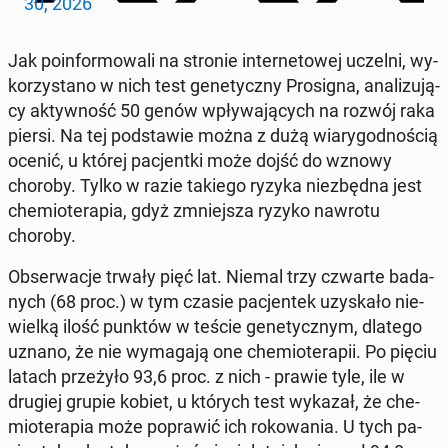
30, 2026
Jak po­in­for­mo­wa­li na stronie in­ter­ne­to­wej uczelni, wy­
ko­rzy­sta­no w nich test ge­ne­tycz­ny Pro­si­gna, ana­li­zu­ją­
cy ak­tyw­ność 50 genów wpły­wa­ją­cych na rozwój raka
piersi. Na tej pod­sta­wie można z dużą wia­ry­god­no­ścią
ocenić, u której pa­cjent­ki może dojść do wznowy
choroby. Tylko w razie takiego ryzyka nie­zbęd­na jest
che­mio­te­ra­pia, gdyż zmniej­sza ryzyko nawrotu
choroby.
Ob­ser­wa­cje trwały pięć lat. Niemal trzy czwarte ba­da­
nych (68 proc.) w tym czasie pa­cjen­tek uzy­ska­ło nie­
wiel­ką ilość punktów w teście ge­ne­tycz­nym, dlatego
uznano, że nie wy­ma­ga­ją one che­mio­te­ra­pii. Po pięciu
latach prze­ży­ło 93,6 proc. z nich - prawie tyle, ile w
drugiej grupie kobiet, u których test wykazał, że che­
mio­te­ra­pia może po­pra­wić ich ro­ko­wa­nia. U tych pa­