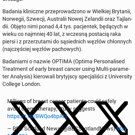
Badania kli­nicz­ne prze­pro­wa­dzo­no w Wiel­kiej Bry­ta­nii,
Nor­we­gii, Szwecji, Au­stra­lii Nowej Ze­lan­dii oraz Taj­lan­
dii. Objęto nimi ponad 4,4 tys. pa­cjen­tek, bę­dą­cych w
wieku co naj­mniej 40 lat, z wczesną po­sta­cią raka
piersi i z prze­rzu­ta­mi do są­sied­nich węzłów chłon­nych
(naj­czę­ściej węzłów pa­cho­wych).
Ba­da­nia­mi o nazwie OPTIMA (Optima Per­so­na­li­sed
Tre­at­ment of early breast cancer using Multi-pa­ra­me­
ter Ana­ly­sis) kie­ro­wa­li bry­tyj­scy spe­cja­li­ści z Uni­ver­si­ty
College London.
Mil­lions of breast cancer pa­tients could safely
avoid che­mo­the­ra­py, study sug­ge­sts
https://t.co/BWQo4bpAhj
— BBC Sco­tland News (@BBC­Sco­tland­News)
May