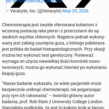
pic.twitter.com/MZ83em7Flz
— Ve­ra­cy­te, Inc. (@Ve­ra­cy­te)
May 29, 2026
Che­mio­te­ra­pia jest zwykle ofe­ro­wa­na ko­bie­tom z
wczesną po­sta­cią raka piersi i z prze­rzu­ta­mi do są­
sied­nich węzłów chłon­nych. Naj­pierw jednak wy­ko­ny­
wa­ny jest zabieg usu­nię­cia guza, z którego po­bie­ra­na
jest próbka do badań hi­sto­pa­to­lo­gicz­nych. Przy okazji
można też wykonać test ge­ne­tycz­ny. Po­nie­waż
wymaga on użycia nie­wiel­kiej ilości komórek no­wo­
two­ro­wych, można go wykonać również po wy­ko­na­niu
biopsji guza.
"Nasze badanie wy­ka­za­ło, że wiele pa­cjen­tek może
bez­piecz­nie uniknąć che­mio­te­ra­pii, nie po­gar­sza­jąc
przy tym ich ro­ko­wa­nia" – twier­dzi główny autor
badania, prof. Rob Stein z Uni­ver­si­ty College London.
Spe­cja­li­sta pod­kre­śla, że jest to kolejny krok w kie­run­