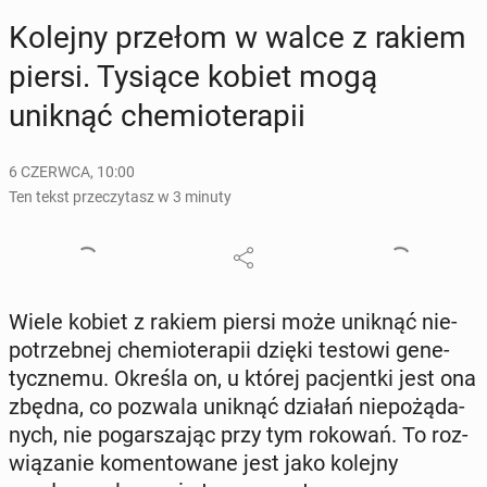
Kolejny przełom w walce z rakiem
piersi. Tysiące kobiet mogą
uniknąć che­mio­te­ra­pii
6 CZERWCA, 10:00
Ten tekst przeczytasz w 3 minuty
Wiele kobiet z rakiem piersi może uniknąć nie­
po­trzeb­nej che­mio­te­ra­pii dzięki testowi ge­ne­
tycz­ne­mu. Określa on, u której pa­cjent­ki jest ona
zbędna, co pozwala uniknąć działań nie­po­żą­da­
nych, nie po­gar­sza­jąc przy tym rokowań. To roz­
wią­za­nie ko­men­to­wa­ne jest jako kolejny