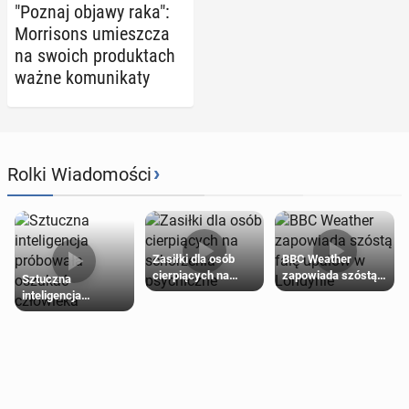
"Poznaj objawy raka":
Mor­ri­sons umiesz­cza
na swoich pro­duk­tach
ważne ko­mu­ni­ka­ty
›
Rolki Wiadomości
Zasiłki dla osób
BBC Weather
cierpiących na
zapowiada szóstą
Sztuczna
schorzenia
falę upałów w
inteligencja
psychiczne
Londynie
próbowała oszukać
człowieka