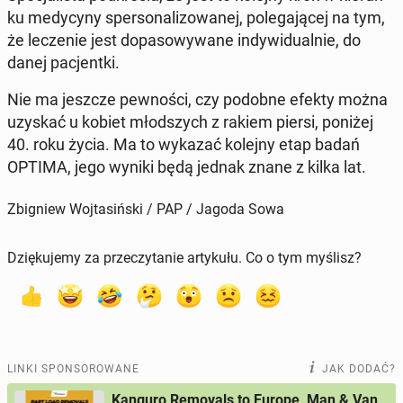
ku me­dy­cy­ny sper­so­na­li­zo­wa­nej, po­le­ga­ją­cej na tym,
że le­cze­nie jest do­pa­so­wy­wa­ne in­dy­wi­du­al­nie, do
danej pa­cjent­ki.
Nie ma jeszcze pew­no­ści, czy podobne efekty można
uzyskać u kobiet młod­szych z rakiem piersi, poniżej
40. roku życia. Ma to wykazać kolejny etap badań
OPTIMA, jego wyniki będą jednak znane z kilka lat.
Zbigniew Wojtasiński / PAP / Jagoda Sowa
Dziękujemy za przeczytanie artykułu. Co o tym myślisz?
LINKI SPONSOROWANE
JAK DODAĆ?
Kanguro Removals to Europe, Man & Van