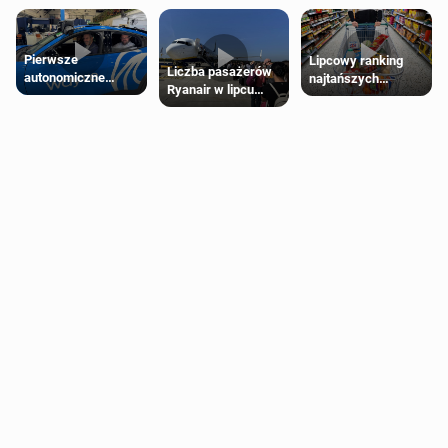
Pierwsze
Lipcowy ranking
Liczba pasażerów
autonomiczne
najtańszych
Ryanair w lipcu
Ubery pojawią się
supermarketów
pobiła rekord
w Londynie jeszcze
tego lata