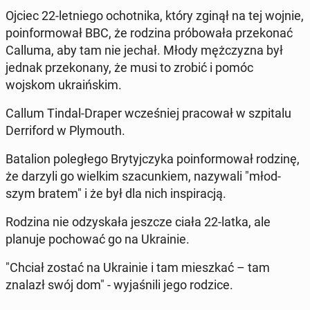
Ojciec 22-let­nie­go ochot­ni­ka, który zginął na tej wojnie,
po­in­for­mo­wał BBC, że rodzina pró­bo­wa­ła prze­ko­nać
Calluma, aby tam nie jechał. Młody męż­czy­zna był
jednak prze­ko­na­ny, że musi to zrobić i pomóc
wojskom ukra­iń­skim.
Callum Tindal-Draper wcze­śniej pra­co­wał w szpi­ta­lu
Der­ri­ford w Ply­mo­uth.
Ba­ta­lion po­le­głe­go Bry­tyj­czy­ka po­in­for­mo­wał rodzinę,
że darzyli go wielkim sza­cun­kiem, na­zy­wa­li "młod­
szym bratem" i że był dla nich in­spi­ra­cją.
Rodzina nie od­zy­ska­ła jeszcze ciała 22-latka, ale
planuje po­cho­wać go na Ukra­inie.
"Chciał zostać na Ukra­inie i tam miesz­kać – tam
znalazł swój dom" - wy­ja­śni­li jego rodzice.