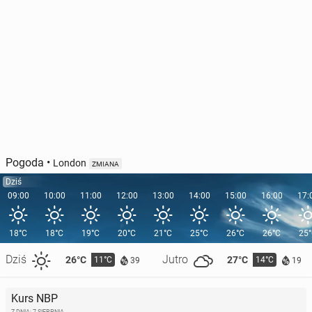
Pogoda
•
London
ZMIANA
Dziś
09:00
10:00
11:00
12:00
13:00
14:00
15:00
16:00
17:
18°C
18°C
19°C
20°C
21°C
25°C
26°C
26°C
25
Dziś
Jutro
26°C
27°C
11°C
14°C
39
19
Kurs NBP
Z DNIA: 7 SIERPNIA