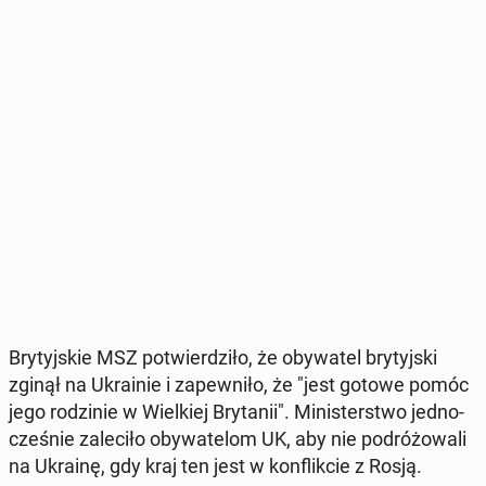
Bry­tyj­skie MSZ po­twier­dzi­ło, że oby­wa­tel bry­tyj­ski
zginął na Ukra­inie i za­pew­ni­ło, że "jest gotowe pomóc
jego ro­dzi­nie w Wiel­kiej Bry­ta­nii". Mi­ni­ster­stwo jed­no­
cze­śnie za­le­ci­ło oby­wa­te­lom UK, aby nie po­dró­żo­wa­li
na Ukrainę, gdy kraj ten jest w kon­flik­cie z Rosją.