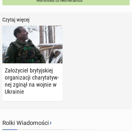
Removals to Netherlands
Czytaj więcej
Za­ło­ży­ciel bry­tyj­skiej
or­ga­ni­za­cji cha­ry­ta­tyw­
nej zginął na wojnie w
Ukra­inie
›
Rolki Wiadomości