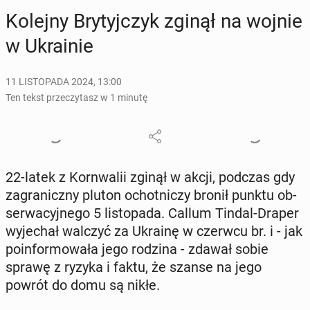
Kolejny Bry­tyj­czyk zginął na wojnie
w Ukra­inie
11 LISTOPADA 2024, 13:00
Ten tekst przeczytasz w 1 minutę
22-latek z Korn­wa­lii zginął w akcji, podczas gdy
za­gra­nicz­ny pluton ochot­ni­czy bronił punktu ob­
ser­wa­cyj­ne­go 5 li­sto­pa­da. Callum Tindal-Draper
wy­je­chał walczyć za Ukrainę w czerwcu br. i - jak
po­in­for­mo­wa­ła jego rodzina - zdawał sobie
sprawę z ryzyka i faktu, że szanse na jego
powrót do domu są nikłe.