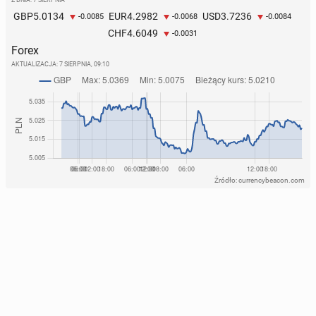
5.0134
4.2982
3.7236
GBP
EUR
USD
-0.0085
-0.0068
-0.0084
4.6049
CHF
-0.0031
Forex
AKTUALIZACJA:
7 SIERPNIA, 09:10
Źródło: currencybeacon.com