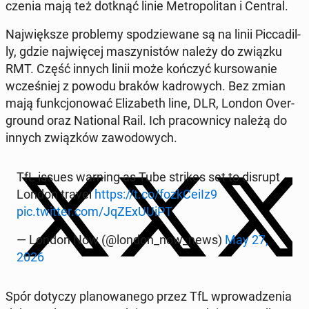
cze­nia mają też dotknąć linie Me­tro­po­li­tan i Central.
Naj­więk­sze pro­ble­my spo­dzie­wa­ne są na linii Pic­ca­dil­
ly, gdzie naj­wię­cej ma­szy­ni­stów należy do związku
RMT. Część innych linii może kończyć kur­so­wa­nie
wcze­śniej z powodu braków ka­dro­wych. Bez zmian
mają funk­cjo­no­wać Eli­za­beth line, DLR, London Over­
gro­und oraz Na­tio­nal Rail. Ich pra­cow­ni­cy należą do
innych związ­ków za­wo­do­wych.
TfL issues warning as Tube strikes set to disrupt
London travel
https://t.co/fozk­Ce­iIz9
pic.twitter.com/JqZE­xU­UiPT
— London Now (@london_now_news)
May 27,
2026
Spór dotyczy pla­no­wa­ne­go przez TfL wpro­wa­dze­nia