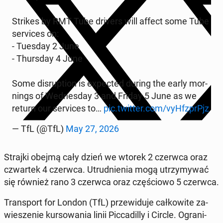
Strikes by RMT Tube drivers will affect some Tube
se­rvi­ces on:
- Tuesday 2 June
- Thurs­day 4 June
Some di­srup­tion is expec­ted during the early mor­
nings of We­dnes­day 3 and Friday 5 June as we
return our se­rvi­ces to…
pic.twitter.com/vyH­fz­pr­Pjz
— TfL (@TfL)
May 27, 2026
Strajki obejmą cały dzień we wtorek 2 czerwca oraz
czwar­tek 4 czerwca. Utrud­nie­nia mogą utrzy­my­wać
się również rano 3 czerwca oraz czę­ścio­wo 5 czerwca.
Trans­port for London (TfL) prze­wi­du­je cał­ko­wi­te za­
wie­sze­nie kur­so­wa­nia linii Pic­ca­dil­ly i Circle. Ogra­ni­