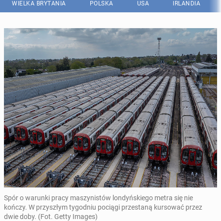
WIELKA BRYTANIA
POLSKA
USA
IRLANDIA
Spór o warunki pracy maszynistów londyńskiego metra się nie
kończy. W przyszłym tygodniu pociągi przestaną kursować przez
dwie doby. (Fot. Getty Images)