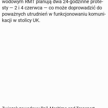
wo­do­wym RMT planują dwa 24-go­dzin­ne pro­te­
sty — 2 i 4 czerwca — co może do­pro­wa­dzić do
po­waż­nych utrud­nień w funk­cjo­no­wa­niu ko­mu­ni­
ka­cji w stolicy UK.