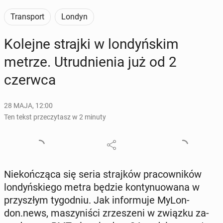
Transport
Londyn
Kolejne strajki w lon­dyń­skim
metrze. Utrud­nie­nia już od 2
czerwca
28 MAJA, 12:00
Ten tekst przeczytasz w 2 minuty
Nie­koń­czą­ca się seria straj­ków pra­cow­ni­ków
lon­dyń­skie­go metra będzie kon­ty­nu­owa­na w
przy­szłym ty­go­dniu. Jak in­for­mu­je My­Lon­
don.news, ma­szy­ni­ści zrze­sze­ni w związku za­