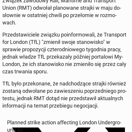
Związek za­wo­do­wy Rail, Ma­ri­ti­me and Trans­port
Union (RMT) odwołał pla­no­wa­ne strajki w maju do­
słow­nie w ostat­niej chwili po prze­ło­mie w roz­mo­
wach.
Przed­sta­wi­cie­le związku po­in­for­mo­wa­li, że Trans­port
for London (TfL) "zmienił swoje sta­no­wi­sko" w
sprawie pro­po­zy­cji czte­ro­dnio­we­go ty­go­dnia pracy,
jednak władze TfL prze­ka­za­ły później por­ta­lo­wi My­
Lon­don, że ich sta­no­wi­sko nie zmie­ni­ło się przez cały
czas trwania sporu.
TfL było prze­ko­na­ne, że nad­cho­dzą­ce strajki również
zostaną od­wo­ła­ne po za­wie­sze­niu po­przed­nie­go pro­
te­stu, jednak RMT dotąd nie przed­sta­wił ak­tu­al­nych
in­for­ma­cji na temat prze­bie­gu ne­go­cja­cji.
Planned strike action af­fec­ting London Un­der­gro­
und ð¢