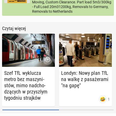
Moving, Custom Clearance. Part load 5m3/300kg
- Full Load 20m31200kg, Removals to Germany,
Removals to Netherlands
Czytaj więcej
Szef TfL wy­klu­cza
Londyn: Nowy plan TfL
metro bez ma­szy­ni­
na walkę z pa­sa­że­ra­mi
stów, mimo nad­cho­
"na gapę"
dzą­cych w przy­szłym
ty­go­dniu straj­ków
1