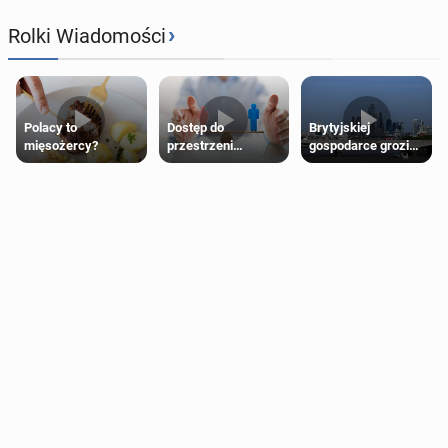
›
Rolki Wiadomości
Polacy to
Dostęp do
Brytyjskiej
mięsożercy?
przestrzeni
gospodarce grozi
przeznaczonych
recesja, jeśli
dla jednej płci ma
kryzys na Bliskim
opierać się
Wschodzie się
wyłącznie na płci
przedłuży
biologicznej