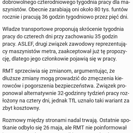
do­bro­wol­ne­go czte­ro­dnio­we­go ty­go­dnia pracy dla ma­
szy­ni­stów. Obecnie za­ra­bia­ją oni około 80 tys. funtów
rocznie i pracują 36 godzin ty­go­dnio­wo przez pięć dni.
Władze trans­por­to­we pro­po­nu­ją skró­ce­nie ty­go­dnia
pracy do czte­rech dni przy za­cho­wa­niu 35 godzin
pracy. ASLEF, drugi związek za­wo­do­wy re­pre­zen­tu­ją­
cy ma­szy­ni­stów metra, za­ak­cep­to­wał już tę pro­po­zy­
cję, dlatego jego człon­ko­wie pojawią się w pracy.
RMT sprze­ci­wia się zmianom, ar­gu­men­tu­jąc, że
dłuższe zmiany mogą pro­wa­dzić do zmę­cze­nia kie­
row­ców i po­gor­sze­nia bez­pie­czeń­stwa. Związek pro­
po­no­wał al­ter­na­tyw­nie 32-go­dzin­ny tydzień pracy roz­
ło­żo­ny na cztery dni, jednak TfL uznało taki wariant za
zbyt kosz­tow­ny.
Rozmowy między stro­na­mi nadal trwają. Ostat­nie spo­
tka­nie odbyło się 26 maja, ale RMT nie po­in­for­mo­wał