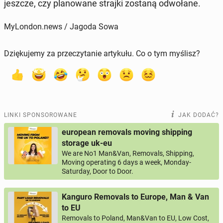
jeszcze, czy pla­no­wa­ne strajki zostaną od­wo­ła­ne.
MyLondon.news / Jagoda Sowa
Dziękujemy za przeczytanie artykułu. Co o tym myślisz?
LINKI SPONSOROWANE
JAK DODAĆ?
european removals moving shipping
storage uk-eu
We are No1 Man&Van, Removals, Shipping,
Moving operating 6 days a week, Monday-
Saturday, Door to Door.
Kanguro Removals to Europe, Man & Van
to EU
Removals to Poland, Man&Van to EU, Low Cost,