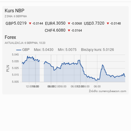
Kurs NBP
Z DNIA: 6 SIERPNIA
5.0219
4.3050
3.7320
GBP
EUR
USD
-0.0144
-0.0068
-0.0148
4.6080
CHF
-0.0164
Forex
AKTUALIZACJA:
6 SIERPNIA, 10:20
Źródło: currencybeacon.com