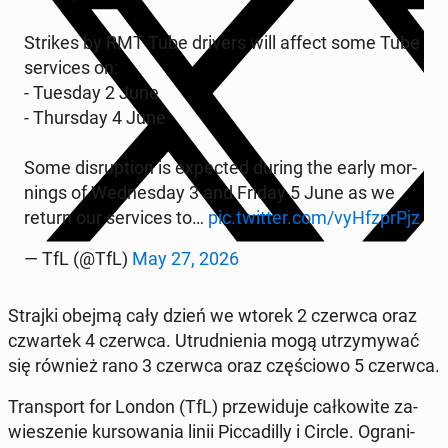
Strikes by RMT Tube drivers will affect some Tube
se­rvi­ces on:
- Tuesday 2 June
- Thurs­day 4 June
Some di­srup­tion is expec­ted during the early mor­
nings of We­dnes­day 3 and Friday 5 June as we
return our se­rvi­ces to…
pic.twitter.com/vyH­fz­pr­Pjz
— TfL (@TfL)
May 27, 2026
Strajki obejmą cały dzień we wtorek 2 czerwca oraz
czwar­tek 4 czerwca. Utrud­nie­nia mogą utrzy­my­wać
się również rano 3 czerwca oraz czę­ścio­wo 5 czerwca.
Trans­port for London (TfL) prze­wi­du­je cał­ko­wi­te za­
wie­sze­nie kur­so­wa­nia linii Pic­ca­dil­ly i Circle. Ogra­ni­