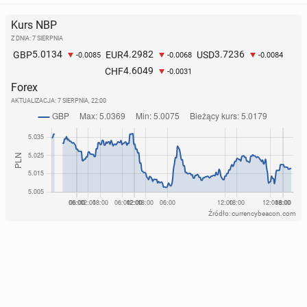
Kurs NBP
Z DNIA: 7 SIERPNIA
5.0134
4.2982
3.7236
GBP
EUR
USD
-0.0085
-0.0068
-0.0084
4.6049
CHF
-0.0031
Forex
AKTUALIZACJA:
7 SIERPNIA, 22:00
Źródło: currencybeacon.com