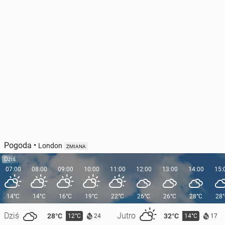
Pogoda
•
London
ZMIANA
Dziś
07:00
08:00
09:00
10:00
11:00
12:00
13:00
14:00
15:
14°C
14°C
16°C
19°C
22°C
26°C
26°C
28°C
28
Dziś
Jutro
28°C
32°C
12°C
14°C
24
17