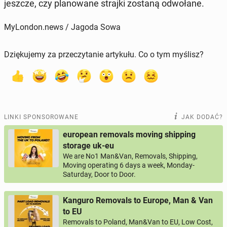
jeszcze, czy pla­no­wa­ne strajki zostaną od­wo­ła­ne.
MyLondon.news / Jagoda Sowa
Dziękujemy za przeczytanie artykułu. Co o tym myślisz?
LINKI SPONSOROWANE
JAK DODAĆ?
european removals moving shipping
storage uk-eu
We are No1 Man&Van, Removals, Shipping,
Moving operating 6 days a week, Monday-
Saturday, Door to Door.
Kanguro Removals to Europe, Man & Van
to EU
Removals to Poland, Man&Van to EU, Low Cost,