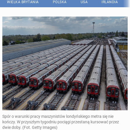
WIELKA BRYTANIA
POLSKA
USA
IRLANDIA
Spór o warunki pracy maszynistów londyńskiego metra się nie
kończy. W przyszłym tygodniu pociągi przestaną kursować przez
dwie doby. (Fot. Getty Images)