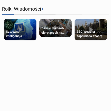
›
Rolki Wiadomości
Zasiłki dla osób
Sztuczna
BBC Weather
cierpiących na
inteligencja
zapowiada szóstą
schorzenia
próbowała oszukać
falę upałów w
psychiczne
człowieka
Londynie