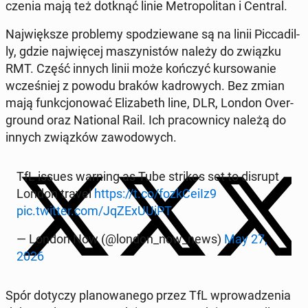
cze­nia mają też dotknąć linie Me­tro­po­li­tan i Central.
Naj­więk­sze pro­ble­my spo­dzie­wa­ne są na linii Pic­ca­dil­
ly, gdzie naj­wię­cej ma­szy­ni­stów należy do związku
RMT. Część innych linii może kończyć kur­so­wa­nie
wcze­śniej z powodu braków ka­dro­wych. Bez zmian
mają funk­cjo­no­wać Eli­za­beth line, DLR, London Over­
gro­und oraz Na­tio­nal Rail. Ich pra­cow­ni­cy należą do
innych związ­ków za­wo­do­wych.
TfL issues warning as Tube strikes set to disrupt
London travel
https://t.co/fozk­Ce­iIz9
pic.twitter.com/JqZE­xU­UiPT
— London Now (@london_now_news)
May 27,
2026
Spór dotyczy pla­no­wa­ne­go przez TfL wpro­wa­dze­nia