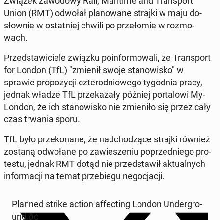
Związek za­wo­do­wy Rail, Ma­ri­ti­me and Trans­port
Union (RMT) odwołał pla­no­wa­ne strajki w maju do­
słow­nie w ostat­niej chwili po prze­ło­mie w roz­mo­
wach.
Przed­sta­wi­cie­le związku po­in­for­mo­wa­li, że Trans­port
for London (TfL) "zmienił swoje sta­no­wi­sko" w
sprawie pro­po­zy­cji czte­ro­dnio­we­go ty­go­dnia pracy,
jednak władze TfL prze­ka­za­ły później por­ta­lo­wi My­
Lon­don, że ich sta­no­wi­sko nie zmie­ni­ło się przez cały
czas trwania sporu.
TfL było prze­ko­na­ne, że nad­cho­dzą­ce strajki również
zostaną od­wo­ła­ne po za­wie­sze­niu po­przed­nie­go pro­
te­stu, jednak RMT dotąd nie przed­sta­wił ak­tu­al­nych
in­for­ma­cji na temat prze­bie­gu ne­go­cja­cji.
Planned strike action af­fec­ting London Un­der­gro­
und ð¢