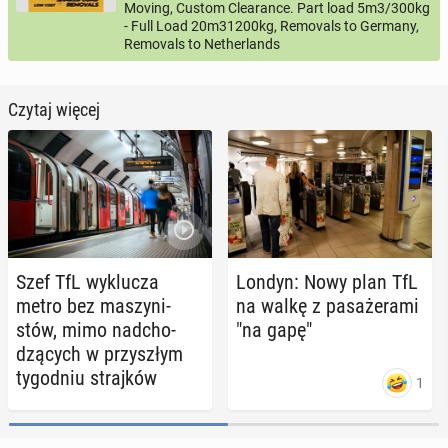
Moving, Custom Clearance. Part load 5m3/300kg
- Full Load 20m31200kg, Removals to Germany,
Removals to Netherlands
Czytaj więcej
Szef TfL wy­klu­cza
Londyn: Nowy plan TfL
metro bez ma­szy­ni­
na walkę z pa­sa­że­ra­mi
stów, mimo nad­cho­
"na gapę"
dzą­cych w przy­szłym
ty­go­dniu straj­ków
1