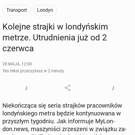
Transport
Londyn
Kolejne strajki w lon­dyń­skim
metrze. Utrud­nie­nia już od 2
czerwca
28 MAJA, 12:00
Ten tekst przeczytasz w 2 minuty
Nie­koń­czą­ca się seria straj­ków pra­cow­ni­ków
lon­dyń­skie­go metra będzie kon­ty­nu­owa­na w
przy­szłym ty­go­dniu. Jak in­for­mu­je My­Lon­
don.news, ma­szy­ni­ści zrze­sze­ni w związku za­