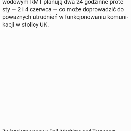
wo­do­wym RMT planują dwa 24-go­dzin­ne pro­te­
sty — 2 i 4 czerwca — co może do­pro­wa­dzić do
po­waż­nych utrud­nień w funk­cjo­no­wa­niu ko­mu­ni­
ka­cji w stolicy UK.