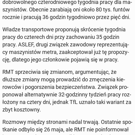
do­bro­wol­ne­go czte­ro­dnio­we­go ty­go­dnia pracy dla ma­
szy­ni­stów. Obecnie za­ra­bia­ją oni około 80 tys. funtów
rocznie i pracują 36 godzin ty­go­dnio­wo przez pięć dni.
Władze trans­por­to­we pro­po­nu­ją skró­ce­nie ty­go­dnia
pracy do czte­rech dni przy za­cho­wa­niu 35 godzin
pracy. ASLEF, drugi związek za­wo­do­wy re­pre­zen­tu­ją­
cy ma­szy­ni­stów metra, za­ak­cep­to­wał już tę pro­po­zy­
cję, dlatego jego człon­ko­wie pojawią się w pracy.
RMT sprze­ci­wia się zmianom, ar­gu­men­tu­jąc, że
dłuższe zmiany mogą pro­wa­dzić do zmę­cze­nia kie­
row­ców i po­gor­sze­nia bez­pie­czeń­stwa. Związek pro­
po­no­wał al­ter­na­tyw­nie 32-go­dzin­ny tydzień pracy roz­
ło­żo­ny na cztery dni, jednak TfL uznało taki wariant za
zbyt kosz­tow­ny.
Rozmowy między stro­na­mi nadal trwają. Ostat­nie spo­
tka­nie odbyło się 26 maja, ale RMT nie po­in­for­mo­wał