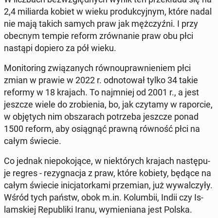
2,4 mi­liar­da kobiet w wieku pro­duk­cyj­nym, które nadal
nie mają takich samych praw jak męż­czyź­ni. I przy
obecnym tempie reform zrów­na­nie praw obu płci
nastąpi dopiero za pół wieku.
Mo­ni­to­ring zwią­za­nych rów­no­upraw­nie­niem płci
zmian w prawie w 2022 r. od­no­to­wał tylko 34 takie
reformy w 18 krajach. To naj­mniej od 2001 r., a jest
jeszcze wiele do zro­bie­nia, bo, jak czytamy w ra­por­cie,
w ob­ję­tych nim ob­sza­rach po­trze­ba jeszcze ponad
1500 reform, aby osią­gnąć prawną równość płci na
całym świecie.
Co jednak nie­po­ko­ją­ce, w nie­któ­rych krajach na­stę­pu­
je regres - re­zy­gna­cja z praw, które kobiety, będące na
całym świecie ini­cja­tor­ka­mi prze­mian, już wy­wal­czy­ły.
Wśród tych państw, obok m.in. Ko­lum­bii, Indii czy Is­
lam­skiej Re­pu­bli­ki Iranu, wy­mie­nia­na jest Polska.