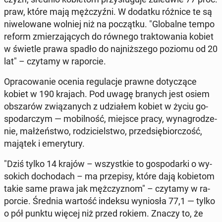
praw, które mają męż­czyź­ni. W dodatku różnice te są
ni­we­lo­wa­ne wolniej niż na po­cząt­ku. "Glo­bal­ne tempo
reform zmie­rza­ją­cych do równego trak­to­wa­nia kobiet
w świetle prawa spadło do naj­niż­sze­go poziomu od 20
lat" – czytamy w ra­por­cie.
Opra­co­wa­nie ocenia re­gu­la­cje prawne do­ty­czą­ce
kobiet w 190 krajach. Pod uwagę branych jest osiem
ob­sza­rów zwią­za­nych z udzia­łem kobiet w życiu go­
spo­dar­czym — mo­bil­ność, miejsce pracy, wy­na­gro­dze­
nie, mał­żeń­stwo, ro­dzi­ciel­stwo, przed­się­bior­czość,
majątek i eme­ry­tu­ry.
"Dziś tylko 14 krajów – wszyst­kie to go­spo­dar­ki o wy­
so­kich do­cho­dach – ma prze­pi­sy, które dają ko­bie­tom
takie same prawa jak męż­czy­znom" – czytamy w ra­
por­cie. Średnia wartość indeksu wy­nio­sła 77,1 — tylko
o pół punktu więcej niż przed rokiem. Znaczy to, że