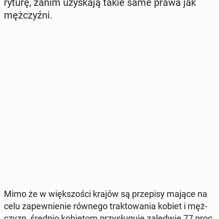
ry­tu­rę, zanim uzy­ska­ją takie same prawa jak
męż­czyź­ni.
Mimo że w więk­szo­ści krajów są prze­pi­sy mające na
celu za­pew­nie­nie równego trak­to­wa­nia kobiet i męż­
czyzn, średnio ko­bie­tom przy­słu­gu­je za­le­d­wie 77 proc.