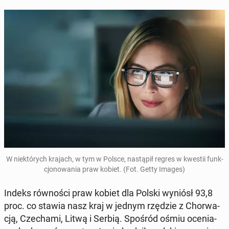
W nie­któ­rych krajach, w tym w Polsce, na­stą­pił regres w kwestii funk­
cjo­no­wa­nia praw kobiet. (Fot. Getty Images)
Indeks rów­no­ści praw kobiet dla Polski wyniósł 93,8
proc. co stawia nasz kraj w jednym rzędzie z Chor­wa­
cją, Cze­cha­mi, Litwą i Serbią. Spośród ośmiu oce­nia­