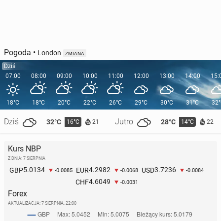
Pogoda
•
London
ZMIANA
Dziś
07:00
08:00
09:00
10:00
11:00
12:00
13:00
14:00
15:
18°C
18°C
20°C
22°C
26°C
29°C
30°C
31°C
32
Dziś
Jutro
32°C
28°C
16°C
14°C
21
22
Kurs NBP
Z DNIA: 7 SIERPNIA
5.0134
4.2982
3.7236
GBP
EUR
USD
-0.0085
-0.0068
-0.0084
4.6049
CHF
-0.0031
Forex
AKTUALIZACJA:
7 SIERPNIA, 22:00