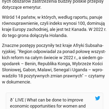
nych ob­sza­rów za­strze­że­nia budziły polskie prze­pi­sy
do­ty­czą­ce eme­ry­tur.
Wśród 14 państw, w których, według raportu, panuje
rów­no­upraw­nie­nie, czyli indeks wynosi 100, do­mi­nu­ją
kraje Europy za­chod­niej, ale jest też Kanada. W 2022 r.
do tego grona do­łą­czy­ła Ho­lan­dia.
Znaczne postępy po­czy­ni­ły też kraje Afryki Sub­sa­ha­
ryj­skiej. "Region od­po­wia­dał za ponad połowę wszyst­
kich reform na całym świecie w 2022 r., a siedem go­
spo­da­rek – Benin, Re­pu­bli­ka Konga, Wy­brze­że Kości
Sło­nio­wej, Gabon, Malawi, Senegal i Uganda – wpro­
wa­dzi­ło 18 po­zy­tyw­nych zmian praw­nych" – czytamy
w do­ku­men­cie.
ð´ LIVE | What can be done to improve
eco­no­mic op­por­tu­ni­ties for women and