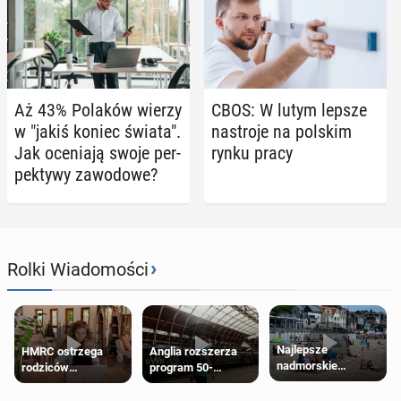
Aż 43% Polaków wierzy
CBOS: W lutym lepsze
w "jakiś koniec świata".
na­stro­je na polskim
Jak oce­nia­ją swoje per­
rynku pracy
pek­ty­wy za­wo­do­we?
›
Rolki Wiadomości
Najlepsze
HMRC ostrzega
Anglia rozszerza
nadmorskie
rodziców
program 50-
miasteczko blisko
pobierających Child
procentowych
Londynu
Benefit. Mogą być
zniżek kolejowych