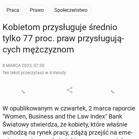
Praca
Prawo
Społeczeństwo
Ko­bie­tom przy­słu­gu­je średnio
tylko 77 proc. praw przy­słu­gu­ją­
cych męż­czy­znom
8 MARCA 2023, 07:30
Ten tekst przeczytasz w 4 minuty
W opu­bli­ko­wa­nym w czwar­tek, 2 marca ra­por­cie
"Women, Bu­si­ness and the Law Index" Bank
Świa­to­wy stwier­dza, że kobiety, które właśnie
wchodzą na rynek pracy, zdążą przejść na eme­