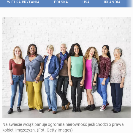
WIELKA BRYTANIA
POLSKA
USA
IRLANDIA
Na świecie wciąż panuje ogromna nierówność jeśli chodzi o prawa
kobiet i mężczyzn. (Fot. Getty Images)