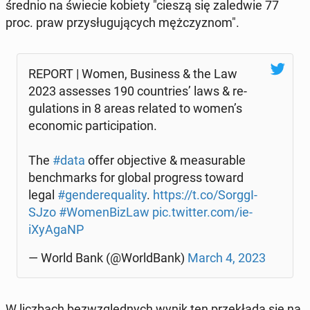
średnio na świecie kobiety "cieszą się za­le­d­wie 77
proc. praw przy­słu­gu­ją­cych męż­czy­znom".
REPORT | Women, Bu­si­ness & the Law
2023 as­ses­ses 190 co­un­tries’ laws & re­
gu­la­tions in 8 areas related to women’s
eco­no­mic par­ti­ci­pa­tion.
The
#data
offer ob­jec­ti­ve & me­asu­ra­ble
bench­marks for global pro­gress toward
legal
#gen­de­re­qu­ali­ty
.
https://t.co/Sorg­gI­
SJ­zo
#Wo­men­Bi­zLaw
pic.twitter.com/ie­
iXy­AgaNP
— World Bank (@World­Bank)
March 4, 2023
W licz­bach bez­względ­nych wynik ten prze­kła­da się na