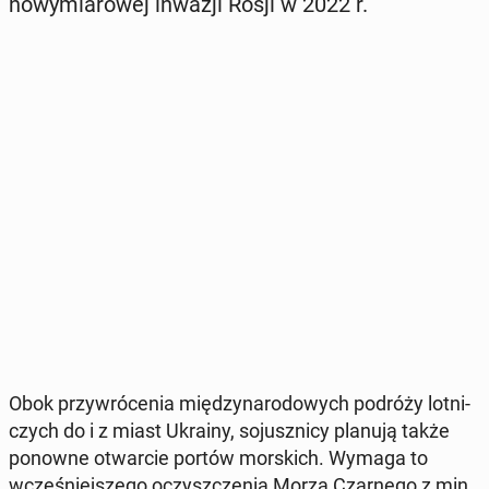
no­wy­mia­ro­wej inwazji Rosji w 2022 r.
Obok przy­wró­ce­nia mię­dzy­na­ro­do­wych podróży lot­ni­
czych do i z miast Ukrainy, so­jusz­ni­cy planują także
ponowne otwar­cie portów mor­skich. Wymaga to
wcze­śniej­sze­go oczysz­cze­nia Morza Czar­ne­go z min