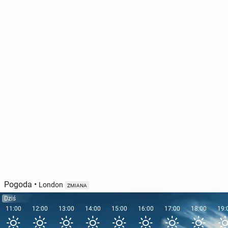
Pogoda
•
London
ZMIANA
Dziś
11:00
12:00
13:00
14:00
15:00
16:00
17:00
18:00
19: