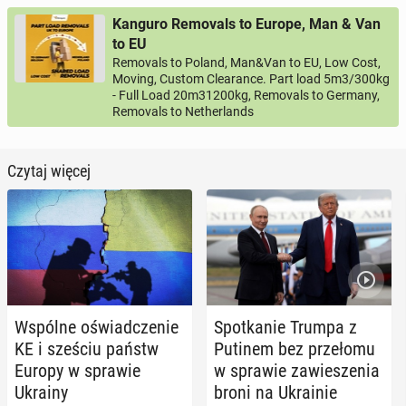
Kanguro Removals to Europe, Man & Van
to EU
Removals to Poland, Man&Van to EU, Low Cost,
Moving, Custom Clearance. Part load 5m3/300kg
- Full Load 20m31200kg, Removals to Germany,
Removals to Netherlands
Czytaj więcej
Wspólne oświad­cze­nie
Spo­tka­nie Trumpa z
KE i sześciu państw
Putinem bez prze­ło­mu
Europy w sprawie
w sprawie za­wie­sze­nia
Ukrainy
broni na Ukra­inie