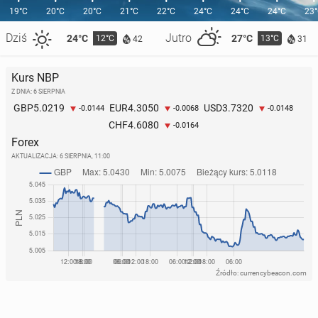
19°C
20°C
20°C
21°C
22°C
24°C
24°C
24°C
23
Dziś
Jutro
24°C
27°C
12°C
13°C
42
31
Kurs NBP
Z DNIA: 6 SIERPNIA
5.0219
4.3050
3.7320
GBP
EUR
USD
-0.0144
-0.0068
-0.0148
4.6080
CHF
-0.0164
Forex
AKTUALIZACJA:
6 SIERPNIA, 11:00
Źródło: currencybeacon.com