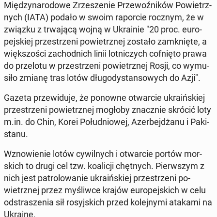
Mię­dzy­na­ro­do­we Zrze­sze­nie Prze­woź­ni­ków Po­wietrz­
nych (IATA) podało w swoim ra­por­cie rocznym, że w
związku z trwa­ją­cą wojną w Ukra­inie "20 proc. eu­ro­
pej­skiej prze­strze­ni po­wietrz­nej zostało za­mknię­te, a
więk­szo­ści za­chod­nich linii lot­ni­czych cof­nię­to prawa
do prze­lo­tu w prze­strze­ni po­wietrz­nej Rosji, co wy­mu­
si­ło zmianę tras lotów dłu­go­dy­stan­so­wych do Azji".
Gazeta prze­wi­du­je, że ponowne otwar­cie ukra­iń­skiej
prze­strze­ni po­wietrz­nej mogłoby znacz­nie skrócić loty
m.in. do Chin, Korei Po­łu­dnio­wej, Azer­bej­dża­nu i Pa­ki­
sta­nu.
Wzno­wie­nie lotów cy­wil­nych i otwar­cie portów mor­
skich to drugi cel tzw. ko­ali­cji chęt­nych. Pierw­szym z
nich jest pa­tro­lo­wa­nie ukra­iń­skiej prze­strze­ni po­
wietrz­nej przez my­śliw­ce krajów eu­ro­pej­skich w celu
od­stra­sze­nia sił ro­syj­skich przed ko­lej­ny­mi atakami na
Ukrainę.