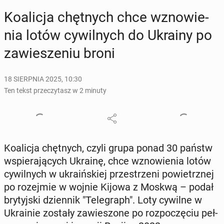
Ko­ali­cja chęt­nych chce wzno­wie­
nia lotów cy­wil­nych do Ukrainy po
za­wie­sze­niu broni
18 SIERPNIA 2025, 10:30
Ten tekst przeczytasz w 2 minuty
Ko­ali­cja chęt­nych, czyli grupa ponad 30 państw
wspie­ra­ją­cych Ukrainę, chce wzno­wie­nia lotów
cy­wil­nych w ukra­iń­skiej prze­strze­ni po­wietrz­nej
po ro­zej­mie w wojnie Kijowa z Moskwą – podał
bry­tyj­ski dzien­nik "Te­le­graph". Loty cywilne w
Ukra­inie zostały za­wie­szo­ne po roz­po­czę­ciu peł­