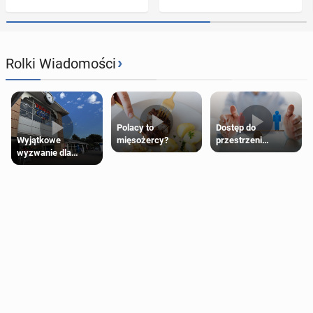
›
Rolki Wiadomości
Polacy to
Dostęp do
Wyjątkowe
mięsożercy?
przestrzeni
wyzwanie dla
przeznaczonych
posiadaczy kart
dla jednej płci ma
Tesco Clubcard!
opierać się
wyłącznie na płci
biologicznej