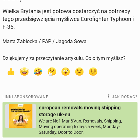
Wielka Bry­ta­nia jest gotowa do­star­czyć na po­trze­by
tego przed­się­wzię­cia my­śliw­ce Eu­ro­fi­gh­ter Typhoon i
F-35.
Marta Zabłocka / PAP / Jagoda Sowa
Dziękujemy za przeczytanie artykułu. Co o tym myślisz?
LINKI SPONSOROWANE
JAK DODAĆ?
european removals moving shipping
storage uk-eu
We are No1 Man&Van, Removals, Shipping,
Moving operating 6 days a week, Monday-
Saturday, Door to Door.