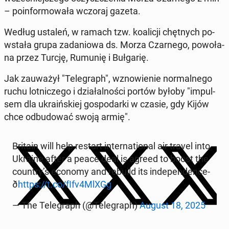
– po­in­for­mo­wa­ła wczoraj gazeta.
Według ustaleń, w ramach tzw. ko­ali­cji chęt­nych po­
wsta­ła grupa za­da­nio­wa ds. Morza Czar­ne­go, po­wo­ła­
na przez Turcję, Rumunię i Buł­ga­rię.
Jak za­uwa­żył "Te­le­graph", wzno­wie­nie nor­mal­ne­go
ruchu lot­ni­cze­go i dzia­łal­no­ści portów byłoby "im­pul­
sem dla ukra­iń­skiej go­spo­dar­ki w czasie, gdy Kijów
chce od­bu­do­wać swoją armię".
Britain will help restart in­ter­na­tio­nal air travel into
Ukraine after a peace deal is agreed to boost the
country’s economy and rebuild its in­de­pen­den­ce­
ð
https://t.co/fIfv4MlXGg
— The Te­le­graph (@Te­le­graph)
August 18, 2025