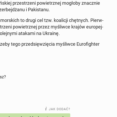
­skiej prze­strze­ni po­wietrz­nej mogłoby znacz­nie
r­bej­dża­nu i Pa­ki­sta­nu.
or­skich to drugi cel tzw. ko­ali­cji chęt­nych. Pierw­
strze­ni po­wietrz­nej przez my­śliw­ce krajów eu­ro­pej­
ko­lej­ny­mi atakami na Ukrainę.
e­by tego przed­się­wzię­cia my­śliw­ce Eu­ro­fi­gh­ter
isz?
JAK DODAĆ?