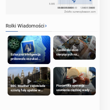
Źródło: currencybeacon.com
›
Rolki Wiadomości
Zasiłki dla osób
cierpiących na
Sztuczna inteligencja
schorzenia psychiczne
próbowała oszukać
człowieka
Pionierska operacja
BBC Weather zapowiada
usunięcia ciężkiej wady
szóstą falę upałów w
wrodzonej płodu w łonie
Londynie
matki