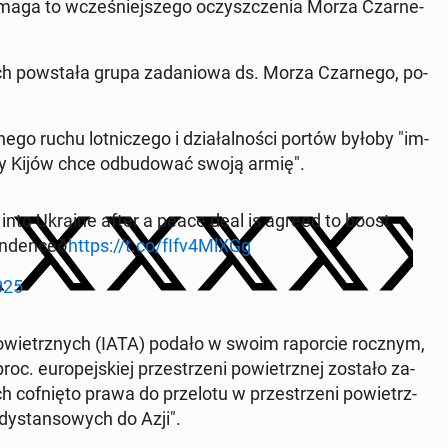
ga to wcze­śniej­sze­go oczysz­cze­nia Morza Czar­ne­
h po­wsta­ła grupa za­da­nio­wa ds. Morza Czar­ne­go, po­
e­go ruchu lot­ni­cze­go i dzia­łal­no­ści portów byłoby "im­
gdy Kijów chce od­bu­do­wać swoją armię".
avel into Ukraine after a peace deal is agreed to boost
en­ce­ð
https://t.co/fIfv4MlXGg
025
Po­wietrz­nych (IATA) podało w swoim ra­por­cie rocznym,
c. eu­ro­pej­skiej prze­strze­ni po­wietrz­nej zostało za­
ych cof­nię­to prawa do prze­lo­tu w prze­strze­ni po­wietrz­
dy­stan­so­wych do Azji".