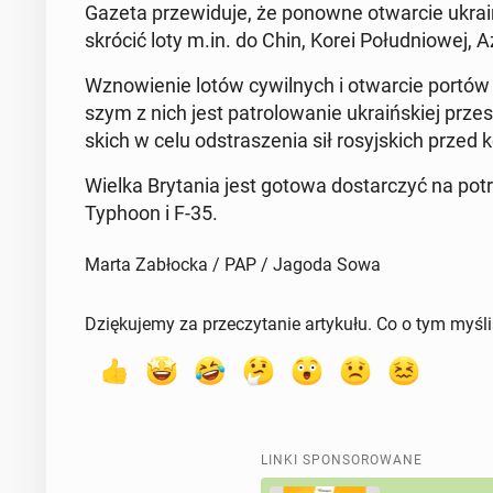
Gazeta prze­wi­du­je, że ponowne otwar­cie ukra­iń
skrócić loty m.in. do Chin, Korei Po­łu­dnio­wej, Aze
Wzno­wie­nie lotów cy­wil­nych i otwar­cie portów m
szym z nich jest pa­tro­lo­wa­nie ukra­iń­skiej prze­
skich w celu od­stra­sze­nia sił ro­syj­skich przed 
Wielka Bry­ta­nia jest gotowa do­star­czyć na po­trz
Typhoon i F-35.
Marta Zabłocka / PAP / Jagoda Sowa
Dziękujemy za przeczytanie artykułu. Co o tym myśl
LINKI SPONSOROWANE