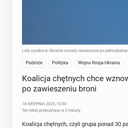
Loty cywilne w Ukrainie zostały zawieszone po pełnoskalowej 
Podróże
Polityka
Wojna Rosja-Ukraina
Ko­ali­cja chęt­nych chce wzno­
po za­wie­sze­niu broni
18 SIERPNIA 2025, 10:30
Ten tekst przeczytasz w 2 minuty
Ko­ali­cja chęt­nych, czyli grupa ponad 30 p