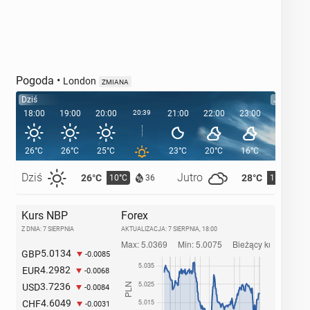
Pogoda
•
London
ZMIANA
Dziś
Jutro
18:00
19:00
20:00
20:39
21:00
22:00
23:00
00:00
26°C
26°C
25°C
23°C
20°C
16°C
15°C
Dziś
Jutro
26°C
28°C
10°C
11°C
36
Kurs NBP
Forex
Z DNIA: 7 SIERPNIA
AKTUALIZACJA:
7 SIERPNIA, 18:00
5.0134
GBP
-0.0085
4.2982
EUR
-0.0068
3.7236
USD
-0.0084
4.6049
CHF
-0.0031