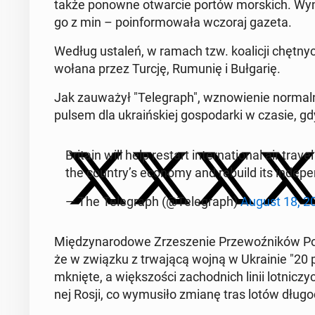
także ponowne otwar­cie portów mor­skich. Wyma
go z min – po­in­for­mo­wa­ła wczoraj gazeta.
Według ustaleń, w ramach tzw. ko­ali­cji chęt­nyc
wo­ła­na przez Turcję, Rumunię i Buł­ga­rię.
Jak za­uwa­żył "Te­le­graph", wzno­wie­nie nor­mal­n
pul­sem dla ukra­iń­skiej go­spo­dar­ki w czasie, 
Britain will help restart in­ter­na­tio­nal air tr
the country’s economy and rebuild its in­de­pen­d
— The Te­le­graph (@Te­le­graph)
August 18, 2
Mię­dzy­na­ro­do­we Zrze­sze­nie Prze­woź­ni­ków 
że w związku z trwa­ją­cą wojną w Ukra­inie "20 pro
mknię­te, a więk­szo­ści za­chod­nich linii lot­ni­cz
nej Rosji, co wy­mu­si­ło zmianę tras lotów dłu­go­