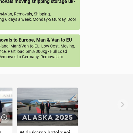
ovals moving shipping storage uk-
&Van, Removals, Shipping,
ng 6 days a week, Monday-Saturday, Door
vals to Europe, Man & Van to EU
land, Man&Van to EU, Low Cost, Moving,
ce. Part load 5m3/300kg - Full Load
emovals to Germany, Removals to
z
W dru­kar­ce ho­te­lo­wej