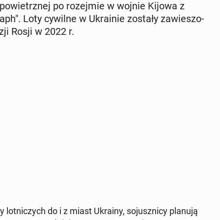
i po­wietrz­nej po ro­zej­mie w wojnie Kijowa z
raph". Loty cywilne w Ukra­inie zostały za­wie­szo­
zji Rosji w 2022 r.
lot­ni­czych do i z miast Ukrainy, so­jusz­ni­cy planują