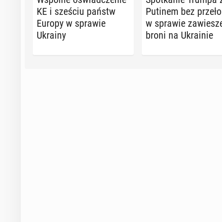
KE i sześciu państw
Putinem bez prze­ło
Europy w sprawie
w sprawie za­wie­sze
Ukrainy
broni na Ukra­inie