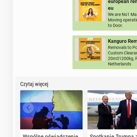
european rem
eu
We are No1 Man
Moving operati
to Door.
Kanguro Remo
Removals to Po
Custom Clearan
20m31200kg, R
Netherlands
Czytaj więcej
Wspólne oświad­cze­nie
Spo­tka­nie Trumpa 