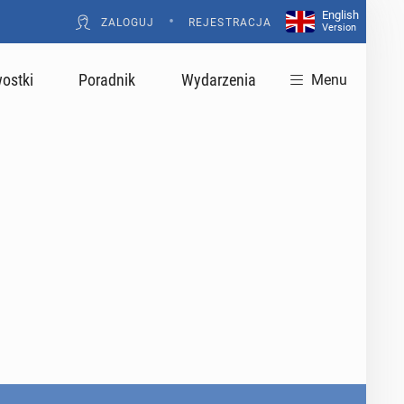
English
•
ZALOGUJ
REJESTRACJA
Version
ostki
Poradnik
Wydarzenia
Menu