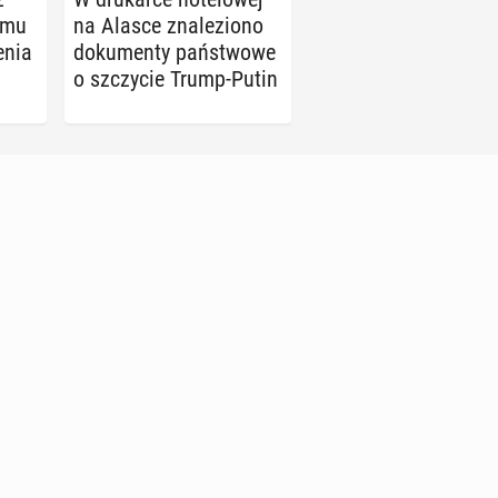
­mu
na Alasce zna­le­zio­no
­nia
do­ku­men­ty pań­stwo­we
o szczy­cie Trump-Putin