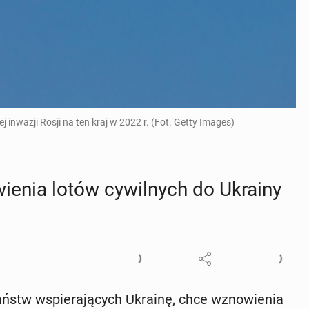
inwazji Rosji na ten kraj w 2022 r. (Fot. Getty Images)
wie­nia lotów cy­wil­nych do Ukrainy
aństw wspie­ra­ją­cych Ukrainę, chce wzno­wie­nia