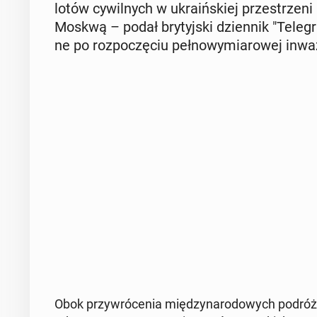
lotów cy­wil­nych w ukra­iń­skiej prze­strze­n
Moskwą – podał bry­tyj­ski dzien­nik "Te­le­g
ne po roz­po­czę­ciu peł­no­wy­mia­ro­wej inwa
Obok przy­wró­ce­nia mię­dzy­na­ro­do­wych podróży 