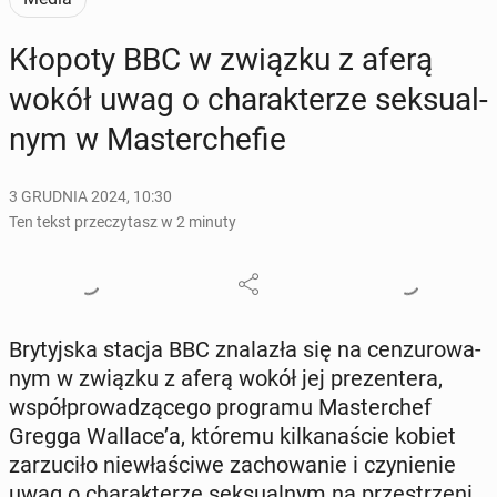
Kłopoty BBC w związku z aferą
wokół uwag o cha­rak­te­rze sek­su­al­
nym w Ma­ster­che­fie
3 GRUDNIA 2024, 10:30
Ten tekst przeczytasz w 2 minuty
Bry­tyj­ska stacja BBC zna­la­zła się na cen­zu­ro­wa­
nym w związku z aferą wokół jej pre­zen­te­ra,
współ­pro­wa­dzą­ce­go pro­gra­mu Ma­ster­chef
Gregga Wallace’a, któremu kil­ka­na­ście kobiet
za­rzu­ci­ło nie­wła­ści­we za­cho­wa­nie i czy­nie­nie
uwag o cha­rak­te­rze sek­su­al­nym na prze­strze­ni