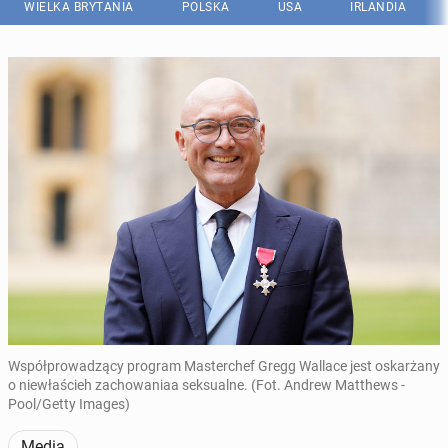
WIELKA BRYTANIA
POLSKA
USA
IRLANDIA
Współprowadzący program Masterchef Gregg Wallace jest oskarżany
o niewłaścieh zachowaniaa seksualne. (Fot. Andrew Matthews -
Pool/Getty Images)
Media