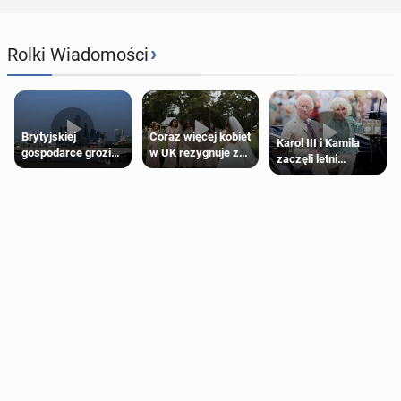
›
Rolki Wiadomości
Brytyjskiej
Coraz więcej kobiet
Karol III i Kamila
gospodarce grozi
w UK rezygnuje z
zaczęli letni
recesja, jeśli
roli druhny na
odpoczynek po
kryzys na Bliskim
ślubie
Igrzyskach
Wschodzie się
Wspólnoty w
przedłuży
Glasgow