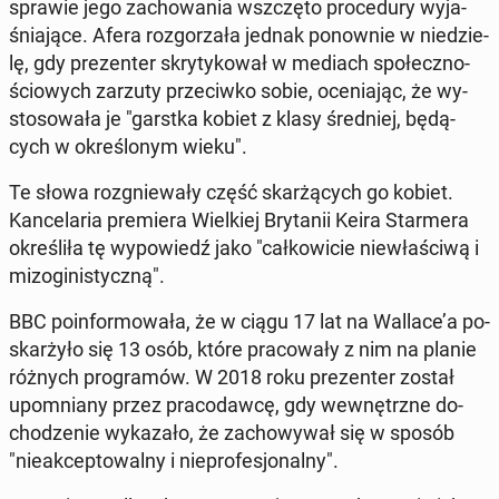
sprawie jego za­cho­wa­nia wsz­czę­to pro­ce­du­ry wy­ja­
śnia­ją­ce. Afera roz­go­rza­ła jednak po­now­nie w nie­dzie­
lę, gdy pre­zen­ter skry­ty­ko­wał w mediach spo­łecz­no­
ścio­wych zarzuty prze­ciw­ko sobie, oce­nia­jąc, że wy­
sto­so­wa­ła je "garstka kobiet z klasy śred­niej, bę­dą­
cych w okre­ślo­nym wieku".
Te słowa roz­gnie­wa­ły część skar­żą­cych go kobiet.
Kan­ce­la­ria pre­mie­ra Wiel­kiej Bry­ta­nii Keira Star­me­ra
okre­śli­ła tę wy­po­wiedź jako "cał­ko­wi­cie nie­wła­ści­wą i
mi­zo­gi­ni­stycz­ną".
BBC po­in­for­mo­wa­ła, że w ciągu 17 lat na Wallace’a po­
skar­ży­ło się 13 osób, które pra­co­wa­ły z nim na planie
różnych pro­gra­mów. W 2018 roku pre­zen­ter został
upo­mnia­ny przez pra­co­daw­cę, gdy we­wnętrz­ne do­
cho­dze­nie wy­ka­za­ło, że za­cho­wy­wał się w sposób
"nie­ak­cep­to­wal­ny i nie­pro­fe­sjo­nal­ny".