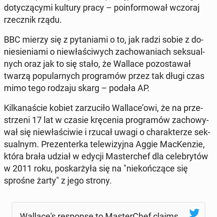
do­ty­czą­cy­mi kultury pracy – po­in­for­mo­wał wczoraj
rzecz­nik rządu.
BBC mierzy się z py­ta­nia­mi o to, jak radzi sobie z do­
nie­sie­nia­mi o nie­wła­ści­wych za­cho­wa­niach sek­su­al­
nych oraz jak to się stało, że Wallace po­zo­sta­wał
twarzą po­pu­lar­nych pro­gra­mów przez tak długi czas
mimo tego rodzaju skarg – podała AP.
Kil­ka­na­ście kobiet za­rzu­ci­ło Wallace’owi, że na prze­
strze­ni 17 lat w czasie krę­ce­nia pro­gra­mów za­cho­wy­
wał się nie­wła­ści­wie i rzucał uwagi o cha­rak­te­rze sek­
su­al­nym. Pre­zen­ter­ka te­le­wi­zyj­na Aggie Mac­Ken­zie,
która brała udział w edycji Ma­ster­chef dla ce­le­bry­tów
w 2011 roku, po­skar­ży­ła się na "nie­koń­czą­ce się
sprośne żarty" z jego strony.
Wal­la­ce­'s re­spon­se to Ma­ster­Chef claims