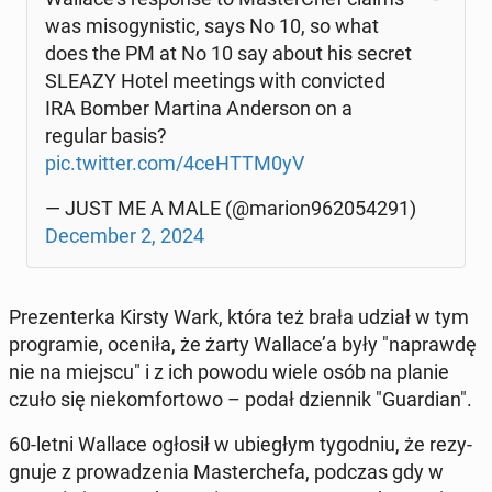
was mi­so­gy­ni­stic, says No 10, so what
does the PM at No 10 say about his secret
SLEAZY Hotel me­etings with co­nvic­ted
IRA Bomber Martina An­der­son on a
regular basis?
pic.twitter.com/4ceHTTM0yV
— JUST ME A MALE (@marion962054291)
De­cem­ber 2, 2024
Pre­zen­ter­ka Kirsty Wark, która też brała udział w tym
pro­gra­mie, oceniła, że żarty Wallace’a były "na­praw­dę
nie na miejscu" i z ich powodu wiele osób na planie
czuło się nie­kom­for­to­wo – podał dzien­nik "Gu­ar­dian".
60-letni Wallace ogłosił w ubie­głym ty­go­dniu, że re­zy­
gnu­je z pro­wa­dze­nia Ma­ster­che­fa, podczas gdy w