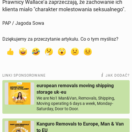
Praw­ni­cy Wallace’a za­prze­cza­ją, że za­cho­wa­nie ich
klienta miało "cha­rak­ter mo­le­sto­wa­nia sek­su­al­ne­go".
PAP / Jagoda Sowa
Dziękujemy za przeczytanie artykułu. Co o tym myślisz?
LINKI SPONSOROWANE
JAK DODAĆ?
european removals moving shipping
storage uk-eu
We are No1 Man&Van, Removals, Shipping,
Moving operating 6 days a week, Monday-
Saturday, Door to Door.
Kanguro Removals to Europe, Man & Van
to EU