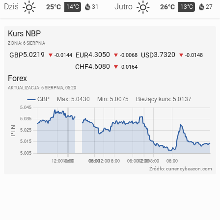
Dziś
Jutro
25°C
26°C
14°C
13°C
31
27
Kurs NBP
Z DNIA: 6 SIERPNIA
5.0219
4.3050
3.7320
GBP
EUR
USD
-0.0144
-0.0068
-0.0148
4.6080
CHF
-0.0164
Forex
AKTUALIZACJA:
6 SIERPNIA, 05:20
Źródło: currencybeacon.com