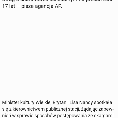
17 lat – pisze agencja AP.
Mi­ni­ster kultury Wiel­kiej Bry­ta­nii Lisa Nandy spo­tka­ła
się z kie­row­nic­twem pu­blicz­nej stacji, żądając za­pew­
nień w sprawie spo­so­bów po­stę­po­wa­nia ze skar­ga­mi