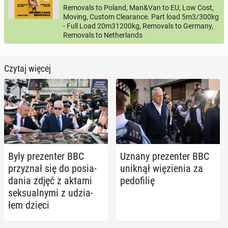
Removals to Poland, Man&Van to EU, Low Cost,
Moving, Custom Clearance. Part load 5m3/300kg
- Full Load 20m31200kg, Removals to Germany,
Removals to Netherlands
Czytaj więcej
Były pre­zen­ter BBC
Uznany pre­zen­ter BBC
przy­znał się do po­sia­
uniknął wię­zie­nia za
da­nia zdjęć z aktami
pe­do­fi­lię
sek­su­al­ny­mi z udzia­
łem dzieci