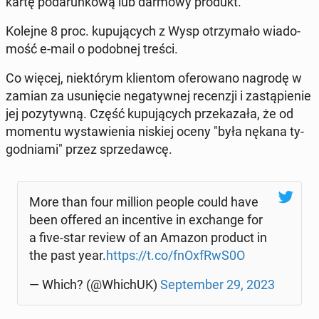
kartę po­da­run­ko­wą lub darmowy produkt.
Kolejne 8 proc. ku­pu­ją­cych z Wysp otrzy­ma­ło wia­do­
mość e-mail o po­dob­nej treści.
Co więcej, nie­któ­rym klien­tom ofe­ro­wa­no nagrodę w
zamian za usu­nię­cie ne­ga­tyw­nej re­cen­zji i za­stą­pie­nie
jej po­zy­tyw­ną. Część ku­pu­ją­cych prze­ka­za­ła, że od
momentu wy­sta­wie­nia niskiej oceny "była nękana ty­
go­dnia­mi" przez sprze­daw­cę.
More than four million people could have
been offered an in­cen­ti­ve in exchan­ge for
a five-star review of an Amazon product in
the past year.
https://t.co/fnO­xfRwS0O
— Which? (@WhichUK)
Sep­tem­ber 29, 2023