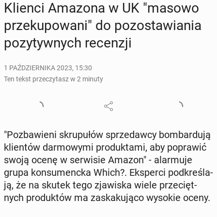
Klienci Amazona w UK "masowo
prze­ku­po­wa­ni" do po­zo­sta­wia­nia
po­zy­tyw­nych re­cen­zji
1 PAŹDZIERNIKA 2023, 15:30
Ten tekst przeczytasz w 2 minuty
"Po­zba­wie­ni skru­pu­łów sprze­daw­cy bom­bar­du­ją
klien­tów dar­mo­wy­mi pro­duk­ta­mi, aby po­pra­wić
swoją ocenę w ser­wi­sie Amazon" - alar­mu­je
grupa kon­su­menc­ka Which?. Eks­per­ci pod­kre­śla­
ją, że na skutek tego zja­wi­ska wiele prze­cięt­
nych pro­duk­tów ma za­ska­ku­ją­co wysokie oceny.