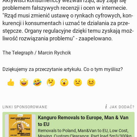
Ak­ty­wi­ści kon­su­menc­cy wezwali rząd, aby zajął się
pro­ble­mem fał­szy­wych re­cen­zji i ocen w in­ter­ne­cie.
"Rząd musi zmienić ustawę o rynkach cy­fro­wych, kon­
ku­ren­cji i kon­su­men­tach i uznać te dzia­ła­nia za prze­
stęp­cze. Organy re­gu­la­cyj­ne dzięki temu zyskają moż­
li­wość roz­wią­za­nia pro­ble­mu" - za­ape­lo­wa­no.
The Telegraph / Marcin Rychcik
Dziękujemy za przeczytanie artykułu. Co o tym myślisz?
LINKI SPONSOROWANE
JAK DODAĆ?
Kanguro Removals to Europe, Man & Van
to EU
Removals to Poland, Man&Van to EU, Low Cost,
Moving, Custom Clearance. Part load 5m3/300kg