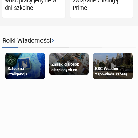
wość pracy jedynie w
zwią­za­ne z usługą
dni szkolne
Prime
›
Rolki Wiadomości
Zasiłki dla osób
Sztuczna
BBC Weather
cierpiących na
inteligencja
zapowiada szóstą
schorzenia
próbowała oszukać
falę upałów w
psychiczne
człowieka
Londynie