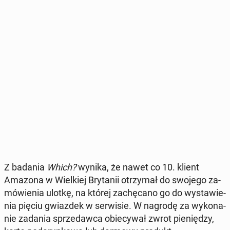
Z badania
Which?
wynika, że nawet co 10. klient
Amazona w Wiel­kiej Bry­ta­nii otrzy­mał do swojego za­
mó­wie­nia ulotkę, na której za­chę­ca­no go do wy­sta­wie­
nia pięciu gwiaz­dek w ser­wi­sie. W nagrodę za wy­ko­na­
nie zadania sprze­daw­ca obie­cy­wał zwrot pie­nię­dzy,