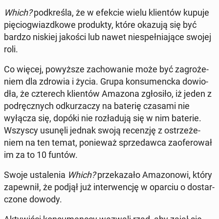
Which?
pod­kre­śla, że w efekcie wielu klien­tów kupuje
pię­cio­gwiazd­ko­we pro­duk­ty, które okazują się być
bardzo niskiej jakości lub nawet nie­speł­nia­ją­ce swojej
roli.
Co więcej, po­wyż­sze za­cho­wa­nie może być za­gro­że­
niem dla zdrowia i życia. Grupa kon­su­menc­ka do­wio­
dła, że czte­rech klien­tów Amazona zgło­si­ło, iż jeden z
pod­ręcz­nych od­ku­rza­czy na baterię czasami nie
wyłącza się, dopóki nie roz­ła­du­ją się w nim baterie.
Wszyscy usunęli jednak swoją re­cen­zję z ostrze­że­
niem na ten temat, po­nie­waż sprze­daw­ca za­ofe­ro­wał
im za to 10 funtów.
Swoje usta­le­nia
Which?
prze­ka­za­ło Ama­zo­no­wi, który
za­pew­nił, że podjął już in­ter­wen­cję w oparciu o do­star­
czo­ne dowody.