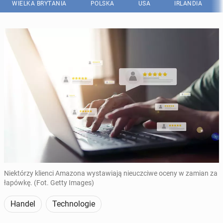
WIELKA BRYTANIA
POLSKA
USA
IRLANDIA
Niektórzy klienci Amazona wystawiają nieuczciwe oceny w zamian za
łapówkę. (Fot. Getty Images)
Handel
Technologie