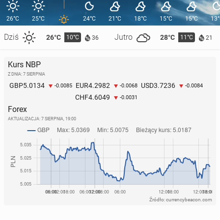
26°C
25°C
24°C
21°C
18°C
15°C
15°C
13
Dziś
Jutro
26°C
28°C
10°C
11°C
36
21
Kurs NBP
Z DNIA: 7 SIERPNIA
5.0134
4.2982
3.7236
GBP
EUR
USD
-0.0085
-0.0068
-0.0084
4.6049
CHF
-0.0031
Forex
AKTUALIZACJA:
7 SIERPNIA, 19:00
Źródło: currencybeacon.com