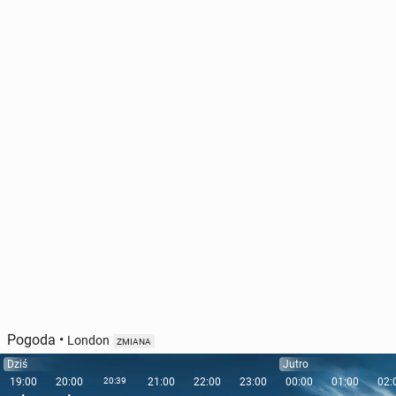
Pogoda
•
London
ZMIANA
Dziś
Jutro
19:00
20:00
20:39
21:00
22:00
23:00
00:00
01:00
02: