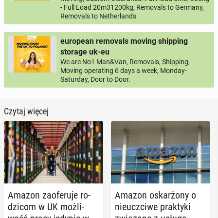
- Full Load 20m31200kg, Removals to Germany,
Removals to Netherlands
european removals moving shipping
storage uk-eu
We are No1 Man&Van, Removals, Shipping,
Moving operating 6 days a week, Monday-
Saturday, Door to Door.
Czytaj więcej
Amazon za­ofe­ru­je ro­
Amazon oskar­żo­ny o
dzi­com w UK moż­li­
nie­uczci­we prak­ty­ki