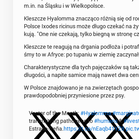
m.in. na Śląsku i w Wiel­ko­pol­sce.
Klesz­cze Hy­alom­ma zna­czą­co różnią się od r
Polsce Ixodes ricinus może długo czekać na ży­wi­c
ku­ją. "One nie czekają, tylko biegną w stronę czło­
Klesz­cze te reagują na drgania podłoża i po­tra­f
śmy to w Afryce: po tupaniu w ziemię za­czy­na­ły 
Cha­rak­te­ry­stycz­ne dla tych pa­ję­cza­ków są takż
dłu­go­ści, a napite samice mają nawet dwa cen­t
W Polsce znaj­do­wa­no je na zwie­rzę­tach go­spo
praw­do­po­dob­niej przy­nie­sio­ne przez psy.
Vector of the Month:
#Hy­alom­ma
#mar­gi­na­
trans­mit­ting pa­tho­gens to
#humans
&
#li­ve­
Estrada-Peña.
https://t.co/nEaqb41YZ8
pic.t