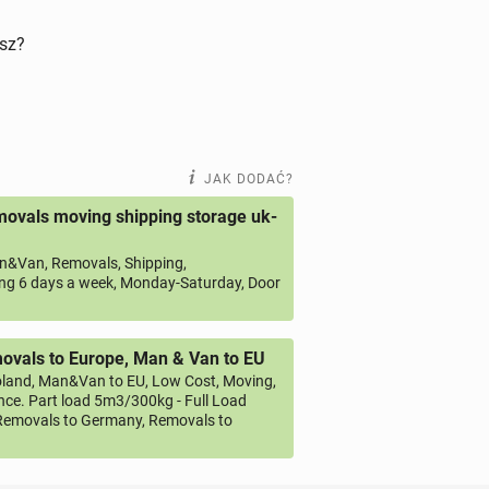
isz?
JAK DODAĆ?
ovals moving shipping storage uk-
&Van, Removals, Shipping,
ng 6 days a week, Monday-Saturday, Door
vals to Europe, Man & Van to EU
land, Man&Van to EU, Low Cost, Moving,
ce. Part load 5m3/300kg - Full Load
emovals to Germany, Removals to