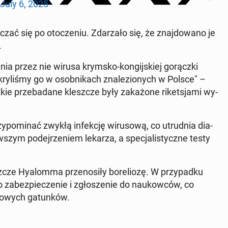
July 6, 2025
zać się po oto­cze­niu. Zda­rza­ło się, że znaj­do­wa­no je
.
nia przez nie wirusa krymsko-kon­gij­skiej go­rącz­ki
kry­li­śmy go w osob­ni­kach zna­le­zio­nych w Polsce" –
e prze­ba­da­ne klesz­cze były za­ka­żo­ne ri­ket­sja­mi wy­
o­mi­nać zwykłą in­fek­cję wi­ru­so­wą, co utrud­nia dia­
szym po­dej­rze­niem lekarza, a spe­cja­li­stycz­ne testy
ze Hy­alom­ma prze­no­si­ły bo­re­lio­zę. W przy­pad­ku
jego za­bez­pie­cze­nie i zgło­sze­nie do na­ukow­ców, co
 nowych ga­tun­ków.