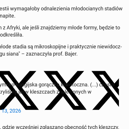
westii wy­ma­ga­ło­by od­na­le­zie­nia mło­do­cia­nych stadiów
 napite.
z Afryki, ale jeśli znaj­dzie­my młode formy, będzie to
­kre­śli­ła.
e stadia są mi­kro­sko­pij­ne i prak­tycz­nie nie­wi­docz­
u siana" – za­zna­czy­ła prof. Bajer.
sko-kon­gij­ska go­rącz­ka krwo­tocz­na. (...) często
ry­li­śmy jej w klesz­czach zna­le­zio­nych w
l 13, 2026
gdzie wcze­śniej zgła­sza­no obec­ność tych klesz­czy,