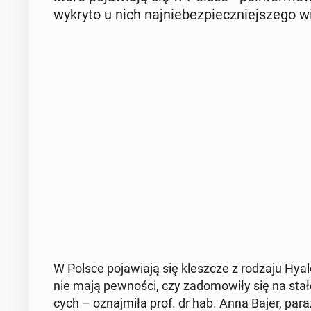
wykryto u nich naj­nie­bez­piecz­niej­sze­go w
W Polsce po­ja­wia­ją się klesz­cze z rodzaju Hy­
nie mają pew­no­ści, czy za­do­mo­wi­ły się na sta
cych – oznaj­mi­ła prof. dr hab. Anna Bajer, pa­ra­z