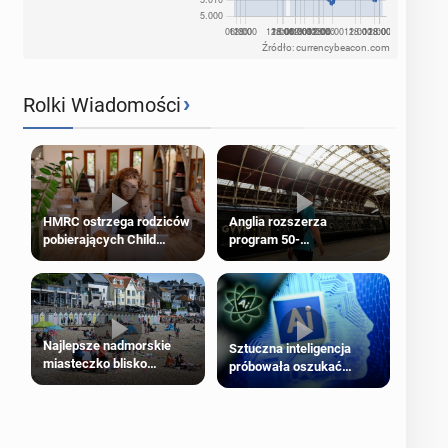
Źródło: currencybeacon.com
›
Rolki Wiadomości
HMRC ostrzega rodziców
Anglia rozszerza
pobierających Child
program 50-
Benefit. Mogą być
procentowych zniżek
zobowiązani do zwrotu
kolejowych na 18-latków
zasiłku
Najlepsze nadmorskie
Sztuczna inteligencja
miasteczko blisko
próbowała oszukać
Londynu
człowieka