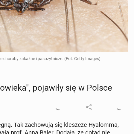
ce choroby zakaźne i pasożytnicze. (Fot. Getty Images)
­wie­ka", po­ja­wi­ły się w Polsce
iegną. Tak za­cho­wu­ją się klesz­cze Hy­alom­ma,
o­wa­ła prof. Anna Bajer. Dodała, że dotąd nie