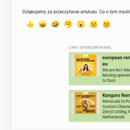
Dziękujemy za przeczytanie artykułu. Co o tym myśl
LINKI SPONSOROWANE
european rem
eu
We are No1 Man
Moving operati
to Door.
Kanguro Remo
Removals to Po
Custom Clearan
20m31200kg, R
Netherlands