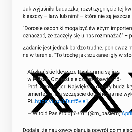
Jak wy­ja­śni­ła ba­dacz­ka, roz­strzy­gnię­cie tej k
klesz­czy – larw lub nimf – które nie są jeszcze
"Dorosłe osob­ni­ki mogą być świeżym im­por­tem 
ozna­czać, że zaczęły się u nas roz­mna­żać" – pod
Zadanie jest jednak bardzo trudne, po­nie­waż młod
ne w terenie. "To trochę jak szu­ka­nie igły w stog
Afry­kań­skie klesz­cze Hy­alom­ma są już
w Polsce! Czy jest się czego obawiać?ð·️
Prof. Anna Bajer: Naj­więk­sze obawy budzi krym
śmier­tel­na. Na szczę­ście do­tych­czas nie wy­k
PL.
https://t.co/dDutf5vje1
— Witold Pasierb ðµð± ð¯ (@m_pasierb)
Apri
Dodała, że na­ukow­cy planują powrót do miejsc, 