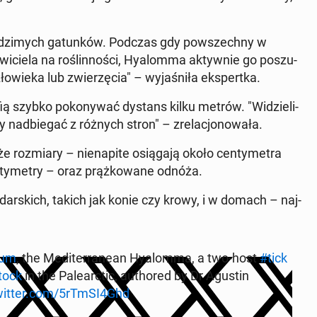
o­dzi­mych ga­tun­ków. Podczas gdy po­wszech­ny w
ie­la na ro­ślin­no­ści, Hy­alom­ma ak­tyw­nie go po­szu­
wie­ka lub zwie­rzę­cia" – wy­ja­śni­ła eks­pert­ka.
ią szybko po­ko­ny­wać dystans kilku metrów. "Wi­dzie­li­
nad­bie­gać z różnych stron" – zre­la­cjo­no­wa­ła.
e roz­mia­ry – nie­na­pi­te osią­ga­ją około cen­ty­me­tra
y­me­try – oraz prąż­ko­wa­ne odnóża.
­dar­skich, takich jak konie czy krowy, i w domach – naj­
tum
, the Me­di­ter­ra­ne­an Hy­alom­ma, a two-host
#tick
stock
in the Pa­le­arc­tic, au­tho­red by Dr Agustin
witter.com/5rTmSI4Ghd