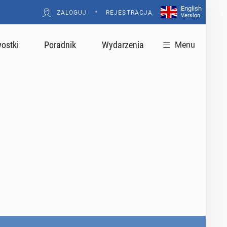
English
•
ZALOGUJ
REJESTRACJA
Version
ostki
Poradnik
Wydarzenia
Menu