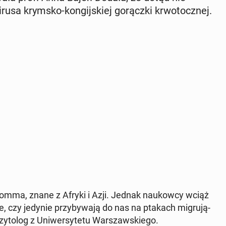
irusa krymsko-kon­gij­skiej go­rącz­ki krwo­tocz­nej.
alom­ma, znane z Afryki i Azji. Jednak na­ukow­cy wciąż
łe, czy jedynie przy­by­wa­ją do nas na ptakach mi­gru­ją­
y­to­log z Uni­wer­sy­te­tu War­szaw­skie­go.