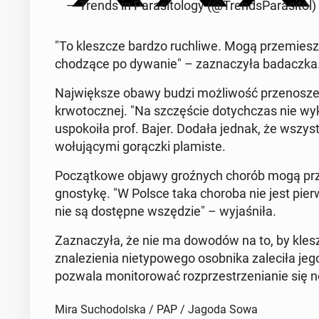
— Trends in Pa­ra­si­to­lo­gy (@Trend­sPa­ra­si­tol)
"To klesz­cze bardzo ru­chli­we. Mogą prze­miesz­c
cho­dzą­ce po dywanie" – za­zna­czy­ła ba­dacz­ka
Naj­więk­sze obawy budzi moż­li­wość prze­no­sze­
krwo­tocz­nej. "Na szczę­ście do­tych­czas nie wy­
uspo­ko­iła prof. Bajer. Dodała jednak, że wszyst­ki
wo­łu­ją­cy­mi go­rącz­ki pla­mi­ste.
Po­cząt­ko­we objawy groź­nych chorób mogą przy­p
gno­sty­kę. "W Polsce taka choroba nie jest pierw­
nie są do­stęp­ne wszę­dzie" – wy­ja­śni­ła.
Za­zna­czy­ła, że nie ma dowodów na to, by klesz­c
zna­le­zie­nia nie­ty­po­we­go osob­ni­ka za­le­ci­ła 
pozwala mo­ni­to­ro­wać roz­prze­strze­nia­nie się
Mira Suchodolska / PAP / Jagoda Sowa