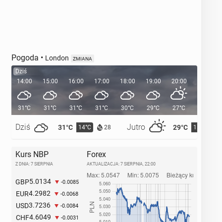
Pogoda
•
London
ZMIANA
Dziś
14:00
15:00
16:00
17:00
18:00
19:00
20:00
20:36
31°C
31°C
31°C
31°C
30°C
29°C
27°C
Dziś
Jutro
31°C
29°C
14°C
15°C
28
Kurs NBP
Forex
Z DNIA: 7 SIERPNIA
AKTUALIZACJA:
7 SIERPNIA, 22:00
5.0134
GBP
-0.0085
4.2982
EUR
-0.0068
3.7236
USD
-0.0084
4.6049
CHF
-0.0031