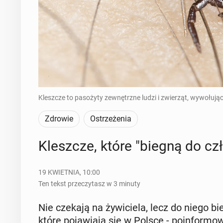
Kleszcze to pasożyty zewnętrzne ludzi i zwierząt, wywołują
Zdrowie
Ostrzeżenia
Klesz­cze, które "biegną do czło
19 KWIETNIA, 10:00
Ten tekst przeczytasz w 3 minuty
Nie czekają na ży­wi­cie­la, lecz do niego b
które po­ja­wia­ją się w Polsce - po­in­for­m