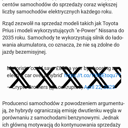
cen­tów sa­mo­cho­dów do sprze­da­ży coraz więk­szej
liczby sa­mo­cho­dów elek­trycz­nych każdego roku.
Rząd ze­zwo­lił na sprze­daż modeli takich jak Toyota
Prius i modeli wy­ko­rzy­stu­ją­cych "e-Power" Nissana do
2035 roku. Sa­mo­cho­dy te wy­ko­rzy­stu­ją silnik do ła­do­
wa­nia aku­mu­la­to­ra, co oznacza, że nie są zdolne do
jazdy bez­e­mi­syj­nej.
Mo­to­ri­sts ‘could save £850 a year by cho­osing an
elec­tric car over a hybrid’
https://t.co/YW­BE­to­qu7Y
— Crypto Bro­thers (@Lo­sKrup­tos)
April 22, 2025
Pro­du­cen­ci sa­mo­cho­dów z po­wo­dze­niem ar­gu­men­tu­
ją, że hybrydy ogra­ni­cza­ją emisję dwu­tlen­ku węgla w
po­rów­na­niu z sa­mo­cho­da­mi ben­zy­no­wy­mi. Jednak
ich główną mo­ty­wa­cją do kon­ty­nu­owa­nia sprze­da­ży