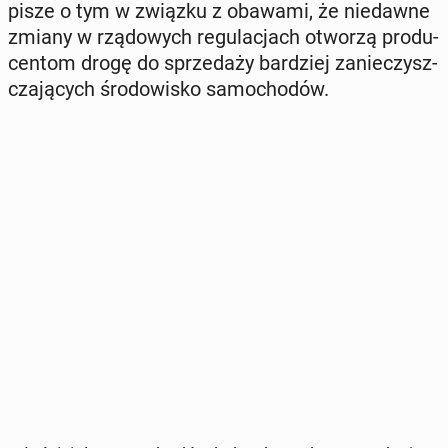
pisze o tym w związku z obawami, że nie­daw­ne
zmiany w rzą­do­wych re­gu­la­cjach otworzą pro­du­
cen­tom drogę do sprze­da­ży bar­dziej za­nie­czysz­
cza­ją­cych śro­do­wi­sko sa­mo­cho­dów.