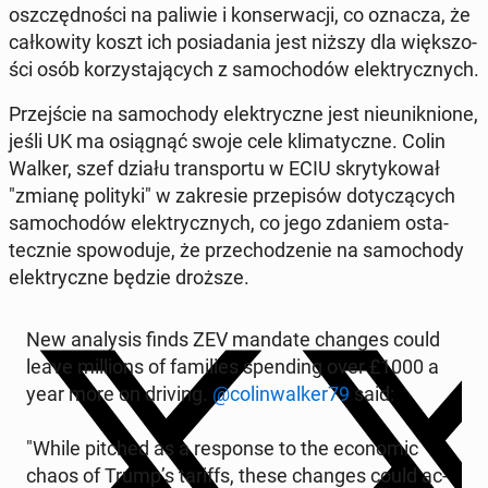
oszczęd­no­ści na paliwie i kon­ser­wa­cji, co oznacza, że
cał­ko­wi­ty koszt ich po­sia­da­nia jest niższy dla więk­szo­
ści osób ko­rzy­sta­ją­cych z sa­mo­cho­dów elek­trycz­nych.
Przej­ście na sa­mo­cho­dy elek­trycz­ne jest nie­unik­nio­ne,
jeśli UK ma osią­gnąć swoje cele kli­ma­tycz­ne. Colin
Walker, szef działu trans­por­tu w ECIU skry­ty­ko­wał
"zmianę po­li­ty­ki" w za­kre­sie prze­pi­sów do­ty­czą­cych
sa­mo­cho­dów elek­trycz­nych, co jego zdaniem osta­
tecz­nie spo­wo­du­je, że prze­cho­dze­nie na sa­mo­cho­dy
elek­trycz­ne będzie droższe.
New ana­ly­sis finds ZEV mandate changes could
leave mil­lions of fa­mi­lies spen­ding over £1000 a
year more on driving.
@co­lin­wal­ker79
said:
"While pitched as a re­spon­se to the eco­no­mic
chaos of Trump’s tariffs, these changes could ac­