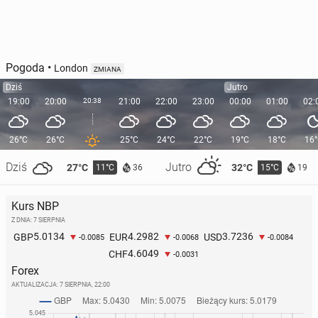
Pogoda
•
London
ZMIANA
Dziś
Jutro
19:00
20:00
20:38
21:00
22:00
23:00
00:00
01:00
02:
26°C
26°C
25°C
24°C
22°C
19°C
18°C
16
Dziś
Jutro
27°C
32°C
11°C
15°C
36
19
Kurs NBP
Z DNIA: 7 SIERPNIA
5.0134
4.2982
3.7236
GBP
EUR
USD
-0.0085
-0.0068
-0.0084
4.6049
CHF
-0.0031
Forex
AKTUALIZACJA:
7 SIERPNIA, 22:00