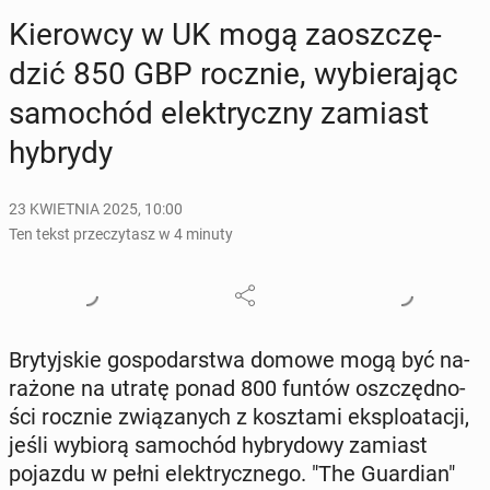
Kie­row­cy w UK mogą za­osz­czę­
dzić 850 GBP rocznie, wy­bie­ra­jąc
sa­mo­chód elek­trycz­ny zamiast
hybrydy
23 KWIETNIA 2025, 10:00
Ten tekst przeczytasz w 4 minuty
Bry­tyj­skie go­spo­dar­stwa domowe mogą być na­
ra­żo­ne na utratę ponad 800 funtów oszczęd­no­
ści rocznie zwią­za­nych z kosz­ta­mi eks­plo­ata­cji,
jeśli wybiorą sa­mo­chód hy­bry­do­wy zamiast
pojazdu w pełni elek­trycz­ne­go. "The Gu­ar­dian"