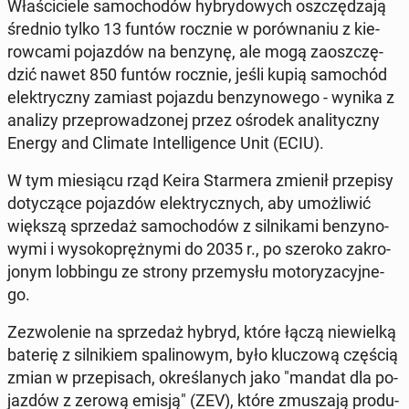
Wła­ści­cie­le sa­mo­cho­dów hy­bry­do­wych oszczę­dza­ją
średnio tylko 13 funtów rocznie w po­rów­na­niu z kie­
row­ca­mi po­jaz­dów na benzynę, ale mogą za­osz­czę­
dzić nawet 850 funtów rocznie, jeśli kupią sa­mo­chód
elek­trycz­ny zamiast pojazdu ben­zy­no­we­go - wynika z
analizy prze­pro­wa­dzo­nej przez ośrodek ana­li­tycz­ny
Energy and Climate In­tel­li­gen­ce Unit (ECIU).
W tym mie­sią­cu rząd Keira Star­me­ra zmienił prze­pi­sy
do­ty­czą­ce po­jaz­dów elek­trycz­nych, aby umoż­li­wić
większą sprze­daż sa­mo­cho­dów z sil­ni­ka­mi ben­zy­no­
wy­mi i wy­so­ko­pręż­ny­mi do 2035 r., po szeroko za­kro­
jo­nym lob­bin­gu ze strony prze­my­słu mo­to­ry­za­cyj­ne­
go.
Ze­zwo­le­nie na sprze­daż hybryd, które łączą nie­wiel­ką
baterię z sil­ni­kiem spa­li­no­wym, było klu­czo­wą częścią
zmian w prze­pi­sach, okre­śla­nych jako "mandat dla po­
jaz­dów z zerową emisją" (ZEV), które zmu­sza­ją pro­du­