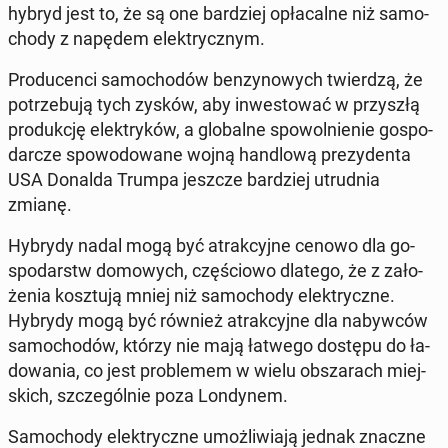
hybryd jest to, że są one bar­dziej opła­cal­ne niż sa­mo­
cho­dy z napędem elek­trycz­nym.
Pro­du­cen­ci sa­mo­cho­dów ben­zy­no­wych twier­dzą, że
po­trze­bu­ją tych zysków, aby in­we­sto­wać w przy­szłą
pro­duk­cję elek­try­ków, a glo­bal­ne spo­wol­nie­nie go­spo­
dar­cze spo­wo­do­wa­ne wojną han­dlo­wą pre­zy­den­ta
USA Donalda Trumpa jeszcze bar­dziej utrud­nia
zmianę.
Hybrydy nadal mogą być atrak­cyj­ne cenowo dla go­
spo­darstw do­mo­wych, czę­ścio­wo dlatego, że z za­ło­
że­nia kosz­tu­ją mniej niż sa­mo­cho­dy elek­trycz­ne.
Hybrydy mogą być również atrak­cyj­ne dla na­byw­ców
sa­mo­cho­dów, którzy nie mają łatwego dostępu do ła­
do­wa­nia, co jest pro­ble­mem w wielu ob­sza­rach miej­
skich, szcze­gól­nie poza Lon­dy­nem.
Sa­mo­cho­dy elek­trycz­ne umoż­li­wia­ją jednak znaczne