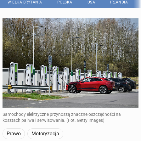
WIELKA BRYTANIA
POLSKA
USA
IRLANDIA
Samochody elektryczne przynoszą znaczne oszczędności na
kosztach paliwa i serwisowania. (Fot. Getty Images)
Prawo
Motoryzacja