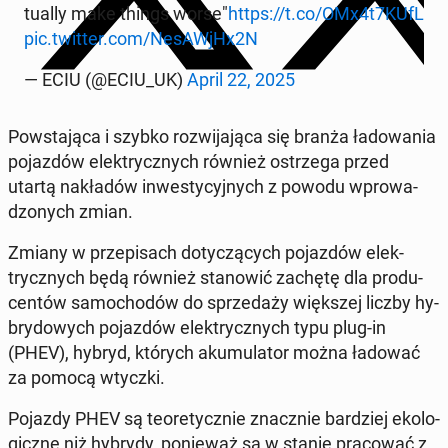
tu­al­ly make things worse"
https://t.co/OMx4t7KUfL
pic.twitter.com/Ne­sAWjHx2N
— ECIU (@ECIU_UK)
April 22, 2025
Po­wsta­ją­ca i szybko roz­wi­ja­ją­ca się branża ła­do­wa­nia
po­jaz­dów elek­trycz­nych również ostrze­ga przed
utartą na­kła­dów in­we­sty­cyj­nych z powodu wpro­wa­
dzo­nych zmian.
Zmiany w prze­pi­sach do­ty­czą­cych po­jaz­dów elek­
trycz­nych będą również sta­no­wić zachętę dla pro­du­
cen­tów sa­mo­cho­dów do sprze­da­ży więk­szej liczby hy­
bry­do­wych po­jaz­dów elek­trycz­nych typu plug-in
(PHEV), hybryd, których aku­mu­la­tor można ładować
za pomocą wtyczki.
Pojazdy PHEV są teo­re­tycz­nie znacz­nie bar­dziej eko­lo­
gicz­ne niż hybrydy, po­nie­waż są w stanie pra­co­wać z