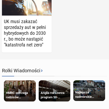
UK musi zakazać
sprze­da­ży aut w pełni
hy­bry­do­wych do 2030
r., bo może na­stą­pić
"ka­ta­stro­fa net zero"
›
Rolki Wiadomości
Najlepsze
HMRC ostrzega
Anglia rozszerza
nadmorskie
rodziców
program 50-
miasteczko blisko
pobierających Child
procentowych
Londynu
Benefit. Mogą być
zniżek kolejowych