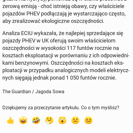
zerową emisją - choć ist­nie­ją obawy, czy wła­ści­cie­le
po­jaz­dów PHEV pod­łą­cza­ją je wy­star­cza­ją­co często,
aby zre­ali­zo­wać eko­lo­gicz­ne oszczęd­no­ści.
Analiza ECIU wy­ka­za­ła, że naj­le­piej sprze­da­ją­ce się
pojazdy PHEV w UK oferują swoim wła­ści­cie­lom
oszczęd­no­ści w wy­so­ko­ści 117 funtów rocznie na
kosz­tach eks­plo­ata­cji w po­rów­na­niu z ich od­po­wied­ni­
ka­mi ben­zy­no­wy­mi. Oszczęd­no­ści na kosz­tach eks­
plo­ata­cji w przy­pad­ku ana­lo­gicz­nych modeli elek­trycz­
nych sięgają jednak ponad 1 050 funtów rocznie.
The Guardian / Jagoda Sowa
Dziękujemy za przeczytanie artykułu. Co o tym myślisz?