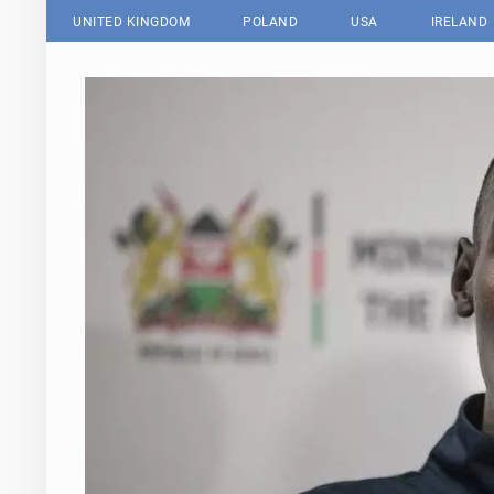
UNITED KINGDOM
POLAND
USA
IRELAND