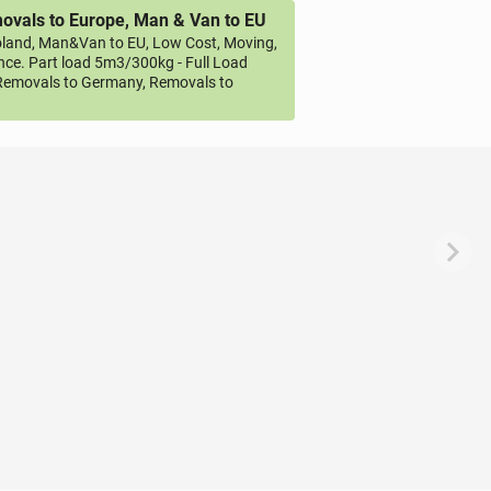
vals to Europe, Man & Van to EU
land, Man&Van to EU, Low Cost, Moving,
ce. Part load 5m3/300kg - Full Load
emovals to Germany, Removals to