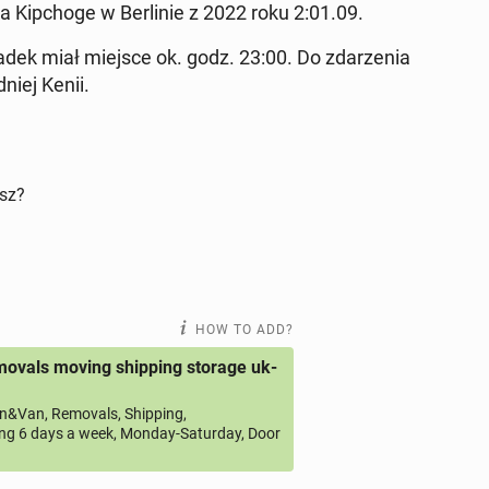
da Kip­choge w Berlin­ie z 2022 roku 2:01.09.
padek miał miejsce ok. godz. 23:00. Do zdarzenia
niej Kenii.
isz?
HOW TO ADD?
ovals moving shipping storage uk-
&Van, Removals, Shipping,
ng 6 days a week, Monday-Saturday, Door