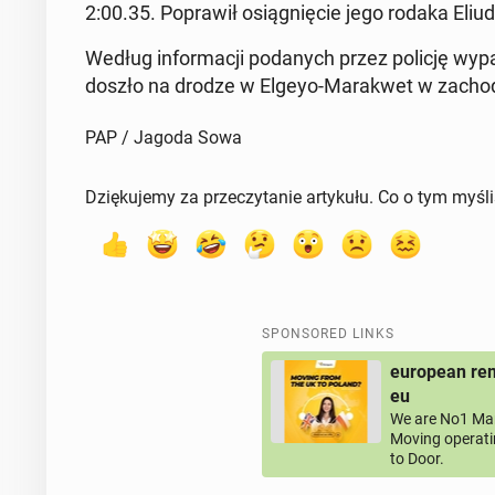
2:00.35. Popraw­ił os­iąg­nię­cie jego rodaka Eliu
Według in­for­ma­cji po­danych przez policję wy
doszło na drodze w Elgeyo-Marak­wet w za­chod­
PAP / Jagoda Sowa
Dziękujemy za przeczytanie artykułu. Co o tym myśl
SPONSORED LINKS
european rem
eu
We are No1 Man
Moving operati
to Door.