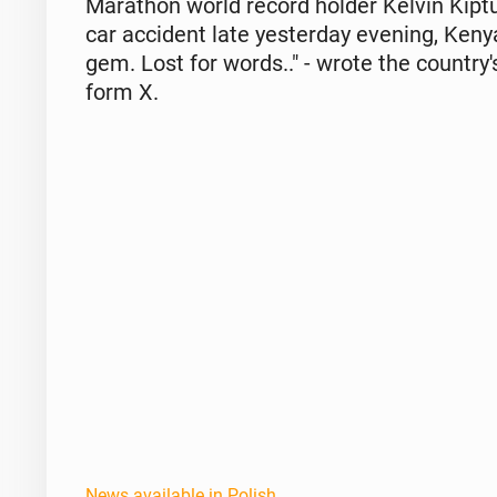
Marathon world record holder Kelvin Kiptu
car ac­ci­dent late yes­ter­day evening, Ken
gem. Lost for words.." - wrote the coun­tr
form X.
News available in Polish