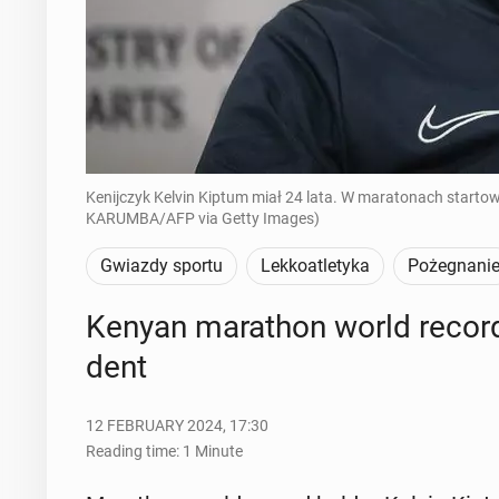
Kenijczyk Kelvin Kiptum miał 24 lata. W maratonach starto
KARUMBA/AFP via Getty Images)
Gwiazdy sportu
Lekkoatletyka
Pożegnani
Kenyan marathon world record 
dent
12 FEBRUARY 2024, 17:30
Reading time: 1 Minute