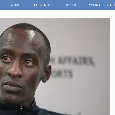
WORLD
CURRENCIES
BREXIT
WOJNA ROSJA-U