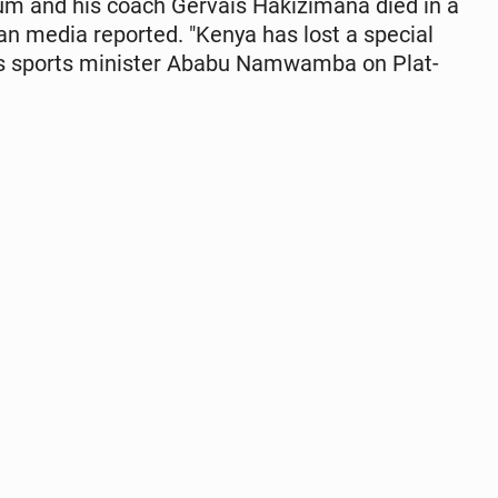
m and his coach Gervais Hak­iz­imana died in a
yan media re­port­ed. "Kenya has lost a special
y's sports min­is­ter Ababu Namwam­ba on Plat­