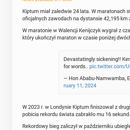
Kiptum miał za­led­wie 24 lata. W mara­tonach s
ofic­jal­nych za­wodach na dys­tan­sie 42,195 km 
W mara­tonie w Wa­lencji Keni­jczyk wygrał z cza
który ukończył maraton w czasie poniżej dwóc
Dev­as­tat­ing­ly sick­en­ing!!
for words..
pic.twitter.com/
— Hon Ababu-Namwam­ba, E
ru­ary 11, 2024
W 2023 r. w Lon­dynie Kiptum fin­is­zował z drugi
pobicia rekordu świata zabrakło mu 16 sekund
Reko­r­dowy bieg za­l­iczył w październiku ubi