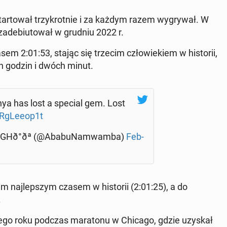
tar­tował trzykrot­nie i za każdym razem wygry­wał. W
zade­bi­u­tował w grudniu 2022 r.
sem 2:01:53, stając się trzecim człowiekiem w his­torii,
h godzin i dwóch minut.
 Kenya has lost a special gem. Lost
UR­gLeeop1t
GHð°ðª (@AbabuNamwam­ba)
Feb­
m na­jlep­szym czasem w his­torii (2:01:25), a do
.
egłego roku podczas mara­tonu w Chicago, gdzie uzyskał