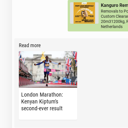
Kanguro Remo
Removals to Po
Custom Clearan
20m31200kg, R
Netherlands
Read more
London Marathon:
Kenyan Kip­tum's
second-ever result