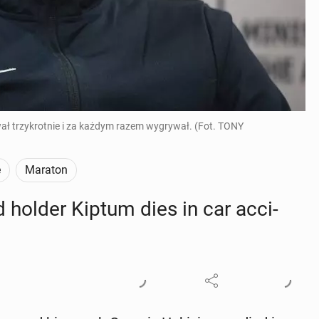
wał trzykrotnie i za każdym razem wygrywał. (Fot. TONY
e
Maraton
holder Kiptum dies in car ac­ci­