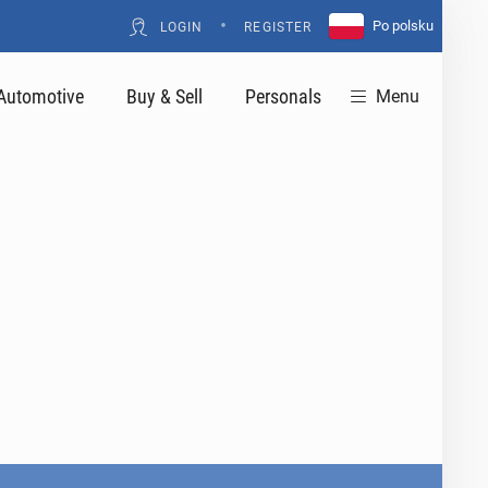
•
Po polsku
LOGIN
REGISTER
Automotive
Buy & Sell
Personals
Menu