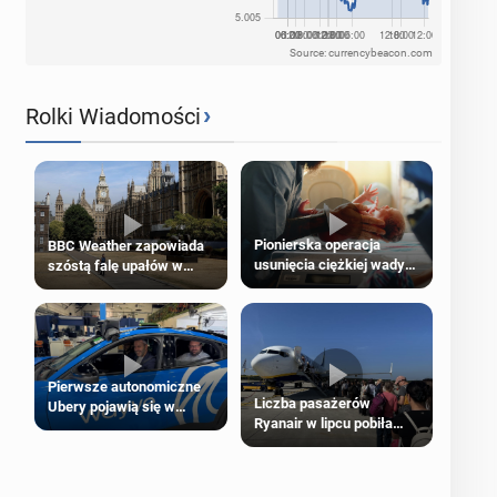
Source: currencybeacon.com
›
Rolki Wiadomości
Pionierska operacja
BBC Weather zapowiada
usunięcia ciężkiej wady
szóstą falę upałów w
wrodzonej płodu w łonie
Londynie
matki
Pierwsze autonomiczne
Liczba pasażerów
Ubery pojawią się w
Ryanair w lipcu pobiła
Londynie jeszcze tego
rekord
lata