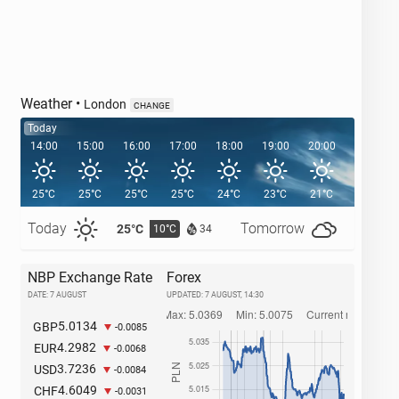
Weather
•
London
CHANGE
Today
14:00
15:00
16:00
17:00
18:00
19:00
20:00
20:39
25°C
25°C
25°C
25°C
24°C
23°C
21°C
Today
Tomorrow
25°C
28°C
10°C
1
34
NBP Exchange Rate
Forex
DATE: 7 AUGUST
UPDATED:
7 AUGUST, 14:30
5.0134
GBP
-0.0085
4.2982
EUR
-0.0068
3.7236
USD
-0.0084
4.6049
CHF
-0.0031