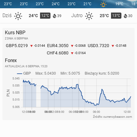
23°C
23°C
23°C
24°C
23°C
21°C
19°C
18
Dziś
Jutro
24°C
25°C
12°C
13°C
39
30
Kurs NBP
Z DNIA: 6 SIERPNIA
5.0219
4.3050
3.7320
GBP
EUR
USD
-0.0144
-0.0068
-0.0148
4.6080
CHF
-0.0164
Forex
AKTUALIZACJA:
6 SIERPNIA, 15:20
Źródło: currencybeacon.com