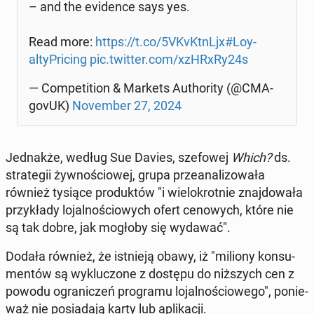
– and the evi­den­ce says yes.
Read more:
https://t.co/5VKvKtnLjx
#Loy­
al­ty­Pri­cing
pic.twitter.com/xzHRxRy24s
— Com­pe­ti­tion & Markets Au­tho­ri­ty (@CMA­
go­vUK)
No­vem­ber 27, 2024
Jed­nak­że, według Sue Davies, sze­fo­wej
Which?
ds.
stra­te­gii żyw­no­ścio­wej, grupa prze­ana­li­zo­wa­ła
również tysiące pro­duk­tów "i wie­lo­krot­nie znaj­do­wa­ła
przy­kła­dy lo­jal­no­ścio­wych ofert ce­no­wych, które nie
są tak dobre, jak mogłoby się wydawać".
Dodała również, że ist­nie­ją obawy, iż "miliony kon­su­
men­tów są wy­klu­czo­ne z dostępu do niż­szych cen z
powodu ogra­ni­czeń pro­gra­mu lo­jal­no­ścio­we­go", po­nie­
waż nie po­sia­da­ją karty lub apli­ka­cji.