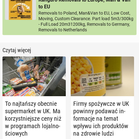
to EU
Removals to Poland, Man&Van to EU, Low Cost,
Moving, Custom Clearance. Part load 5m3/300kg
- Full Load 20m31200kg, Removals to Germany,
Removals to Netherlands
Czytaj więcej
To naj­tań­szy obecnie
Firmy spo­żyw­cze w UK
su­per­mar­ket w UK. Ma
powinny podawać in­
ko­rzyst­niej­sze ceny niż
for­ma­cje na temat
w pro­gra­mach lo­jal­no­
wpływu ich pro­duk­tów
ścio­wych
na zdrowie ludzi