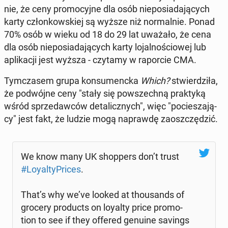
nie, że ceny pro­mo­cyj­ne dla osób nie­po­sia­da­ją­cych
karty człon­kow­skiej są wyższe niż nor­mal­nie. Ponad
70% osób w wieku od 18 do 29 lat uważało, że cena
dla osób nie­po­sia­da­ją­cych karty lo­jal­no­ścio­wej lub
apli­ka­cji jest wyższa - czytamy w ra­por­cie CMA.
Tym­cza­sem grupa kon­su­menc­ka
Which?
stwier­dzi­ła,
że po­dwój­ne ceny "stały się po­wszech­ną prak­ty­ką
wśród sprze­daw­ców de­ta­licz­nych", więc "po­cie­sza­ją­
cy" jest fakt, że ludzie mogą na­praw­dę za­osz­czę­dzić.
We know many UK shop­pers don’t trust
#Loy­al­ty­Pri­ces
.
That’s why we’ve looked at tho­usands of
grocery pro­ducts on loyalty price pro­mo­
tion to see if they offered genuine savings