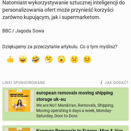
Na­to­miast wy­ko­rzy­sty­wa­nie sztucz­nej in­te­li­gen­cji do
per­so­na­li­zo­wa­nia ofert może przy­nieść ko­rzy­ści
zarówno ku­pu­ją­cym, jak i su­per­mar­ke­tom.
BBC / Jagoda Sowa
Dziękujemy za przeczytanie artykułu. Co o tym myślisz?
LINKI SPONSOROWANE
JAK DODAĆ?
european removals moving shipping
storage uk-eu
We are No1 Man&Van, Removals, Shipping,
Moving operating 6 days a week, Monday-
Saturday, Door to Door.
Kanguro Removals to Europe, Man & Van