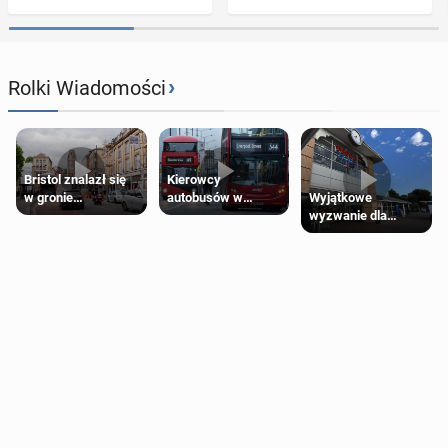
›
Rolki Wiadomości
Bristol znalazł się
Kierowcy
Wyjątkowe
w gronie
autobusów w
wyzwanie dla
najlepszych
Londynie
posiadaczy kart
kierunków podróży
zapowiadają strajki
Tesco Clubcard!
na świecie