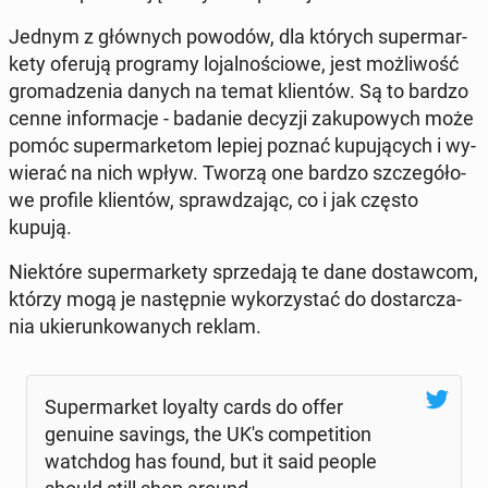
Jednym z głów­nych powodów, dla których su­per­mar­
ke­ty oferują pro­gra­my lo­jal­no­ścio­we, jest moż­li­wość
gro­ma­dze­nia danych na temat klien­tów. Są to bardzo
cenne in­for­ma­cje - badanie decyzji za­ku­po­wych może
pomóc su­per­mar­ke­tom lepiej poznać ku­pu­ją­cych i wy­
wie­rać na nich wpływ. Tworzą one bardzo szcze­gó­ło­
we profile klien­tów, spraw­dza­jąc, co i jak często
kupują.
Nie­któ­re su­per­mar­ke­ty sprze­da­ją te dane do­staw­com,
którzy mogą je na­stęp­nie wy­ko­rzy­stać do do­star­cza­
nia ukie­run­ko­wa­nych reklam.
Su­per­mar­ket loyalty cards do offer
genuine savings, the UK's com­pe­ti­tion
watch­dog has found, but it said people