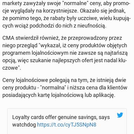
mar­ke­ty za­wy­ża­ły swoje "nor­mal­ne" ceny, aby pro­mo­
cje wy­glą­da­ły na ko­rzyst­niej­sze. Okazało się jednak,
że pomimo tego, że rabaty były uczciwe, wielu ku­pu­ją­
cych wciąż pod­cho­dzi do nich z nie­uf­no­ścią.
CMA stwier­dził również, że prze­pro­wa­dzo­ny przez
niego prze­gląd "wykazał, iż ceny pro­duk­tów ob­ję­tych
pro­gra­mem lo­jal­no­ścio­wym nie zawsze są naj­tań­szą
opcją, więc szu­ka­nie naj­lep­szych ofert jest nadal klu­
czo­we".
Ceny lo­jal­no­ścio­we po­le­ga­ją na tym, że ist­nie­ją dwie
ceny pro­duk­tu - "nor­mal­na" i niższa cena dla klien­tów
po­sia­da­ją­cych kartę lo­jal­no­ścio­wą lub apli­ka­cję.
Loyalty cards offer genuine savings, says
watch­dog
https://t.co/cyTJ5SNpN8