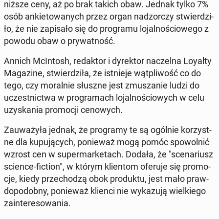
niższe ceny, aż po brak takich obaw. Jednak tylko 7%
osób an­kie­to­wa­nych przez organ nad­zor­czy stwier­dzi­
ło, że nie za­pi­sa­ło się do pro­gra­mu lo­jal­no­ścio­we­go z
powodu obaw o pry­wat­ność.
Annich McIn­tosh, re­dak­tor i dy­rek­tor na­czel­na Loyalty
Ma­ga­zi­ne, stwier­dzi­ła, że ist­nie­je wąt­pli­wość co do
tego, czy mo­ral­nie słuszne jest zmu­sza­nie ludzi do
uczest­nic­twa w pro­gra­mach lo­jal­no­ścio­wych w celu
uzy­ska­nia pro­mo­cji ce­no­wych.
Za­uwa­ży­ła jednak, że pro­gra­my te są ogólnie ko­rzyst­
ne dla ku­pu­ją­cych, po­nie­waż mogą pomóc spo­wol­nić
wzrost cen w su­per­mar­ke­tach. Dodała, że "sce­na­riusz
science-fiction", w którym klien­tom oferuje się pro­mo­
cje, kiedy prze­cho­dzą obok pro­duk­tu, jest mało praw­
do­po­dob­ny, po­nie­waż klienci nie wy­ka­zu­ją wiel­kie­go
za­in­te­re­so­wa­nia.