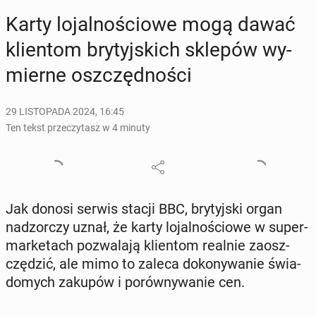
Karty lo­jal­no­ścio­we mogą dawać
klien­tom bry­tyj­skich sklepów wy­
mier­ne oszczęd­no­ści
29 LISTOPADA 2024, 16:45
Ten tekst przeczytasz w 4 minuty
Jak donosi serwis stacji BBC, bry­tyj­ski organ
nad­zor­czy uznał, że karty lo­jal­no­ścio­we w su­per­
mar­ke­tach po­zwa­la­ją klien­tom realnie za­osz­
czę­dzić, ale mimo to zaleca do­ko­ny­wa­nie świa­
do­mych zakupów i po­rów­ny­wa­nie cen.