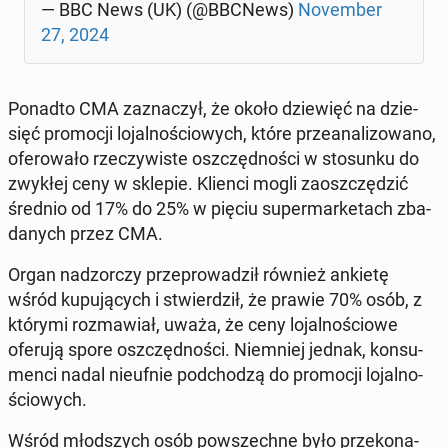
— BBC News (UK) (@BBCNews)
No­vem­ber
27, 2024
Ponadto CMA za­zna­czył, że około dzie­więć na dzie­
sięć pro­mo­cji lo­jal­no­ścio­wych, które prze­ana­li­zo­wa­no,
ofe­ro­wa­ło rze­czy­wi­ste oszczęd­no­ści w sto­sun­ku do
zwykłej ceny w sklepie. Klienci mogli za­osz­czę­dzić
średnio od 17% do 25% w pięciu su­per­mar­ke­tach zba­
da­nych przez CMA.
Organ nad­zor­czy prze­pro­wa­dził również ankietę
wśród ku­pu­ją­cych i stwier­dził, że prawie 70% osób, z
którymi roz­ma­wiał, uważa, że ceny lo­jal­no­ścio­we
oferują spore oszczęd­no­ści. Nie­mniej jednak, kon­su­
men­ci nadal nie­uf­nie pod­cho­dzą do pro­mo­cji lo­jal­no­
ścio­wych.
Wśród młod­szych osób po­wszech­ne było prze­ko­na­