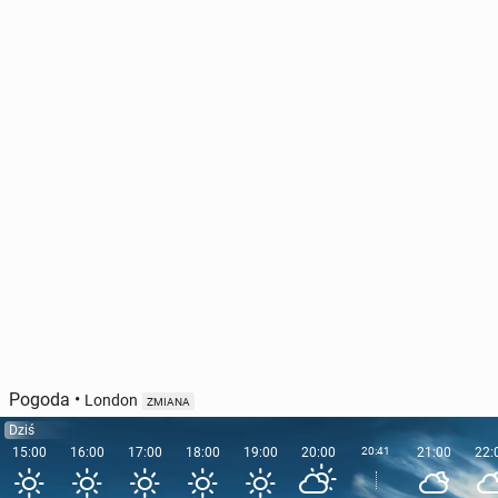
Pogoda
•
London
ZMIANA
Dziś
15:00
16:00
17:00
18:00
19:00
20:00
20:41
21:00
22: