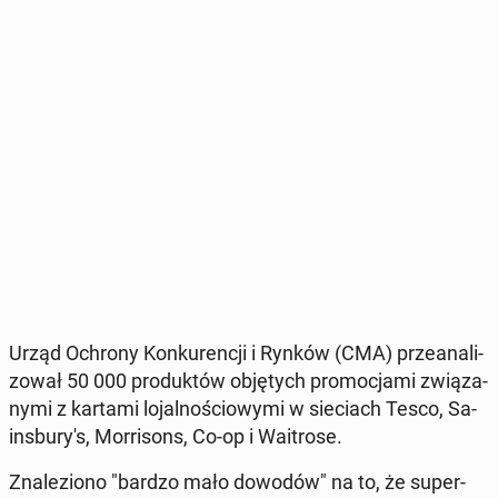
Urząd Ochrony Kon­ku­ren­cji i Rynków (CMA) prze­ana­li­
zo­wał 50 000 pro­duk­tów ob­ję­tych pro­mo­cja­mi zwią­za­
ny­mi z kartami lo­jal­no­ścio­wy­mi w sie­ciach Tesco, Sa­
ins­bu­ry­'s, Mor­ri­sons, Co-op i Wa­itro­se.
Zna­le­zio­no "bardzo mało dowodów" na to, że su­per­