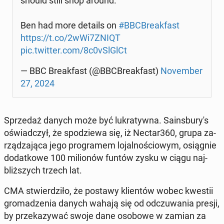
should still shop around.
Ben had more details on
#BBC­Bre­ak­fast
https://t.co/2wWi7ZNIQT
pic.twitter.com/8c0vSlGlCt
— BBC Bre­ak­fast (@BBC­Bre­ak­fast)
No­vem­ber
27, 2024
Sprze­daż danych może być lu­kra­tyw­na. Sa­ins­bu­ry­'s
oświad­czył, że spo­dzie­wa się, iż Nectar360, grupa za­
rzą­dza­ją­ca jego pro­gra­mem lo­jal­no­ścio­wym, osią­gnie
do­dat­ko­we 100 mi­lio­nów funtów zysku w ciągu naj­
bliż­szych trzech lat.
CMA stwier­dzi­ło, że postawy klien­tów wobec kwestii
gro­ma­dze­nia danych wahają się od od­czu­wa­nia presji,
by prze­ka­zy­wać swoje dane osobowe w zamian za