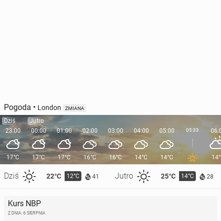
Pogoda
•
London
ZMIANA
Dziś
Jutro
23:00
00:00
01:00
02:00
03:00
04:00
05:00
05:33
06:
17°C
17°C
17°C
16°C
16°C
14°C
14°C
14
Dziś
Jutro
22°C
25°C
12°C
14°C
41
28
Kurs NBP
Z DNIA: 6 SIERPNIA