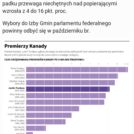
pad­ku prze­wa­ga nie­chęt­nych nad po­pie­ra­ją­cy­mi
wzrosła z 4 do 16 pkt. proc.
Wybory do Izby Gmin par­la­men­tu fe­de­ral­ne­go
powinny odbyć się w paź­dzier­ni­ku br.