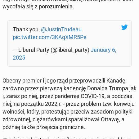
wy­co­fa­ła się z po­ro­zu­mie­nia.
Thank you,
@Ju­stin­Tru­de­au
.
pic.twitter.com/3KAqXMR5Pe
— Liberal Party (@liberal_party)
January 6,
2025
Obecny premier i jego rząd prze­pro­wa­dzi­li Kanadę
zarówno przez pierw­szą ka­den­cję Donalda Trumpa jak
i, zaraz po niej, przez pan­de­mię COVID-19, a podczas
niej, na po­cząt­ku 2022 r. - przez problem tzw. konwoju
wol­no­ści, który, pro­te­stu­jąc przeciw zasadom po­li­ty­ki
zdro­wot­nej, cię­ża­rów­ka­mi spa­ra­li­żo­wał Ottawę, a
później także przej­ścia gra­nicz­ne.