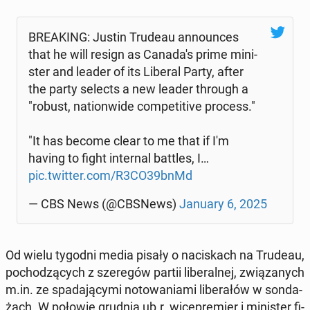
BRE­AKING: Justin Trudeau an­no­un­ces
that he will resign as Ca­na­da­'s prime mi­ni­
ster and leader of its Liberal Party, after
the party selects a new leader through a
"robust, na­tion­wi­de com­pe­ti­ti­ve process."
"It has become clear to me that if I'm
having to fight in­ter­nal battles, I…
pic.twitter.com/R3CO39bnMd
— CBS News (@CBSNews)
January 6, 2025
Od wielu tygodni media pisały o na­ci­skach na Trudeau,
po­cho­dzą­cych z sze­re­gów partii li­be­ral­nej, zwią­za­nych
m.in. ze spa­da­ją­cy­mi no­to­wa­nia­mi li­be­ra­łów w son­da­
żach. W połowie grudnia ub.r. wi­ce­pre­mier i mi­ni­ster fi­