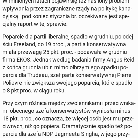
W mi­nio­nych latach pojawił się też na­si­lo­ny problem
wpły­wa­nia przez za­gra­nicz­ne rządy na po­li­ty­kę ka­na­
dyj­ską i pod koniec stycz­nia br. ocze­ki­wa­ny jest spe­
cjal­ny raport w tej sprawie.
Po­par­cie dla partii li­be­ral­nej spadło w grudniu, po odej­
ściu Fre­eland, do 19 proc., a partia kon­ser­wa­tyw­na
miała prze­wa­gę 25 pkt. proc. - po­da­wa­ła w grudniu
firma EKOS. Jednak według badania firmy Angus Reid
z końca grudnia ub.r. mimo ol­brzy­mie­go spadku po­
par­cia dla Trudeau, szef partii kon­ser­wa­tyw­nej Pierre
Po­lie­vre nie zwięk­sza swojego po­par­cia, które spadło
o 8 pkt proc. w ciągu roku.
Przy czym różnica między zwo­len­ni­ka­mi i prze­ciw­ni­ka­
mi obec­ne­go szefa kon­ser­wa­ty­stów wy­nio­sła minus
18 pkt. proc., co oznacza, że więcej osób jest mu prze­
ciw­nych, niż go popiera. Dra­ma­tycz­nie spadło też po­
par­cie dla szefa NDP Jag­me­eta Singha, w jego przy­