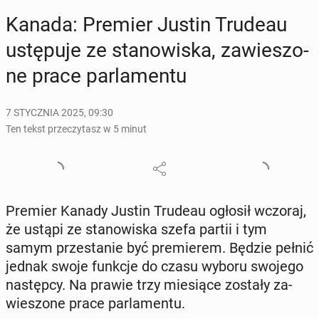
Kanada: Premier Justin Trudeau
ustę­pu­je ze sta­no­wi­ska, za­wie­szo­
ne prace par­la­men­tu
7 STYCZNIA 2025, 09:30
Ten tekst przeczytasz w 5 minut
Premier Kanady Justin Trudeau ogłosił wczoraj,
że ustąpi ze sta­no­wi­ska szefa partii i tym
samym prze­sta­nie być pre­mie­rem. Będzie pełnić
jednak swoje funkcje do czasu wyboru swojego
na­stęp­cy. Na prawie trzy mie­sią­ce zostały za­
wie­szo­ne prace par­la­men­tu.