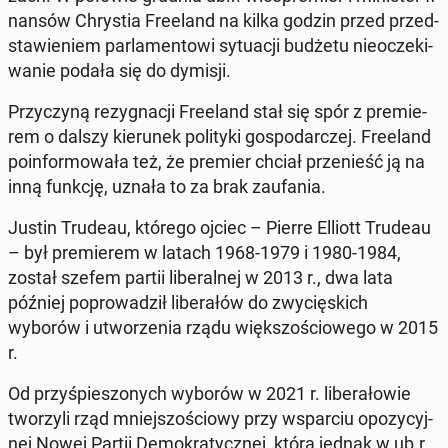
nan­sów Chry­stia Fre­eland na kilka godzin przed przed­
sta­wie­niem par­la­men­to­wi sy­tu­acji budżetu nie­ocze­ki­
wa­nie podała się do dymisji.
Przy­czy­ną re­zy­gna­cji Fre­eland stał się spór z pre­mie­
rem o dalszy kie­ru­nek po­li­ty­ki go­spo­dar­czej. Fre­eland
po­in­for­mo­wa­ła też, że premier chciał prze­nieść ją na
inną funkcję, uznała to za brak za­ufa­nia.
Justin Trudeau, którego ojciec – Pierre Elliott Trudeau
– był pre­mie­rem w latach 1968-1979 i 1980-1984,
został szefem partii li­be­ral­nej w 2013 r., dwa lata
później po­pro­wa­dził li­be­ra­łów do zwy­cię­skich
wyborów i utwo­rze­nia rządu więk­szo­ścio­we­go w 2015
r.
Od przy­śpie­szo­nych wyborów w 2021 r. li­be­ra­ło­wie
two­rzy­li rząd mniej­szo­ścio­wy przy wspar­ciu opo­zy­cyj­
nej Nowej Partii De­mo­kra­tycz­nej, która jednak w ub.r.