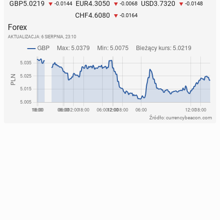
5.0219
4.3050
3.7320
GBP
EUR
USD
-0.0144
-0.0068
-0.0148
4.6080
CHF
-0.0164
Forex
AKTUALIZACJA:
6 SIERPNIA, 23:10
Źródło: currencybeacon.com