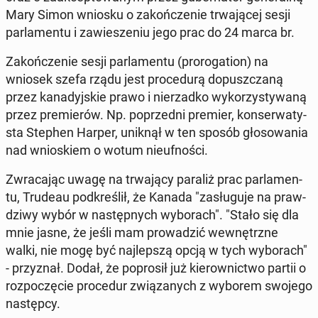
Mary Simon wniosku o za­koń­cze­nie trwa­ją­cej sesji
par­la­men­tu i za­wie­sze­niu jego prac do 24 marca br.
Za­koń­cze­nie sesji par­la­men­tu (pro­ro­ga­tion) na
wniosek szefa rządu jest pro­ce­du­rą do­pusz­cza­ną
przez ka­na­dyj­skie prawo i nie­rzad­ko wy­ko­rzy­sty­wa­ną
przez pre­mie­rów. Np. po­przed­ni premier, kon­ser­wa­ty­
sta Stephen Harper, uniknął w ten sposób gło­so­wa­nia
nad wnio­skiem o wotum nie­uf­no­ści.
Zwra­ca­jąc uwagę na trwa­ją­cy paraliż prac par­la­men­
tu, Trudeau pod­kre­ślił, że Kanada "za­słu­gu­je na praw­
dzi­wy wybór w na­stęp­nych wy­bo­rach". "Stało się dla
mnie jasne, że jeśli mam pro­wa­dzić we­wnętrz­ne
walki, nie mogę być naj­lep­szą opcją w tych wy­bo­rach"
- przy­znał. Dodał, że po­pro­sił już kie­row­nic­two partii o
roz­po­czę­cie pro­ce­dur zwią­za­nych z wyborem swojego
na­stęp­cy.