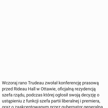
Wczoraj rano Trudeau zwołał kon­fe­ren­cję prasową
przed Rideau Hall w Ottawie, ofi­cjal­ną re­zy­den­cją
szefa rządu, podczas której ogłosił swoją decyzję o
ustą­pie­niu z funkcji szefa partii li­be­ral­nej i pre­mie­ra,
oraz o za­ak­cep­to­wa­nym przez gu­ber­na­tor ge­ne­ral­ną