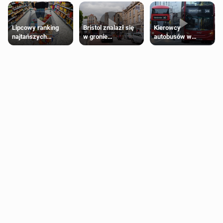
Lipcowy ranking
Bristol znalazł się
Kierowcy
najtańszych
w gronie
autobusów w
supermarketów
najlepszych
Londynie
kierunków podróży
zapowiadają strajki
na świecie