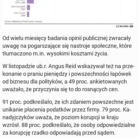
Od wielu mie­się­cy badania opinii pu­blicz­nej zwra­ca­ły
uwagę na po­gar­sza­ją­ce się na­stro­je spo­łecz­ne, które
tłu­ma­czo­no m.in. wy­so­ki­mi kosz­ta­mi życia.
W li­sto­pa­dzie ub.r. Angus Reid wska­zy­wał też na prze­
ko­na­nie o praniu pie­nię­dzy i po­wszech­no­ści łapówek
od biznesu dla po­li­ty­ków, a 49 proc. an­kie­to­wa­nych
uważało, że przy­czy­nia się to do ro­sną­cych cen.
91 proc. pod­kre­śla­ło, że ich zdaniem po­wszech­ne jest
uni­ka­nie pła­ce­nia po­dat­ków przez firmy. 79 proc. Ka­
na­dyj­czy­ków uważa, że poziom ko­rup­cji w kraju
wzrósł. 88 proc. pod­kre­śla­ło, że osoby od­po­wie­dzial­ne
za ko­rup­cję rzadko od­po­wia­da­ją przed sądem.