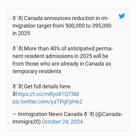
ð¨ð¦ Canada an­no­un­ces re­duc­tion in im­
mi­gra­tion target from 500,000 to 395,000
in 2025
ð¨ð¦ More than 40% of an­ti­ci­pa­ted per­ma­
nent re­si­dent ad­mis­sions in 2025 will be
from those who are already in Canada as
tem­po­ra­ry re­si­dents
ð¨ð¦ Get full details here
ð
https://t.co/mRyo81Q75M
pic.twitter.com/yaTPg­FpHeZ
— Im­mi­gra­tion News Canada ð¨ð¦ (@Ca­na­da­
Im­mi­gra20)
October 24, 2024