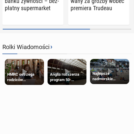
banku żyw­no­ści – bez­
wa­ny za groźby wobec
płat­ny su­per­mar­ket
pre­mie­ra Trudeau
›
Rolki Wiadomości
Najlepsze
HMRC ostrzega
Anglia rozszerza
nadmorskie
rodziców
program 50-
miasteczko blisko
pobierających Child
procentowych
Londynu
Benefit. Mogą być
zniżek kolejowych
zobowiązani do
na 18-latków
zwrotu zasiłku