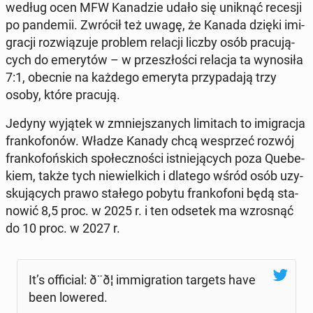
według ocen MFW Ka­na­dzie udało się uniknąć recesji
po pan­de­mii. Zwrócił też uwagę, że Kanada dzięki imi­
gra­cji roz­wią­zu­je problem relacji liczby osób pra­cu­ją­
cych do eme­ry­tów – w prze­szło­ści relacja ta wy­no­si­ła
7:1, obecnie na każdego emeryta przy­pa­da­ją trzy
osoby, które pracują.
Jedyny wyjątek w zmniej­sza­nych li­mi­tach to imi­gra­cja
fran­ko­fo­nów. Władze Kanady chcą wes­przeć rozwój
fran­ko­foń­skich spo­łecz­no­ści ist­nie­ją­cych poza Qu­ebe­
kiem, także tych nie­wiel­kich i dlatego wśród osób uzy­
sku­ją­cych prawo stałego pobytu fran­ko­fo­ni będą sta­
no­wić 8,5 proc. w 2025 r. i ten odsetek ma wzro­snąć
do 10 proc. w 2027 r.
It’s of­fi­cial: ð¨ð¦ im­mi­gra­tion targets have
been lowered.