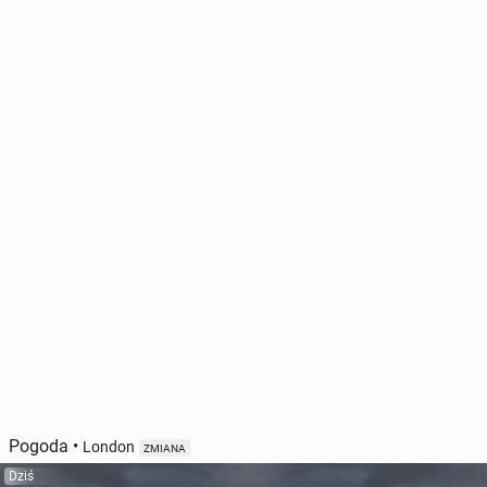
Pogoda
•
London
ZMIANA
Dziś