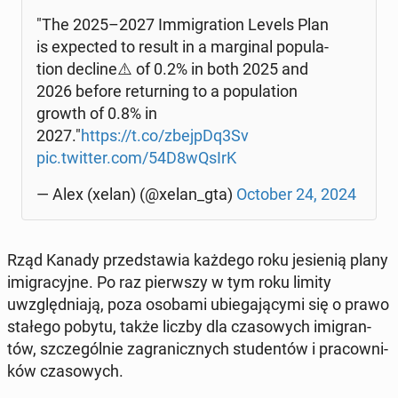
"The 2025–2027 Im­mi­gra­tion Levels Plan
is expec­ted to result in a mar­gi­nal po­pu­la­
tion dec­li­ne­⚠️ of 0.2% in both 2025 and
2026 before re­tur­ning to a po­pu­la­tion
growth of 0.8% in
2027."
https://t.co/zbejpDq3Sv
pic.twitter.com/54D8wQsIrK
— Alex (xelan) (@xelan_gta)
October 24, 2024
Rząd Kanady przed­sta­wia każdego roku je­sie­nią plany
imi­gra­cyj­ne. Po raz pierw­szy w tym roku limity
uwzględ­nia­ją, poza osobami ubie­ga­ją­cy­mi się o prawo
stałego pobytu, także liczby dla cza­so­wych imi­gran­
tów, szcze­gól­nie za­gra­nicz­nych stu­den­tów i pra­cow­ni­
ków cza­so­wych.