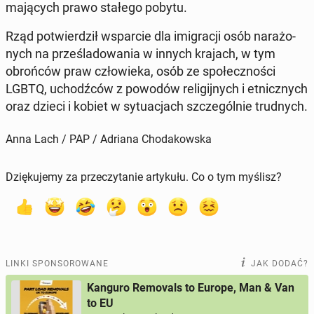
ma­ją­cych prawo stałego pobytu.
Rząd po­twier­dził wspar­cie dla imi­gra­cji osób na­ra­żo­
nych na prze­śla­do­wa­nia w innych krajach, w tym
obroń­ców praw czło­wie­ka, osób ze spo­łecz­no­ści
LGBTQ, uchodź­ców z powodów re­li­gij­nych i et­nicz­nych
oraz dzieci i kobiet w sy­tu­acjach szcze­gól­nie trud­nych.
Anna Lach / PAP / Adriana Chodakowska
Dziękujemy za przeczytanie artykułu. Co o tym myślisz?
LINKI SPONSOROWANE
JAK DODAĆ?
Kanguro Removals to Europe, Man & Van
to EU