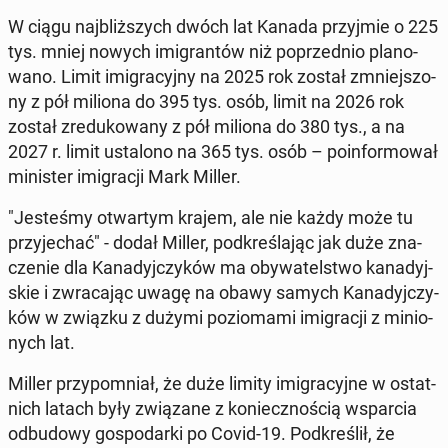
W ciągu naj­bliż­szych dwóch lat Kanada przyj­mie o 225
tys. mniej nowych imi­gran­tów niż po­przed­nio pla­no­
wa­no. Limit imi­gra­cyj­ny na 2025 rok został zmniej­szo­
ny z pół miliona do 395 tys. osób, limit na 2026 rok
został zre­du­ko­wa­ny z pół miliona do 380 tys., a na
2027 r. limit usta­lo­no na 365 tys. osób – po­in­for­mo­wał
mi­ni­ster imi­gra­cji Mark Miller.
"Je­ste­śmy otwar­tym krajem, ale nie każdy może tu
przy­je­chać" - dodał Miller, pod­kre­śla­jąc jak duże zna­
cze­nie dla Ka­na­dyj­czy­ków ma oby­wa­tel­stwo ka­na­dyj­
skie i zwra­ca­jąc uwagę na obawy samych Ka­na­dyj­czy­
ków w związku z dużymi po­zio­ma­mi imi­gra­cji z mi­nio­
nych lat.
Miller przy­po­mniał, że duże limity imi­gra­cyj­ne w ostat­
nich latach były zwią­za­ne z ko­niecz­no­ścią wspar­cia
od­bu­do­wy go­spo­dar­ki po Covid-19. Pod­kre­ślił, że