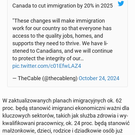
Canada to cut im­mi­gra­tion by 20% in 2025
"These changes will make im­mi­gra­tion
work for our country so that eve­ry­one has
access to the quality jobs, homes, and
sup­ports they need to thrive. We have li­
ste­ned to Ca­na­dians, and we will con­ti­nue
to protect the in­te­gri­ty of our…
pic.twitter.com/c01EfwLAZ4
— The­Ca­ble (@the­ca­bleng)
October 24, 2024
W zak­tu­ali­zo­wa­nych planach imi­gra­cyj­nych ok. 62
proc. będą sta­no­wić imi­gran­ci eko­no­micz­ni ważni dla
klu­czo­wych sek­to­rów, takich jak służba zdrowia i wy­
kwa­li­fi­ko­wa­ni pra­cow­ni­cy, ok. 24 proc. będą sta­no­wić
mał­żon­ko­wie, dzieci, rodzice i dziad­ko­wie osób już