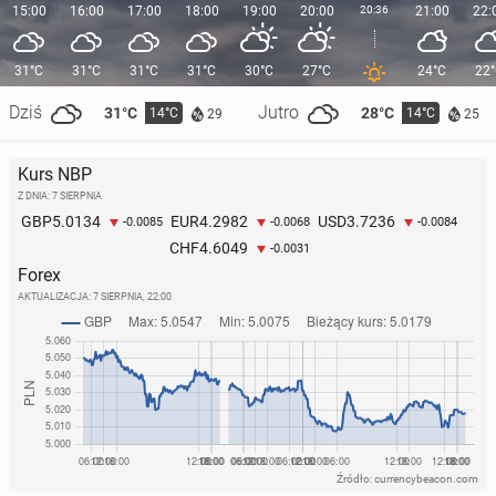
15:00
16:00
17:00
18:00
19:00
20:00
20:36
21:00
22:
31°C
31°C
31°C
31°C
30°C
27°C
24°C
22
Dziś
Jutro
31°C
28°C
14°C
14°C
29
25
Kurs NBP
Z DNIA: 7 SIERPNIA
5.0134
4.2982
3.7236
GBP
EUR
USD
-0.0085
-0.0068
-0.0084
4.6049
CHF
-0.0031
Forex
AKTUALIZACJA:
7 SIERPNIA, 22:00
Źródło: currencybeacon.com