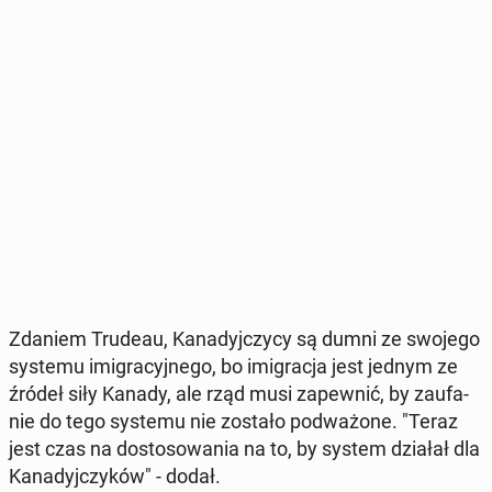
Zdaniem Trudeau, Ka­na­dyj­czy­cy są dumni ze swojego
systemu imi­gra­cyj­ne­go, bo imi­gra­cja jest jednym ze
źródeł siły Kanady, ale rząd musi za­pew­nić, by za­ufa­
nie do tego systemu nie zostało pod­wa­żo­ne. "Teraz
jest czas na do­sto­so­wa­nia na to, by system działał dla
Ka­na­dyj­czy­ków" - dodał.