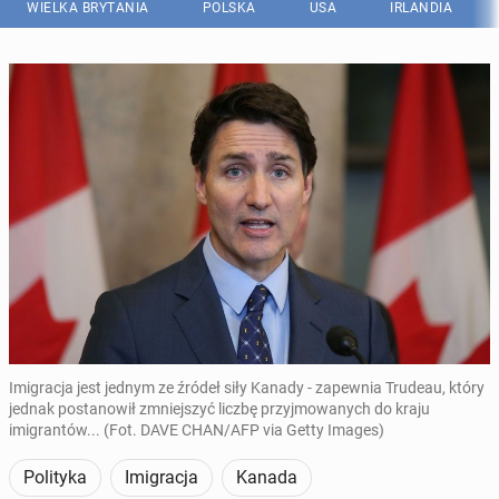
WIELKA BRYTANIA
POLSKA
USA
IRLANDIA
Imigracja jest jednym ze źródeł siły Kanady - zapewnia Trudeau, który
jednak postanowił zmniejszyć liczbę przyjmowanych do kraju
imigrantów... (Fot. DAVE CHAN/AFP via Getty Images)
Polityka
Imigracja
Kanada