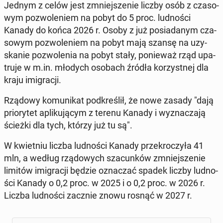
Jednym z celów jest zmniej­sze­nie liczby osób z cza­so­
wym po­zwo­le­niem na pobyt do 5 proc. lud­no­ści
Kanady do końca 2026 r. Osoby z już po­sia­da­nym cza­
so­wym po­zwo­le­niem na pobyt mają szansę na uzy­
ska­nie po­zwo­le­nia na pobyt stały, po­nie­waż rząd upa­
tru­je w m.in. młodych osobach źródła ko­rzyst­nej dla
kraju imi­gra­cji.
Rządowy ko­mu­ni­kat pod­kre­ślił, że nowe zasady "dają
prio­ry­tet apli­ku­ją­cym z terenu Kanady i wy­zna­cza­ją
ścieżki dla tych, którzy już tu są".
W kwiet­niu liczba lud­no­ści Kanady prze­kro­czy­ła 41
mln, a według rzą­do­wych sza­cun­ków zmniej­sze­nie
limitów imi­gra­cji będzie ozna­czać spadek liczby lud­no­
ści Kanady o 0,2 proc. w 2025 i o 0,2 proc. w 2026 r.
Liczba lud­no­ści zacznie znowu rosnąć w 2027 r.