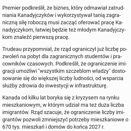
Premier pod­kre­ślił, że biznes, który od­ma­wiał za­trud­
nia­nia Ka­na­dyj­czy­ków i wy­ko­rzy­sty­wał tanią za­gra­
nicz­ną siłę roboczą musi zacząć ofe­ro­wać pracę Ka­
na­dyj­czy­kom, łatwiej będzie też młodym Ka­na­dyj­czy­
kom znaleźć pierw­szą pracę.
Trudeau przy­po­mniał, że rząd ogra­ni­czył już liczbę po­
zwo­leń na pobyt dla za­gra­nicz­nych stu­den­tów i pra­
cow­ni­ków cza­so­wych. Pod­kre­ślił, że ogra­ni­cze­nie imi­
gra­cji umoż­li­wi "wszyst­kim szcze­blom władzy" do­sto­
so­wa­nie się do więk­szej liczby lud­no­ści, od wspar­cia
służby zdrowia do in­we­sty­cji w in­fra­struk­tu­rę.
Kanada od kilku lat boryka się z kry­zy­sem na rynku
miesz­ka­nio­wym, w którym udział ma też duża liczba
imi­gran­tów. Rząd szacuje, że ogra­ni­cze­nie liczby imi­
gran­tów pozwoli zmniej­szyć po­trze­by miesz­ka­nio­we o
670 tys. miesz­kań i domów do końca 2027 r.