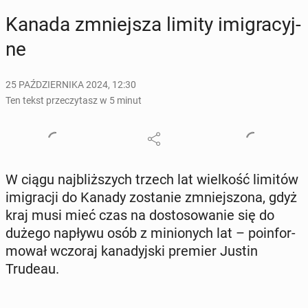
Kanada zmniej­sza limity imi­gra­cyj­
ne
25 PAŹDZIERNIKA 2024, 12:30
Ten tekst przeczytasz w 5 minut
W ciągu naj­bliż­szych trzech lat wiel­kość limitów
imi­gra­cji do Kanady zo­sta­nie zmniej­szo­na, gdyż
kraj musi mieć czas na do­sto­so­wa­nie się do
dużego napływu osób z mi­nio­nych lat – po­in­for­
mo­wał wczoraj ka­na­dyj­ski premier Justin
Trudeau.