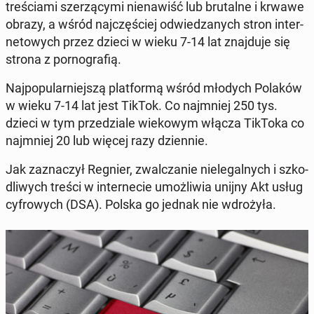
tre­ścia­mi sze­rzą­cy­mi nie­na­wiść lub bru­tal­ne i krwawe
obrazy, a wśród naj­czę­ściej od­wie­dza­nych stron in­ter­
ne­to­wych przez dzieci w wieku 7-14 lat znaj­du­je się
strona z por­no­gra­fią.
Naj­po­pu­lar­niej­szą plat­for­mą wśród młodych Polaków
w wieku 7-14 lat jest TikTok. Co naj­mniej 250 tys.
dzieci w tym prze­dzia­le wie­ko­wym włącza TikToka co
naj­mniej 20 lub więcej razy dzien­nie.
Jak za­zna­czył Regnier, zwal­cza­nie nie­le­gal­nych i szko­
dli­wych treści w in­ter­ne­cie umoż­li­wia unijny Akt usług
cy­fro­wych (DSA). Polska go jednak nie wdro­ży­ła.