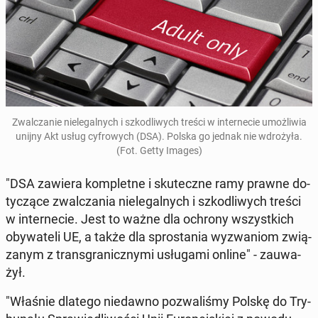
Zwal­cza­nie nie­le­gal­nych i szko­dli­wych treści w in­ter­ne­cie umoż­li­wia
unijny Akt usług cy­fro­wych (DSA). Polska go jednak nie wdro­ży­ła.
(Fot. Getty Images)
"DSA zawiera kom­plet­ne i sku­tecz­ne ramy prawne do­
ty­czą­ce zwal­cza­nia nie­le­gal­nych i szko­dli­wych treści
w in­ter­ne­cie. Jest to ważne dla ochrony wszyst­kich
oby­wa­te­li UE, a także dla spro­sta­nia wy­zwa­niom zwią­
za­nym z trans­gra­nicz­ny­mi usłu­ga­mi online" - za­uwa­
żył.
"Właśnie dlatego nie­daw­no po­zwa­li­śmy Polskę do Try­