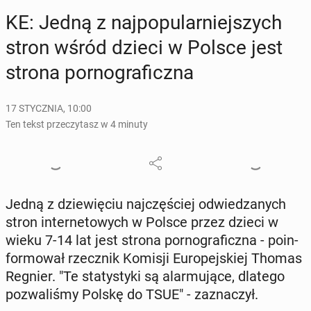
KE: Jedną z naj­po­pu­lar­niej­szych
stron wśród dzieci w Polsce jest
strona por­no­gra­ficz­na
17 STYCZNIA, 10:00
Ten tekst przeczytasz w 4 minuty
Jedną z dzie­wię­ciu naj­czę­ściej od­wie­dza­nych
stron in­ter­ne­to­wych w Polsce przez dzieci w
wieku 7-14 lat jest strona por­no­gra­ficz­na - po­in­
for­mo­wał rzecz­nik Komisji Eu­ro­pej­skiej Thomas
Regnier. "Te sta­ty­sty­ki są alar­mu­ją­ce, dlatego
po­zwa­li­śmy Polskę do TSUE" - za­zna­czył.