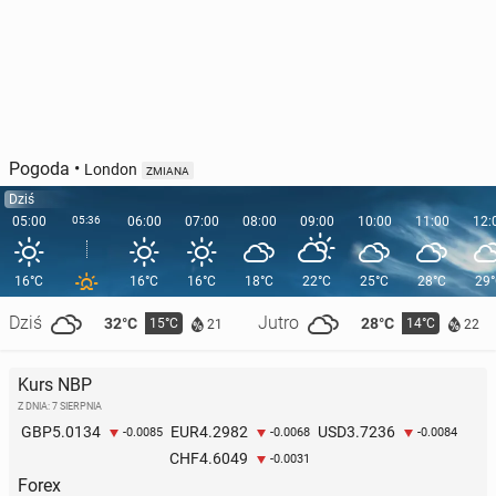
Pogoda
•
London
ZMIANA
Dziś
05:00
05:36
06:00
07:00
08:00
09:00
10:00
11:00
12:
16°C
16°C
16°C
18°C
22°C
25°C
28°C
29
Dziś
Jutro
32°C
28°C
15°C
14°C
21
22
Kurs NBP
Z DNIA: 7 SIERPNIA
5.0134
4.2982
3.7236
GBP
EUR
USD
-0.0085
-0.0068
-0.0084
4.6049
CHF
-0.0031
Forex