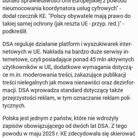
bu­na­łu Spra­wie­dli­wo­ści Unii Eu­ro­pej­skiej z powodu
nie­umo­co­wa­nia ko­or­dy­na­to­ra usług cy­fro­wych" -
dodał rzecz­nik KE. "Polscy oby­wa­te­le mają prawo do
takiej samej ochrony (jak reszta UE - przyp. red.)" -
pod­kre­ślił.
DSA re­gu­lu­je dzia­ła­nie plat­form i wy­szu­ki­wa­rek in­ter­
ne­to­wych w UE. Nakłada na bardzo duże serwisy in­
ter­ne­to­we, czyli po­sia­da­ją­ce ponad 45 mln ak­tyw­nych
użyt­kow­ni­ków w UE, do­dat­ko­we wy­ma­ga­nia do­ty­czą­
ce m.in. mo­de­ro­wa­nia treści, za­ka­zu­ją­ce pu­bli­ka­cji
treści nie­le­gal­nych jak mowa nie­na­wi­ści oraz dez­in­for­
ma­cji. DSA wpro­wa­dza stan­dard do­ty­czą­cy także
przej­rzy­sto­ści reklam, w tym ozna­cza­nie reklam po­li­
tycz­nych.
Polska jest jednym z państw, które nie wdro­ży­ły
zapisów obo­wią­zu­ją­ce­go od dwóch lat DSA. Z tego
powodu w maju 2025 r. KE zde­cy­do­wa­ła się skie­ro­wać