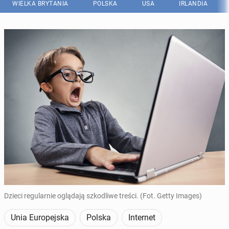
WIELKA BRYTANIA
POLSKA
USA
IRLANDIA
Dzieci regularnie oglądają szkodliwe treści. (Fot. Getty Images)
Unia Europejska
Polska
Internet