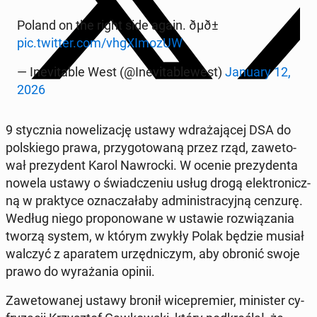
Poland on the right side again. ðµð±
pic.twitter.com/vhgXI­mo­zUW
— In­e­vi­ta­ble West (@In­e­vi­ta­ble­west)
January 12,
2026
9 stycz­nia no­we­li­za­cję ustawy wdra­ża­ją­cej DSA do
pol­skie­go prawa, przy­go­to­wa­ną przez rząd, za­we­to­
wał pre­zy­dent Karol Na­wroc­ki. W ocenie pre­zy­den­ta
nowela ustawy o świad­cze­niu usług drogą elek­tro­nicz­
ną w prak­ty­ce ozna­cza­ła­by ad­mi­ni­stra­cyj­ną cenzurę.
Według niego pro­po­no­wa­ne w ustawie roz­wią­za­nia
tworzą system, w którym zwykły Polak będzie musiał
walczyć z apa­ra­tem urzęd­ni­czym, aby obronić swoje
prawo do wy­ra­ża­nia opinii.
Za­we­to­wa­nej ustawy bronił wi­ce­pre­mier, mi­ni­ster cy­