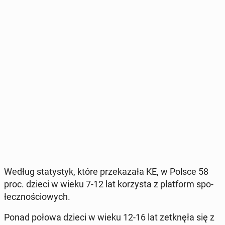
Według sta­ty­styk, które prze­ka­za­ła KE, w Polsce 58
proc. dzieci w wieku 7-12 lat ko­rzy­sta z plat­form spo­
łecz­no­ścio­wych.
Ponad połowa dzieci w wieku 12-16 lat ze­tknę­ła się z