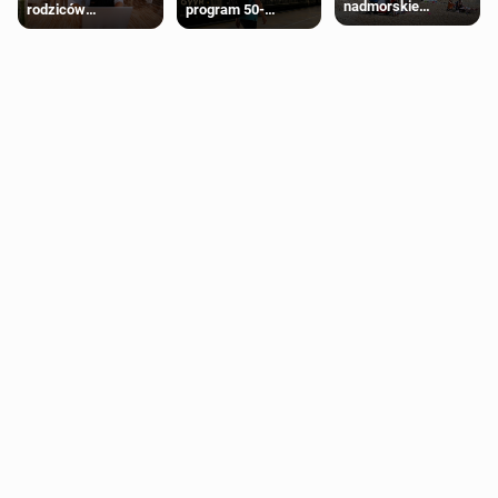
nadmorskie
rodziców
program 50-
miasteczko blisko
pobierających Child
procentowych
Londynu
Benefit. Mogą być
zniżek kolejowych
zobowiązani do
na 18-latków
zwrotu zasiłku