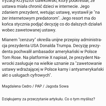
fry­za­cji Krzysz­tof Gaw­kow­ski, który pod­kre­ślał, że
ustawa miała chronić dzieci w in­ter­ne­cie. Jego
zdaniem pre­zy­dent, wetując ustawę, wy­sta­wił je "na
żer in­ter­ne­to­wym pre­da­to­rom". Jego resort ma do
końca stycz­nia podjąć decyzję co do dal­szych działań
wobec za­we­to­wa­nej ustawy.
Mianem "cenzury" określa unijne prze­pi­sy ad­mi­ni­stra­
cja pre­zy­den­ta USA Donalda Trumpa. Decyzję pre­zy­
den­ta po­chwa­lił am­ba­sa­dor ame­ry­kań­ski w Polsce
Tom Rose. Na plat­for­mie X napisał, że pre­zy­dent Na­
wroc­ki za­słu­gu­je na wielkie uznanie za "za­we­to­wa­nie
ustawy wdra­ża­ją­cej w Polsce karny i an­ty­ame­ry­kań­ski
akt o usłu­gach cy­fro­wych".
Magdalena Cedro / PAP / Jagoda Sowa
Dziękujemy za przeczytanie artykułu. Co o tym myślisz?