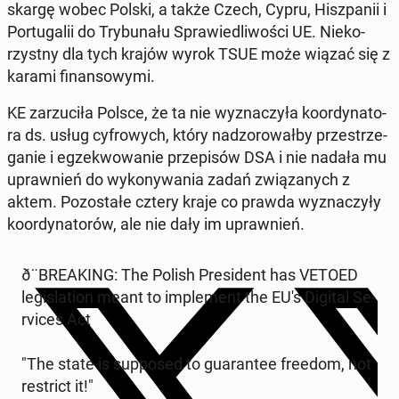
skargę wobec Polski, a także Czech, Cypru, Hisz­pa­nii i
Por­tu­ga­lii do Try­bu­na­łu Spra­wie­dli­wo­ści UE. Nie­ko­
rzyst­ny dla tych krajów wyrok TSUE może wiązać się z
karami fi­nan­so­wy­mi.
KE za­rzu­ci­ła Polsce, że ta nie wy­zna­czy­ła ko­or­dy­na­to­
ra ds. usług cy­fro­wych, który nad­zo­ro­wał­by prze­strze­
ga­nie i eg­ze­kwo­wa­nie prze­pi­sów DSA i nie nadała mu
upraw­nień do wy­ko­ny­wa­nia zadań zwią­za­nych z
aktem. Po­zo­sta­łe cztery kraje co prawda wy­zna­czy­ły
ko­or­dy­na­to­rów, ale nie dały im upraw­nień.
ð¨BRE­AKING: The Polish Pre­si­dent has VETOED
le­gi­sla­tion meant to im­ple­ment the EU's Digital Se­
rvi­ces Act
"The state is sup­po­sed to gu­aran­tee freedom, not
re­strict it!"