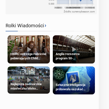
Źródło: currencybeacon.com
›
Rolki Wiadomości
HMRC ostrzega rodziców
Anglia rozszerza
pobierających Child
program 50-
Benefit. Mogą być
procentowych zniżek
zobowiązani do zwrotu
kolejowych na 18-latków
zasiłku
Najlepsze nadmorskie
Sztuczna inteligencja
miasteczko blisko
próbowała oszukać
Londynu
człowieka