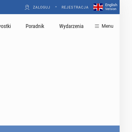
English
•
ZALOGUJ
REJESTRACJA
Version
ostki
Poradnik
Wydarzenia
Menu