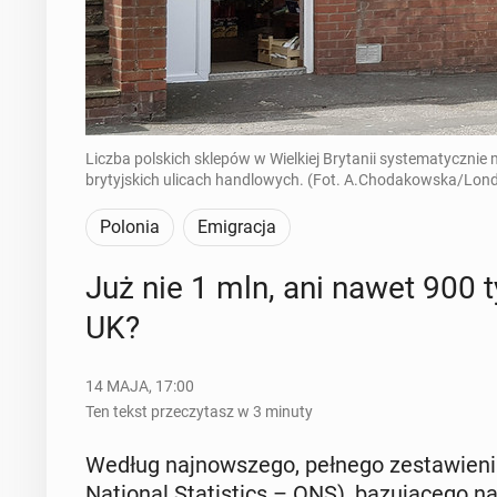
Liczba polskich sklepów w Wielkiej Brytanii systematycznie 
brytyjskich ulicach handlowych. (Fot. A.Chodakowska/Lond
Polonia
Emigracja
Już nie 1 mln, ani nawet 900 
UK?
14 MAJA, 17:00
Ten tekst przeczytasz w 3 minuty
Według naj­now­sze­go, pełnego ze­sta­wie­nia 
Na­tio­nal Sta­ti­stics – ONS), ba­zu­ją­ce­g