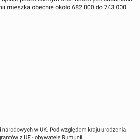
y­ta­nii mieszka obecnie około 682 000 do 743 000
ści na­ro­do­wych w UK. Pod wzglę­dem kraju uro­dze­nia
i­gran­tów z UE - oby­wa­te­le Rumunii.