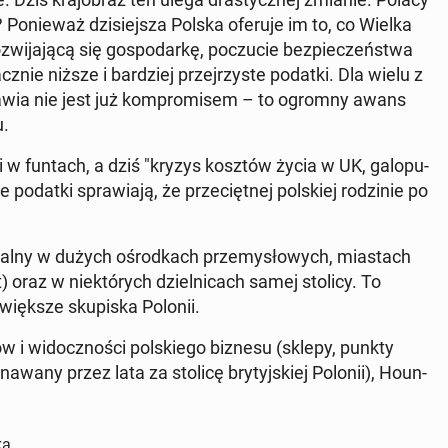
? Po­nie­waż dzi­siej­sza Polska oferuje im to, co Wielka
oz­wi­ja­ją­cą się go­spo­dar­kę, po­czu­cie bez­pie­czeń­stwa
acz­nie niższe i bar­dziej przej­rzy­ste podatki. Dla wielu z
­wia nie jest już kom­pro­mi­sem – to ogromny awans
u.
w funtach, a dziś "kryzys kosztów życia w UK, ga­lo­pu­
odatki spra­wia­ją, że prze­cięt­nej pol­skiej ro­dzi­nie po
wal­ny w dużych ośrod­kach prze­my­sło­wych, mia­stach
) oraz w nie­któ­rych dziel­ni­cach samej stolicy
. To
ięk­sze sku­pi­ska Polonii.
 i wi­docz­no­ści pol­skie­go biznesu (sklepy, punkty
a­wa­ny przez lata za stolicę bry­tyj­skiej Polonii), Ho­un­
ka