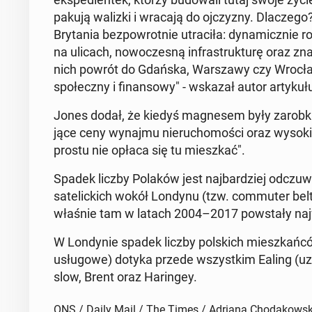
pakują walizki i wracają do oj­czy­zny. Dla­cze­go
Bry­ta­nia bez­pow­rot­nie utra­ci­ła: dy­na­micz­nie r
na ulicach, no­wo­cze­sną in­fra­struk­tu­rę oraz zn
nich powrót do Gdańska, War­sza­wy czy Wro­cła
spo­łecz­ny i fi­nan­so­wy" - wskazał autor ar­ty­ku­ł
Jones dodał, że kiedyś ma­gne­sem były zarobki 
ją­ce ceny wynajmu nie­ru­cho­mo­ści oraz wysokie p
prostu nie opłaca się tu miesz­kać".
Spadek liczby Polaków jest naj­bar­dziej od­czu­
sa­te­lic­kich wokół Londynu (tzw. com­mu­ter belt
właśnie tam w latach 2004–2017 po­wsta­ły naj­w
W Lon­dy­nie spadek liczby pol­skich miesz­kań­ców
usłu­go­we) dotyka przede wszyst­kim Ealing
(uzn
slow
, Brent
oraz Ha­rin­gey
.
ONS / Daily Mail / The Times / Adriana Chodakows