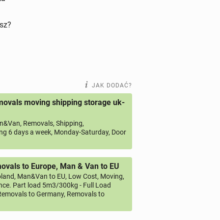
isz?
JAK DODAĆ?
ovals moving shipping storage uk-
&Van, Removals, Shipping,
ng 6 days a week, Monday-Saturday, Door
vals to Europe, Man & Van to EU
land, Man&Van to EU, Low Cost, Moving,
ce. Part load 5m3/300kg - Full Load
emovals to Germany, Removals to