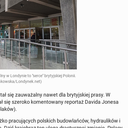
ny w Lon­dy­nie to "serce" bry­tyj­skiej Polonii.
a­kow­ska/Lon­dy­nek.net)
ał się za­uwa­żal­ny nawet dla bry­tyj­skiej prasy. W
 się szeroko ko­men­to­wa­ny re­por­taż Davida Jonesa
olaków).
ko pra­cu­ją­cych pol­skich bu­dow­lań­ców, hy­drau­li­ków i
ie. Dziś kra­jo­braz ten ulega dra­stycz­nej zmianie. Polacy