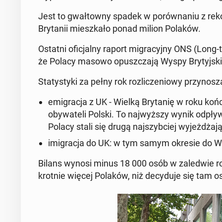
Jest to gwał­tow­ny spadek w po­rów­na­niu z re­
Bry­ta­nii miesz­ka­ło ponad milion Polaków.
Ostatni ofi­cjal­ny raport mi­gra­cyj­ny ONS (Long-te
że Polacy masowo opusz­cza­ją Wyspy Bry­tyj­sk
Sta­ty­sty­ki za pełny rok roz­li­cze­nio­wy przy­no­sz
emi­gra­cja z UK - Wielką Bry­ta­nię w roku ko
oby­wa­te­li Polski
. To naj­wyż­szy wynik odpły
Polacy stali się drugą naj­szyb­ciej wy­jeż­dża
imi­gra­cja do UK:
w tym samym okresie do Wiel­
Bilans wynosi minus 18 000 osób
w za­le­d­wie 
krot­nie więcej Polaków
, niż de­cy­du­je się tam os