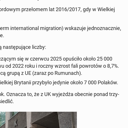
kor­do­wym prze­ło­mem lat 2016/2017, gdy w Wiel­kiej
rm in­ter­na­tio­nal mi­gra­tion
) wska­zu­je jed­no­znacz­nie,
ie
.
ą na­stę­pu­ją­ce liczby:
ń­czą­cym się w czerwcu 2025 opu­ści­ło
około 25 000
wu od 2022 roku i roczny wzrost fali po­wro­tów o 8,7%.
­ją­cą grupą z UE (zaraz po Ru­mu­nach).
kiej Bry­ta­nii przy­by­ło jedynie około 7 000 Polaków
.
rok. Oznacza to, że z UK wy­jeż­dża obecnie ponad trzy­
ie­dlić.