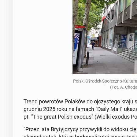
Polski Ośrodek Spo­łecz­no-Kul­tu­ral­
(Fot. A. Cho­d
Trend po­wro­tów Polaków do oj­czy­ste­go kraju st
grudniu 2025 roku na łamach "Daily Mail" ukazał
pt. "The great Polish exodus"
(Wielki exodus P
"Przez lata Bry­tyj­czy­cy przy­wy­kli do widoku cięż
eks­pe­dien­tek, którzy bu­do­wa­li tutaj swoje życ