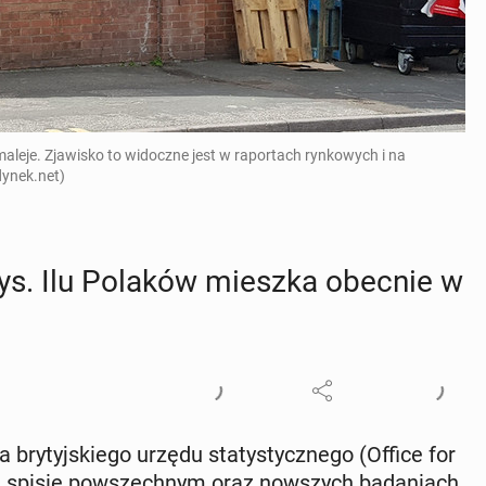
maleje. Zjawisko to widoczne jest w raportach rynkowych i na
ynek.net)
tys. Ilu Polaków mieszka obecnie w
bry­tyj­skie­go urzędu sta­ty­stycz­ne­go (Office for
o na spisie po­wszech­nym oraz now­szych ba­da­niach