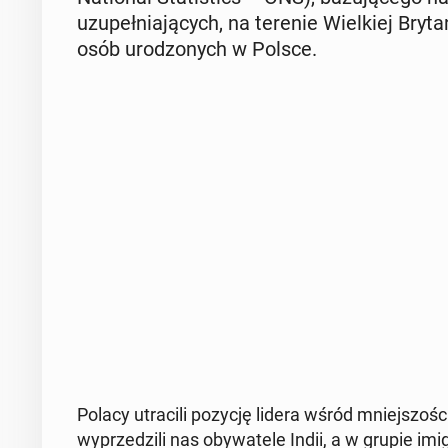
uzu­peł­nia­ją­cych, na terenie Wiel­kiej Br
osób uro­dzo­nych w Polsce.
Polacy utra­ci­li pozycję lidera wśród mniej­szo­
wy­prze­dzi­li nas oby­wa­te­le Indii, a w grupie im