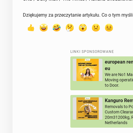
Dziękujemy za przeczytanie artykułu. Co o tym myśl
LINKI SPONSOROWANE
european rem
eu
We are No1 Man
Moving operati
to Door.
Kanguro Remo
Removals to Po
Custom Clearan
20m31200kg, R
Netherlands