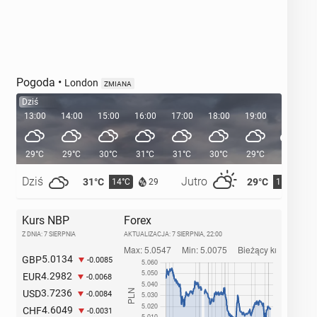
Pogoda
•
London
ZMIANA
Dziś
13:00
14:00
15:00
16:00
17:00
18:00
19:00
20:00
29°C
29°C
30°C
31°C
31°C
30°C
29°C
27°C
Dziś
Jutro
31°C
29°C
14°C
15°C
29
Kurs NBP
Forex
Z DNIA: 7 SIERPNIA
AKTUALIZACJA:
7 SIERPNIA, 22:00
5.0134
GBP
-0.0085
4.2982
EUR
-0.0068
3.7236
USD
-0.0084
4.6049
CHF
-0.0031