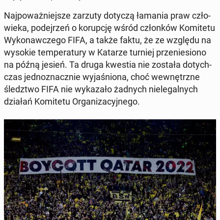
Naj­po­waż­niej­sze zarzuty dotyczą łamania praw czło­
wie­ka, po­dej­rzeń o ko­rup­cję wśród człon­ków Ko­mi­te­tu
Wy­ko­naw­cze­go FIFA, a także faktu, że ze względu na
wysokie tem­pe­ra­tu­ry w Katarze turniej prze­nie­sio­no
na późną jesień. Ta druga kwestia nie została do­tych­
czas jed­no­znacz­nie wy­ja­śnio­na, choć we­wnętrz­ne
śledz­two FIFA nie wy­ka­za­ło żadnych nie­le­gal­nych
działań Ko­mi­te­tu Or­ga­ni­za­cyj­ne­go.