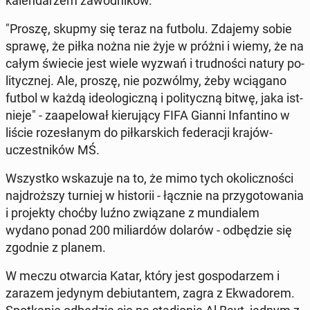
ka­len­da­rzem za­wod­ni­ków.
"Proszę, skupmy się teraz na futbolu. Zdajemy sobie
sprawę, że piłka nożna nie żyje w próżni i wiemy, że na
całym świecie jest wiele wyzwań i trud­no­ści natury po­
li­tycz­nej. Ale, proszę, nie po­zwól­my, żeby wcią­ga­no
futbol w każdą ide­olo­gicz­ną i po­li­tycz­ną bitwę, jaka ist­
nie­je" - za­ape­lo­wał kie­ru­ją­cy FIFA Gianni In­fan­ti­no w
liście ro­ze­sła­nym do pił­kar­skich fe­de­ra­cji krajów-
uczest­ni­ków MŚ.
Wszyst­ko wska­zu­je na to, że mimo tych oko­licz­no­ści
naj­droż­szy turniej w hi­sto­rii - łącznie na przy­go­to­wa­nia
i pro­jek­ty choćby luźno zwią­za­ne z mun­dia­lem
wydano ponad 200 mi­liar­dów dolarów - od­bę­dzie się
zgodnie z planem.
W meczu otwar­cia Katar, który jest go­spo­da­rzem i
zarazem jedynym de­biu­tan­tem, zagra z Ekwa­do­rem.