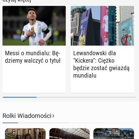
Messi o mun­dia­lu: Bę­
Le­wan­dow­ski dla
dzie­my walczyć o tytuł
"Kickera": Ciężko
będzie zostać gwiazdą
mun­dia­lu
›
Rolki Wiadomości