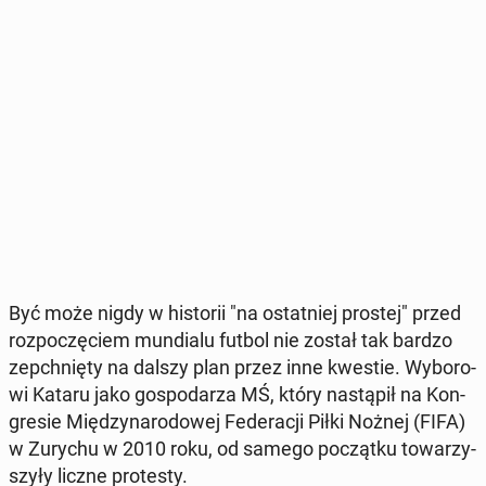
Być może nigdy w hi­sto­rii "na ostat­niej prostej" przed
roz­po­czę­ciem mun­dia­lu futbol nie został tak bardzo
ze­pchnię­ty na dalszy plan przez inne kwestie. Wy­bo­ro­
wi Kataru jako go­spo­da­rza MŚ, który na­stą­pił na Kon­
gre­sie Mię­dzy­na­ro­do­wej Fe­de­ra­cji Piłki Nożnej (FIFA)
w Zurychu w 2010 roku, od samego po­cząt­ku to­wa­rzy­
szy­ły liczne pro­te­sty.