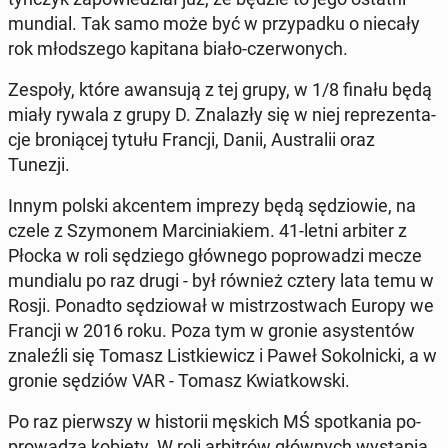
mundial. Tak samo może być w przy­pad­ku o niecały
rok młod­sze­go ka­pi­ta­na biało-czer­wo­nych.
Zespoły, które awan­su­ją z tej grupy, w 1/8 finału będą
miały rywala z grupy D. Zna­la­zły się w niej re­pre­zen­ta­
cje bro­nią­cej tytułu Francji, Danii, Au­stra­lii oraz
Tunezji.
Innym polski ak­cen­tem imprezy będą sę­dzio­wie, na
czele z Szy­mo­nem Mar­ci­nia­kiem. 41-letni arbiter z
Płocka w roli sę­dzie­go głów­ne­go po­pro­wa­dzi mecze
mun­dia­lu po raz drugi - był również cztery lata temu w
Rosji. Ponadto sę­dzio­wał w mi­strzo­stwach Europy we
Francji w 2016 roku. Poza tym w gronie asy­sten­tów
zna­leź­li się Tomasz List­kie­wicz i Paweł So­kol­nic­ki, a w
gronie sędziów VAR - Tomasz Kwiat­kow­ski.
Po raz pierw­szy w hi­sto­rii męskich MŚ spo­tka­nia po­
pro­wa­dzą kobiety. W roli ar­bi­trów głów­nych wy­stą­pią