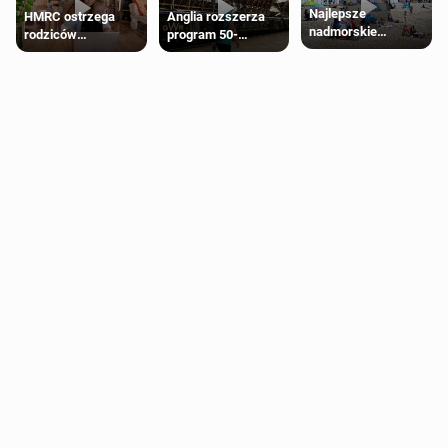
Najlepsze
HMRC ostrzega
Anglia rozszerza
nadmorskie
rodziców
program 50-
miasteczko blisko
pobierających Child
procentowych
Londynu
Benefit. Mogą być
zniżek kolejowych
zobowiązani do
na 18-latków
zwrotu zasiłku