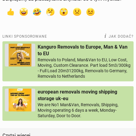
LINKI SPONSOROWANE
JAK DODAĆ?
Kanguro Removals to Europe, Man & Van
to EU
Removals to Poland, Man&Van to EU, Low Cost,
Moving, Custom Clearance. Part load 5m3/300kg
- Full Load 20m31200kg, Removals to Germany,
Removals to Netherlands
european removals moving shipping
storage uk-eu
We are No1 Man&Van, Removals, Shipping,
Moving operating 6 days a week, Monday-
Saturday, Door to Door.
Czytaj więcej