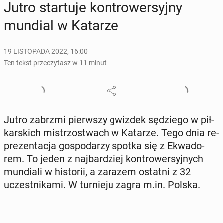
Jutro star­tu­je kon­tro­wer­syj­ny
mundial w Katarze
19 LISTOPADA 2022, 16:00
Ten tekst przeczytasz w 11 minut
Jutro zabrzmi pierw­szy gwizdek sę­dzie­go w pił­
kar­skich mi­strzo­stwach w Katarze. Tego dnia re­
pre­zen­ta­cja go­spo­da­rzy spotka się z Ekwa­do­
rem. To jeden z naj­bar­dziej kon­tro­wer­syj­nych
mun­dia­li w hi­sto­rii, a zarazem ostatni z 32
uczest­ni­ka­mi. W tur­nie­ju zagra m.in. Polska.