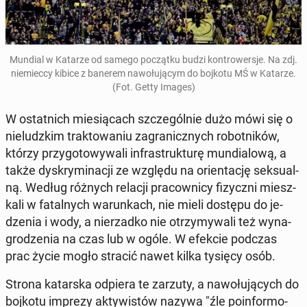
Mundial w Katarze od samego po­cząt­ku budzi kon­tro­wer­sje. Na zdj.
nie­miec­cy kibice z banerem na­wo­łu­ją­cym do bojkotu MŚ w Katarze.
(Fot. Getty Images)
W ostat­nich mie­sią­cach szcze­gól­nie dużo mówi się o
nie­ludz­kim trak­to­wa­niu za­gra­nicz­nych ro­bot­ni­ków,
którzy przy­go­to­wy­wa­li in­fra­struk­tu­rę mun­dia­lo­wą, a
także dys­kry­mi­na­cji ze względu na orien­ta­cję sek­su­al­
ną. Według różnych relacji pra­cow­ni­cy fi­zycz­ni miesz­
ka­li w fa­tal­nych wa­run­kach, nie mieli dostępu do je­
dze­nia i wody, a nie­rzad­ko nie otrzy­my­wa­li też wy­na­
gro­dze­nia na czas lub w ogóle. W efekcie podczas
prac życie mogło stracić nawet kilka tysięcy osób.
Strona ka­tar­ska odpiera te zarzuty, a na­wo­łu­ją­cych do
bojkotu imprezy ak­ty­wi­stów nazywa "źle po­in­for­mo­