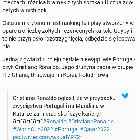
meczach, różnica bramek z tych spotkań i liczba zdo­
by­tych w nich goli.
Ostat­nim kry­te­rium jest ranking fair play stwo­rzo­ny w
oparciu o liczbę żółtych i czer­wo­nych kartek. Gdyby i
to nie przy­nio­sło roz­strzy­gnię­cia, od­bę­dzie się lo­so­wa­
nie.
Jedną z gwiazd tur­nie­ju będzie nie­wąt­pli­wie Por­tu­gal­
czyk Cri­stia­no Ronaldo. Jego drużyna zagra w grupie
H z Ghaną, Uru­gwa­jem i Koreą Po­łu­dnio­wą.
Cri­stia­no Ronaldo ogłosił, że w przy­pad­ku
zwy­cię­stwa Por­tu­ga­lii na Mun­dia­lu w
Katarze za­mie­rza skoń­czyć karierę!
ð¤¯ð¤¯ð¤¯
#Ronaldo
#Cri­stia­no­Ro­nal­do
#World­Cup2022
#Por­tu­gal
#Qatar2022
pic.twitter.com/wkJalYP72f