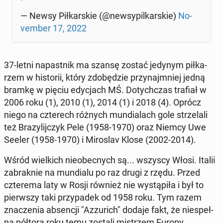
— Newsy Pił­kar­skie (@new­sy­pil­kar­skie)
No­
vem­ber 17, 2022
37-letni na­past­nik ma szansę zostać jedynym pił­ka­
rzem w hi­sto­rii, który zdo­bę­dzie przy­naj­mniej jedną
bramkę w pięciu edy­cjach MŚ. Do­tych­czas trafiał w
2006 roku (1), 2010 (1), 2014 (1) i 2018 (4). Oprócz
niego na czte­rech różnych mun­dia­lach gole strze­la­li
też Bra­zy­lij­czyk Pele (1958-1970) oraz Niemcy Uwe
Seeler (1958-1970) i Mi­ro­slav Klose (2002-2014).
Wśród wiel­kich nie­obec­nych są... wszyscy Włosi. Italii
za­brak­nie na mun­dia­lu po raz drugi z rzędu. Przed
czte­re­ma laty w Rosji również nie wy­stą­pi­ła i był to
pierw­szy taki przy­pa­dek od 1958 roku. Tym razem
zna­cze­nia ab­sen­cji "Az­zu­rich" dodaje fakt, że nie­speł­
na półtora roku temu zostali mi­strzem Europy.