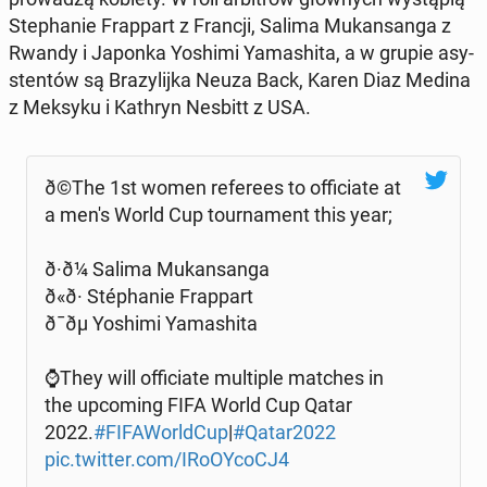
Ste­pha­nie Frap­part z Francji, Salima Mu­kan­san­ga z
Rwandy i Japonka Yoshimi Yama­shi­ta, a w grupie asy­
sten­tów są Bra­zy­lij­ka Neuza Back, Karen Diaz Medina
z Meksyku i Kathryn Nesbitt z USA.
ð©The 1st women re­fe­re­es to of­fi­cia­te at
a men's World Cup to­ur­na­ment this year;
ð·ð¼ Salima Mu­kan­san­ga
ð«ð· Stépha­nie Frap­part
ð¯ðµ Yoshimi Yama­shi­ta
⌚️They will of­fi­cia­te mul­ti­ple matches in
the upco­ming FIFA World Cup Qatar
2022.
#FI­FA­World­Cup
|
#Qatar2022
pic.twitter.com/IRo­OY­coCJ4