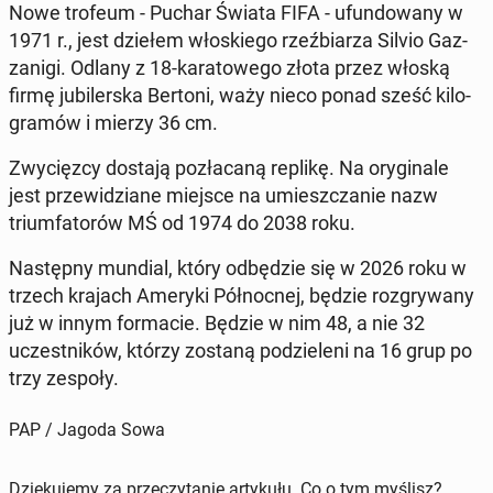
Nowe trofeum - Puchar Świata FIFA - ufun­do­wa­ny w
1971 r., jest dziełem wło­skie­go rzeź­bia­rza Silvio Gaz­
za­ni­gi. Odlany z 18-ka­ra­to­we­go złota przez włoską
firmę ju­bi­ler­ska Bertoni, waży nieco ponad sześć ki­lo­
gra­mów i mierzy 36 cm.
Zwy­cięz­cy dostają po­zła­ca­ną replikę. Na ory­gi­na­le
jest prze­wi­dzia­ne miejsce na umiesz­cza­nie nazw
trium­fa­to­rów MŚ od 1974 do 2038 roku.
Na­stęp­ny mundial, który od­bę­dzie się w 2026 roku w
trzech krajach Ameryki Pół­noc­nej, będzie roz­gry­wa­ny
już w innym for­ma­cie. Będzie w nim 48, a nie 32
uczest­ni­ków, którzy zostaną po­dzie­le­ni na 16 grup po
trzy zespoły.
PAP / Jagoda Sowa
Dziękujemy za przeczytanie artykułu. Co o tym myślisz?