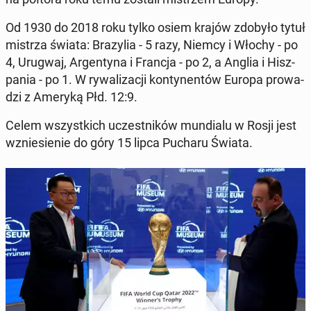
Od 1930 do 2018 roku tylko osiem krajów zdobyło tytuł
mistrza świata: Bra­zy­lia - 5 razy, Niemcy i Włochy - po
4, Urugwaj, Ar­gen­ty­na i Francja - po 2, a Anglia i Hisz­
pa­nia - po 1. W ry­wa­li­za­cji kon­ty­nen­tów Europa pro­wa­
dzi z Ameryką Płd. 12:9.
Celem wszyst­kich uczest­ni­ków mun­dia­lu w Rosji jest
wznie­sie­nie do góry 15 lipca Pucharu Świata.