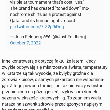
visible at to­ur­na­ment that’s cost lives.’
The brand has created "toned down" mo­
no­chro­me shirts as a protest against
Qatar and its human rights record.
pic.twitter.com/7rZ2p9iDdq
— Josh Feld­berg ðºð¦ (@Jo­sh­Feld­berg)
October 7, 2022
Inne kon­tro­wer­sje dotyczą faktu, że latem, kiedy
zwykle od­by­wa­ją się mi­strzo­stwa świata, tem­pe­ra­tu­ry
w Katarze są tak wysokie, że byłyby groźne dla
zdrowia kibiców, o samych pił­ka­rzach nie wspo­mi­na­
jąc. Z tego powodu turniej - po raz pierw­szy w hi­sto­rii -
prze­nie­sio­no na późną jesień, czyli w sam środek
sezonu więk­szo­ści kra­jo­wych lig. To zdaniem wielu
naraża na szwank zdrowie prze­cią­żo­nych na­pię­tym