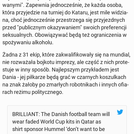
wa­ny­mi". Za­pew­nia jed­no­cze­śnie, że każda osoba,
która przy­je­dzie na turniej do Kataru, jest mile wi­dzia­
na, choć jed­no­cze­śnie prze­strze­ga się przy­jezd­nych
przed "pu­blicz­nym oka­zy­wa­niem" swoich pre­fe­ren­cji
sek­su­al­nych. Obo­wią­zy­wać będą też ogra­ni­cze­nia w
spo­ży­wa­niu al­ko­ho­lu.
Żadna z 31 ekip, które za­kwa­li­fi­ko­wa­ły się na mundial,
nie roz­wa­ża­ła bojkotu imprezy, ale część z nich pro­te­
stu­je w inny sposób. Naj­lep­szym przy­kła­dem jest
Dania - jej pił­ka­rze będą grać w czar­nych ko­szul­kach
na znak żałoby po zmar­łych ro­bot­ni­kach i innych ofia­
rach reżimu po­li­tycz­ne­go.
BRIL­LIANT: The Danish fo­ot­ball team will
wear faded World Cup kits in Qatar as
shirt sponsor Hummel ‘don’t want to be