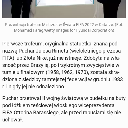
Pre­zen­ta­cja trofeum Mi­strzostw Świata FIFA 2022 w Katarze. (Fot.
Mohamed Farag/Getty Images for Hyundai Cor­po­ra­tion)
Pierw­sze trofeum, ory­gi­nal­na sta­tu­et­ka, znana pod
nazwą Puchar Julesa Rimeta (wie­lo­let­nie­go prezesa
FIFA) lub Złota Nike, już nie ist­nie­je. Zdobyta na wła­
sność przez Bra­zy­lię, po trzy­krot­nym zwy­cię­stwie w
tur­nie­ju fi­na­ło­wym (1958, 1962, 1970), została skra­
dzio­na z sie­dzi­by tam­tej­szej fe­de­ra­cji w grudniu 1983
r. i nigdy jej nie od­na­le­zio­no.
Puchar prze­trwał II wojnę świa­to­wą w pudełku na buty
pod łóżkiem te­ścio­wej wło­skie­go wi­ce­pre­zy­den­ta
FIFA Ot­to­ri­na Ba­ras­sie­go, ale przed ra­bu­sia­mi się nie
uchował.