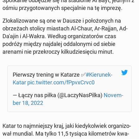
Spo­tka­nie od­bę­dzie się na sta­dio­nie Al Bayt, jednym z
ośmiu przy­go­to­wa­nych spe­cjal­nie na tę imprezę.
Zlo­ka­li­zo­wa­ne są one w Dausze i po­ło­żo­nych na
obrze­żach stolicy mia­stach Al-Chaur, Ar-Rajjan, Ad-
Da'ajin i Al-Wakra. Według or­ga­ni­za­to­rów czas
podróży między naj­da­lej od­da­lo­ny­mi od siebie
arenami nie prze­kro­czy kil­ku­dzie­się­ciu minut.
Pierw­szy trening w Katarze ✅
#Kie­ru­nek­
Ka­tar
pic.twitter.com/fPpvxCrvc0
— Łączy nas piłka (@La­czy­Na­sPil­ka)
No­vem­
ber 18, 2022
Katar to naj­mniej­szy kraj, jaki kie­dy­kol­wiek or­ga­ni­zo­
wał mundial. Ma tylko 11,5 tysiąca ki­lo­me­trów kwa­