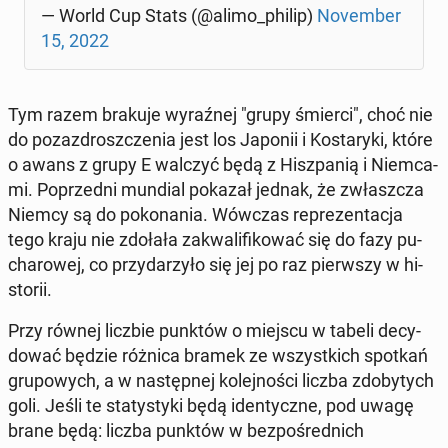
— World Cup Stats (@alimo_philip)
No­vem­ber
15, 2022
Tym razem brakuje wy­raź­nej "grupy śmierci", choć nie
do po­zaz­drosz­cze­nia jest los Japonii i Ko­sta­ry­ki, które
o awans z grupy E walczyć będą z Hisz­pa­nią i Niem­ca­
mi. Po­przed­ni mundial pokazał jednak, że zwłasz­cza
Niemcy są do po­ko­na­nia. Wówczas re­pre­zen­ta­cja
tego kraju nie zdołała za­kwa­li­fi­ko­wać się do fazy pu­
cha­ro­wej, co przy­da­rzy­ło się jej po raz pierw­szy w hi­
sto­rii.
Przy równej liczbie punktów o miejscu w tabeli de­cy­
do­wać będzie różnica bramek ze wszyst­kich spotkań
gru­po­wych, a w na­stęp­nej ko­lej­no­ści liczba zdo­by­tych
goli. Jeśli te sta­ty­sty­ki będą iden­tycz­ne, pod uwagę
brane będą: liczba punktów w bez­po­śred­nich