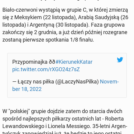
Biało-czer­wo­ni wy­stą­pią w grupie C, w której zmierzą
się z Mek­sy­kiem (22 li­sto­pa­da), Arabią Sau­dyj­ską (26
li­sto­pa­da) i Ar­gen­ty­ną (30 li­sto­pa­da). Faza grupowa
za­koń­czy się 2 grudnia, a już dzień później ro­ze­gra­ne
zostaną pierw­sze spo­tka­nia 1/8 finału.
Przy­po­mi­naj­ka ðð
#Kie­ru­nek­Ka­tar
pic.twitter.com/rXGO24z7sZ
— Łączy nas piłka (@La­czy­Na­sPil­ka)
No­vem­
ber 18, 2022
W "pol­skiej" grupie dojdzie zatem do starcia dwóch
spośród naj­lep­szych pił­ka­rzy ostat­nich lat - Roberta
Le­wan­dow­skie­go i Lionela Mes­sie­go. 35-letni Ar­gen­
tyń­czyk za­po­wie­dział już, że będzie to jego ostatni