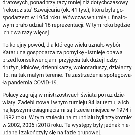
dra­to­wych, ponad trzy razy mniej niż do­tych­cza­so­wy
"re­kor­dzi­sta" Szwaj­ca­ria (ok. 41 tys.), która była go­
spo­da­rzem w 1954 roku. Wówczas w tur­nie­ju fi­na­ło­
wym brało udział 16 re­pre­zen­ta­cji. W tym roku będzie
ich dwa razy więcej.
To kolejny powód, dla którego wielu uznało wybór
Kataru na go­spo­da­rza za pomyłkę - ist­nie­je obawa
przed kon­se­kwen­cja­mi przy­ję­cia tak dużej liczby
drużyn, kibiców, dzien­ni­ka­rzy, wo­lon­ta­riu­szy, dzia­ła­czy,
itp. na tak małym terenie. Te za­strze­że­nia spo­tę­go­wa­
ła pan­de­mia COVID-19.
Polacy zagrają w mi­strzo­stwach świata po raz dzie­
wią­ty. Za­de­biu­to­wa­li w tym tur­nie­ju 84 lat temu, a ich
naj­lep­szy­mi osią­gnię­cia­mi są trzecie miejsca w 1974 i
1982 roku. W tym stu­le­ciu na mun­dia­lu byli trzy­krot­nie:
w 2002, 2006 i 2018 roku. Te występy były jednak nie­
uda­ne i za­koń­czy­ły się na fazie gru­po­wej.