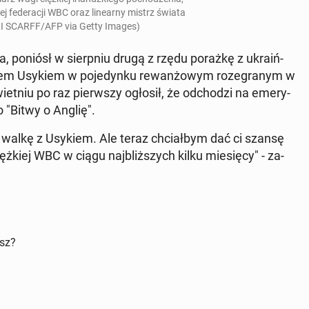
ej fe­de­ra­cji WBC oraz li­ne­ar­ny mistrz świata
iOLI SCARFF/AFP via Getty Images)
a, poniósł w sierp­niu drugą z rzędu porażkę z ukra­iń­
em Usykiem w po­je­dyn­ku re­wan­żo­wym ro­ze­gra­nym w
iet­niu po raz pierw­szy ogłosił, że od­cho­dzi na eme­ry­
 "Bitwy o Anglię".
 walkę z Usykiem. Ale teraz chciał­bym dać ci szansę
kiej WBC w ciągu naj­bliż­szych kilku mie­się­cy" - za­
isz?