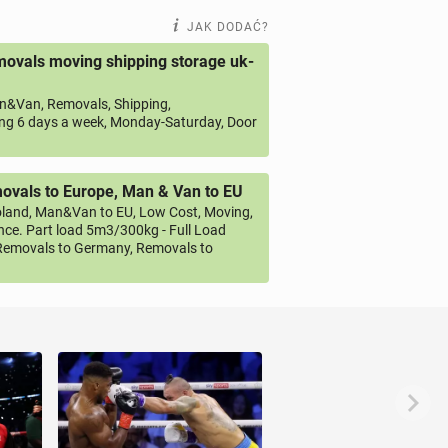
JAK DODAĆ?
ovals moving shipping storage uk-
&Van, Removals, Shipping,
ng 6 days a week, Monday-Saturday, Door
vals to Europe, Man & Van to EU
land, Man&Van to EU, Low Cost, Moving,
ce. Part load 5m3/300kg - Full Load
emovals to Germany, Removals to