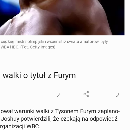
ężkiej, mistrz olimpijski i wicemistrz świata amatorów, były
WBA i IBO. (Fot. Getty Images)
 walki o tytuł z Furym
­to­wał warunki walki z Tysonem Furym za­pla­no­
 Joshuy po­twier­dzi­li, że czekają na od­po­wiedź
­ga­ni­za­cji WBC.