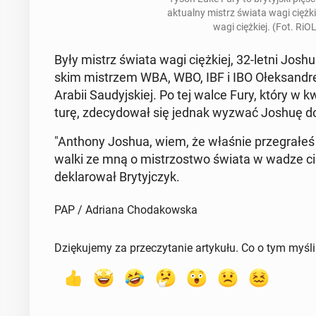
ak­tu­al­ny mistrz świata wagi cięż­ki
wagi cięż­kiej. (Fot. R
Były mistrz świata wagi cięż­kiej, 32-letni Joshu
skim mi­strzem WBA, WBO, IBF i IBO Ołek­san­dr
Arabii Sau­dyj­skiej. Po tej walce Fury, który w kw
tu­rę, zde­cy­do­wał się jednak wyzwać Joshuę do
"Anthony Joshua, wiem, że właśnie prze­gra­łeś
walki ze mną o mi­strzo­stwo świata w wadze cięż­
de­kla­ro­wał Bry­tyj­czyk.
PAP / Adriana Chodakowska
Dziękujemy za przeczytanie artykułu. Co o tym myśl