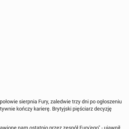
ołowie sierp­nia Fury, za­le­d­wie trzy dni po ogło­sze­niu
i­tyw­nie kończy karierę. Bry­tyj­ski pię­ściarz decyzję
a­wio­ne nam ostat­nio przez zespół Fu­ry­'e­go" - ujawnił