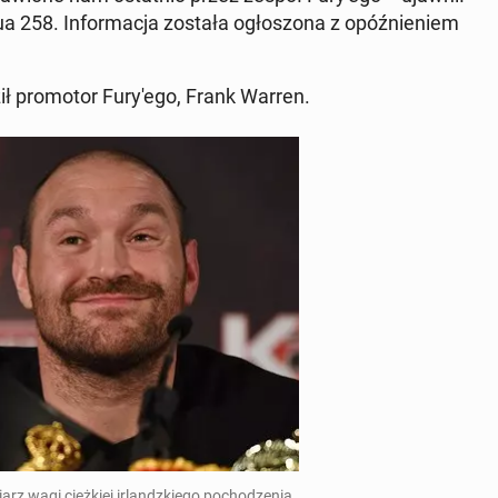
 258. In­for­ma­cja została ogło­szo­na z opóź­nie­niem
dził pro­mo­tor Fu­ry­'e­go, Frank Warren.
arz wagi cięż­kiej ir­landz­kie­go po­cho­dze­nia,