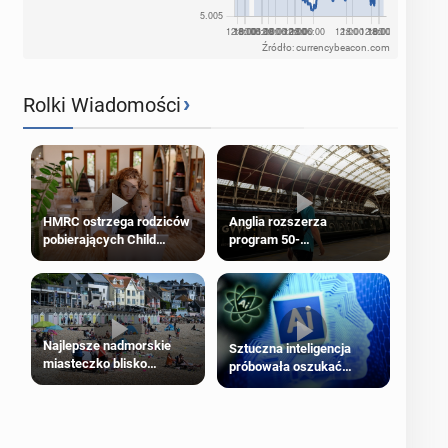
Źródło: currencybeacon.com
›
Rolki Wiadomości
HMRC ostrzega rodziców
Anglia rozszerza
pobierających Child
program 50-
Benefit. Mogą być
procentowych zniżek
zobowiązani do zwrotu
kolejowych na 18-latków
zasiłku
Najlepsze nadmorskie
Sztuczna inteligencja
miasteczko blisko
próbowała oszukać
Londynu
człowieka