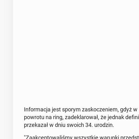
In­for­ma­cja jest sporym za­sko­cze­niem, gdyż w p
powrotu na ring, za­de­kla­ro­wał, że jednak de­fi­n
prze­ka­zał w dniu swoich 34. urodzin.
"Za­ak­cep­to­wa­li­śmy wszyst­kie warunki przed­st