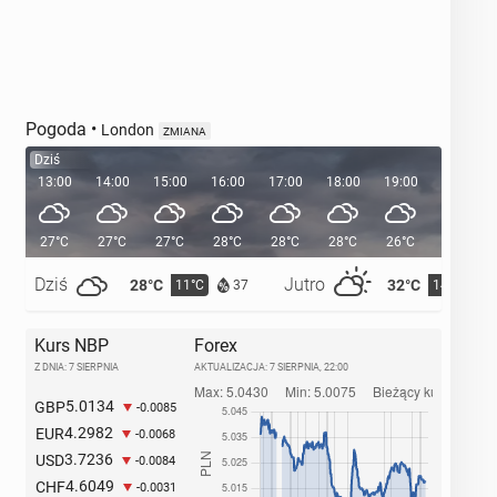
Pogoda
•
London
ZMIANA
Dziś
13:00
14:00
15:00
16:00
17:00
18:00
19:00
20:00
27°C
27°C
27°C
28°C
28°C
28°C
26°C
24°C
Dziś
Jutro
28°C
32°C
11°C
14°C
37
Kurs NBP
Forex
Z DNIA: 7 SIERPNIA
AKTUALIZACJA:
7 SIERPNIA, 22:00
5.0134
GBP
-0.0085
4.2982
EUR
-0.0068
3.7236
USD
-0.0084
4.6049
CHF
-0.0031