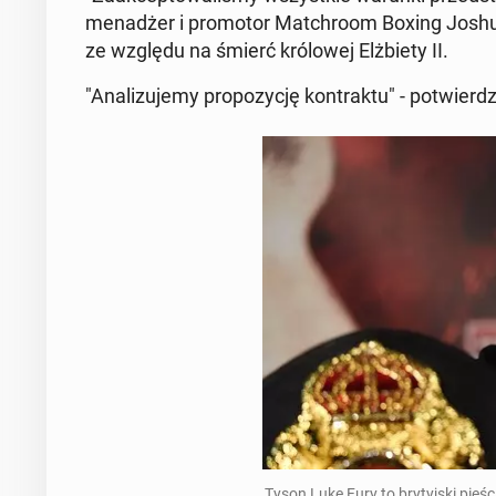
me­na­dżer i pro­mo­tor Mat­chro­om Boxing Joshua
ze względu na śmierć kró­lo­wej Elż­bie­ty II.
"Ana­li­zu­je­my pro­po­zy­cję kon­trak­tu" - po­twier­
Tyson Luke Fury to bry­tyj­ski pię­ści