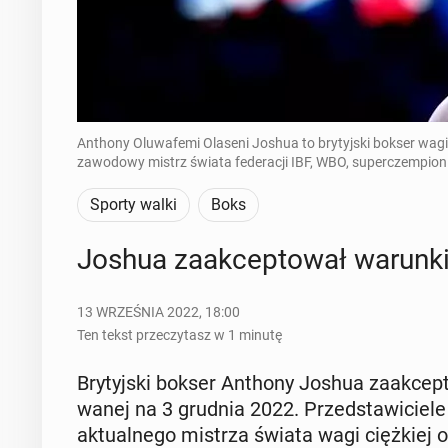
Anthony Oluwafemi Olaseni Joshua to brytyjski bokser wagi ci
zawodowy mistrz świata federacji IBF, WBO, superczempion 
Sporty walki
Boks
Joshua za­ak­cep­to­wał warunki
13 WRZEŚNIA 2022, 18:00
Ten tekst przeczytasz w 1 minutę
Bry­tyj­ski bokser Anthony Joshua za­ak­cep
wa­nej na 3 grudnia 2022. Przed­sta­wi­cie­le
ak­tu­al­ne­go mistrza świata wagi cięż­kiej or