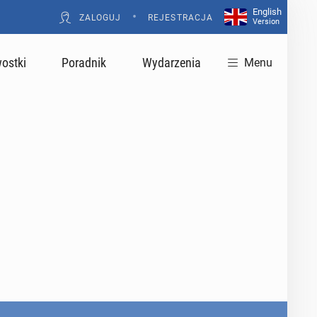
English
•
ZALOGUJ
REJESTRACJA
Version
ostki
Poradnik
Wydarzenia
Menu