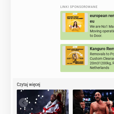
LINKI SPONSOROWANE
european rem
eu
We are No1 Man
Moving operati
to Door.
Kanguro Remo
Removals to Po
Custom Clearan
20m31200kg, R
Netherlands
Czytaj więcej