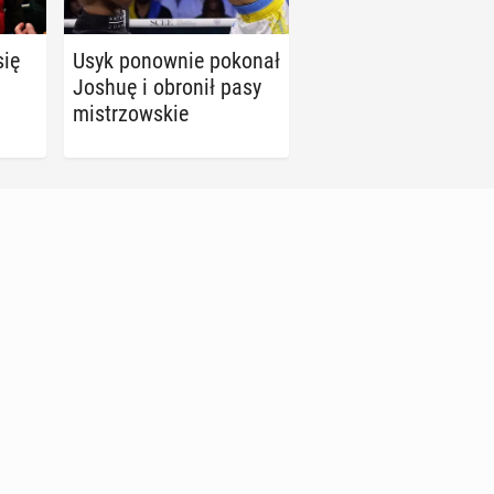
się
Usyk po­now­nie pokonał
Joshuę i obronił pasy
mi­strzow­skie