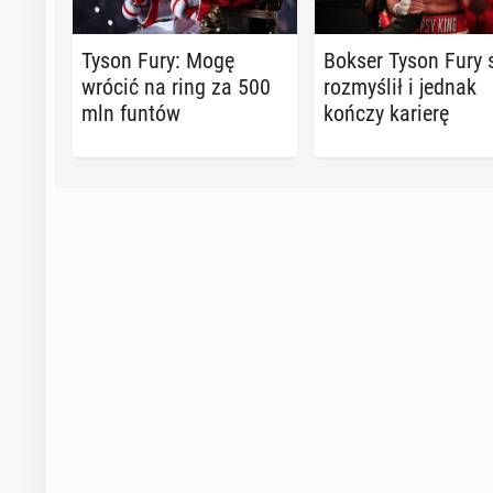
Tyson Fury: Mogę
Bokser Tyson Fury 
wrócić na ring za 500
roz­my­ślił i jednak
mln funtów
kończy karierę