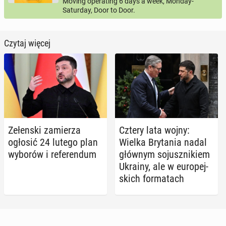
Moving operating 6 days a week, Monday-
Saturday, Door to Door.
Czytaj więcej
Ze­łen­ski za­mie­rza
Cztery lata wojny:
ogłosić 24 lutego plan
Wielka Bry­ta­nia nadal
wyborów i re­fe­ren­dum
głównym so­jusz­ni­kiem
Ukrainy, ale w eu­ro­pej­
skich for­ma­tach