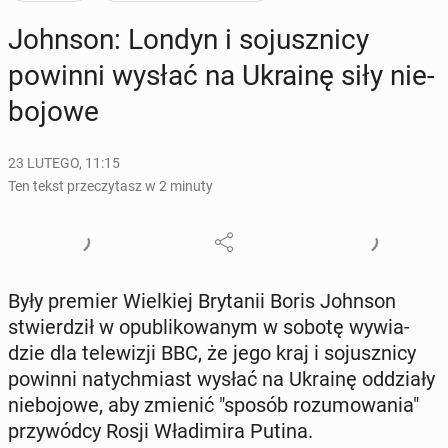
Johnson: Londyn i so­jusz­ni­cy
powinni wysłać na Ukrainę siły nie­
bo­jo­we
23 LUTEGO, 11:15
Ten tekst przeczytasz w 2 minuty
Były premier Wiel­kiej Bry­ta­nii Boris Johnson
stwier­dził w opu­bli­ko­wa­nym w sobotę wy­wia­
dzie dla te­le­wi­zji BBC, że jego kraj i so­jusz­ni­cy
powinni na­tych­miast wysłać na Ukrainę od­dzia­ły
nie­bo­jo­we, aby zmienić "sposób ro­zu­mo­wa­nia"
przy­wód­cy Rosji Wła­di­mi­ra Putina.