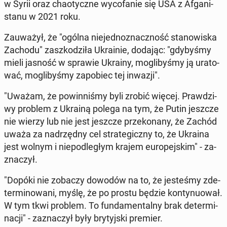
w Syrii oraz cha­otycz­ne wy­co­fa­nie się USA z Afga­ni­
sta­nu w 2021 roku.
Za­uwa­żył, że "ogólna nie­jed­no­znacz­ność sta­no­wi­ska
Zachodu" za­szko­dzi­ła Ukra­inie, dodając: "gdy­by­śmy
mieli jasność w sprawie Ukrainy, mo­gli­by­śmy ją ura­to­
wać, mo­gli­by­śmy za­po­biec tej inwazji".
"Uważam, że po­win­ni­śmy byli zrobić więcej. Praw­dzi­
wy problem z Ukrainą polega na tym, że Putin jeszcze
nie wierzy lub nie jest jeszcze prze­ko­na­ny, że Zachód
uważa za nad­rzęd­ny cel stra­te­gicz­ny to, że Ukraina
jest wolnym i nie­pod­le­głym krajem eu­ro­pej­skim" - za­
zna­czył.
"Dopóki nie zobaczy dowodów na to, że je­ste­śmy zde­
ter­mi­no­wa­ni, myślę, że po prostu będzie kon­ty­nu­ował.
W tym tkwi problem. To fun­da­men­tal­ny brak de­ter­mi­
na­cji" - za­zna­czył były bry­tyj­ski premier.