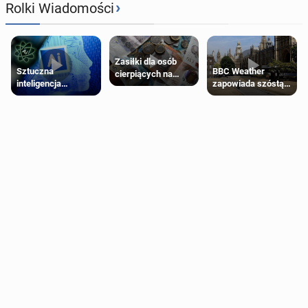
›
Rolki Wiadomości
Zasiłki dla osób
Sztuczna
BBC Weather
cierpiących na
inteligencja
zapowiada szóstą
schorzenia
próbowała oszukać
falę upałów w
psychiczne
człowieka
Londynie