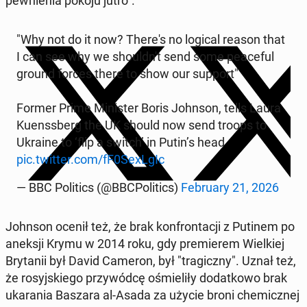
pew­nie­nia pokoju jutro".
"Why not do it now? There's no logical reason that
I can see why we sho­uld­n't send some pe­ace­ful
ground forces there to show our support"
Former Prime Mi­ni­ster Boris Johnson, tells Laura
Ku­enss­berg the UK should now send troops to
Ukraine to ‘flip a switch’ in Putin’s head
pic.twitter.com/fF0SexLgIc
— BBC Po­li­tics (@BBC­Po­li­tics)
Fe­bru­ary 21, 2026
Johnson ocenił też, że brak kon­fron­ta­cji z Putinem po
aneksji Krymu w 2014 roku, gdy pre­mie­rem Wiel­kiej
Bry­ta­nii był David Cameron, był "tra­gicz­ny". Uznał też,
że ro­syj­skie­go przy­wód­cę ośmie­li­ły do­dat­ko­wo brak
uka­ra­nia Baszara al-Asada za użycie broni che­micz­nej