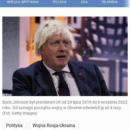
WIELKA BRYTANIA
POLSKA
USA
IRLANDIA
Boris Johnson był premierem UK od 24 lipca 2019 do 6 września 2022
roku. Od samego początku wojny w Ukrainie odwiedził ją aż 4 razy.
(Fot. Getty Images)
Polityka
Wojna Rosja-Ukraina