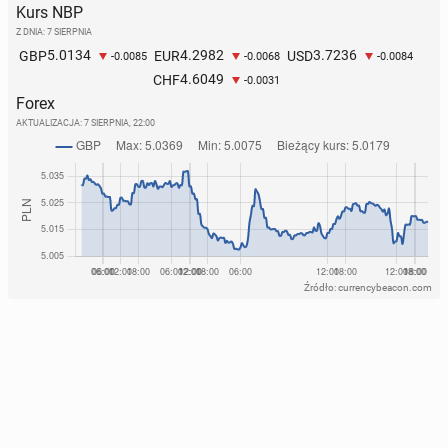
Kurs NBP
Z DNIA: 7 SIERPNIA
5.0134
4.2982
3.7236
GBP
EUR
USD
-0.0085
-0.0068
-0.0084
4.6049
CHF
-0.0031
Forex
AKTUALIZACJA:
7 SIERPNIA, 22:00
Źródło: currencybeacon.com