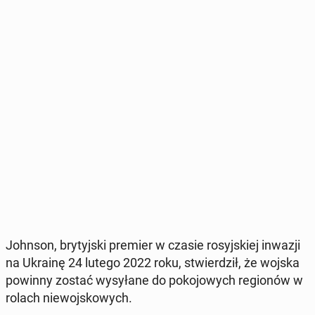
Johnson, bry­tyj­ski premier w czasie ro­syj­skiej inwazji
na Ukrainę 24 lutego 2022 roku, stwier­dził, że wojska
powinny zostać wy­sy­ła­ne do po­ko­jo­wych re­gio­nów w
rolach nie­woj­sko­wych.