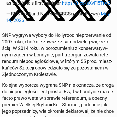
as Sco­tland’s first mi­ni­ster
https://t.co/sXvFl5TrXG
— BBC Sco­tland News (@BBC­Sco­tland­News)
May
19, 2026
SNP wygrywa wybory do Hol­ly­ro­od nie­prze­rwa­nie od
2007 roku, choć nie zawsze z sa­mo­dziel­ną więk­szo­
ścią. W 2014 roku, w po­ro­zu­mie­niu z kon­ser­wa­tyw­
nym rządem w Lon­dy­nie, partia zor­ga­ni­zo­wa­ła re­fe­
ren­dum nie­pod­le­gło­ścio­we, w którym 55 proc. miesz­
kań­ców Szkocji opo­wie­dzia­ło się za po­zo­sta­niem w
Zjed­no­czo­nym Kró­le­stwie.
Kolejna wy­bor­cza wygrana SNP nie oznacza, że droga
do nie­pod­le­gło­ści jest prosta. Rząd w Lon­dy­nie ma de
facto prawo weta w sprawie re­fe­ren­dum, a obecny
premier Wiel­kiej Bry­ta­nii Keir Starmer, po­dob­nie jak
jego po­przed­ni­cy, wie­lo­krot­nie de­kla­ro­wał, że nie chce