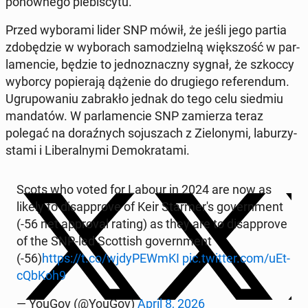
po­now­ne­go ple­bi­scy­tu.
Przed wy­bo­ra­mi lider SNP mówił, że jeśli jego partia
zdo­bę­dzie w wy­bo­rach sa­mo­dziel­ną więk­szość w par­
la­men­cie, będzie to jed­no­znacz­ny sygnał, że szkoccy
wyborcy po­pie­ra­ją dążenie do dru­gie­go re­fe­ren­dum.
Ugru­po­wa­niu za­bra­kło jednak do tego celu siedmiu
man­da­tów. W par­la­men­cie SNP za­mie­rza teraz
polegać na do­raź­nych so­ju­szach z Zie­lo­ny­mi, la­bu­rzy­
sta­mi i Li­be­ral­ny­mi De­mo­kra­ta­mi.
Scots who voted for Labour in 2024 are now as
likely to di­sap­pro­ve of Keir Star­me­r's go­vern­ment
(-56 net ap­pro­val rating) as they are to di­sap­pro­ve
of the SNP-led Scot­tish go­vern­ment
(-56)
https://t.co/wjdy­PEWm­KI
pic.twitter.com/uEt­
cQb­Koh9
— YouGov (@YouGov)
April 8, 2026