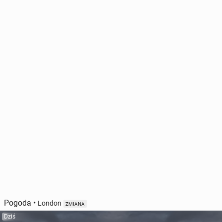
Pogoda
•
London
ZMIANA
Dziś