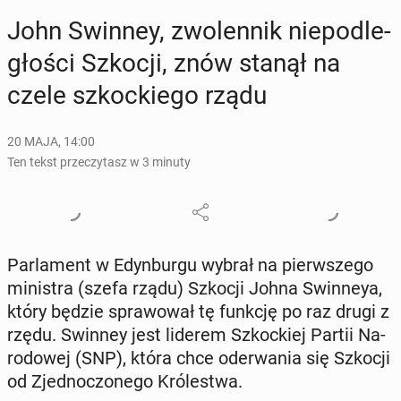
John Swinney, zwo­len­nik nie­pod­le­
gło­ści Szkocji, znów stanął na
czele szkoc­kie­go rządu
20 MAJA, 14:00
Ten tekst przeczytasz w 3 minuty
Par­la­ment w Edyn­bur­gu wybrał na pierw­sze­go
mi­ni­stra (szefa rządu) Szkocji Johna Swin­neya,
który będzie spra­wo­wał tę funkcję po raz drugi z
rzędu. Swinney jest liderem Szkoc­kiej Partii Na­
ro­do­wej (SNP), która chce ode­rwa­nia się Szkocji
od Zjed­no­czo­ne­go Kró­le­stwa.