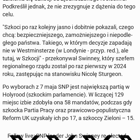
Pod­kre­ślił jednak, że nie zre­zy­gnu­je z dążenia do tego
celu.
"Szkoci po raz kolejny jasno i do­bit­nie po­ka­za­li, czego
chcą: bez­piecz­niej­sze­go, za­moż­niej­sze­go i nie­pod­le­
głe­go państwa. Takiego, w którym decyzje za­pa­da­ją
nie w West­min­ste­rze (w Lon­dy­nie - przyp. red.), ale
tutaj, w Szkocji" - prze­ko­ny­wał Swinney, który szefem
re­gio­nal­ne­go rządu został po raz pierw­szy w 2024
roku, za­stę­pu­jąc na sta­no­wi­sku Nicolę Stur­ge­on.
Po wy­bo­rach z 7 maja SNP jest naj­więk­szą partią w
Ho­ly­ro­od (szkoc­kim par­la­men­cie). W li­czą­cej 129
miejsc izbie zdobyła ona 58 man­da­tów, podczas gdy
szkocka Partia Pracy oraz pra­wi­co­wo-po­pu­li­stycz­na
Reform UK uzy­ska­ły ich po 17, a szkoccy Zieloni – 15.
Follow live: SNP leader John Swinney re-elected