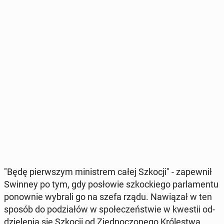
"Będę pierw­szym mi­ni­strem całej Szkocji" - za­pew­nił
Swinney po tym, gdy po­sło­wie szkoc­kie­go par­la­men­tu
po­now­nie wybrali go na szefa rządu. Na­wią­zał w ten
sposób do po­dzia­łów w spo­łe­czeń­stwie w kwestii od­
dzie­le­nia się Szkocji od Zjed­no­czo­ne­go Kró­le­stwa.