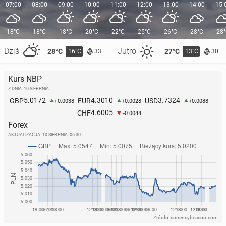
07:00
08:00
09:00
10:00
11:00
12:00
13:00
14:00
15:
18°C
18°C
18°C
20°C
22°C
25°C
26°C
28°C
28
Dziś
Jutro
28°C
27°C
16°C
13°C
33
30
Kurs NBP
Z DNIA: 10 SIERPNIA
5.0172
4.3010
3.7324
GBP
EUR
USD
+0.0038
+0.0028
+0.0088
4.6005
CHF
-0.0044
Forex
AKTUALIZACJA:
10 SIERPNIA, 06:30
Źródło: currencybeacon.com