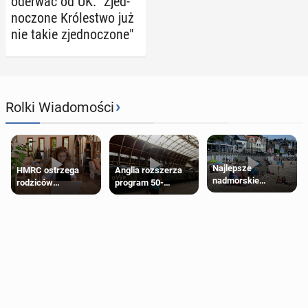
oderwać od UK. "Zjed­
no­czo­ne Kró­le­stwo już
nie takie zjed­no­czo­ne"
›
Rolki Wiadomości
Najlepsze
HMRC ostrzega
Anglia rozszerza
nadmorskie
rodziców
program 50-
miasteczko blisko
pobierających Child
procentowych
Londynu
Benefit. Mogą być
zniżek kolejowych
zobowiązani do
na 18-latków
zwrotu zasiłku