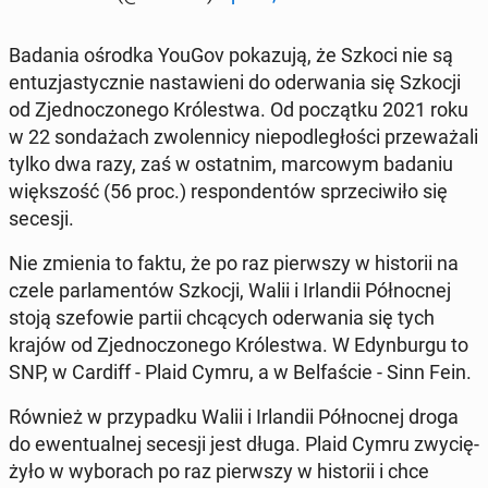
Badania ośrodka YouGov po­ka­zu­ją, że Szkoci nie są
en­tu­zja­stycz­nie na­sta­wie­ni do ode­rwa­nia się Szkocji
od Zjed­no­czo­ne­go Kró­le­stwa. Od po­cząt­ku 2021 roku
w 22 son­da­żach zwo­len­ni­cy nie­pod­le­gło­ści prze­wa­ża­li
tylko dwa razy, zaś w ostat­nim, mar­co­wym badaniu
więk­szość (56 proc.) re­spon­den­tów sprze­ci­wi­ło się
secesji.
Nie zmienia to faktu, że po raz pierw­szy w hi­sto­rii na
czele par­la­men­tów Szkocji, Walii i Ir­lan­dii Pół­noc­nej
stoją sze­fo­wie partii chcą­cych ode­rwa­nia się tych
krajów od Zjed­no­czo­ne­go Kró­le­stwa. W Edyn­bur­gu to
SNP, w Cardiff - Plaid Cymru, a w Bel­fa­ście - Sinn Fein.
Również w przy­pad­ku Walii i Ir­lan­dii Pół­noc­nej droga
do ewen­tu­al­nej secesji jest długa. Plaid Cymru zwy­cię­
ży­ło w wy­bo­rach po raz pierw­szy w hi­sto­rii i chce