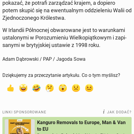
pokazać, że potrafi za­rzą­dzać krajem, a dopiero
potem skupić się na ewen­tu­al­nym od­dzie­le­niu Walii od
Zjed­no­czo­ne­go Kró­le­stwa.
W Ir­lan­dii Pół­noc­nej ob­wa­ro­wa­ne jest to wa­run­ka­mi
usta­lo­ny­mi w Po­ro­zu­mie­niu Wiel­ko­piąt­ko­wym i za­pi­
sa­ny­mi w bry­tyj­skiej ustawie z 1998 roku.
Adam Dąbrowski / PAP / Jagoda Sowa
Dziękujemy za przeczytanie artykułu. Co o tym myślisz?
LINKI SPONSOROWANE
JAK DODAĆ?
Kanguro Removals to Europe, Man & Van
to EU