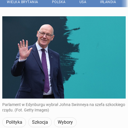
WIELKA BRYTANIA
POLSKA
USA
IRLANDIA
Parlament w Edynburgu wybrał Johna Swinneya na szefa szkockiego
rządu. (Fot. Getty Images)
Polityka
Szkocja
Wybory