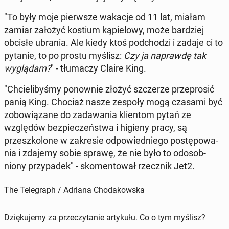
"To były moje pier­wsze wakacje od 11 lat, miałam
zamiar założyć kostium kąpielowy, może bardziej
obcisłe ubrania. Ale kiedy ktoś pod­chodzi i zadaje ci to
pytanie, to po prostu myślisz:
Czy ja naprawdę tak
wyglą­dam?
" - tłu­maczy Claire King.
"Chcielibyśmy ponown­ie złożyć szcz­erze przeprosić
panią King. Chociaż nasze zespoły mogą czasami być
zobow­iązane do zadawa­nia klien­tom pytań ze
względów bez­pieczeńst­wa i higieny pracy, są
przeszkolone w za­kre­sie odpowied­niego postępowa­
nia i zdajemy sobie sprawę, że nie było to odosob­
niony przy­padek" - sko­men­tował rzecznik Jet2.
The Telegraph / Adriana Chodakowska
Dziękujemy za przeczytanie artykułu. Co o tym myślisz?