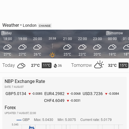
Weather
•
London
CHANGE
Today
Tomorrow
18:00
19:00
20:00
20:38
21:00
22:00
23:00
00:00
01:
27°C
27°C
26°C
25°C
23°C
20°C
19°C
18
Today
Tomorrow
27°C
32°C
11°C
15°C
36
NBP Exchange Rate
DATE: 7 AUGUST
5.0134
4.2982
3.7236
GBP
EUR
USD
-0.0085
-0.0068
-0.0084
4.6049
CHF
-0.0031
Forex
UPDATED:
7 AUGUST, 22:00