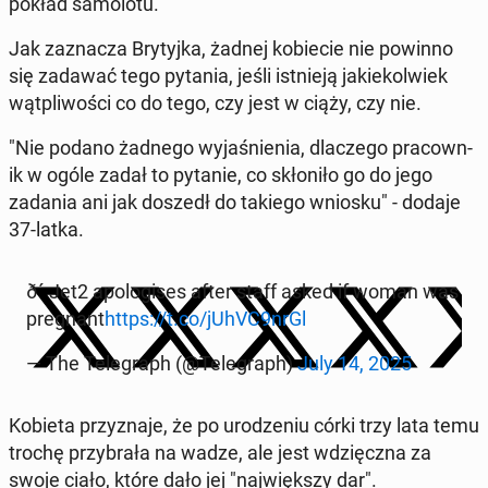
pokład samolo­tu.
Jak za­z­nacza Bry­tyj­ka, żadnej ko­biecie nie powinno
się zadawać tego pytania, jeśli ist­nieją jakiekol­wiek
wąt­pli­woś­ci co do tego, czy jest w ciąży, czy nie.
"Nie podano żadnego wy­jaśnienia, dlaczego pra­cown­
ik w ogóle zadał to pytanie, co skłoniło go do jego
zadania ani jak doszedł do takiego wniosku" - dodaje
37-latka.
ð´ Jet2 apol­o­gis­es after staff asked if woman was
preg­nant
https://t.co/jUhVC9nrGl
— The Tele­graph (@Tele­graph)
July 14, 2025
Kobieta przyz­na­je, że po urodze­niu córki trzy lata temu
trochę przy­brała na wadze, ale jest wdz­ięcz­na za
swoje ciało, które dało jej "na­jwięk­szy dar".