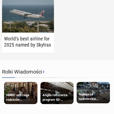
World’s best airline for
2025 named by Skytrax
›
Rolki Wiadomości
Najlepsze
HMRC ostrzega
Anglia rozszerza
nadmorskie
rodziców
program 50-
miasteczko blisko
pobierających Child
procentowych
Londynu
Benefit. Mogą być
zniżek kolejowych
zobowiązani do
na 18-latków