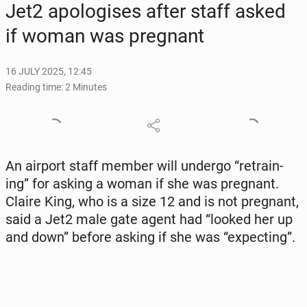
Jet2 apol­o­gis­es after staff asked
if woman was preg­nant
16 JULY 2025, 12:45
Reading time: 2 Minutes
An airport staff member will undergo “re­train­
ing” for asking a woman if she was preg­nant.
Claire King, who is a size 12 and is not preg­nant,
said a Jet2 male gate agent had “looked her up
and down” before asking if she was “ex­pect­ing”.