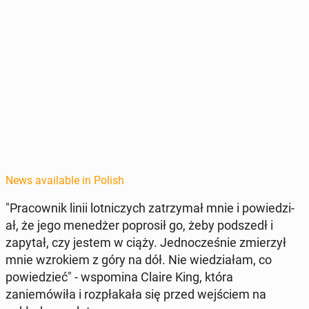
News available in Polish
"Pra­cown­ik linii lot­niczych za­trzy­mał mnie i powiedzi­
ał, że jego menedżer poprosił go, żeby pod­szedł i
zapytał, czy jestem w ciąży. Jed­nocześnie zmierzył
mnie wzrok­iem z góry na dół. Nie wiedzi­ałam, co
powiedzieć" - wspom­i­na Claire King, która
zaniemówiła i rozpłakała się przed we­jś­ciem na