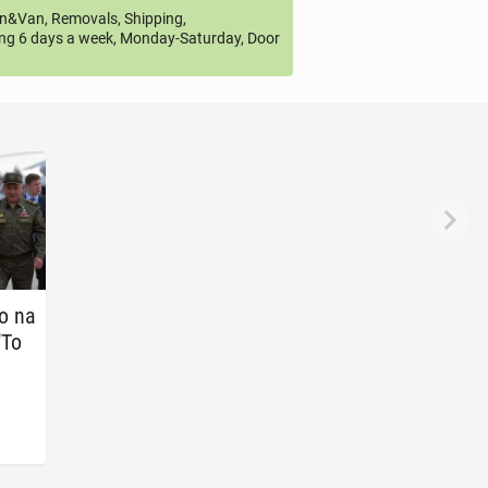
&Van, Removals, Shipping,
ng 6 days a week, Monday-Saturday, Door
o na
"To