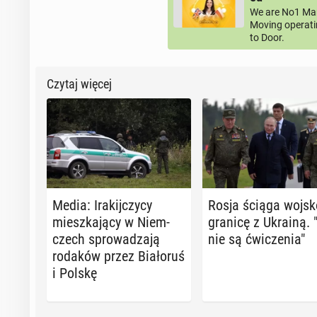
We are No1 Man
Moving operati
to Door.
Czytaj więcej
Media: Ira­kij­czy­cy
Rosja ściąga wojsk
miesz­ka­ją­cy w Niem­
granicę z Ukrainą. 
czech spro­wa­dza­ją
nie są ćwi­cze­nia"
rodaków przez Bia­ło­ruś
i Polskę