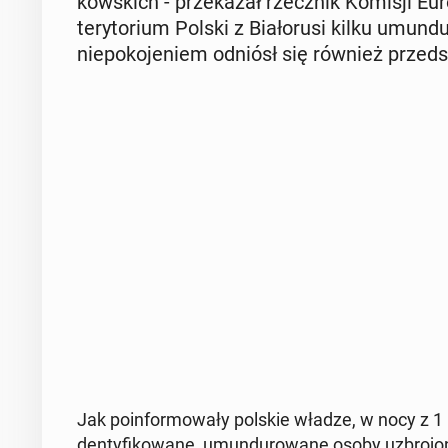
kow­skich - prze­ka­zał rzecz­nik Komisji Eu­
te­ry­to­rium Polski z Bia­ło­ru­si kilku umun­d
nie­po­ko­je­niem odniósł się również przed­s
Jak po­in­for­mo­wa­ły polskie władze, w nocy z 1 na 
den­ty­fi­ko­wa­ne, umun­du­ro­wa­ne osoby uzbro­jo­n