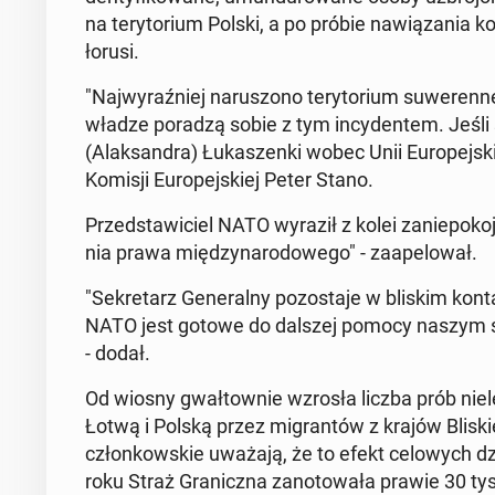
na te­ry­to­rium Polski, a po próbie na­wią­za­nia kon­
ło­ru­si.
"Naj­wy­raź­niej na­ru­szo­no te­ry­to­rium su­we­r
władze poradzą sobie z tym in­cy­den­tem. Jeśli s
(Alak­san­dra) Łu­ka­szen­ki wobec Unii Eu­ro­pej­s
Komisji Eu­ro­pej­skiej Peter Stano.
Przed­sta­wi­ciel NATO wyraził z kolei za­nie­po­ko
nia prawa mię­dzy­na­ro­do­we­go" - za­ape­lo­wał.
"Se­kre­tarz Ge­ne­ral­ny po­zo­sta­je w bliskim ko
NATO jest gotowe do dalszej pomocy naszym so­jus
- dodał.
Od wiosny gwał­tow­nie wzrosła liczba prób nie­le­g
Łotwą i Polską przez mi­gran­tów z krajów Bli­sk
człon­kow­skie uważają, że to efekt ce­lo­wych dzi
roku Straż Gra­nicz­na za­no­to­wa­ła prawie 30 tys.