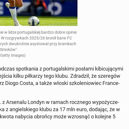
 w lidze por­tu­gal­skiej bardzo dobre opinie
w. W roz­gryw­kach 2025/26 bronił barw FC
ych dwu­krot­nie asy­sto­wał przy bram­kach
"Smoków".
 Getty Images)
 spo­tka­nia z por­tu­gal­ski­mi posłami ki­bi­cu­ją­cy­mi
­ścia kilku pił­ka­rzy tego klubu. Zdra­dził, że sze­re­gów
rz Diogo Costa, a także włoski szko­le­nio­wiec Fran­ce­
 z Ar­se­na­lu Londyn w ramach rocz­ne­go wy­po­ży­cze­
laka z an­giel­skie­go klubu za 17 mln euro, dodając, że w
sów kwota nabycia obrońcy może wzro­snąć o kolejne 5