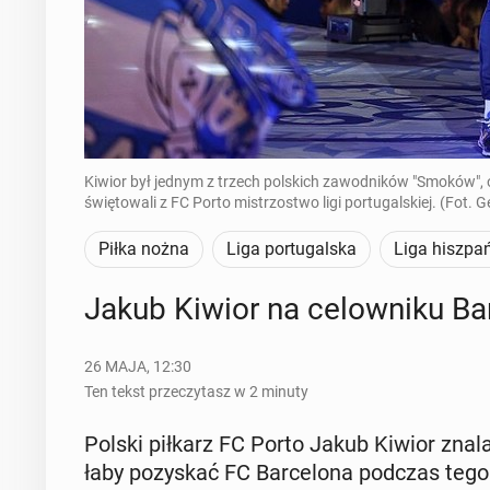
Kiwior był jednym z trzech polskich zawodników "Smoków", 
świętowali z FC Porto mistrzostwo ligi portugalskiej. (Fot. 
Piłka nożna
Liga portugalska
Liga hiszpa
Jakub Kiwior na ce­low­ni­ku Bar­
26 MAJA, 12:30
Ten tekst przeczytasz w 2 minuty
Polski piłkarz FC Porto Jakub Kiwior znalazł
ła­by po­zy­skać FC Bar­ce­lo­na podczas te­go