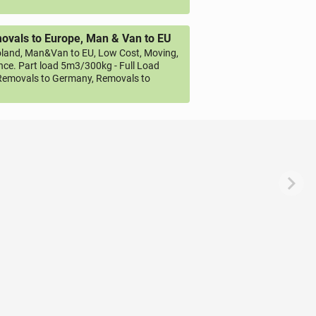
vals to Europe, Man & Van to EU
land, Man&Van to EU, Low Cost, Moving,
ce. Part load 5m3/300kg - Full Load
emovals to Germany, Removals to