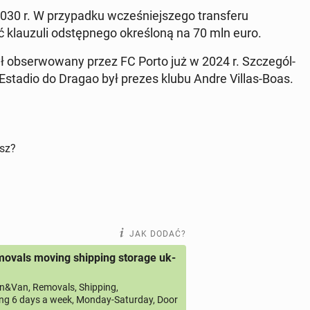
r. W przy­pad­ku wcze­śniej­sze­go trans­fe­ru
klau­zu­li od­stęp­ne­go okre­ślo­ną na 70 mln euro.
 ob­ser­wo­wa­ny przez FC Porto już w 2024 r. Szcze­gól­
na Estadio do Dragao był prezes klubu Andre Villas-Boas.
isz?
JAK DODAĆ?
ovals moving shipping storage uk-
&Van, Removals, Shipping,
ng 6 days a week, Monday-Saturday, Door