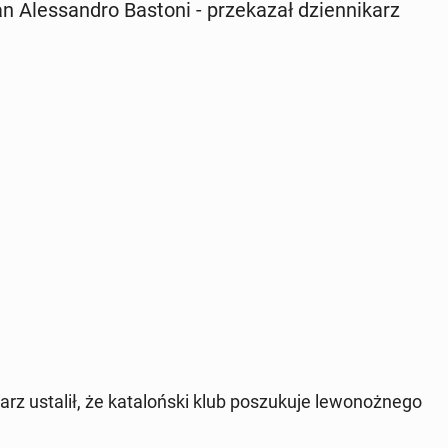
n Ales­san­dro Bastoni - prze­ka­zał dzien­ni­karz
rz ustalił, że ka­ta­loń­ski klub po­szu­ku­je le­wo­noż­ne­go