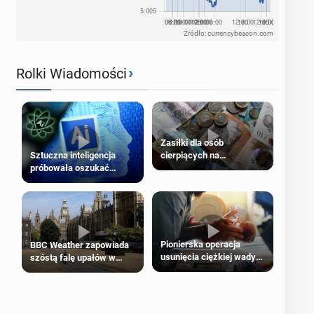
Źródło: currencybeacon.com
›
Rolki Wiadomości
Zasiłki dla osób
cierpiących na
Sztuczna inteligencja
schorzenia psychiczne
próbowała oszukać
człowieka
Pionierska operacja
BBC Weather zapowiada
usunięcia ciężkiej wady
szóstą falę upałów w
wrodzonej płodu w łonie
Londynie
matki