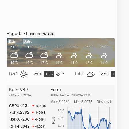
Pogoda
•
London
ZMIANA
Dziś
Jutro
23:00
00:00
01:00
02:00
03:00
04:00
05:00
05:35
19°C
19°C
17°C
16°C
14°C
12°C
11°C
Dziś
Jutro
25°C
27°C
10°C
11°C
36
Kurs NBP
Forex
Z DNIA: 7 SIERPNIA
AKTUALIZACJA:
7 SIERPNIA, 22:00
5.0134
GBP
-0.0085
4.2982
EUR
-0.0068
3.7236
USD
-0.0084
4.6049
CHF
-0.0031