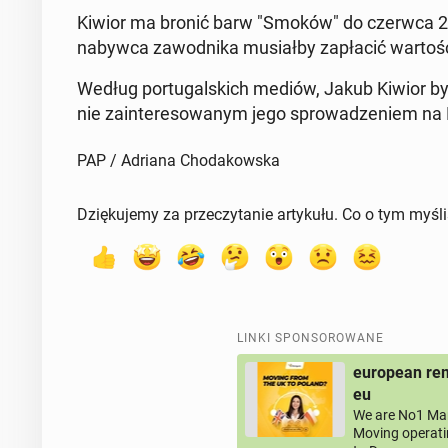
Kiwior ma bronić barw "Smoków" do czerwca 2030 
nabywca za­wod­ni­ka mu­siał­by za­pła­cić wartość 
Według por­tu­gal­skich mediów, Jakub Kiwior był
nie za­in­te­re­so­wa­nym jego spro­wa­dze­niem 
PAP / Adriana Chodakowska
Dziękujemy za przeczytanie artykułu. Co o tym myśl
LINKI SPONSOROWANE
european rem
eu
We are No1 Man
Moving operati