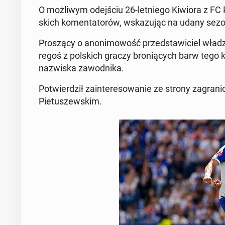
O moż­li­wym odej­ściu 26-let­nie­go Kiwiora z FC P
skich ko­men­ta­to­rów, wska­zu­jąc na udany sez
Pro­szą­cy o ano­ni­mo­wość przed­sta­wi­ciel władz
re­goś z pol­skich graczy bro­nią­cych barw teg
na­zwi­ska za­wod­ni­ka.
Po­twier­dził za­in­te­re­so­wa­nie ze strony za­gr
Pie­tu­szew­skim.