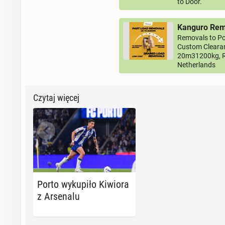
to Door.
Kanguro Remo
Removals to Po
Custom Clearan
20m31200kg, R
Netherlands
Czytaj więcej
Porto wy­ku­pi­ło Kiwiora
z Ar­se­na­lu