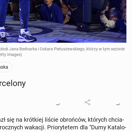
obok Jana Bednarka i Oskara Pietuszewskiego, którzy w tym sezonie
Getty Images)
ńska
ce­lo­ny
 się na krót­kiej liście obroń­ców, których chcia­
­rocz­nych wakacji. Prio­ry­te­tem dla "Dumy Ka­ta­lo­