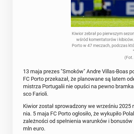
Kiwior zebrał po pierw­szym sezonie
wśród ko­men­ta­to­rów i kibicó
Porto w 47 meczach, podczas któr
(Fot.
13 maja prezes "Smoków" Andre Villas-Boas podczas
FC Porto prze­ka­zał, że pla­no­wa­ne są latem odej
mistrza Por­tu­ga­lii nie opuści na pewno bram­ka
sco Farioli.
Kiwior został spro­wa­dzo­ny we wrze­śniu 2025 r.
nia. 5 maja FC Porto ogło­si­ło, że wy­ku­pi­ło Po
za­leż­no­ści od speł­nie­nia wa­run­ków i bonu
mln euro.