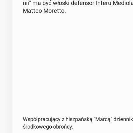
nii" ma być włoski de­fen­sor Interu Me­dio­la
Matteo Moretto.
Współ­pra­cu­ją­cy z hisz­pań­ską "Marcą" dzien­ni­ka
środ­ko­we­go obrońcy.