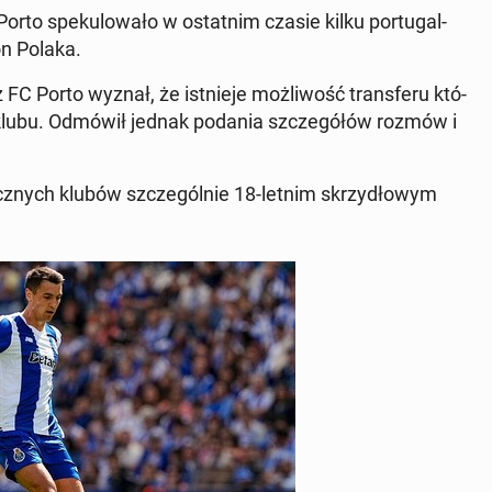
orto spe­ku­lo­wa­ło w ostat­nim czasie kilku por­tu­gal­
on Polaka.
 FC Porto wyznał, że ist­nie­je moż­li­wość trans­fe­ru któ­
o klubu. Odmówił jednak podania szcze­gó­łów rozmów i
a­nicz­nych klubów szcze­gól­nie 18-letnim skrzy­dło­wym