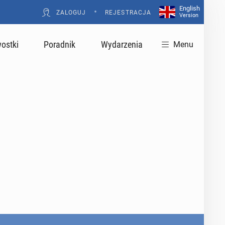
English
•
ZALOGUJ
REJESTRACJA
Version
ostki
Poradnik
Wydarzenia
Menu