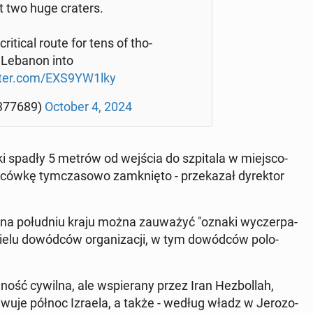
left two huge craters.
i­ti­cal route for tens of tho­
n Lebanon into
tter.com/EXS9YW1lky
23377689)
October 4, 2024
ki spadły 5 metrów od wejścia do szpi­ta­la w miej­sco­
ów­kę tym­cza­so­wo za­mknię­to - prze­ka­zał dy­rek­tor
na po­łu­dniu kraju można za­uwa­żyć "oznaki wy­czer­pa­
ielu do­wód­ców or­ga­ni­za­cji, w tym do­wód­ców po­lo­
dność cywilna, ale wspie­ra­ny przez Iran He­zbol­lah,
wu­je północ Izraela, a także - według władz w Je­ro­zo­