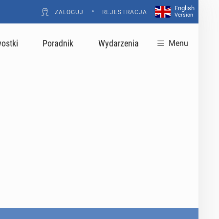
English
•
ZALOGUJ
REJESTRACJA
Version
ostki
Poradnik
Wydarzenia
Menu