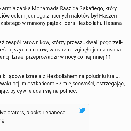
że armia zabiła Mo­ha­ma­da Raszida Sa­ka­fie­go, który
ug mediów celem jednego z nocnych nalotów był Haszem
ę za­bi­te­go w miniony piątek lidera He­zbol­la­hu Hasana
ż zespół ra­tow­ni­ków, którzy prze­szu­ki­wa­li po­go­rze­li­
ze­śniej­szych nalotów; w ostrza­le zginęła jedna osoba -
ncji Izrael prze­pro­wa­dził w nocy co naj­mniej 11
 lądowe Izraela z He­zbol­la­hem na po­łu­dniu kraju.
­ku­acji miesz­kań­com 37 miej­sco­wo­ści, ostrze­ga­jąc,
jąc, by cywile udali się na północ.
sive craters, blocks Le­ba­ne­se
ng