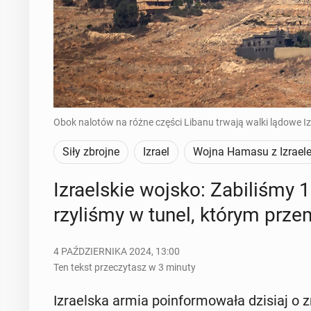
Obok nalotów na różne części Libanu trwają walki lądowe Iz
Siły zbrojne
Izrael
Wojna Hamasu z Izrael
Izra­el­skie wojsko: Za­bi­li­śmy 
rzy­li­śmy w tunel, którym prze­
4 PAŹDZIERNIKA 2024, 13:00
Ten tekst przeczytasz w 3 minuty
Izra­el­ska armia po­in­for­mo­wa­ła dzisiaj o 