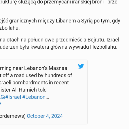
truk­tu­rę służącą do prze­my­ca­ni irań­skiej broni - prze­
ejść gra­nicz­nych między Libanem a Syrią po tym, gdy
bol­la­hu.
a­lo­tach na po­łu­dnio­we przed­mie­ścia Bejrutu. Izra­el­
 uderzeń była kwatera główna wywiadu He­zbol­la­hu.
morning near Lebanon’s Masnaa
t off a road used by hun­dreds of
Israeli bom­bard­ments in recent
i­ster Ali Hamieh told
kGi
#Israel
#Lebanon
…
P
cor­der­news)
October 4, 2024