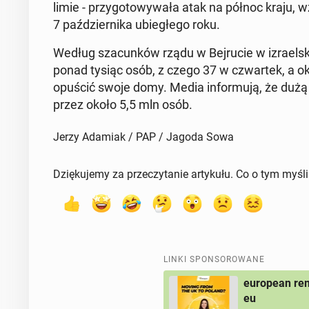
li­mie - przy­go­to­wy­wa­ła atak na północ kraju,
7 paź­dzier­ni­ka ubie­głe­go roku.
Według sza­cun­ków rządu w Bej­ru­cie w izra­el­s
ponad tysiąc osób, z czego 37 w czwar­tek, a o
opuścić swoje domy. Media in­for­mu­ją, że dużą c
przez około 5,5 mln osób.
Jerzy Adamiak / PAP / Jagoda Sowa
Dziękujemy za przeczytanie artykułu. Co o tym myśl
LINKI SPONSOROWANE
european rem
eu