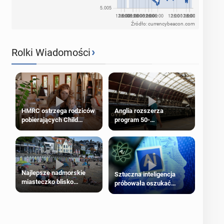
Źródło: currencybeacon.com
›
Rolki Wiadomości
HMRC ostrzega rodziców
Anglia rozszerza
pobierających Child
program 50-
Benefit. Mogą być
procentowych zniżek
zobowiązani do zwrotu
kolejowych na 18-latków
zasiłku
Najlepsze nadmorskie
Sztuczna inteligencja
miasteczko blisko
próbowała oszukać
Londynu
człowieka