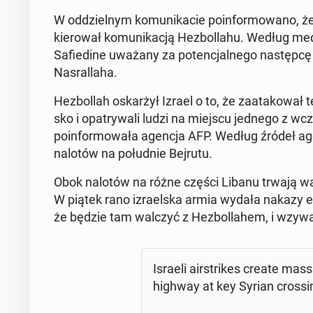
W od­dziel­nym ko­mu­ni­ka­cie po­in­for­mo­wa­no, 
kie­ro­wał ko­mu­ni­ka­cją He­zbol­la­hu. Wedł
Sa­fie­di­ne uważany za po­ten­cjal­ne­go na­stęp­c
Na­sral­la­ha.
He­zbol­lah oskar­żył Izrael o to, że za­ata­ko­wał te
sko i opa­try­wa­li ludzi na miejscu jednego z wc
po­in­for­mo­wa­ła agencja AFP. Według źródeł age
nalotów na po­łu­dnie Bejrutu.
Obok nalotów na różne części Libanu trwają walki
W piątek rano izra­el­ska armia wydała nakazy ewa
że będzie tam walczyć z He­zbol­la­hem, i wzy­wa­
Israeli air­stri­kes create mas
highway at key Syrian cros­si