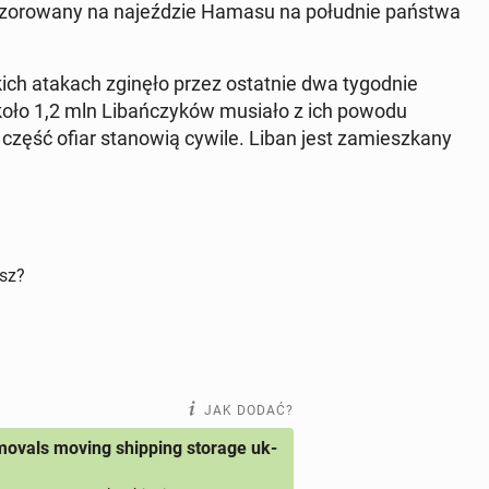
 wzo­ro­wa­ny na na­jeź­dzie Hamasu na po­łu­dnie państwa
kich atakach zginęło przez ostat­nie dwa ty­go­dnie
koło 1,2 mln Li­bań­czy­ków musiało z ich powodu
zęść ofiar sta­no­wią cywile. Liban jest za­miesz­ka­ny
isz?
JAK DODAĆ?
ovals moving shipping storage uk-