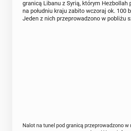
granicą Libanu z Syrią, którym He­zbol­lah
na po­łu­dniu kraju zabito wczoraj ok. 100 bo­
Jeden z nich prze­pro­wa­dzo­no w pobliżu szp
Nalot na tunel pod granicą prze­pro­wa­dzo­no w n