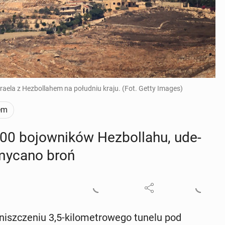
raela z Hezbollahem na południu kraju. (Fot. Getty Images)
em
100 bo­jow­ni­ków He­zbol­la­hu, ude­
my­ca­no broń
znisz­cze­niu 3,5-ki­lo­me­tro­we­go tunelu pod