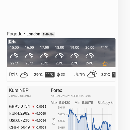
Pogoda
•
London
ZMIANA
Dziś
15:00
16:00
17:00
18:00
19:00
20:00
20:38
21:00
29°C
28°C
28°C
28°C
27°C
24°C
23°C
Dziś
Jutro
29°C
32°C
11°C
15°C
33
Kurs NBP
Forex
Z DNIA: 7 SIERPNIA
AKTUALIZACJA:
7 SIERPNIA, 22:00
5.0134
GBP
-0.0085
4.2982
EUR
-0.0068
3.7236
USD
-0.0084
4.6049
CHF
-0.0031