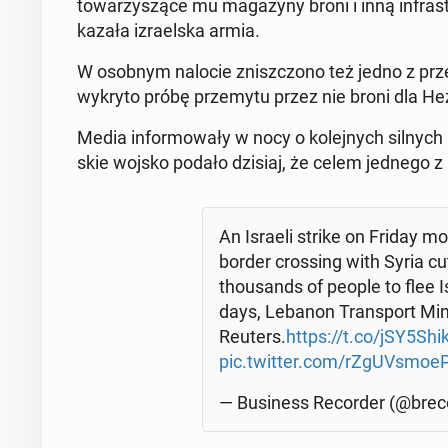
to­wa­rzy­szą­ce mu ma­ga­zy­ny broni i inną in­fra­s
ka­za­ła izra­el­ska armia.
W osobnym nalocie znisz­czo­no też jedno z prz
wykryto próbę prze­my­tu przez nie broni dla He­z
Media in­for­mo­wa­ły w nocy o ko­lej­nych silnych n
skie wojsko podało dzisiaj, że celem jednego z
An Israeli strike on Friday 
border cros­sing with Syria cu
tho­usands of people to flee 
days, Lebanon Trans­port Mi­n
Reuters.
https://t.co/jSY5Shi
pic.twitter.com/rZgU­Vsmo­e
— Bu­si­ness Re­cor­der (@bre­