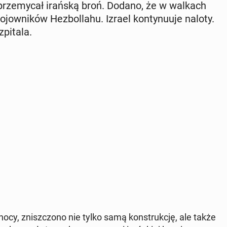
 prze­my­cał irańską broń. Dodano, że w walkach
jow­ni­ków He­zbol­la­hu. Izrael kon­ty­nu­uje naloty.
i­ta­la.
ocy, znisz­czo­no nie tylko samą kon­struk­cję, ale także