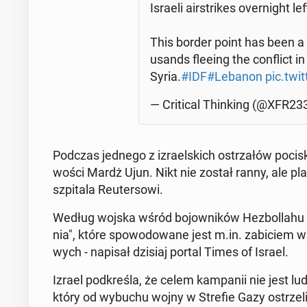
Israeli air­stri­kes over­ni­ght 
This border point has been a cr
usands fleeing the con­flict i
Syria.
#IDF
#Lebanon
pic.twi
— Cri­ti­cal Thin­king (@XFR
Podczas jednego z izra­el­skich ostrza­łów pocis
wo­ści Mardż Ujun. Nikt nie został ranny, ale pla­c
szpi­ta­la Reu­ter­so­wi.
Według wojska wśród bo­jow­ni­ków He­zbol­la­hu 
nia", które spo­wo­do­wa­ne jest m.in. za­bi­ciem w
wych - napisał dzisiaj portal Times of Israel.
Izrael pod­kre­śla, że celem kam­pa­nii nie jest lu
który od wybuchu wojny w Strefie Gazy ostrze­li­