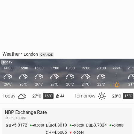
Weather
•
London
CHANGE
Today
14:00
15:00
16:00
17:00
18:00
19:00
20:00
20:34
21:
26°C
26°C
26°C
27°C
26°C
24°C
22°C
21
Today
Tomorrow
27°C
28°C
16°C
15°C
44
NBP Exchange Rate
DATE: 10 AUGUST
5.0172
4.3010
3.7324
GBP
EUR
USD
+0.0038
+0.0028
+0.0088
4.6005
CHF
-0.0044