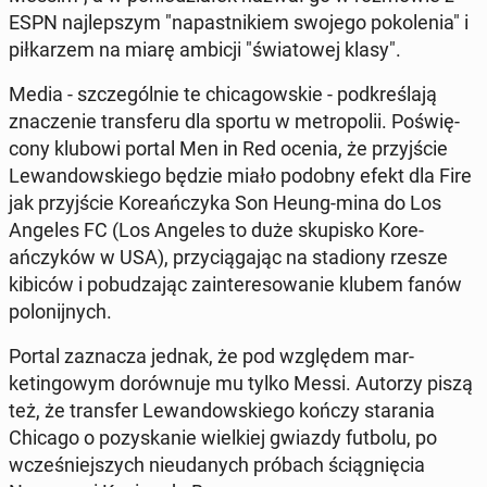
ESPN na­jlep­szym "na­past­nikiem swojego pokole­nia" i
piłkarzem na miarę ambicji "świa­towej klasy".
Media - szczegól­nie te chicagowskie - pod­kreśla­ją
znacze­nie trans­feru dla sportu w metropolii. Poświę­
cony klubowi portal Men in Red ocenia, że przyjś­cie
Lewandowskiego będzie miało podobny efekt dla Fire
jak przyjś­cie Ko­re­ańczy­ka Son Heung-mina do Los
Angeles FC (Los Angeles to duże skupisko Ko­re­
ańczyków w USA), przy­cią­ga­jąc na sta­diony rzesze
kibiców i pobudza­jąc zain­tere­sowanie klubem fanów
poloni­jnych.
Portal za­z­nacza jednak, że pod wzglę­dem mar­
ketingowym dorównu­je mu tylko Messi. Autorzy piszą
też, że trans­fer Lewandowskiego kończy stara­nia
Chicago o pozyskanie wielkiej gwiazdy futbolu, po
wcześniejszych nieu­danych próbach ściąg­nię­cia