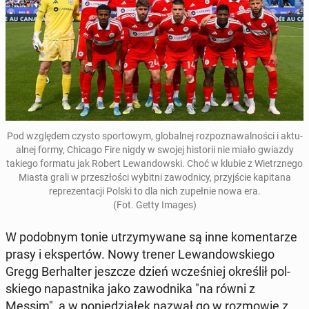
Pod wzglę­dem czysto sportowym, glob­al­nej rozpoz­nawal­noś­ci i ak­tu­
al­nej formy, Chicago Fire nigdy w swojej his­torii nie miało gwiazdy
takiego formatu jak Robert Lewandows­ki
. Choć w klubie z Wi­etrznego
Miasta grali w przeszłoś­ci wybitni za­wod­ni­cy, przyjś­cie kap­i­tana
reprezen­tacji Polski to dla nich zu­pełnie nowa era.
(Fot. Getty Images)
W podob­nym tonie utrzymy­wane są inne ko­men­tarze
prasy i ekspertów. Nowy trener Lewandowskiego
Gregg Berhal­ter jeszcze dzień wcześniej określił pol­
skiego na­past­ni­ka jako za­wod­ni­ka "na równi z
Messim", a w poniedzi­ałek nazwał go w roz­mowie z