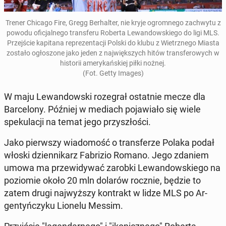
Trener Chicago Fire, Gregg Berhal­ter, nie kryje ogrom­nego zach­wytu z
powodu ofic­jal­nego trans­feru Roberta Lewandowskiego do ligi MLS.
Prze­jś­cie kap­i­tana reprezen­tacji Polski do klubu z Wi­etrznego Miasta
zostało ogłos­zone jako jeden z na­jwięk­szych hitów trans­fer­owych w
his­torii amerykańskiej piłki nożnej.
(Fot. Getty Images)
W maju Lewandows­ki roze­grał os­tat­nie mecze dla
Barcelony. Później w mediach po­jaw­iało się wiele
speku­lacji na temat jego przyszłoś­ci.
Jako pier­wszy wiado­mość o trans­ferze Polaka podał
włoski dzi­en­nikarz Fab­rizio Romano. Jego zdaniem
umowa ma przewidy­wać zarobki Lewandowskiego na
poziomie około 20 mln dolarów rocznie, będzie to
zatem drugi na­jwyższy kon­trakt w lidze MLS po Ar­
gen­tyńczyku Lionelu Messim.