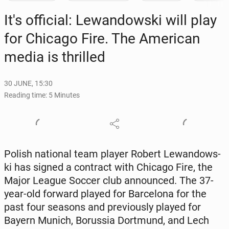
It's of­fi­cial: Lewandows­ki will play
for Chicago Fire. The Amer­i­can
media is thrilled
30 JUNE, 15:30
Reading time: 5 Minutes
Polish na­tion­al team player Robert Lewandows­
ki has signed a con­tract with Chicago Fire, the
Major League Soccer club an­nounced. The 37-
year-old forward played for Barcelona for the
past four seasons and pre­vi­ous­ly played for
Bayern Munich, Borus­sia Dort­mund, and Lech