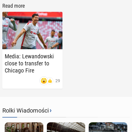
Read more
Media: Lewandows­ki
close to trans­fer to
Chicago Fire
29
›
Rolki Wiadomości