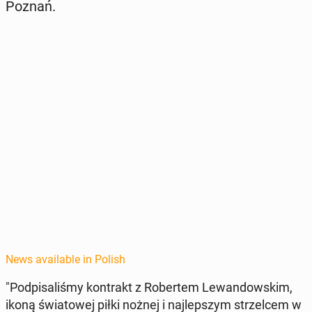
Poznań.
News available in Polish
"Pod­pisal­iśmy kon­trakt z Robertem Lewandowskim,
ikoną świa­towej piłki nożnej i na­jlep­szym strzel­cem w