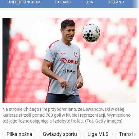
UNITED KINGDOM
POLAND
USA
IRELAND
Na stronie Chicago Fire przypomniano, że Lewandowski w całej
karierze strzelił ponad 700 goli w klubie i reprezentacji. Wymieniono
też jego liczne osiągnięcia i zdobyte trofea. (Fot. Getty Images)
Piłka nożna
Gwiazdy sportu
Liga MLS
Transfer