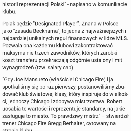
his­torii reprezen­tacji Polski" - napisano w ko­mu­nika­cie
klubu.
Polak będzie "Des­ig­nat­ed Player". Znana w Polsce
jako "zasada Beck­hama", to jedna z na­jważniejszych i
na­jbardziej unikalnych reguł fi­nan­sowych w lidze MLS.
Pozwala ona każdemu klubowi za­kon­trak­tować
maksy­mal­nie trzech za­wod­ników, których zarobki i
koszt trans­feru przekracza­ją odgórnie ustalony limit
wyna­grodzeń (tzw. salary cap).
"Gdy Joe Man­sue­to (właś­ci­ciel Chicago Fire) i ja
spotkaliśmy się po raz pier­wszy, postanow­iliśmy zbu­
dować klub świa­towej klasy, który in­spiru­je do wielkoś­
ci, jed­noczy Chicago i zdobywa mis­tr­zost­wa. Robert
uosabia te wartoś­ci i reprezen­tu­je stan­dardy, na jakie
za­sługu­je to miasto. To prawdzi­wy mistrz" – stwierdz­ił
trener Chicago Fire Gregg Berhal­ter, cy­towany na
stronie klubu.