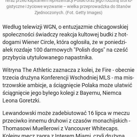
Teraz przed kap­i­tanem reprezen­tacji Polski oraz jego rodziną stoi lo­
gisty­czne i życiowe wyzwanie – wielka przeprowadz­ka do Stanów
Zjed­noc­zonych. (Fot. Getty Images)
Według telewiz­ji WGN, o en­tuz­jazmie chicagowskiej
społecznoś­ci świad­czy reakcja kul­towej budki z hot-
dogami Wiener Circle, która ogłosiła, że w poniedzi­
ałek rozdaje 100 dar­mowych "Polish dogs" na cześć
przy­by­cia uty­tułowanego na­past­ni­ka.
Witryna The Ath­let­ic za­z­nacza z kolei, że Fire - obecnie
trzecia drużyna Kon­fer­encji Wschod­niej MLS - ma mis­
tr­zowskie ambicje, a ściąg­nię­cie Polaka może ułatwić
ściąg­nię­cie jego byłego kolegi z Bayernu, Niemca
Leona Goret­z­ki.
Lewandows­ki może zade­bi­u­tować 16 lipca w meczu
prze­ci­wko innemu druhowi z czasów monachi­js­kich -
Thoma­sowi Muellerowi z Van­cou­ver White­caps.
Kolejny mecz zagra z Interem Miami, czyli drużyną