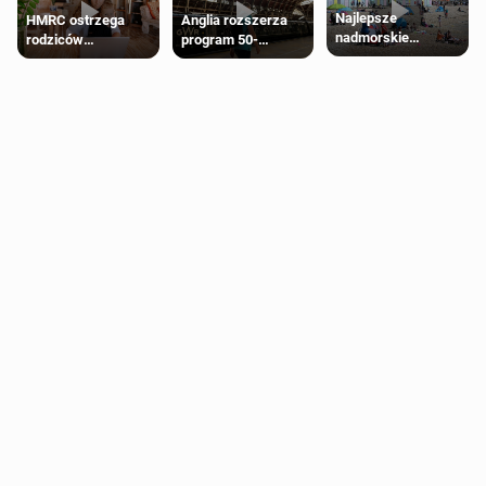
Najlepsze
HMRC ostrzega
Anglia rozszerza
nadmorskie
rodziców
program 50-
miasteczko blisko
pobierających Child
procentowych
Londynu
Benefit. Mogą być
zniżek kolejowych
zobowiązani do
na 18-latków
zwrotu zasiłku