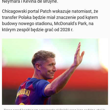
Neymara i Kevina de Bruyne.
Chicagows­ki portal Patch wskazu­je nato­mi­ast, że
trans­fer Polaka będzie miał znacze­nie pod kątem
budowy nowego sta­dionu, Mc­Don­ald’s Park, na
którym zespół będzie grać od 2028 r.