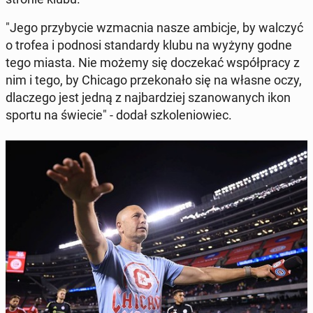
"Jego przy­by­cie wz­mac­nia nasze ambicje, by walczyć
o trofea i podnosi stan­dardy klubu na wyżyny godne
tego miasta. Nie możemy się doczekać współpra­cy z
nim i tego, by Chicago przekon­ało się na własne oczy,
dlaczego jest jedną z na­jbardziej szanowanych ikon
sportu na świecie" - dodał szkole­niowiec.