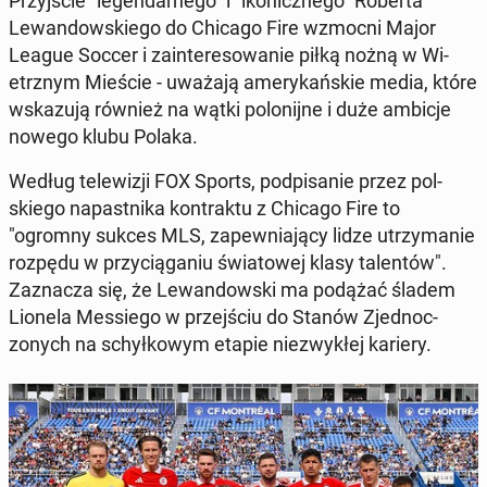
Przyjś­cie "leg­en­darnego" i "ikon­icznego" Roberta
Lewandowskiego do Chicago Fire wzmocni Major
League Soccer i zain­tere­sowanie piłką nożną w Wi­
etrznym Mieście - uważają amerykańskie media, które
wskazu­ją również na wątki poloni­jne i duże ambicje
nowego klubu Polaka.
Według telewiz­ji FOX Sports, pod­pisanie przez pol­
skiego na­past­ni­ka kon­trak­tu z Chicago Fire to
"ogromny sukces MLS, za­pew­ni­a­ją­cy lidze utrzy­manie
rozpędu w przy­cią­ga­niu świa­towej klasy tal­en­tów".
Za­z­nacza się, że Lewandows­ki ma podążać śladem
Lionela Messiego w prze­jś­ciu do Stanów Zjed­noc­
zonych na schyłkowym etapie niezwykłej kariery.