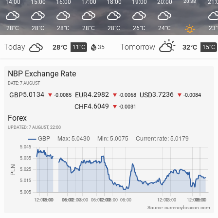
14:00
15:00
16:00
17:00
18:00
19:00
20:00
20:38
21:
28°C
28°C
28°C
28°C
28°C
26°C
24°C
23
Today
Tomorrow
28°C
32°C
11°C
15°C
35
NBP Exchange Rate
DATE: 7 AUGUST
5.0134
4.2982
3.7236
GBP
EUR
USD
-0.0085
-0.0068
-0.0084
4.6049
CHF
-0.0031
Forex
UPDATED:
7 AUGUST, 22:00
Source: currencybeacon.com