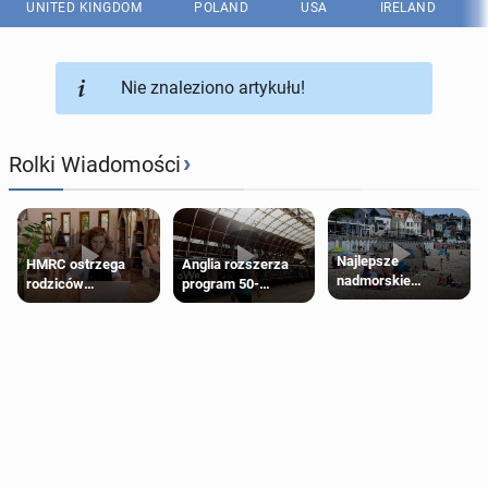
UNITED KINGDOM
POLAND
USA
IRELAND
Nie znaleziono artykułu!
›
Rolki Wiadomości
Najlepsze
HMRC ostrzega
Anglia rozszerza
nadmorskie
rodziców
program 50-
miasteczko blisko
pobierających Child
procentowych
Londynu
Benefit. Mogą być
zniżek kolejowych
zobowiązani do
na 18-latków
zwrotu zasiłku