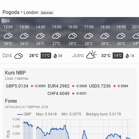
Pogoda
•
London
ZMIANA
Dziś
12:00
13:00
14:00
15:00
16:00
17:00
18:00
19:00
20:
26°C
26°C
26°C
27°C
28°C
28°C
28°C
26°C
24
Dziś
Jutro
28°C
32°C
11°C
14°C
38
18
Kurs NBP
Z DNIA: 7 SIERPNIA
5.0134
4.2982
3.7236
GBP
EUR
USD
-0.0085
-0.0068
-0.0084
4.6049
CHF
-0.0031
Forex
AKTUALIZACJA:
7 SIERPNIA, 22:00