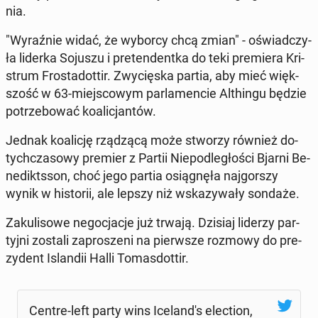
nia.
"Wy­raź­nie widać, że wyborcy chcą zmian" - oświad­czy­
ła liderka Sojuszu i pre­ten­dent­ka do teki pre­mie­ra Kri­
strum Fro­sta­dot­tir. Zwy­cię­ska partia, aby mieć więk­
szość w 63-miej­sco­wym par­la­men­cie Al­thin­gu będzie
po­trze­bo­wać ko­ali­cjan­tów.
Jednak ko­ali­cję rzą­dzą­cą może stworzy również do­
tych­cza­so­wy premier z Partii Nie­pod­le­gło­ści Bjarni Be­
ne­dikts­son, choć jego partia osią­gnę­ła naj­gor­szy
wynik w hi­sto­rii, ale lepszy niż wska­zy­wa­ły sondaże.
Za­ku­li­so­we ne­go­cja­cje już trwają. Dzisiaj liderzy par­
tyj­ni zostali za­pro­sze­ni na pierw­sze rozmowy do pre­
zy­dent Is­lan­dii Halli To­mas­dot­tir.
Centre-left party wins Ice­lan­d's elec­tion,