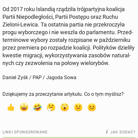
Od 2017 roku Is­lan­dią rzą­dzi­ła trój­par­tyj­na ko­ali­cja
Partii Nie­pod­le­gło­ści, Partii Postępu oraz Ruchu
Zieloni-Lewica. Ta ostat­nia partia nie prze­kro­czy­ła
progu wy­bor­cze­go i nie weszła do par­la­men­tu. Przed­
ter­mi­no­we wybory zostały roz­pi­sa­ne w paź­dzier­ni­ku
przez pre­mie­ra po roz­pa­dzie ko­ali­cji. Po­li­ty­ków dzie­li­ły
kwestie mi­gra­cji, wy­ko­rzy­sty­wa­nia zasobów na­tu­ral­
nych czy ze­zwo­le­nia na połowy wie­lo­ry­bów.
Daniel Zyśk / PAP / Jagoda Sowa
Dziękujemy za przeczytanie artykułu. Co o tym myślisz?
LINKI SPONSOROWANE
JAK DODAĆ?