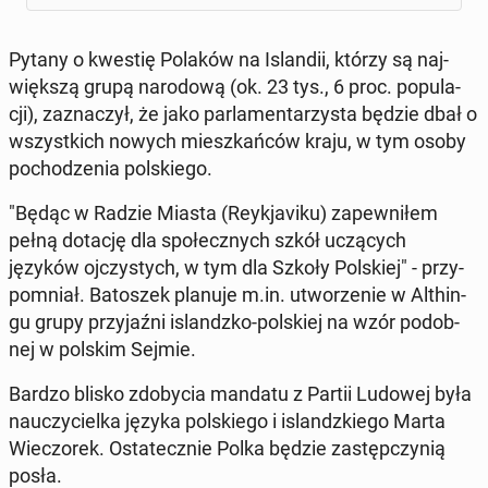
Pytany o kwestię Polaków na Is­lan­dii, którzy są naj­
więk­szą grupą na­ro­do­wą (ok. 23 tys., 6 proc. po­pu­la­
cji), za­zna­czył, że jako par­la­men­ta­rzy­sta będzie dbał o
wszyst­kich nowych miesz­kań­ców kraju, w tym osoby
po­cho­dze­nia pol­skie­go.
"Będąc w Radzie Miasta (Rey­kja­vi­ku) za­pew­ni­łem
pełną dotację dla spo­łecz­nych szkół uczą­cych
języków oj­czy­stych, w tym dla Szkoły Pol­skiej" - przy­
po­mniał. Ba­to­szek planuje m.in. utwo­rze­nie w Al­thin­
gu grupy przy­jaź­ni is­landz­ko-pol­skiej na wzór po­dob­
nej w polskim Sejmie.
Bardzo blisko zdo­by­cia mandatu z Partii Ludowej była
na­uczy­ciel­ka języka pol­skie­go i is­landz­kie­go Marta
Wie­czo­rek. Osta­tecz­nie Polka będzie za­stęp­czy­nią
posła.