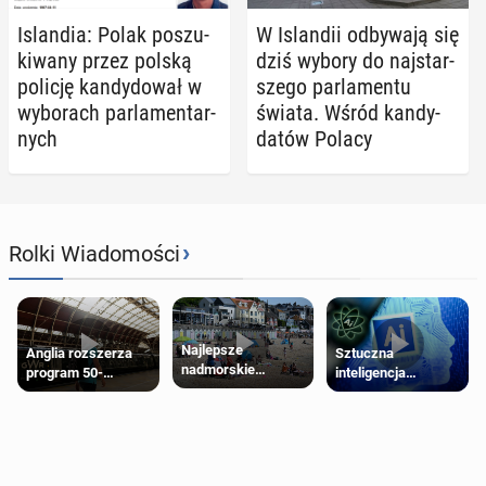
Is­lan­dia: Polak po­szu­
W Is­lan­dii od­by­wa­ją się
ki­wa­ny przez polską
dziś wybory do naj­star­
policję kan­dy­do­wał w
sze­go par­la­men­tu
wy­bo­rach par­la­men­tar­
świata. Wśród kan­dy­
nych
da­tów Polacy
›
Rolki Wiadomości
Najlepsze
Anglia rozszerza
Sztuczna
nadmorskie
program 50-
inteligencja
miasteczko blisko
procentowych
próbowała oszukać
Londynu
zniżek kolejowych
człowieka
na 18-latków