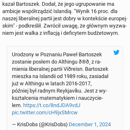
ka­zał Bar­to­szek. Dodał, że jego ugru­po­wa­nie ma
ambicje współ­rzą­dzić Is­lan­dią. "Wynik 16 proc. dla
naszej li­be­ral­nej partii jest dobry w kon­tek­ście eu­ro­pej­
skim" - pod­kre­ślił. Zwrócił uwagę, że głównym wy­zwa­
niem jest walka z in­fla­cją i de­fi­cy­tem bu­dże­to­wym.
Uro­dzo­ny w Po­zna­niu Paweł Bar­to­szek
zo­sta­nie posłem do Al­thin­gu ð®ð¸ z ra­
mie­nia li­be­ral­nej partii Vi­ðre­isn. Bar­to­szek
mieszka na Is­lan­dii od 1989 roku, za­sia­dał
już w Al­thin­gu w latach 2016-2017,
później był radnym Rey­kja­víku. Jest z wy­
kształ­ce­nia ma­te­ma­ty­kiem i na­uczy­cie­
lem.
https://t.co/8ndJDA9vdJ
pic.twitter.com/cH9jxSMrcw
— Kris­Dobs (@Kris­Dobs)
De­cem­ber 1, 2024