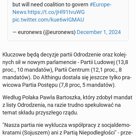
but will need co­ali­tion to govern
#Eu­ro­pe­
News
https://t.co/jHl91tvuWG
pic.twitter.com/kue6wIGMAU
— eu­ro­news (@eu­ro­news)
De­cem­ber 1, 2024
Klu­czo­we będą decyzje partii Od­ro­dze­nie oraz ko­lej­
nych sił w nowym par­la­men­cie - Partii Ludowej (13,8
proc., 10 man­da­tów), Partii Centrum (12,1 proc., 8
man­da­tów). Do Al­thin­gu dostała się jeszcze tylko pra­
wi­co­wa Partia Postępu (7,8 proc, 5 man­da­tów).
Według Polaka Pawła Bar­tosz­ka, który zdobył mandat
z listy Od­ro­dze­nia, na razie trudno spe­ku­lo­wać na
temat składu przy­szłe­go rządu.
"Nasza partia nie wy­klu­cza współ­pra­cy z so­cjal­de­mo­
kra­ta­mi (So­ju­szem) ani z Partią Nie­pod­le­gło­ści" - prze­