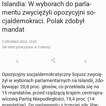
Is­lan­dia: W wy­bo­rach do par­la­
men­tu zwy­cię­ży­li opo­zy­cyj­ni so­
cjal­de­mo­kra­ci. Polak zdobył
mandat
2 GRUDNIA 2024, 10:00
Ten tekst przeczytasz w 3 minuty
Opo­zy­cyj­ny so­cjal­de­mo­kra­tycz­ny Sojusz zwy­cię­
żył w wy­bo­rach par­la­men­tar­nych na Is­lan­dii, zdo­
by­wa­jąc 20,8 proc. głosów, co prze­kła­da się na
15 man­da­tów, przed rzą­dzą­cą krajem cen­tro­pra­
wi­co­wą Partią Nie­pod­le­gło­ści, 19,4 proc. (14
man­da­tów). Do par­la­men­tu z trze­ciej siły, li­be­