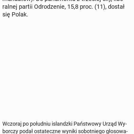
ral­nej partii Od­ro­dze­nie, 15,8 proc. (11), dostał
się Polak.
Wczoraj po po­łu­dniu is­landz­ki Pań­stwo­wy Urząd Wy­
bor­czy podał osta­tecz­ne wyniki so­bot­nie­go gło­so­wa­