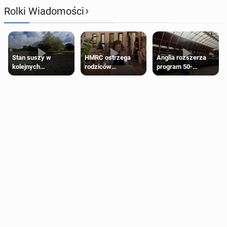
›
Rolki Wiadomości
Stan suszy w
HMRC ostrzega
Anglia rozszerza
kolejnych
rodziców
program 50-
regionach Anglii.
pobierających Child
procentowych
Miliony osób już są
Benefit. Mogą być
zniżek kolejowych
objęte
zobowiązani do
na 18-latków
ograniczeniami
zwrotu zasiłku