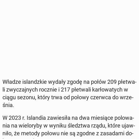
Władze is­landz­kie wydały zgodę na połów 209 płe­twa­
li zwy­czaj­nych rocznie i 217 płe­twa­li kar­ło­wa­tych w
ciągu sezonu, który trwa od połowy czerwca do wrze­
śnia.
W 2023 r. Is­lan­dia za­wie­si­ła na dwa mie­sią­ce po­lo­wa­
nia na wie­lo­ry­by w wyniku śledz­twa rządu, które ujaw­
ni­ło, że metody połowu nie są zgodne z za­sa­da­mi do­