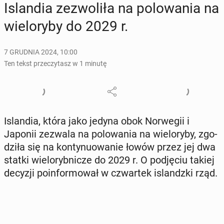
Is­lan­dia ze­zwo­li­ła na po­lo­wa­nia na
wie­lo­ry­by do 2029 r.
7 GRUDNIA 2024, 10:00
Ten tekst przeczytasz w 1 minutę
Is­lan­dia, która jako jedyna obok Nor­we­gii i
Japonii zezwala na po­lo­wa­nia na wie­lo­ry­by, zgo­
dzi­ła się na kon­ty­nu­owa­nie łowów przez jej dwa
statki wie­lo­ryb­ni­cze do 2029 r. O pod­ję­ciu takiej
decyzji po­in­for­mo­wał w czwar­tek is­landz­ki rząd.