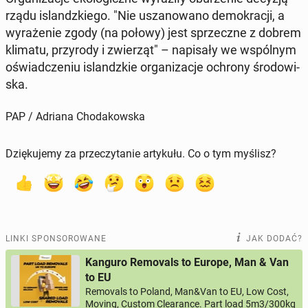
rządu is­landz­kie­go. "Nie usza­no­wa­no de­mo­kra­cji, a
wy­ra­że­nie zgody (na połowy) jest sprzecz­ne z dobrem
klimatu, przy­ro­dy i zwie­rząt" – na­pi­sa­ły we wspól­nym
oświad­cze­niu is­landz­kie or­ga­ni­za­cje ochrony śro­do­wi­
ska.
PAP / Adriana Chodakowska
Dziękujemy za przeczytanie artykułu. Co o tym myślisz?
LINKI SPONSOROWANE
JAK DODAĆ?
Kanguro Removals to Europe, Man & Van
to EU
Removals to Poland, Man&Van to EU, Low Cost,
Moving, Custom Clearance. Part load 5m3/300kg