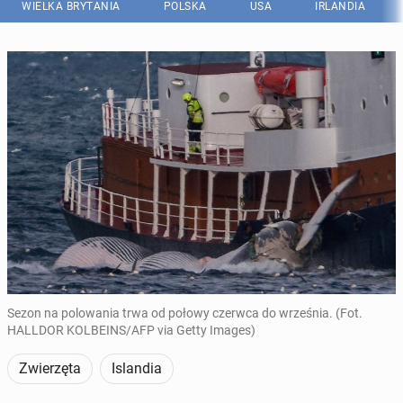
WIELKA BRYTANIA
POLSKA
USA
IRLANDIA
Sezon na polowania trwa od połowy czerwca do września. (Fot.
HALLDOR KOLBEINS/AFP via Getty Images)
Zwierzęta
Islandia