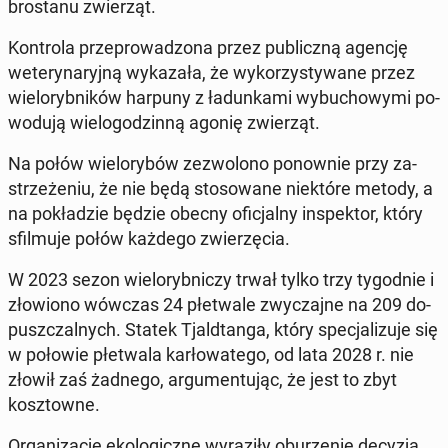
bro­sta­nu zwie­rząt.
Kon­tro­la prze­pro­wa­dzo­na przez pu­blicz­ną agencję
we­te­ry­na­ryj­ną wy­ka­za­ła, że wy­ko­rzy­sty­wa­ne przez
wie­lo­ryb­ni­ków harpuny z ła­dun­ka­mi wy­bu­cho­wy­mi po­
wo­du­ją wie­lo­go­dzin­ną agonię zwie­rząt.
Na połów wie­lo­ry­bów ze­zwo­lo­no po­now­nie przy za­
strze­że­niu, że nie będą sto­so­wa­ne nie­któ­re metody, a
na po­kła­dzie będzie obecny ofi­cjal­ny in­spek­tor, który
sfil­mu­je połów każdego zwie­rzę­cia.
W 2023 sezon wie­lo­ryb­ni­czy trwał tylko trzy ty­go­dnie i
zło­wio­no wówczas 24 płe­twa­le zwy­czaj­ne na 209 do­
pusz­czal­nych. Statek Tjald­tan­ga, który spe­cja­li­zu­je się
w połowie płe­twa­la kar­ło­wa­te­go, od lata 2028 r. nie
złowił zaś żadnego, ar­gu­men­tu­jąc, że jest to zbyt
kosz­tow­ne.
Or­ga­ni­za­cje eko­lo­gicz­ne wy­ra­zi­ły obu­rze­nie decyzją