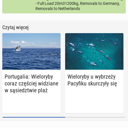
- Full Load 20m31200kg, Removals to Germany,
Removals to Netherlands
Czytaj więcej
Por­tu­ga­lia: Wie­lo­ry­by
Wie­lo­ry­by u wy­brze­ży
coraz czę­ściej wi­dzia­ne
Pa­cy­fi­ku skur­czy­ły się
w są­siedz­twie plaż