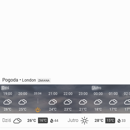
Pogoda
•
London
ZMIANA
Dziś
Jutro
19:00
20:00
20:34
21:00
22:00
23:00
00:00
01:00
02:
26°C
25°C
24°C
23°C
21°C
18°C
17°C
17
Dziś
Jutro
26°C
28°C
16°C
15°C
44
33