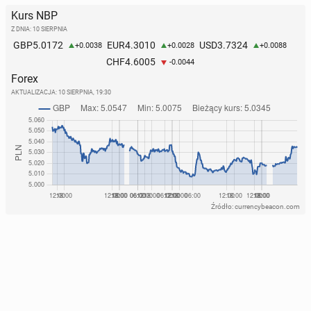
Kurs NBP
Z DNIA: 10 SIERPNIA
5.0172
4.3010
3.7324
GBP
EUR
USD
+0.0038
+0.0028
+0.0088
4.6005
CHF
-0.0044
Forex
AKTUALIZACJA:
10 SIERPNIA, 19:30
Źródło: currencybeacon.com