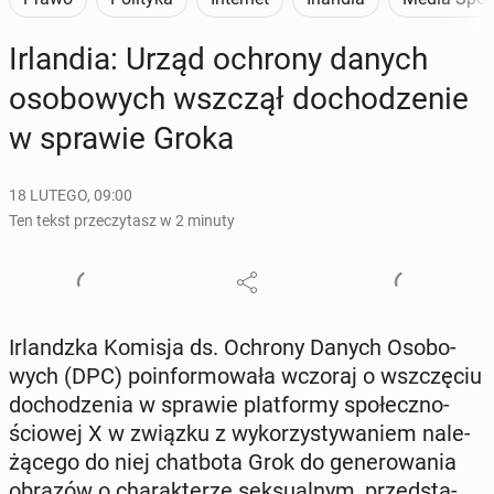
Ir­lan­dia: Urząd ochrony danych
oso­bo­wych wszczął do­cho­dze­nie
w sprawie Groka
18 LUTEGO, 09:00
Ten tekst przeczytasz w 2 minuty
Ir­landz­ka Komisja ds. Ochrony Danych Oso­bo­
wych (DPC) po­in­for­mo­wa­ła wczoraj o wsz­czę­ciu
do­cho­dze­nia w sprawie plat­for­my spo­łecz­no­
ścio­wej X w związku z wy­ko­rzy­sty­wa­niem na­le­
żą­ce­go do niej chat­bo­ta Grok do ge­ne­ro­wa­nia
obrazów o cha­rak­te­rze sek­su­al­nym, przed­sta­