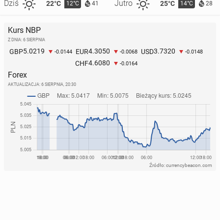
Dziś
Jutro
22°C
25°C
12°C
14°C
41
28
Kurs NBP
Z DNIA: 6 SIERPNIA
5.0219
4.3050
3.7320
GBP
EUR
USD
-0.0144
-0.0068
-0.0148
4.6080
CHF
-0.0164
Forex
AKTUALIZACJA:
6 SIERPNIA, 20:30
Źródło: currencybeacon.com