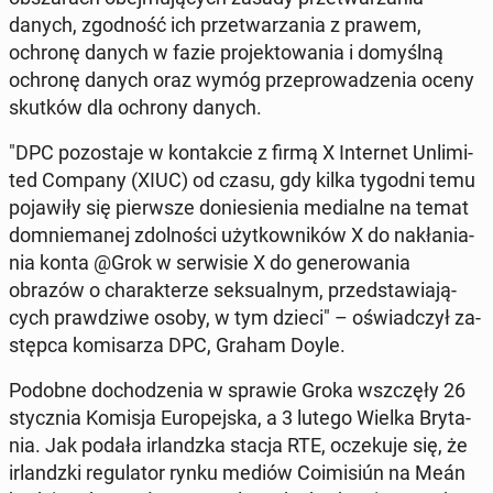
danych, zgod­ność ich prze­twa­rza­nia z prawem,
ochronę danych w fazie pro­jek­to­wa­nia i do­myśl­ną
ochronę danych oraz wymóg prze­pro­wa­dze­nia oceny
skutków dla ochrony danych.
"DPC po­zo­sta­je w kon­tak­cie z firmą X In­ter­net Unli­mi­
ted Company (XIUC) od czasu, gdy kilka tygodni temu
po­ja­wi­ły się pierw­sze do­nie­sie­nia me­dial­ne na temat
do­mnie­ma­nej zdol­no­ści użyt­kow­ni­ków X do na­kła­nia­
nia konta @Grok w ser­wi­sie X do ge­ne­ro­wa­nia
obrazów o cha­rak­te­rze sek­su­al­nym, przed­sta­wia­ją­
cych praw­dzi­we osoby, w tym dzieci" – oświad­czył za­
stęp­ca ko­mi­sa­rza DPC, Graham Doyle.
Podobne do­cho­dze­nia w sprawie Groka wsz­czę­ły 26
stycz­nia Komisja Eu­ro­pej­ska, a 3 lutego Wielka Bry­ta­
nia. Jak podała ir­landz­ka stacja RTE, ocze­ku­je się, że
ir­landz­ki re­gu­la­tor rynku mediów Co­imi­si­ún na Meán