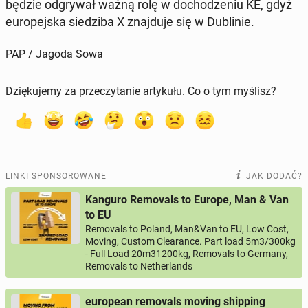
będzie od­gry­wał ważną rolę w do­cho­dze­niu KE, gdyż
eu­ro­pej­ska sie­dzi­ba X znaj­du­je się w Du­bli­nie.
PAP / Jagoda Sowa
Dziękujemy za przeczytanie artykułu. Co o tym myślisz?
LINKI SPONSOROWANE
JAK DODAĆ?
Kanguro Removals to Europe, Man & Van
to EU
Removals to Poland, Man&Van to EU, Low Cost,
Moving, Custom Clearance. Part load 5m3/300kg
- Full Load 20m31200kg, Removals to Germany,
Removals to Netherlands
european removals moving shipping