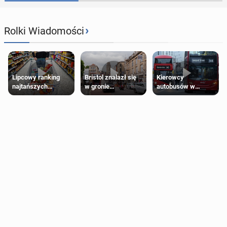
›
Rolki Wiadomości
Lipcowy ranking
Bristol znalazł się
Kierowcy
najtańszych
w gronie
autobusów w
supermarketów
najlepszych
Londynie
kierunków podróży
zapowiadają strajki
na świecie