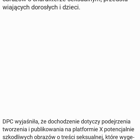
wia­ją­cych do­ro­słych i dzieci.
DPC wy­ja­śni­ła, że do­cho­dze­nie dotyczy po­dej­rze­nia
two­rze­nia i pu­bli­ko­wa­nia na plat­for­mie X po­ten­cjal­nie
szko­dli­wych obrazów o treści sek­su­al­nej, które wy­ge­