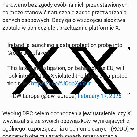
ne­ro­wa­no bez zgody osób na nich przed­sta­wio­nych,
co może sta­no­wić na­ru­sze­nie zasad prze­twa­rza­nia
danych oso­bo­wych. Decyzja o wsz­czę­ciu śledz­twa
została w po­nie­dzia­łek prze­ka­za­na plat­for­mie X.
Ireland is laun­ching a data pro­tec­tion probe into
Grok's de­ep­fa­kes.
This latest in­ve­sti­ga­tion, on behalf of the EU, will
look into whether X vio­la­ted the bloc's data pro­tec­
tion rules.
https://t.co/fJCdbXo5Mr
— DW Europe (@dw_europe)
Fe­bru­ary 17, 2026
Według DPC celem do­cho­dze­nia jest usta­le­nie, czy X
wy­wią­zał się ze swoich obo­wiąz­ków, wy­ni­ka­ją­cych z
ogól­ne­go roz­po­rzą­dze­nia o ochro­nie danych (RODO) w
ob­sza­rach obej­mu­ją­cych zasady prze­twa­rza­nia