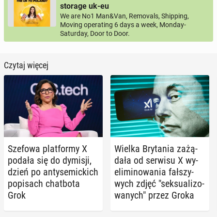
storage uk-eu
We are No1 Man&Van, Removals, Shipping,
Moving operating 6 days a week, Monday-
Saturday, Door to Door.
Czytaj więcej
Szefowa plat­for­my X
Wielka Bry­ta­nia za­żą­
podała się do dymisji,
da­ła od serwisu X wy­
dzień po an­ty­se­mic­kich
eli­mi­no­wa­nia fał­szy­
po­pi­sach chat­bo­ta
wych zdjęć "sek­su­ali­zo­
Grok
wa­nych" przez Groka