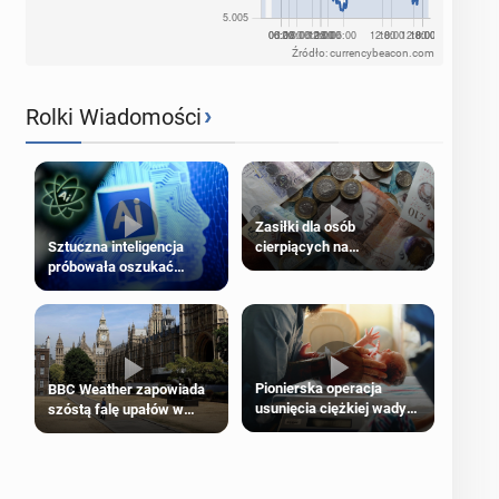
Źródło: currencybeacon.com
›
Rolki Wiadomości
Zasiłki dla osób
cierpiących na
Sztuczna inteligencja
schorzenia psychiczne
próbowała oszukać
człowieka
Pionierska operacja
BBC Weather zapowiada
usunięcia ciężkiej wady
szóstą falę upałów w
wrodzonej płodu w łonie
Londynie
matki