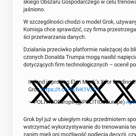
skie­go Obszaru Go­spo­dar­cze­go w celu tre­no­wa­n
ja­śnio­no.
W szcze­gól­no­ści chodzi o model Grok, używany w
Komisja chce spraw­dzić, czy firma prze­strze­g
ści prze­twa­rza­nia danych.
Dzia­ła­nia prze­ciw­ko plat­for­mie na­le­żą­cej do 
czo­nych Donalda Trumpa mogą nasilić na­pię­cia p
do­ty­czą­cych firm tech­no­lo­gicz­nych – ocenił porta
Ireland is probing Elon Musk’s X for feeding Eu
Grok.
https://t.co/8EfvK1V3O7
— PO­LI­TI­CO­Eu­ro­pe (@PO­LI­TI­CO­Eu­ro­pe)
Apri
Grok był już w ubie­głym roku przed­mio­tem sporu 
wstrzy­mać wy­ko­rzy­sty­wa­nie do tre­no­wa­nia 
zanim mieli oni moż­li­wość pod­ję­cia decyzji, czy