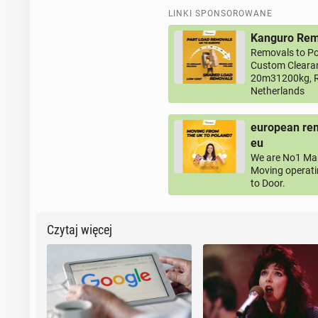
LINKI SPONSOROWANE
Kanguro Remo
Removals to Po
Custom Clearan
20m31200kg, R
Netherlands
european rem
eu
We are No1 Man
Moving operati
to Door.
Czytaj więcej