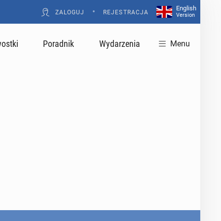
English
•
ZALOGUJ
REJESTRACJA
Version
ostki
Poradnik
Wydarzenia
Menu