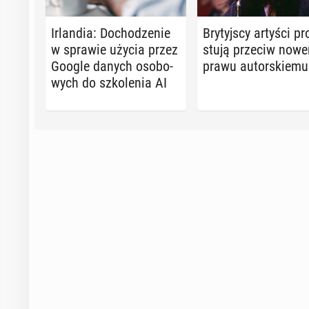
Ir­lan­dia: Do­cho­dze­nie
Bry­tyj­scy artyści pro
w sprawie użycia przez
stu­ją przeciw now
Google danych oso­bo­
prawu au­tor­skie­mu
wych do szko­le­nia AI