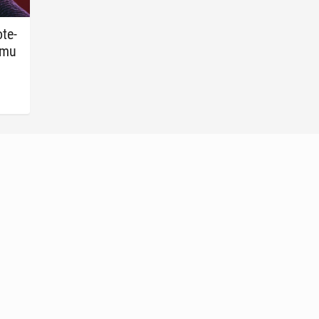
­te­
emu