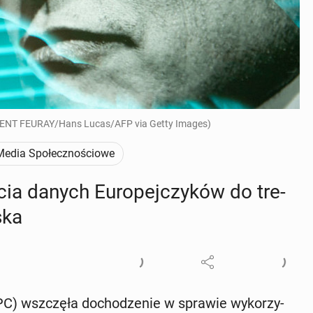
NCENT FEURAY/Hans Lucas/AFP via Getty Images)
Media Społecznościowe
ycia danych Eu­ro­pej­czy­ków do tre­
ska
) wsz­czę­ła do­cho­dze­nie w sprawie wy­ko­rzy­