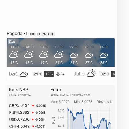
Pogoda
•
London
ZMIANA
Dziś
08:00
09:00
10:00
11:00
12:00
13:00
14:00
15:00
18°C
18°C
19°C
21°C
24°C
27°C
28°C
29°C
Dziś
Jutro
29°C
32°C
12°C
14°C
24
Kurs NBP
Forex
Z DNIA: 7 SIERPNIA
AKTUALIZACJA:
7 SIERPNIA, 22:00
5.0134
GBP
-0.0085
4.2982
EUR
-0.0068
3.7236
USD
-0.0084
4.6049
CHF
-0.0031