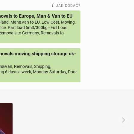
JAK DODAĆ?
vals to Europe, Man & Van to EU
land, Man&Van to EU, Low Cost, Moving,
ce. Part load 5m3/300kg - Full Load
emovals to Germany, Removals to
ovals moving shipping storage uk-
&Van, Removals, Shipping,
ng 6 days a week, Monday-Saturday, Door