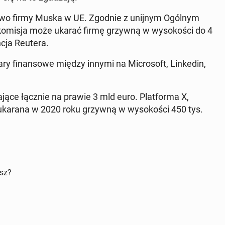
ciel­stwo firmy Muska w UE. Zgodnie z unijnym Ogólnym
komisja może ukarać firmę grzywną w wy­so­ko­ści do 4
encja Reutera.
ry fi­nan­so­we między innymi na Mi­cro­soft, Lin­ke­din,
a­ją­ce łącznie na prawie 3 mld euro. Plat­for­ma X,
karana w 2020 roku grzywną w wy­so­ko­ści 450 tys.
isz?