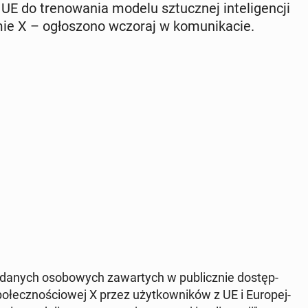
UE do tre­no­wa­nia modelu sztucz­nej in­te­li­gen­cji
mie X – ogło­szo­no wczoraj w ko­mu­ni­ka­cie.
a danych oso­bo­wych za­war­tych w pu­blicz­nie do­stęp­
­łecz­no­ścio­wej X przez użyt­kow­ni­ków z UE i Eu­ro­pej­