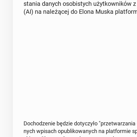
sta­nia danych oso­bi­stych użyt­kow­ni­ków z 
(AI) na na­le­żą­cej do Elona Muska plat­for­
Do­cho­dze­nie będzie do­ty­czy­ło "prze­twa­rza­ni
nych wpisach opu­bli­ko­wa­nych na plat­for­mie spo