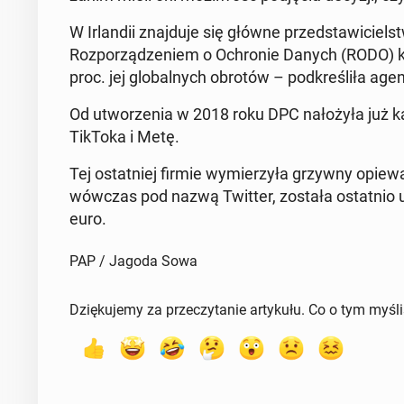
W Ir­lan­dii znaj­du­je się główne przed­sta­wi­
Roz­po­rzą­dze­niem o Ochro­nie Danych (RODO) 
proc. jej glo­bal­nych obrotów – pod­kre­śli­ła ag
Od utwo­rze­nia w 2018 roku DPC na­ło­ży­ła już ka
TikToka i Metę.
Tej ostat­niej firmie wy­mie­rzy­ła grzywny opie­w
wówczas pod nazwą Twitter, została ostat­nio u
euro.
PAP / Jagoda Sowa
Dziękujemy za przeczytanie artykułu. Co o tym myśl