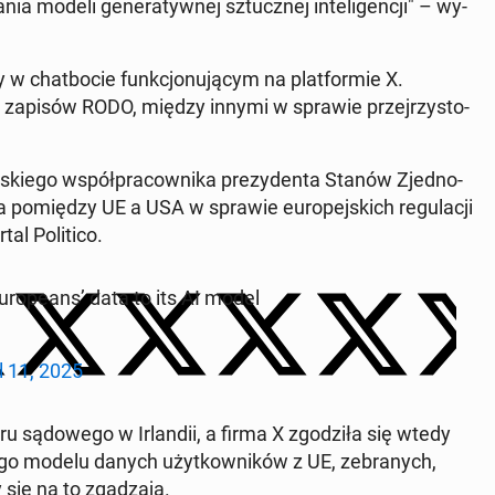
ia modeli ge­ne­ra­tyw­nej sztucz­nej in­te­li­gen­cji" – wy­
 chat­bo­cie funk­cjo­nu­ją­cym na plat­for­mie X.
a zapisów RODO, między innymi w sprawie przej­rzy­sto­
bli­skie­go współ­pra­cow­ni­ka pre­zy­den­ta Stanów Zjed­no­
o­mię­dzy UE a USA w sprawie eu­ro­pej­skich re­gu­la­cji
l Po­li­ti­co.
­ro­pe­ans’ data to its AI model
l 11, 2025
są­do­we­go w Ir­lan­dii, a firma X zgo­dzi­ła się wtedy
tego modelu danych użyt­kow­ni­ków z UE, ze­bra­nych,
 się na to zga­dza­ją.