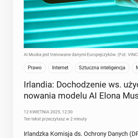
AI Muska jest trenowane danymi Europejczyków. (Fot. VI
Prawo
Internet
Sztuczna inteligencja
Ir­lan­dia: Do­cho­dze­nie ws. uż
no­wa­nia modelu AI Elona Mu
12 KWIETNIA 2025, 12:30
Ten tekst przeczytasz w 2 minuty
Ir­landz­ka Komisja ds. Ochrony Danych (DPC