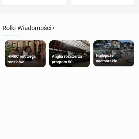
›
Rolki Wiadomości
Najlepsze
HMRC ostrzega
Anglia rozszerza
nadmorskie
rodziców
program 50-
miasteczko blisko
pobierających Child
procentowych
Londynu
Benefit. Mogą być
zniżek kolejowych
zobowiązani do
na 18-latków
zwrotu zasiłku