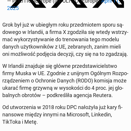
— PO­LI­TI­CO­Eu­ro­pe (@PO­LI­TI­CO­Eu­ro­pe)
April 11,
2025
Grok był już w ubie­głym roku przed­mio­tem sporu są­
do­we­go w Ir­lan­dii, a firma X zgo­dzi­ła się wtedy wstrzy­
mać wy­ko­rzy­sty­wa­nie do tre­no­wa­nia tego modelu
danych użyt­kow­ni­ków z UE, ze­bra­nych, zanim mieli
oni moż­li­wość pod­ję­cia decyzji, czy się na to zga­dza­ją.
W Ir­lan­dii znaj­du­je się główne przed­sta­wi­ciel­stwo
firmy Muska w UE. Zgodnie z unijnym Ogólnym Roz­po­
rzą­dze­niem o Ochro­nie Danych (RODO) komisja może
ukarać firmę grzywną w wy­so­ko­ści do 4 proc. jej glo­
bal­nych obrotów – pod­kre­śli­ła agencja Reutera.
Od utwo­rze­nia w 2018 roku DPC na­ło­ży­ła już kary fi­
nan­so­we między innymi na Mi­cro­soft, Lin­ke­din,
TikToka i Metę.