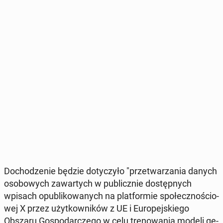
Do­cho­dze­nie będzie do­ty­czy­ło "prze­twa­rza­nia danych
oso­bo­wych za­war­tych w pu­blicz­nie do­stęp­nych
wpisach opu­bli­ko­wa­nych na plat­for­mie spo­łecz­no­ścio­
wej X przez użyt­kow­ni­ków z UE i Eu­ro­pej­skie­go
Obszaru Go­spo­dar­cze­go w celu tre­no­wa­nia modeli ge­