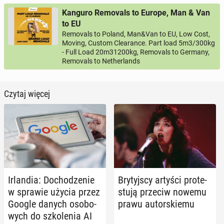
Kanguro Removals to Europe, Man & Van
to EU
Removals to Poland, Man&Van to EU, Low Cost,
Moving, Custom Clearance. Part load 5m3/300kg
- Full Load 20m31200kg, Removals to Germany,
Removals to Netherlands
Czytaj więcej
Ir­lan­dia: Do­cho­dze­nie
Bry­tyj­scy artyści pro­te­
w sprawie użycia przez
stu­ją przeciw nowemu
Google danych oso­bo­
prawu au­tor­skie­mu
wych do szko­le­nia AI