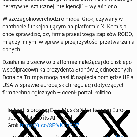
ne­ra­tyw­nej sztucz­nej in­te­li­gen­cji" – wy­ja­śnio­no.
W szcze­gól­no­ści chodzi o model Grok, używany w
chat­bo­cie funk­cjo­nu­ją­cym na plat­for­mie X. Komisja
chce spraw­dzić, czy firma prze­strze­ga zapisów RODO,
między innymi w sprawie przej­rzy­sto­ści prze­twa­rza­nia
danych.
Dzia­ła­nia prze­ciw­ko plat­for­mie na­le­żą­cej do bli­skie­go
współ­pra­cow­ni­ka pre­zy­den­ta Stanów Zjed­no­czo­nych
Donalda Trumpa mogą nasilić na­pię­cia po­mię­dzy UE a
USA w sprawie eu­ro­pej­skich re­gu­la­cji do­ty­czą­cych
firm tech­no­lo­gicz­nych – ocenił portal Po­li­ti­co.
Ireland is probing Elon Musk’s X for feeding Eu­ro­
pe­ans’ data to its AI model
Grok.
https://t.co/8EfvK1V3O7