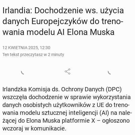
Ir­lan­dia: Do­cho­dze­nie ws. użycia
danych Eu­ro­pej­czy­ków do tre­no­
wa­nia modelu AI Elona Muska
12 KWIETNIA 2025, 12:30
Ten tekst przeczytasz w 2 minuty
Ir­landz­ka Komisja ds. Ochrony Danych (DPC)
wsz­czę­ła do­cho­dze­nie w sprawie wy­ko­rzy­sta­nia
danych oso­bi­stych użyt­kow­ni­ków z UE do tre­no­
wa­nia modelu sztucz­nej in­te­li­gen­cji (AI) na na­le­
żą­cej do Elona Muska plat­for­mie X – ogło­szo­no
wczoraj w ko­mu­ni­ka­cie.