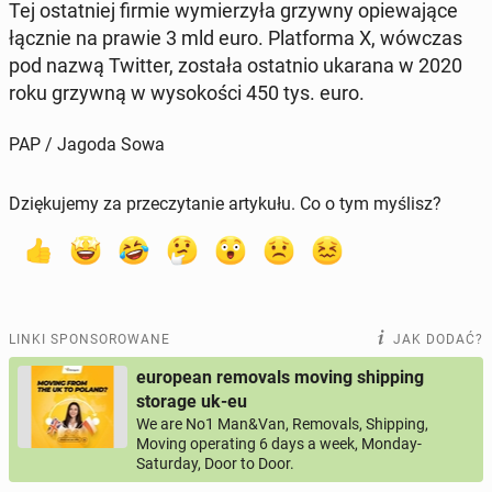
Tej ostat­niej firmie wy­mie­rzy­ła grzywny opie­wa­ją­ce
łącznie na prawie 3 mld euro. Plat­for­ma X, wówczas
pod nazwą Twitter, została ostat­nio ukarana w 2020
roku grzywną w wy­so­ko­ści 450 tys. euro.
PAP / Jagoda Sowa
Dziękujemy za przeczytanie artykułu. Co o tym myślisz?
LINKI SPONSOROWANE
JAK DODAĆ?
european removals moving shipping
storage uk-eu
We are No1 Man&Van, Removals, Shipping,
Moving operating 6 days a week, Monday-
Saturday, Door to Door.