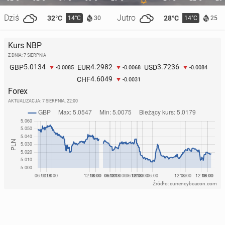
Dziś
Jutro
32°C
28°C
14°C
14°C
30
25
Kurs NBP
Z DNIA: 7 SIERPNIA
5.0134
4.2982
3.7236
GBP
EUR
USD
-0.0085
-0.0068
-0.0084
4.6049
CHF
-0.0031
Forex
AKTUALIZACJA:
7 SIERPNIA, 22:00
Źródło: currencybeacon.com