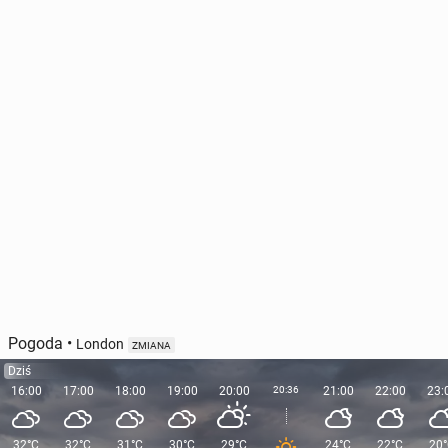
Pogoda
•
London
ZMIANA
Dziś
16:00
17:00
18:00
19:00
20:00
20:36
21:00
22:00
23:
32°C
32°C
31°C
30°C
29°C
24°C
22°C
20