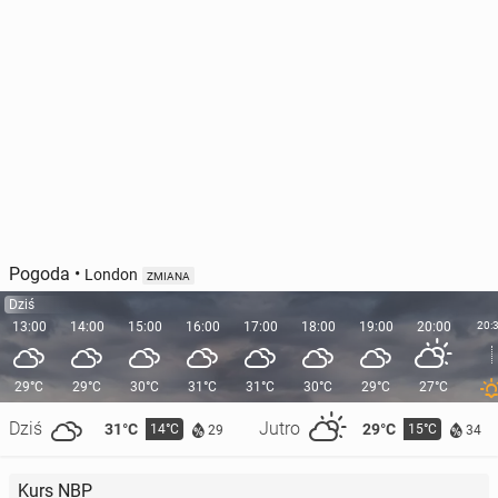
Pogoda
•
London
ZMIANA
Dziś
13:00
14:00
15:00
16:00
17:00
18:00
19:00
20:00
20:
29°C
29°C
30°C
31°C
31°C
30°C
29°C
27°C
Dziś
Jutro
31°C
29°C
14°C
15°C
29
34
Kurs NBP