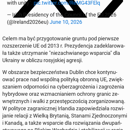
with unity".
pic.twitter.com/ReMG43FElq
— Irish Pre­si­den­cy of the Council of the EU 2026
(@Ireland2026eu)
June 10, 2026
Celem ma być przy­go­to­wa­nie gruntu pod pierw­sze
roz­sze­rze­nie UE od 2013 r. Pre­zy­den­cja za­de­kla­ro­wa­
ła także utrzy­ma­nie "nie­za­chwia­ne­go wspar­cia" dla
Ukrainy w obliczu ro­syj­skiej agresji.
W ob­sza­rze bez­pie­czeń­stwa Dublin chce kon­ty­nu­
ować prace nad wspólną po­li­ty­ką obronną UE, zwięk­
sza­niem od­por­no­ści na cy­be­rza­gro­że­nia i za­gro­że­nia
hy­bry­do­we oraz wzmac­nia­niem ochrony granic ze­
wnętrz­nych i walki z prze­stęp­czo­ścią zor­ga­ni­zo­wa­ną.
W po­li­ty­ce za­gra­nicz­nej Ir­lan­dia za­po­wie­dzia­ła roz­wi­
ja­nie relacji z Wielką Bry­ta­nią, Stanami Zjed­no­czo­ny­mi
i Kanadą, a także wspar­cie dla roz­wią­za­nia dwu­pań­