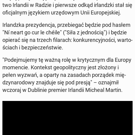
two Ir­lan­dii w Radzie i pierw­sze odkąd ir­landz­ki stał się
ofi­cjal­nym ję­zy­kiem urzę­do­wym Unii Eu­ro­pej­skiej.
Ir­landz­ka pre­zy­den­cja, prze­bie­gać będzie pod hasłem
"Ní neart go cur le chéile" ("Siła z jed­no­ścią") i będzie
opierać się na trzech fi­la­rach: kon­ku­ren­cyj­no­ści, war­to­
ściach i bez­pie­czeń­stwie.
"Po­dej­mu­je­my tę ważną rolę w kry­tycz­nym dla Europy
mo­men­cie. Kon­tekst geo­po­li­tycz­ny jest złożony i
pełen wyzwań, a oparty na za­sa­dach po­rzą­dek mię­
dzy­na­ro­do­wy znaj­du­je się pod presją" – oznaj­mił
wczoraj w Du­bli­nie premier Ir­lan­dii Micheal Martin.