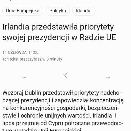
Unia Europejska
Polityka
Irlandia
Ir­lan­dia przed­sta­wi­ła prio­ry­te­ty
swojej pre­zy­den­cji w Radzie UE
11 CZERWCA, 11:00
Ten tekst przeczytasz w 3 minuty
Wczoraj Dublin przed­sta­wił prio­ry­te­ty nad­cho­
dzą­cej pre­zy­den­cji i za­po­wie­dział kon­cen­tra­cję
na kon­ku­ren­cyj­no­ści go­spo­dar­ki, bez­pie­czeń­
stwie i ochro­nie unij­nych war­to­ści. Ir­lan­dia 1
lipca przej­mie od Cypru pół­rocz­ne prze­wod­nic­
two w Radzie Unii Eu­ro­pej­skiej.