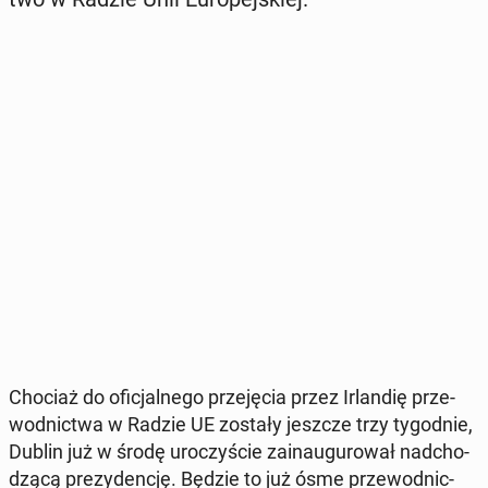
Chociaż do ofi­cjal­ne­go prze­ję­cia przez Ir­lan­dię prze­
wod­nic­twa w Radzie UE zostały jeszcze trzy ty­go­dnie,
Dublin już w środę uro­czy­ście za­in­au­gu­ro­wał nad­cho­
dzą­cą pre­zy­den­cję. Będzie to już ósme prze­wod­nic­