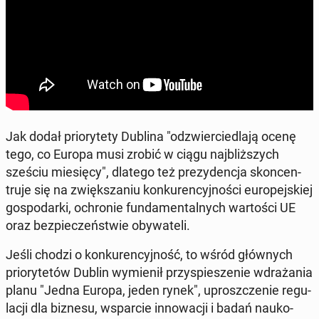
Jak dodał prio­ry­te­ty Dublina "od­zwier­cie­dla­ją ocenę
tego, co Europa musi zrobić w ciągu naj­bliż­szych
sześciu mie­się­cy", dlatego też pre­zy­den­cja skon­cen­
tru­je się na zwięk­sza­niu kon­ku­ren­cyj­no­ści eu­ro­pej­skiej
go­spo­dar­ki, ochro­nie fun­da­men­tal­nych war­to­ści UE
oraz bez­pie­czeń­stwie oby­wa­te­li.
Jeśli chodzi o kon­ku­ren­cyj­ność, to wśród głów­nych
prio­ry­te­tów Dublin wy­mie­nił przy­spie­sze­nie wdra­ża­nia
planu "Jedna Europa, jeden rynek", uprosz­cze­nie re­gu­
la­cji dla biznesu, wspar­cie in­no­wa­cji i badań na­uko­