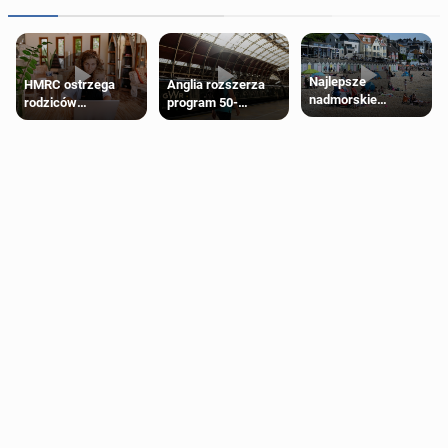
Najlepsze
HMRC ostrzega
Anglia rozszerza
nadmorskie
rodziców
program 50-
miasteczko blisko
pobierających Child
procentowych
Londynu
Benefit. Mogą być
zniżek kolejowych
zobowiązani do
na 18-latków
zwrotu zasiłku