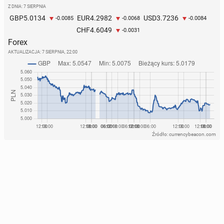
Z DNIA: 7 SIERPNIA
5.0134
4.2982
3.7236
GBP
EUR
USD
-0.0085
-0.0068
-0.0084
4.6049
CHF
-0.0031
Forex
AKTUALIZACJA:
7 SIERPNIA, 22:00
Źródło: currencybeacon.com