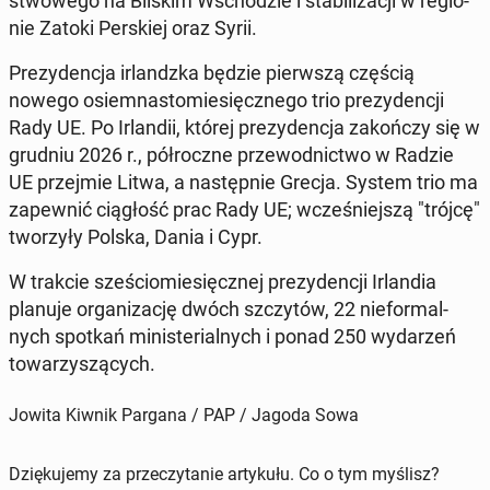
stwo­we­go na Bliskim Wscho­dzie i sta­bi­li­za­cji w re­gio­
nie Zatoki Per­skiej oraz Syrii.
Pre­zy­den­cja ir­landz­ka będzie pierw­szą częścią
nowego osiem­na­sto­mie­sięcz­ne­go trio pre­zy­den­cji
Rady UE. Po Ir­lan­dii, której pre­zy­den­cja za­koń­czy się w
grudniu 2026 r., pół­rocz­ne prze­wod­nic­two w Radzie
UE przej­mie Litwa, a na­stęp­nie Grecja. System trio ma
za­pew­nić cią­głość prac Rady UE; wcze­śniej­szą "trójcę"
two­rzy­ły Polska, Dania i Cypr.
W trakcie sze­ścio­mie­sięcz­nej pre­zy­den­cji Ir­lan­dia
planuje or­ga­ni­za­cję dwóch szczy­tów, 22 nie­for­mal­
nych spotkań mi­ni­ste­rial­nych i ponad 250 wy­da­rzeń
to­wa­rzy­szą­cych.
Jowita Kiwnik Pargana / PAP / Jagoda Sowa
Dziękujemy za przeczytanie artykułu. Co o tym myślisz?