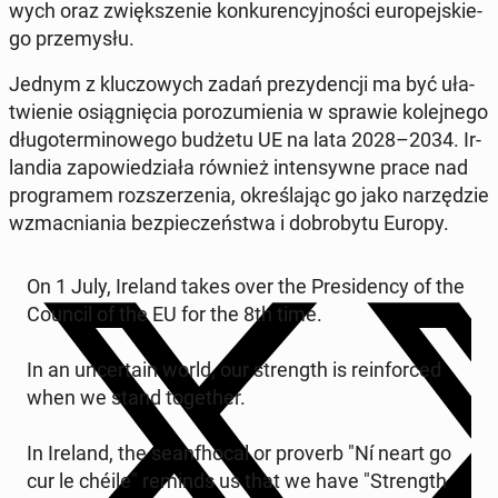
wych oraz zwięk­sze­nie kon­ku­ren­cyj­no­ści eu­ro­pej­skie­
go prze­my­słu.
Jednym z klu­czo­wych zadań pre­zy­den­cji ma być uła­
twie­nie osią­gnię­cia po­ro­zu­mie­nia w sprawie ko­lej­ne­go
dłu­go­ter­mi­no­we­go budżetu UE na lata 2028–2034. Ir­
lan­dia za­po­wie­dzia­ła również in­ten­syw­ne prace nad
pro­gra­mem roz­sze­rze­nia, okre­śla­jąc go jako na­rzę­dzie
wzmac­nia­nia bez­pie­czeń­stwa i do­bro­by­tu Europy.
On 1 July, Ireland takes over the Pre­si­den­cy of the
Council of the EU for the 8th time.
In an un­cer­ta­in world, our strength is re­in­for­ced
when we stand to­ge­ther.
In Ireland, the se­an­fho­cal or proverb "Ní neart go
cur le chéile" reminds us that we have "Strength