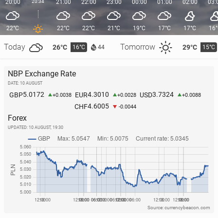
20:00
20:34
21:00
22:00
23:00
00:00
01:00
02:00
03:
22°C
22°C
22°C
21°C
19°C
17°C
17°C
16
Today
Tomorrow
26°C
29°C
16°C
15°C
44
NBP Exchange Rate
DATE: 10 AUGUST
5.0172
4.3010
3.7324
GBP
EUR
USD
+0.0038
+0.0028
+0.0088
4.6005
CHF
-0.0044
Forex
UPDATED:
10 AUGUST, 19:30
Source: currencybeacon.com