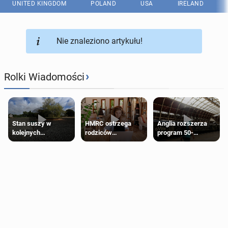
UNITED KINGDOM
POLAND
USA
IRELAND
Nie znaleziono artykułu!
›
Rolki Wiadomości
Stan suszy w
HMRC ostrzega
Anglia rozszerza
kolejnych
rodziców
program 50-
regionach Anglii.
pobierających Child
procentowych
Miliony osób już są
Benefit. Mogą być
zniżek kolejowych
objęte
zobowiązani do
na 18-latków
ograniczeniami
zwrotu zasiłku