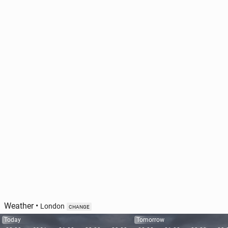
Weather
•
London
CHANGE
Today
Tomorrow