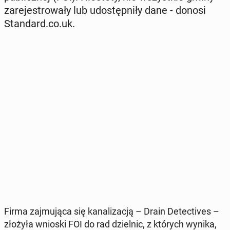
za­re­je­stro­wa­ły lub udo­stęp­ni­ły dane - donosi
Stan­dard.co.uk.
Firma zaj­mu­ją­ca się ka­na­li­za­cją – Drain De­tec­ti­ves –
złożyła wnioski FOI do rad dziel­nic, z których wynika,