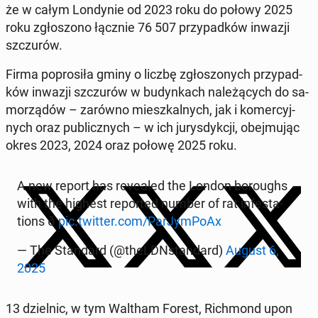
że w całym Lon­dy­nie od 2023 roku do połowy 2025
roku zgło­szo­no łącznie 76 507 przy­pad­ków inwazji
szczu­rów.
Firma po­pro­si­ła gminy o liczbę zgło­szo­nych przy­pad­
ków inwazji szczu­rów w bu­dyn­kach na­le­żą­cych do sa­
mo­rzą­dów – zarówno miesz­kal­nych, jak i ko­mer­cyj­
nych oraz pu­blicz­nych – w ich ju­rys­dyk­cji, obej­mu­jąc
okres 2023, 2024 oraz połowę 2025 roku.
A new report has re­ve­aled the London bo­ro­ughs
with the highest re­por­ted number of rat in­fe­sta­
tions ð
pic.twitter.com/Par­Jym­Po­Ax
— The Stan­dard (@theLDN­stan­dard)
August 6,
2025
13 dziel­nic, w tym Waltham Forest, Rich­mond upon