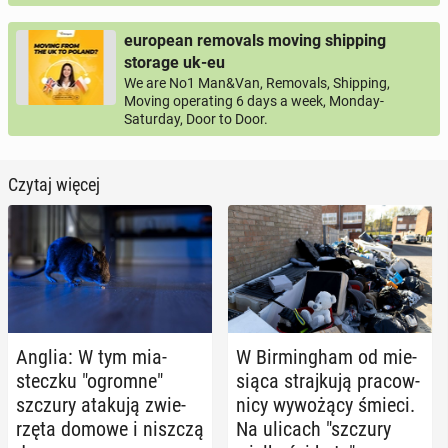
european removals moving shipping
storage uk-eu
We are No1 Man&Van, Removals, Shipping,
Moving operating 6 days a week, Monday-
Saturday, Door to Door.
Czytaj więcej
Anglia: W tym mia­
W Bir­ming­ham od mie­
stecz­ku "ogromne"
sią­ca straj­ku­ją pra­cow­
szczury atakują zwie­
ni­cy wy­wo­żą­cy śmieci.
rzę­ta domowe i niszczą
Na ulicach "szczury