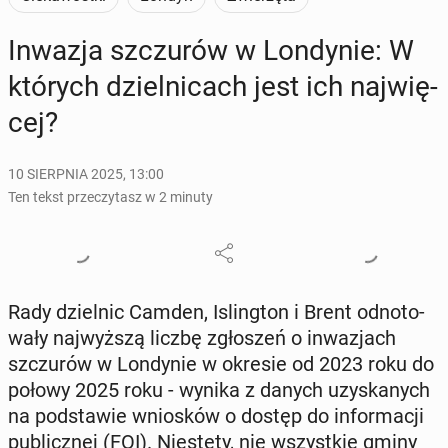
Inwazja szczu­rów w Lon­dy­nie: W
których dziel­ni­cach jest ich naj­wię­
cej?
10 SIERPNIA 2025, 13:00
Ten tekst przeczytasz w 2 minuty
Rady dziel­nic Camden, Is­ling­ton i Brent od­no­to­
wa­ły naj­wyż­szą liczbę zgło­szeń o in­wa­zjach
szczu­rów w Lon­dy­nie w okresie od 2023 roku do
połowy 2025 roku - wynika z danych uzy­ska­nych
na pod­sta­wie wnio­sków o dostęp do in­for­ma­cji
pu­blicz­nej (FOI). Nie­ste­ty, nie wszyst­kie gminy