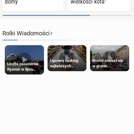
domy
wiel­ko­ści kota"
›
Rolki Wiadomości
Lipcowy ranking
Bristol znalazł się
Liczba pasażerów
najtańszych
w gronie
Ryanair w lipcu
supermarketów
najlepszych
pobiła rekord
kierunków podróży
na świecie