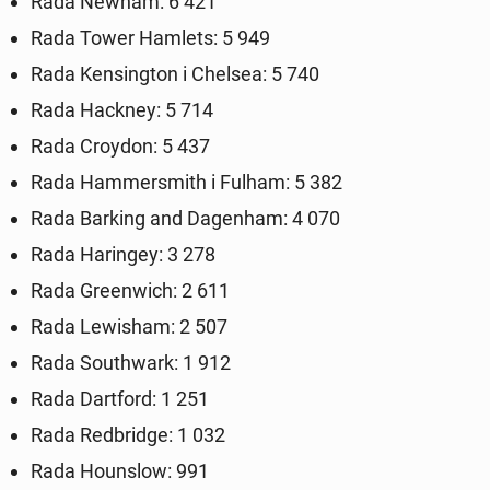
Rada Newham: 6 421
Rada Tower Hamlets: 5 949
Rada Ken­sing­ton i Chelsea: 5 740
Rada Hackney: 5 714
Rada Croydon: 5 437
Rada Ham­mer­smith i Fulham: 5 382
Rada Barking and Da­gen­ham: 4 070
Rada Ha­rin­gey: 3 278
Rada Gre­en­wich: 2 611
Rada Le­wi­sham: 2 507
Rada So­uth­wark: 1 912
Rada Dart­ford: 1 251
Rada Red­brid­ge: 1 032
Rada Ho­un­slow: 991