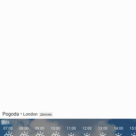
Pogoda
•
London
ZMIANA
Dziś
07:00
08:00
09:00
10:00
11:00
12:00
13:00
14:00
15: