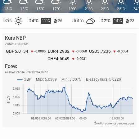
13°C
13°C
15°C
17°C
19°C
21°C
22°C
23°C
24
Dziś
Jutro
24°C
27°C
11°C
14°C
26
23
Kurs NBP
Z DNIA: 7 SIERPNIA
5.0134
4.2982
3.7236
GBP
EUR
USD
-0.0085
-0.0068
-0.0084
4.6049
CHF
-0.0031
Forex
AKTUALIZACJA:
7 SIERPNIA, 07:10
Źródło: currencybeacon.com