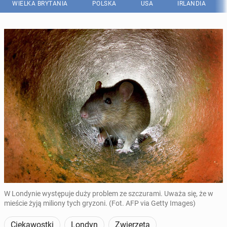
WIELKA BRYTANIA
POLSKA
USA
IRLANDIA
W Londynie występuje duży problem ze szczurami. Uważa się, że w
mieście żyją miliony tych gryzoni. (Fot. AFP via Getty Images)
Ciekawostki
Londyn
Zwierzęta