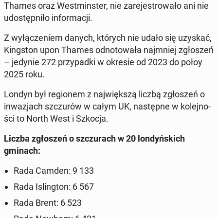
Thames oraz West­min­ster, nie za­re­je­stro­wa­ło ani nie
udo­stęp­ni­ło in­for­ma­cji.
Z wy­łą­cze­niem danych, których nie udało się uzyskać,
King­ston upon Thames od­no­to­wa­ła naj­mniej zgło­szeń
– jedynie 272 przy­pad­ki w okresie od 2023 do połoy
2025 roku.
Londyn był re­gio­nem z naj­więk­szą liczbą zgło­szeń o
in­wa­zjach szczu­rów w całym UK, na­stęp­ne w ko­lej­no­
ści to North West i Szkocja.
Liczba zgło­szeń o szczu­rach w 20 lon­dyń­skich
gminach:
Rada Camden: 9 133
Rada Is­ling­ton: 6 567
Rada Brent: 6 523