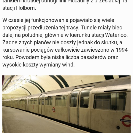
tankiem krótkiej odnogi linii Pic­cadil­ly z prze­si­ad­ką na
stacji Holborn.
W czasie jej funkcjonowa­nia po­jaw­iało się wiele
propozy­cji przedłuże­nia tej trasy. Tunele miały biec
dalej na połud­nie, głównie w kierunku stacji Wa­ter­loo.
Żadne z tych planów nie doszły jednak do skutku, a
kur­sowanie pociągów całkowicie za­w­ies­zono w 1994
roku. Powodem była niska liczba pasażerów oraz
wysokie koszty wymiany wind.