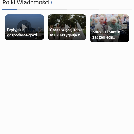
›
Rolki Wiadomości
Brytyjskiej
Coraz więcej kobiet
Karol III i Kamila
gospodarce grozi
w UK rezygnuje z
zaczęli letni
recesja, jeśli
roli druhny na
odpoczynek po
kryzys na Bliskim
ślubie
Igrzyskach
Wschodzie się
Wspólnoty w
przedłuży
Glasgow