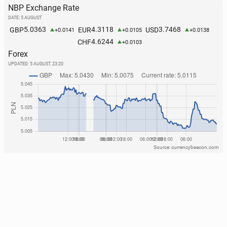
NBP Exchange Rate
DATE: 5 AUGUST
5.0363
4.3118
3.7468
GBP
EUR
USD
+0.0141
+0.0105
+0.0138
4.6244
CHF
+0.0103
Forex
UPDATED:
5 AUGUST, 23:20
Source: currencybeacon.com