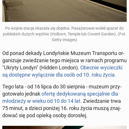
Po wojnie stacja okazała się zbędna. Pasażerowie woleli spacer do
pob­lis­kich dużych węzłów (Holborn, Temple lub Covent Garden).
(Fot.
Getty Images)
Od ponad dekady Londyńskie Muzeum Trans­portu or­
ga­nizu­je zwiedzanie tego miejsca w ramach pro­gra­mu
"Ukryty Londyn" (Hidden London).
Obecnie wyciecz­ki
są dostęp­ne wyłącznie dla osób od 10. roku życia.
Tego lata - od 16 lipca do 30 sierp­nia - muzeum przy­
go­towało jednak
ofertę dedykowaną spec­jal­nie dla
młodzieży w wieku od 10 do 14 lat
. Zwiedzanie trwa
75 minut, a dzieci poniżej 16. roku życia muszą zna­j­
dować się pod opieką osoby dorosłej.