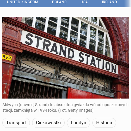
UNITED KINGDOM
POLAND
USA
IRELAND
Aldwych (dawniej Strand) to absolutna gwiazda wśród opuszczonych
stacji, zamknięta w 1994 roku. (Fot. Getty Images)
Transport
Ciekawostki
Londyn
Historia