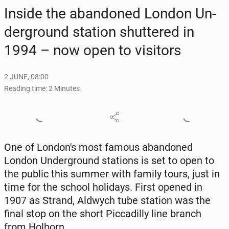
Inside the aban­doned London Un­
der­ground station shut­tered in
1994 – now open to vis­i­tors
2 JUNE, 08:00
Reading time: 2 Minutes
One of Lon­don's most famous aban­doned
London Un­der­ground sta­tions is set to open to
the public this summer with family tours, just in
time for the school hol­i­days. First opened in
1907 as Strand, Aldwych tube station was the
final stop on the short Pic­cadil­ly line branch
from Holborn.