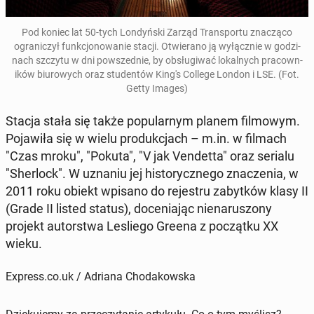
Pod koniec lat 50-tych Londyńs­ki Zarząd Trans­portu znaczą­co
ograniczył funkcjonowanie stacji. Otwier­a­no ją wyłącznie w godz­i­
nach szczytu w dni powszed­nie, by ob­sługi­wać lokalnych pra­cown­
ików bi­urowych oraz stu­den­tów King's College London i LSE. (Fot.
Getty Images)
Stacja stała się także pop­u­larnym planem fil­mowym.
Po­jaw­iła się w wielu pro­dukc­jach – m.in. w filmach
"Czas mroku"
, "Pokuta", "V jak Vendet­ta"
oraz serialu
"Sher­lock"
. W uznaniu jej his­to­rycznego znaczenia, w
2011 roku obiekt wpisano do re­jestru zabytków klasy II
(Grade II listed status), doce­ni­a­jąc nien­arus­zony
projekt au­torstwa Lesliego Greena z początku XX
wieku.
Express.co.uk / Adriana Chodakowska