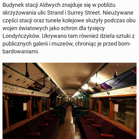
Budynek stacji Aldwych zna­j­du­je się w pobliżu
skrzyżowa­nia ulic Strand i Surrey Street. Nieuży­wane
części stacji oraz tunele kole­jowe służyły podczas obu
wojen świa­towych jako schron dla tysięcy
Londyńczyków. Ukry­wano tam również dzieła sztuki z
pub­licznych galerii i muzeów, chroniąc je przed bom­
bar­dowa­ni­a­mi.