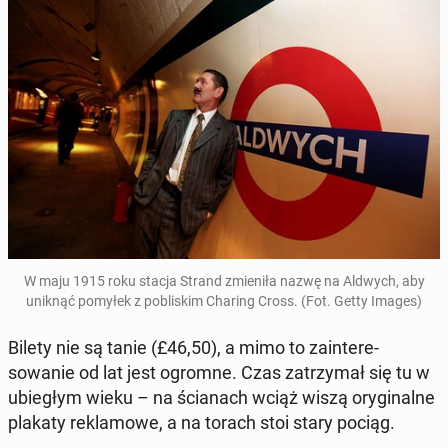
W maju 1915 roku stacja Strand zmieniła nazwę na Aldwych, aby
uniknąć pomyłek z pob­liskim Charing Cross. (Fot. Getty Images)
Bilety nie są tanie (£46,50), a mimo to zain­tere­
sowanie od lat jest ogromne. Czas za­trzy­mał się tu w
ubiegłym wieku – na ścianach wciąż wiszą ory­gi­nalne
plakaty reklam­owe, a na torach stoi stary pociąg.