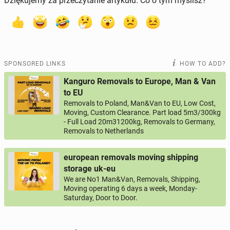
Dziękujemy za przeczytanie artykułu. Co o tym myślisz?
SPONSORED LINKS
HOW TO ADD?
Kanguro Removals to Europe, Man & Van
to EU
Removals to Poland, Man&Van to EU, Low Cost,
Moving, Custom Clearance. Part load 5m3/300kg
- Full Load 20m31200kg, Removals to Germany,
Removals to Netherlands
european removals moving shipping
storage uk-eu
We are No1 Man&Van, Removals, Shipping,
Moving operating 6 days a week, Monday-
Saturday, Door to Door.