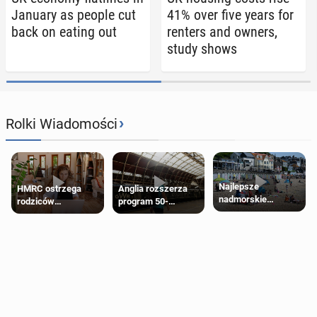
January as people cut
41% over five years for
back on eating out
renters and owners,
study shows
›
Rolki Wiadomości
Najlepsze
HMRC ostrzega
Anglia rozszerza
nadmorskie
rodziców
program 50-
miasteczko blisko
pobierających Child
procentowych
Londynu
Benefit. Mogą być
zniżek kolejowych
zobowiązani do
na 18-latków
zwrotu zasiłku