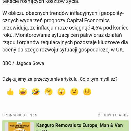
tekś­cie ros­ną­cych kosztów życia.
W obliczu obec­nych trendów in­fla­cyjnych i geopoli­ty­
cznych wydarzeń prog­nozy Capital Eco­nom­ics
przewidu­ją, że in­flac­ja może os­iągnąć 4,6% pod koniec
roku. Mon­i­torowanie sytu­acji cen paliw oraz działań
rządu i organów reg­u­la­cyjnych po­zosta­je kluc­zowe dla
oceny dal­szego rozwoju sytu­acji gospo­dar­czej w UK.
BBC / Jagoda Sowa
Dziękujemy za przeczytanie artykułu. Co o tym myślisz?
SPONSORED LINKS
HOW TO ADD?
Kanguro Removals to Europe, Man & Van