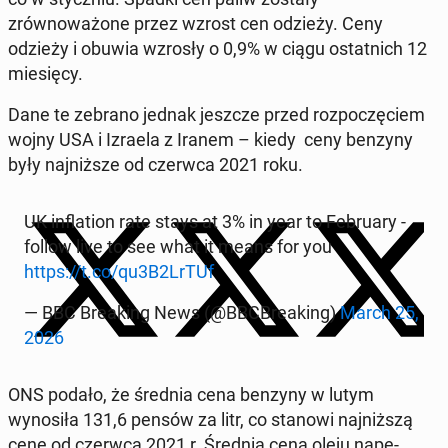
zrównoważone przez wzrost cen odzieży. Ceny
odzieży i obuwia wzrosły o 0,9% w ciągu os­tat­nich 12
miesię­cy.
Dane te zebrano jednak jeszcze przed rozpoczę­ciem
wojny USA i Izraela z Iranem – kiedy ceny benzyny
były na­jniższe od czerwca 2021 roku.
UK in­fla­tion rate stays at 3% in year to Feb­ru­ary -
follow live to see what it means for you
https://t.co/qu3B2LrTUf
— BBC Break­ing News (@BBCBreak­ing)
March 25,
2026
ONS podało, że średnia cena benzyny w lutym
wynosiła 131,6 pensów za litr, co stanowi na­jniższą
cenę od czerwca 2021 r. Średnia cena oleju napę­