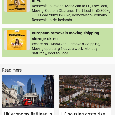
to EU
Removals to Poland, Man&Van to EU, Low Cost,
Moving, Custom Clearance. Part load 5m3/300kg
- Full Load 20m31200kg, Removals to Germany,
Removals to Netherlands
european removals moving shipping
storage uk-eu
We are No1 Man&Van, Removals, Shipping,
Moving operating 6 days a week, Monday-
Saturday, Door to Door.
Read more
UK economy flat­lines in
UK housing costs rise