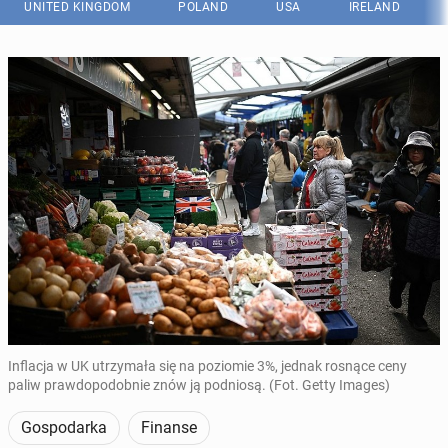
UNITED KINGDOM
POLAND
USA
IRELAND
Inflacja w UK utrzymała się na poziomie 3%, jednak rosnące ceny
paliw prawdopodobnie znów ją podniosą. (Fot. Getty Images)
Gospodarka
Finanse