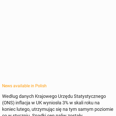
News available in Polish
Według danych Kra­jowego Urzędu Statysty­cznego
(ONS) in­flac­ja w UK wyniosła 3% w skali roku na
koniec lutego, utrzy­mu­jąc się na tym samym poziomie
co w sty­czniu. Spadki cen paliw zostały