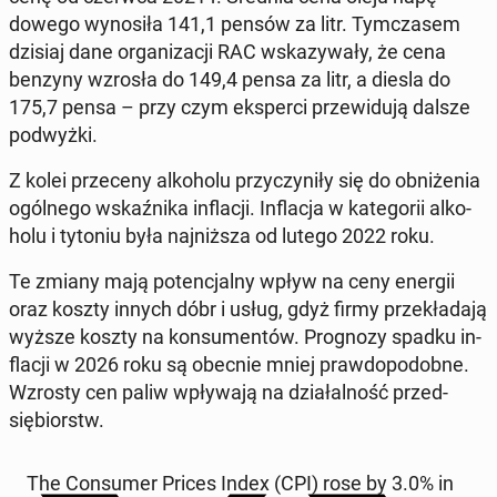
dowego wynosiła 141,1 pensów za litr. Tym­cza­sem
dzisiaj dane or­ga­ni­za­cji RAC wskazy­wały, że cena
benzyny wzrosła do 149,4 pensa za litr, a diesla do
175,7 pensa – przy czym eksper­ci przewidu­ją dalsze
pod­wyż­ki.
Z kolei prze­ce­ny alko­holu przy­czyniły się do ob­niże­nia
ogól­nego wskaźni­ka in­flacji. In­flac­ja w kat­e­gorii alko­
holu i tytoniu była na­jniższa od lutego 2022 roku.
Te zmiany mają po­tenc­jal­ny wpływ na ceny energii
oraz koszty innych dóbr i usług, gdyż firmy przekłada­ją
wyższe koszty na kon­sumen­tów. Prog­nozy spadku in­
flacji w 2026 roku są obecnie mniej praw­dopodob­ne.
Wzrosty cen paliw wpły­wa­ją na dzi­ałal­ność przed­
siębiorstw.
The Con­sumer Prices Index (CPI) rose by 3.0% in