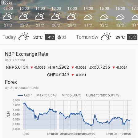
Today
09:00
10:00
11:00
12:00
13:00
14:00
15:00
16:00
17:
21°C
22°C
23°C
26°C
28°C
31°C
32°C
32°C
31
Today
Tomorrow
32°C
29°C
14°C
15°C
33
NBP Exchange Rate
DATE: 7 AUGUST
5.0134
4.2982
3.7236
GBP
EUR
USD
-0.0085
-0.0068
-0.0084
4.6049
CHF
-0.0031
Forex
UPDATED:
7 AUGUST, 22:00