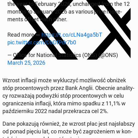
the year to Feb­ru­ary 2026, un­changed from the 12
months to January 2026 as various price move­
ments offset each other.
Read more ➡️
https://t.co/cLNa4ga5bT
pic.twitter.com/DbDfPdr7b0
— Office for Na­tion­al Sta­tis­tics (ONS) (@ONS)
March 25, 2026
Wzrost in­flacji może wyk­luczyć możli­wość obniżek
stóp pro­cen­towych przez Bank Anglii. Obecnie anal­i­ty­
cy rozważa­ją pod­wyż­ki stóp pro­cen­towych w celu
ograniczenia in­flacji, która mimo spadku z 11,1% w
październiku 2022 nadal przekracza cel 2%.
Dane pokazu­ją również, że wzrost płac jest na­jsłab­szy
od ponad pięciu lat, co może być za­groże­niem w kon­