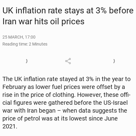
UK in­fla­tion rate stays at 3% before
Iran war hits oil prices
25 MARCH, 17:00
Reading time: 2 Minutes
The UK in­fla­tion rate stayed at 3% in the year to
Feb­ru­ary as lower fuel prices were offset by a
rise in the price of cloth­ing. However, these of­fi­
cial figures were gath­ered before the US-Israel
war with Iran began – when data sug­gests the
price of petrol was at its lowest since June
2021.