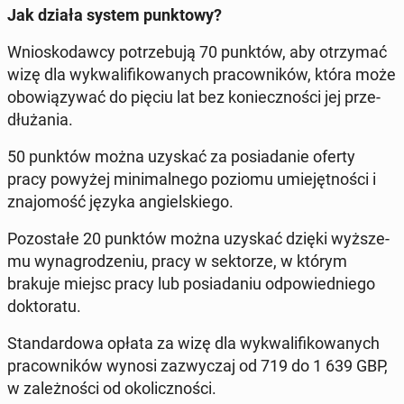
Jak działa system punk­to­wy?
Wnio­sko­daw­cy po­trze­bu­ją 70 punktów, aby otrzy­mać
wizę dla wy­kwa­li­fi­ko­wa­nych pra­cow­ni­ków, która może
obo­wią­zy­wać do pięciu lat bez ko­niecz­no­ści jej prze­
dłu­ża­nia.
50 punktów można uzyskać za po­sia­da­nie oferty
pracy powyżej mi­ni­mal­ne­go poziomu umie­jęt­no­ści i
zna­jo­mość języka an­giel­skie­go.
Po­zo­sta­łe 20 punktów można uzyskać dzięki wyż­sze­
mu wy­na­gro­dze­niu, pracy w sek­to­rze, w którym
brakuje miejsc pracy lub po­sia­da­niu od­po­wied­nie­go
dok­to­ra­tu.
Stan­dar­do­wa opłata za wizę dla wy­kwa­li­fi­ko­wa­nych
pra­cow­ni­ków wynosi za­zwy­czaj od 719 do 1 639 GBP,
w za­leż­no­ści od oko­licz­no­ści.