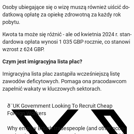
Osoby ubie­ga­ją­ce się o wizę muszą również uiścić do­
dat­ko­wą opłatę za opiekę zdro­wot­ną za każdy rok
pobytu.
Kwota ta może się różnić - ale od kwiet­nia 2024 r. stan­
dar­do­wa opłata wynosi 1 035 GBP rocznie, co stanowi
wzrost z 624 GBP.
Czym jest imi­gra­cyj­na lista płac?
Imi­gra­cyj­na lista płac za­stą­pi­ła wcze­śniej­szą listę
zawodów de­fi­cy­to­wych. Pomaga ona pra­co­daw­com
za­peł­nić wakaty w klu­czo­wych sek­to­rach.
ð¨UK Go­vern­ment Looking To Recruit Cheap
Foreign Workers
Why employ British tra­de­spe­ople (and other oc­cu­