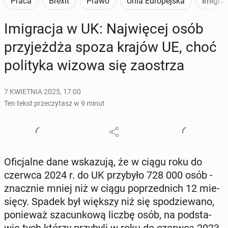
Praca
Brexit
Prawo
Unia Europejska
Imigra
Imi­gra­cja w UK: Naj­wię­cej osób
przy­jeż­dża spoza krajów UE, choć
po­li­ty­ka wizowa się za­ostrza
7 KWIETNIA 2025, 17:00
Ten tekst przeczytasz w 9 minut
Ofi­cjal­ne dane wska­zu­ją, że w ciągu roku do
czerwca 2024 r. do UK przy­by­ło 728 000 osób -
znacz­nie mniej niż w ciągu po­przed­nich 12 mie­
się­cy. Spadek był większy niż się spo­dzie­wa­no,
po­nie­waż sza­cun­ko­wą liczbę osób, na pod­sta­
wie tych którzy przy­by­li w roku do czerwca 2023