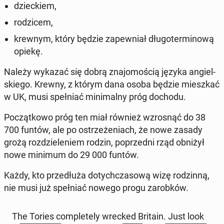
dziec­kiem,
ro­dzi­cem,
krewnym, który będzie za­pew­niał dłu­go­ter­mi­no­wą
opiekę.
Należy wykazać się dobrą zna­jo­mo­ścią języka an­giel­
skie­go. Krewny, z którym dana osoba będzie miesz­kać
w UK, musi speł­niać mi­ni­mal­ny próg dochodu.
Po­cząt­ko­wo próg ten miał również wzro­snąć do 38
700 funtów, ale po ostrze­że­niach, że nowe zasady
grożą roz­dzie­le­niem rodzin, po­przed­ni rząd obniżył
nowe minimum do 29 000 funtów.
Każdy, kto prze­dłu­ża do­tych­cza­so­wą wizę ro­dzin­ną,
nie musi już speł­niać nowego progu za­rob­ków.
The Tories com­ple­te­ly wrecked Britain. Just look