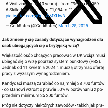
ð Visit visa (up to 10 years) - from £963 to £1,059
ð Skilled worker - from £1,084 to £1,160
pic.twitter.com/jCuHW­MXHw8
— Ce­di­Ra­tes (@Ce­di­Ra­tes)
March 28, 2025
Jak zmie­ni­ły się zasady do­ty­czą­ce wy­na­gro­dzeń dla
osób ubie­ga­ją­cych się o bry­tyj­ską wizę?
Więk­szość osób chcą­cych pra­co­wać w UK wciąż musi
ubiegać się o wizę poprzez system punk­to­wy (PBS).
Jednak od 11 kwiet­nia 2024 r. muszą otrzy­mać ofertę
pracy z wyższym wy­na­gro­dze­niem.
Kan­dy­da­ci muszą za­ra­biać co naj­mniej 38 700 funtów
- co stanowi wzrost o prawie 50% w po­rów­na­niu z po­
przed­nim minimum 26 200 funtów.
Próg nie dotyczy nie­któ­rych zawodów - takich jak pra­