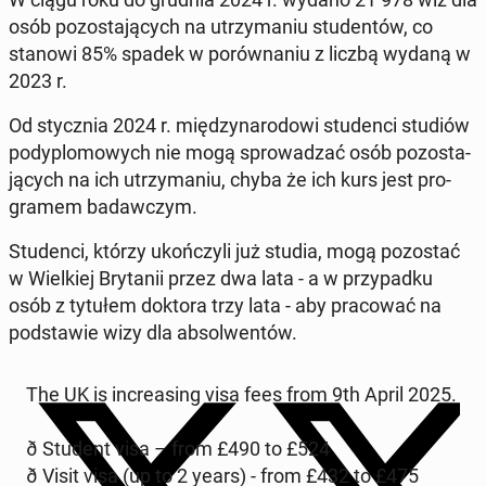
osób po­zo­sta­ją­cych na utrzy­ma­niu stu­den­tów, co
stanowi 85% spadek w po­rów­na­niu z liczbą wydaną w
2023 r.
Od stycz­nia 2024 r. mię­dzy­na­ro­do­wi stu­den­ci studiów
po­dy­plo­mo­wych nie mogą spro­wa­dzać osób po­zo­sta­
ją­cych na ich utrzy­ma­niu, chyba że ich kurs jest pro­
gra­mem ba­daw­czym.
Stu­den­ci, którzy ukoń­czy­li już studia, mogą po­zo­stać
w Wiel­kiej Bry­ta­nii przez dwa lata - a w przy­pad­ku
osób z tytułem doktora trzy lata - aby pra­co­wać na
pod­sta­wie wizy dla ab­sol­wen­tów.
The UK is in­cre­asing visa fees from 9th April 2025.
ð Student visa – from £490 to £524
ð Visit visa (up to 2 years) - from £432 to £475