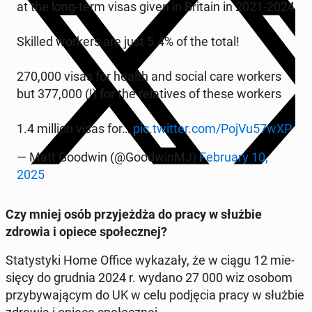
at the long-term visas given in Britain in 2021-2024
Skilled workers are just 5.4% of the total!
270,000 visas for health and social care workers
but 377,000 (!) for the re­la­ti­ves of these workers
1.4 million visas for…
pic.twitter.com/PojVu57wXP
— Matt Goodwin (@Go­odwinMJ)
Fe­bru­ary 10,
2025
Czy mniej osób przy­jeż­dża do pracy w służbie
zdrowia i opiece spo­łecz­nej?
Sta­ty­sty­ki Home Office wy­ka­za­ły, że w ciągu 12 mie­
się­cy do grudnia 2024 r. wydano 27 000 wiz osobom
przy­by­wa­ją­cym do UK w celu pod­ję­cia pracy w służbie