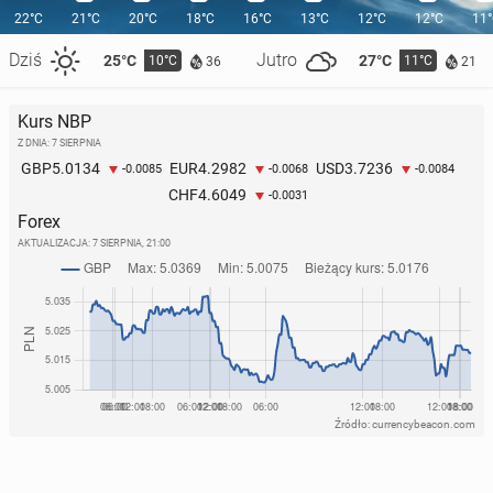
22°C
21°C
20°C
18°C
16°C
13°C
12°C
12°C
11
Dziś
Jutro
25°C
27°C
10°C
11°C
36
21
Kurs NBP
Z DNIA: 7 SIERPNIA
5.0134
4.2982
3.7236
GBP
EUR
USD
-0.0085
-0.0068
-0.0084
4.6049
CHF
-0.0031
Forex
AKTUALIZACJA:
7 SIERPNIA, 21:00
Źródło: currencybeacon.com