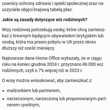
cow­ni­cy ochrony zdrowia i opieki spo­łecz­nej oraz na­
uczy­cie­le objęci krajową tabelą płac.
Jakie są zasady do­ty­czą­ce wiz ro­dzin­nych?
Wizy ro­dzin­nej po­trze­bu­ją osoby, które chcą za­miesz­
kać z krewnym będącym oby­wa­te­lem bry­tyj­skim lub
osobą, która ma prawo pobytu w UK przez okres
dłuższy niż sześć mie­się­cy.
Naj­now­sze dane Home Office wy­ka­za­ły, że w ciągu
roku na koniec grudnia 2024 r. przy­zna­no 86 000 wiz
ro­dzin­nych, czyli o 7% więcej niż w 2023 r.
O wizę można wnio­sko­wać, aby za­miesz­kać z:
mał­żon­kiem lub part­ne­rem,
na­rze­czo­nym, na­rze­czo­ną lub pro­po­no­wa­nym part­
ne­rem cy­wil­nym,