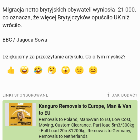
Mi­gra­cja netto bry­tyj­skich oby­wa­te­li wy­nio­sła -21 000,
co oznacza, że więcej Bry­tyj­czy­ków opu­ści­ło UK niż
wróciło.
BBC / Jagoda Sowa
Dziękujemy za przeczytanie artykułu. Co o tym myślisz?
LINKI SPONSOROWANE
JAK DODAĆ?
Kanguro Removals to Europe, Man & Van
to EU
Removals to Poland, Man&Van to EU, Low Cost,
Moving, Custom Clearance. Part load 5m3/300kg
- Full Load 20m31200kg, Removals to Germany,
Removals to Netherlands