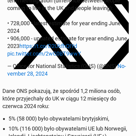
term net-mi­gra­tion (dif­fe­ren­ce between people
coming to live in the UK and people leaving):
• 728,000 - latest es­ti­ma­te for year ending June
2024
• 906,000 - updated es­ti­ma­te for year ending June
2023
https://t.co/D2UkfhQIYd
pic.twitter.com/2wG0BT9wwY
— Office for Na­tio­nal Sta­ti­stics (ONS) (@ONS)
No­
vem­ber 28, 2024
Dane ONS po­ka­zu­ją, że spośród 1,2 miliona osób,
które przy­je­cha­ły do UK w ciągu 12 mie­się­cy do
czerwca 2024 roku:
5% (58 000) było oby­wa­te­la­mi bry­tyj­ski­mi,
10% (116 000) było oby­wa­te­la­mi UE lub Nor­we­gii,