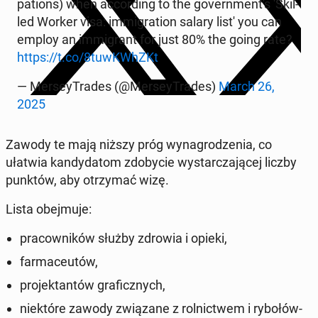
pa­tions) when ac­cor­ding to the go­vern­men­t's 'Skil­
led Worker visa: im­mi­gra­tion salary list' you can
employ an im­mi­grant for just 80% the going rate?
https://t.co/8tuw­KWhZKt
— Mer­sey­Tra­des (@Mer­sey­Tra­des)
March 26,
2025
Zawody te mają niższy próg wy­na­gro­dze­nia, co
ułatwia kan­dy­da­tom zdo­by­cie wy­star­cza­ją­cej liczby
punktów, aby otrzy­mać wizę.
Lista obej­mu­je:
pra­cow­ni­ków służby zdrowia i opieki,
far­ma­ceu­tów,
pro­jek­tan­tów gra­ficz­nych,
nie­któ­re zawody zwią­za­ne z rol­nic­twem i ry­bo­łów­