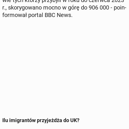
r., sko­ry­go­wa­no mocno w górę do 906 000 - po­in­
for­mo­wał portal BBC News.
Ilu imi­gran­tów przy­jeż­dża do UK?