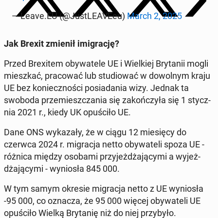
— Leave.EU (@Ju­stLE­AVE­eu)
March 2, 2025
Jak Brexit zmienił imi­gra­cję?
Przed Bre­xi­tem oby­wa­te­le UE i Wiel­kiej Bry­ta­nii mogli
miesz­kać, pra­co­wać lub stu­dio­wać w do­wol­nym kraju
UE bez ko­niecz­no­ści po­sia­da­nia wizy. Jednak ta
swoboda prze­miesz­cza­nia się za­koń­czy­ła się 1 stycz­
nia 2021 r., kiedy UK opu­ści­ło UE.
Dane ONS wy­ka­za­ły, że w ciągu 12 mie­się­cy do
czerwca 2024 r. mi­gra­cja netto oby­wa­te­li spoza UE -
różnica między osobami przy­jeż­dża­ją­cy­mi a wy­jeż­
dża­ją­cy­mi - wy­nio­sła 845 000.
W tym samym okresie mi­gra­cja netto z UE wy­nio­sła
-95 000, co oznacza, że 95 000 więcej oby­wa­te­li UE
opu­ści­ło Wielką Bry­ta­nię niż do niej przy­by­ło.