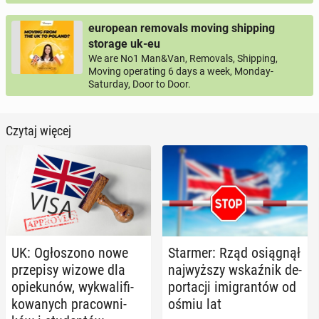
european removals moving shipping
storage uk-eu
We are No1 Man&Van, Removals, Shipping,
Moving operating 6 days a week, Monday-
Saturday, Door to Door.
Czytaj więcej
UK: Ogło­szo­no nowe
Starmer: Rząd osią­gnął
prze­pi­sy wizowe dla
naj­wyż­szy wskaź­nik de­
opie­ku­nów, wy­kwa­li­fi­
por­ta­cji imi­gran­tów od
ko­wa­nych pra­cow­ni­
ośmiu lat