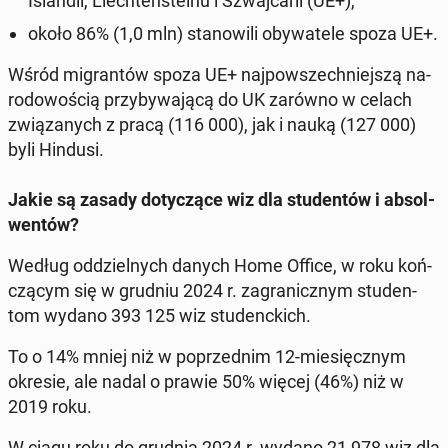
Is­lan­dii, Liech­ten­ste­inu i Szwaj­ca­rii (UE+),
około 86% (1,0 mln) sta­no­wi­li oby­wa­te­le spoza UE+.
Wśród mi­gran­tów spoza UE+ naj­pow­szech­niej­szą na­
ro­do­wo­ścią przy­by­wa­ją­cą do UK zarówno w celach
zwią­za­nych z pracą (116 000), jak i nauką (127 000)
byli Hindusi.
Jakie są zasady do­ty­czą­ce wiz dla stu­den­tów i ab­sol­
wen­tów?
Według od­dziel­nych danych Home Office, w roku koń­
czą­cym się w grudniu 2024 r. za­gra­nicz­nym stu­den­
tom wydano 393 125 wiz stu­denc­kich.
To o 14% mniej niż w po­przed­nim 12-mie­sięcz­nym
okresie, ale nadal o prawie 50% więcej (46%) niż w
2019 roku.
W ciągu roku do grudnia 2024 r. wydano 21 978 wiz dla