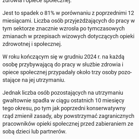
zdrowia i opiece spo­łecz­nej.
Jest to spadek o 81% w po­rów­na­niu z po­przed­ni­mi 12
mie­sią­ca­mi. Liczba osób przy­jeż­dża­ją­cych do pracy w
tym sek­to­rze znacz­nie wzrosła po tym­cza­so­wych
zmia­nach w prze­pi­sach wi­zo­wych do­ty­czą­cych opieki
zdro­wot­nej i spo­łecz­nej.
W roku koń­czą­cym się w grudniu 2024 r. na każdą
osobę przy­by­wa­ją­cą do pracy w służbie zdrowia i
opiece spo­łecz­nej przy­pa­da­ły około trzy osoby po­zo­
sta­ją­ce na jej utrzy­ma­niu.
Jednak liczba osób po­zo­sta­ją­cych na utrzy­ma­niu
gwał­tow­nie spadła w ciągu ostat­nich 10 mie­się­cy
tego okresu, po tym jak po­przed­ni kon­ser­wa­tyw­ny
rząd zmienił zasady, aby po­wstrzy­mać za­gra­nicz­nych
pra­cow­ni­ków opieki spo­łecz­nej przed za­bie­ra­niem ze
sobą dzieci lub part­ne­rów.