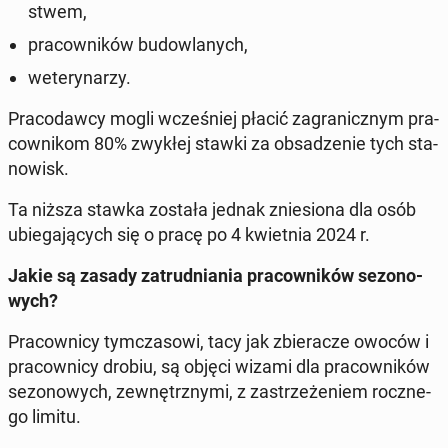
stwem,
pra­cow­ni­ków bu­dow­la­nych,
we­te­ry­na­rzy.
Pra­co­daw­cy mogli wcze­śniej płacić za­gra­nicz­nym pra­
cow­ni­kom 80% zwykłej stawki za ob­sa­dze­nie tych sta­
no­wisk.
Ta niższa stawka została jednak znie­sio­na dla osób
ubie­ga­ją­cych się o pracę po 4 kwiet­nia 2024 r.
Jakie są zasady za­trud­nia­nia pra­cow­ni­ków se­zo­no­
wych?
Pra­cow­ni­cy tym­cza­so­wi, tacy jak zbie­ra­cze owoców i
pra­cow­ni­cy drobiu, są objęci wizami dla pra­cow­ni­ków
se­zo­no­wych, ze­wnętrz­ny­mi, z za­strze­że­niem rocz­ne­
go limitu.