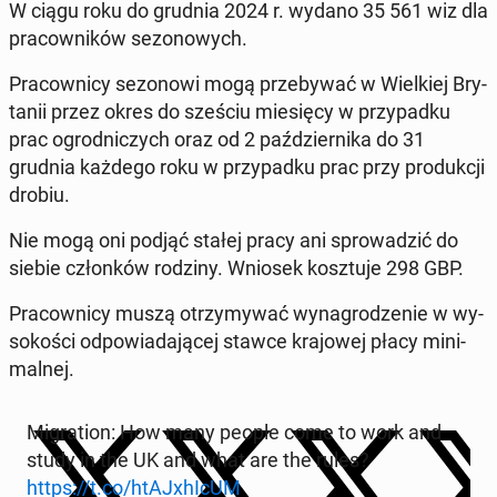
W ciągu roku do grudnia 2024 r. wydano 35 561 wiz dla
pra­cow­ni­ków se­zo­no­wych.
Pra­cow­ni­cy se­zo­no­wi mogą prze­by­wać w Wiel­kiej Bry­
ta­nii przez okres do sześciu mie­się­cy w przy­pad­ku
prac ogrod­ni­czych oraz od 2 paź­dzier­ni­ka do 31
grudnia każdego roku w przy­pad­ku prac przy pro­duk­cji
drobiu.
Nie mogą oni podjąć stałej pracy ani spro­wa­dzić do
siebie człon­ków rodziny. Wniosek kosz­tu­je 298 GBP.
Pra­cow­ni­cy muszą otrzy­my­wać wy­na­gro­dze­nie w wy­
so­ko­ści od­po­wia­da­ją­cej stawce kra­jo­wej płacy mi­ni­
mal­nej.
Mi­gra­tion: How many people come to work and
study in the UK and what are the rules?
https://t.co/htA­JxhI­cUM