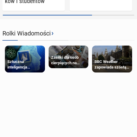
ków i stu­den­tów
›
Rolki Wiadomości
Zasiłki dla osób
Sztuczna
BBC Weather
cierpiących na
inteligencja
zapowiada szóstą
schorzenia
próbowała oszukać
falę upałów w
psychiczne
człowieka
Londynie