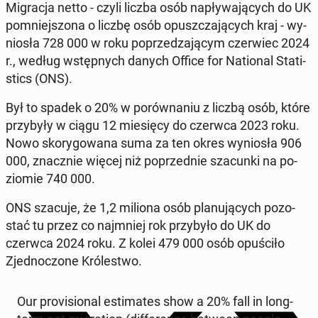
Mi­gra­cja netto - czyli liczba osób na­pły­wa­ją­cych do UK
po­mniej­szo­na o liczbę osób opusz­cza­ją­cych kraj - wy­
nio­sła 728 000 w roku po­prze­dza­ją­cym czer­wiec 2024
r., według wstęp­nych danych Office for Na­tio­nal Sta­ti­
stics (ONS).
Był to spadek o 20% w po­rów­na­niu z liczbą osób, które
przy­by­ły w ciągu 12 mie­się­cy do czerwca 2023 roku.
Nowo sko­ry­go­wa­na suma za ten okres wy­nio­sła 906
000, znacz­nie więcej niż po­przed­nie sza­cun­ki na po­
zio­mie 740 000.
ONS szacuje, że 1,2 miliona osób pla­nu­ją­cych po­zo­
stać tu przez co naj­mniej rok przy­by­ło do UK do
czerwca 2024 roku. Z kolei 479 000 osób opu­ści­ło
Zjed­no­czo­ne Kró­le­stwo.
Our pro­vi­sio­nal es­ti­ma­tes show a 20% fall in long-