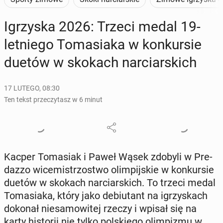
Igrzy­ska 2026: Trzeci medal 19-
let­nie­go To­ma­sia­ka w kon­kur­sie
duetów w skokach nar­ciar­skich
17 LUTEGO, 08:30
Ten tekst przeczytasz w 6 minut
Kacper To­ma­siak i Paweł Wąsek zdobyli w Pre­
daz­zo wi­ce­mi­strzo­stwo olim­pij­skie w kon­kur­sie
duetów w skokach nar­ciar­skich. To trzeci medal
To­ma­sia­ka, który jako de­biu­tant na igrzy­skach
dokonał nie­sa­mo­wi­tej rzeczy i wpisał się na
karty hi­sto­rii nie tylko pol­skie­go olim­pi­zmu w