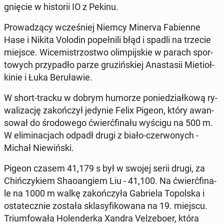
gnię­cie w hi­sto­rii IO z Pekinu.
Pro­wa­dzą­cy wcze­śniej Niemcy Minerva Fa­bien­ne
Hase i Nikita Volodin po­peł­ni­li błąd i spadli na trzecie
miejsce. Wi­ce­mi­strzo­stwo olim­pij­skie w parach spor­
to­wych przy­pa­dło parze gru­ziń­skiej Ana­sta­sii Mie­tioł­
ki­nie i Łuka Be­ru­ła­wie.
W short-tracku w dobrym humorze po­nie­dział­ko­wą ry­
wa­li­za­cję za­koń­czył jedynie Felix Pigeon, który awan­
so­wał do śro­do­we­go ćwierć­fi­na­łu wyścigu na 500 m.
W eli­mi­na­cjach odpadł drugi z biało-czer­wo­nych -
Michał Nie­wiń­ski.
Pigeon czasem 41,179 s był w swojej serii drugi, za
Chiń­czy­kiem Sha­oan­giem Liu - 41,100. Na ćwierć­fi­na­
le na 1000 m walkę za­koń­czy­ła Ga­brie­la To­pol­ska i
osta­tecz­nie została skla­sy­fi­ko­wa­na na 19. miejscu.
Trium­fo­wa­ła Ho­len­der­ka Xandra Vel­ze­bo­er, która