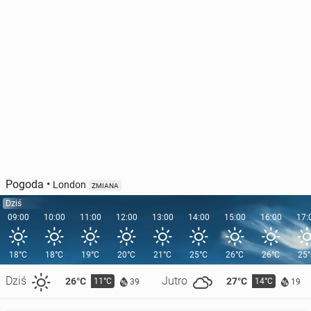
Pogoda
•
London
ZMIANA
Dziś
09:00
10:00
11:00
12:00
13:00
14:00
15:00
16:00
17:
18°C
18°C
19°C
20°C
21°C
25°C
26°C
26°C
25
Dziś
Jutro
26°C
27°C
11°C
14°C
39
19