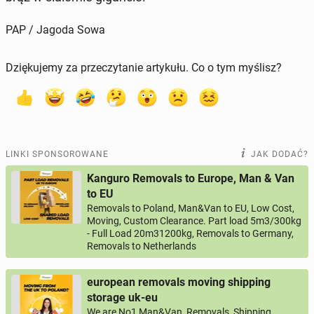
PAP / Jagoda Sowa
Dziękujemy za przeczytanie artykułu. Co o tym myślisz?
LINKI SPONSOROWANE
JAK DODAĆ?
Kanguro Removals to Europe, Man & Van
to EU
Removals to Poland, Man&Van to EU, Low Cost,
Moving, Custom Clearance. Part load 5m3/300kg
- Full Load 20m31200kg, Removals to Germany,
Removals to Netherlands
european removals moving shipping
storage uk-eu
We are No1 Man&Van, Removals, Shipping,