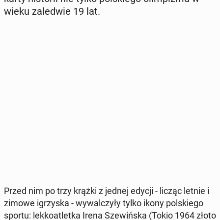
wieku za­le­d­wie 19 lat.
Przed nim po trzy krążki z jednej edycji - licząc letnie i
zimowe igrzy­ska - wy­wal­czy­ły tylko ikony pol­skie­go
sportu: lek­ko­atlet­ka Irena Sze­wiń­ska (Tokio 1964 złoto