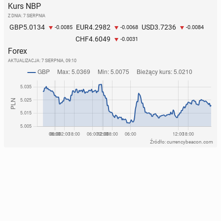
Kurs NBP
Z DNIA: 7 SIERPNIA
5.0134
4.2982
3.7236
GBP
EUR
USD
-0.0085
-0.0068
-0.0084
4.6049
CHF
-0.0031
Forex
AKTUALIZACJA:
7 SIERPNIA, 09:10
Źródło: currencybeacon.com