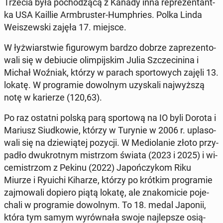
Trzecia była po­cho­dzą­cą z Kanady inna re­pre­zen­tant­
ka USA Kaillie Arm­bru­ster-Hum­ph­ries. Polka Linda
We­iszew­ski zajęła 17. miejsce.
W łyż­wiar­stwie fi­gu­ro­wym bardzo dobrze za­pre­zen­to­
wa­li się w de­biu­cie olim­pij­skim Julia Szcze­ci­ni­na i
Michał Woźniak, którzy w parach spor­to­wych zajęli 13.
lokatę. W pro­gra­mie do­wol­nym uzy­ska­li naj­wyż­szą
notę w ka­rie­rze (120,63).
Po raz ostatni polską parą spor­to­wą na IO byli Dorota i
Mariusz Siud­ko­wie, którzy w Turynie w 2006 r. upla­so­
wa­li się na dzie­wią­tej pozycji. W Me­dio­la­nie złoto przy­
pa­dło dwu­krot­nym mi­strzom świata (2023 i 2025) i wi­
ce­mi­strzom z Pekinu (2022) Ja­poń­czy­kom Riku
Miurze i Ryuichi Kiharze, którzy po krótkim pro­gra­mie
zaj­mo­wa­li dopiero piątą lokatę, ale zna­ko­mi­cie po­je­
cha­li w pro­gra­mie do­wol­nym. To 18. medal Japonii,
która tym samym wy­rów­na­ła swoje naj­lep­sze osią­