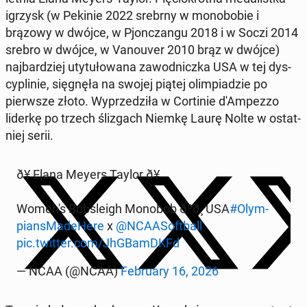
igrzysk (w Pekinie 2022 srebrny w mo­no­bo­bie i
brązowy w dwójce, w Pjon­czan­gu 2018 i w Soczi 2014
srebro w dwójce, w Va­no­uver 2010 brąz w dwójce)
naj­bar­dziej uty­tu­ło­wa­na za­wod­nicz­ka USA w tej dys­
cy­pli­nie, się­gnę­ła na swojej piątej olim­pia­dzie po
pierw­sze złoto. Wy­prze­dzi­ła w Cor­ti­nie d'Am­pez­zo
liderkę po trzech śli­zgach Niemkę Laurę Nolte w ostat­
niej serii.
ð¥ Elana Meyers Taylor ð¥
Women's Bob­sle­igh Monobob ðºð¸ USA
#Olym­
pian­sMa­de­He­re
x
@NCA­ASo­ft­ball
pic.twitter.com/JhG­BamDKFd
— NCAA (@NCAA)
Fe­bru­ary 16, 2026