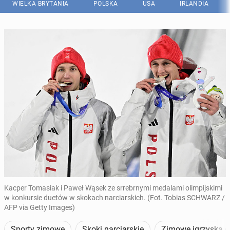
WIELKA BRYTANIA
POLSKA
USA
IRLANDIA
Kacper Tomasiak i Paweł Wąsek ze srrebrnymi medalami olimpijskimi
w konkursie duetów w skokach narciarskich. (Fot. Tobias SCHWARZ /
AFP via Getty Images)
Sporty zimowe
Skoki narciarskie
Zimowe igrzyska ol