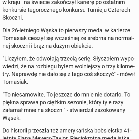
w kraju i na świecie za­koń­czył karierę po ostat­nim
kon­kur­sie te­go­rocz­ne­go kon­kur­su Tur­nie­ju Czte­rech
Skoczni.
Dla 26-let­nie­go Wąska to pierw­szy medal w ka­rie­rze.
To­ma­siak cieszył się wcze­śniej ze srebrna na nor­mal­
nej skoczni i brąz na dużym obiek­cie.
"Li­czy­łem, że od­wo­ła­ją trzecią serię. Sły­sza­łem wy­po­
wie­dzi, że na roz­bie­gu byłem wol­niej­szy o trzy ki­lo­me­
try. Na­praw­dę nie dało się z tego coś skoczyć" - mówił
To­ma­siak.
"To nie­sa­mo­wi­te. To jeszcze do mnie nie dotarło. To
piękna sprawa po ciężkim sezonie, który tyle razy
załamał mnie na skoczni" - stwier­dził zszo­ko­wa­ny
Wąsek.
Do hi­sto­rii prze­szła też ame­ry­kań­ska bob­sle­ist­ka 41-
letnia Elana Meyers-Taylor. Pię­cio­krot­na me­da­list­ka