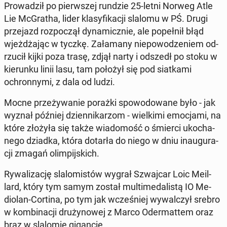
Pro­wa­dził po pierw­szej rundzie 25-letni Norweg Atle
Lie McGra­tha, lider kla­sy­fi­ka­cji slalomu w PŚ. Drugi
prze­jazd roz­po­czął dy­na­micz­nie, ale po­peł­nił błąd
wjeż­dża­jąc w tyczkę. Za­ła­ma­ny nie­po­wo­dze­niem od­
rzu­cił kijki poza trasę, zdjął narty i odszedł po stoku w
kie­run­ku linii lasu, tam położył się pod siat­ka­mi
ochron­ny­mi, z dala od ludzi.
Mocne prze­ży­wa­nie porażki spo­wo­do­wa­ne było - jak
wyznał później dzien­ni­ka­rzom - wiel­ki­mi emo­cja­mi, na
które złożyła się także wia­do­mość o śmierci uko­cha­
ne­go dziadka, która dotarła do niego w dniu in­au­gu­ra­
cji zmagań olim­pij­skich.
Ry­wa­li­za­cję sla­lo­mi­stów wygrał Szwaj­car Loic Me­il­
lard, który tym samym został mul­ti­me­da­li­stą IO Me­
dio­lan-Cortina, po tym jak wcze­śniej wy­wal­czył srebro
w kom­bi­na­cji dru­ży­no­wej z Marco Ode­rmat­tem oraz
brąz w sla­lo­mie gi­gan­cie.