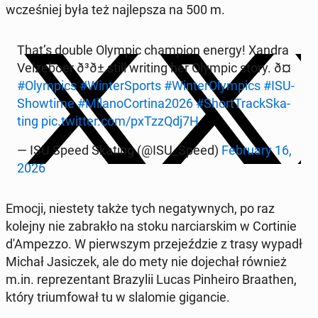
wcze­śniej była też naj­lep­sza na 500 m.
That’s double Olympic cham­pion energy! Xandra
Vel­ze­bo­er ð³ð± still writing her Olympic story. ð¤
#Olym­pics
#Win­ter­Sports
#Win­te­rO­lym­pics
#ISU­
Show­ti­me
#Mi­la­no­Cor­ti­na2026
#Short­Track­Ska­
ting
pic.twitter.com/pxTz­zQdj7H
— ISU Speed Skating (@ISU_Speed)
Fe­bru­ary 16,
2026
Emocji, nie­ste­ty także tych ne­ga­tyw­nych, po raz
kolejny nie za­bra­kło na stoku nar­ciar­skim w Cor­ti­nie
d'Am­pez­zo. W pierw­szym prze­jeź­dzie z trasy wypadł
Michał Ja­si­czek, ale do mety nie do­je­chał również
m.in. re­pre­zen­tant Bra­zy­lii Lucas Pin­he­iro Bra­athen,
który trium­fo­wał tu w sla­lo­mie gi­gan­cie.