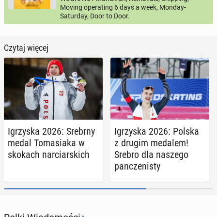
Moving operating 6 days a week, Monday-
Saturday, Door to Door.
Czytaj więcej
Igrzy­ska 2026: Srebrny
Igrzy­ska 2026: Polska
medal To­ma­sia­ka w
z drugim medalem!
skokach nar­ciar­skich
Srebro dla naszego
pan­cze­ni­sty