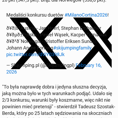
Me­da­li­ści kon­kur­su duetów
#Mi­la­no­Cor­ti­na2026
!
ð¥ð¦ð¹Au­stria - Jan Hoerl, Stephan Em­ba­cher
ð¥ðµð±Pol­ska - Paweł Wąsek, Kacper To­ma­siak
ð¥ð³ð´Nor­we­gia - Kri­stof­fer Eriksen Sundal,
Johann Andre Forfang
#ski­jum­ping­fa­mi­ly
pic.twitter.com/dViY0398Jk
— Ski­jum­ping.pl (@Ski­jum­pingpl)
Fe­bru­ary 16,
2026
"To była na­praw­dę dobra i jedyna słuszna decyzja,
jaką można było w tych wa­run­kach podjąć. Udało się
2/3 kon­kur­su, warunki były kosz­mar­ne, więc nikt nie
po­wi­nien mieć pre­ten­sji" - stwier­dził Tadeusz Szostak-
Berda, który po 25 latach sę­dzio­wa­nia na skocz­niach