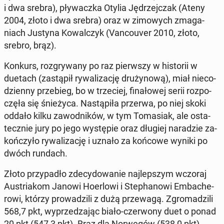
i dwa srebra), pły­wacz­ka Otylia Ję­drzej­czak (Ateny
2004, złoto i dwa srebra) oraz w zi­mo­wych zma­ga­
niach Justyna Ko­wal­czyk (Van­co­uver 2010, złoto,
srebro, brąz).
Konkurs, roz­gry­wa­ny po raz pierw­szy w hi­sto­rii w
duetach (za­stą­pił ry­wa­li­za­cję dru­ży­no­wą), miał nie­co­
dzien­ny prze­bieg, bo w trze­ciej, fi­na­ło­wej serii roz­po­
czę­ła się śnie­ży­ca. Na­stą­pi­ła przerwa, po niej skoki
oddało kilku za­wod­ni­ków, w tym To­ma­siak, ale osta­
tecz­nie jury po jego wy­stę­pie oraz długiej na­ra­dzie za­
koń­czy­ło ry­wa­li­za­cję i uznało za końcowe wyniki po
dwóch rundach.
Złoto przy­pa­dło zde­cy­do­wa­nie naj­lep­szym wczoraj
Au­stria­kom Janowi Ho­er­lo­wi i Ste­pha­no­wi Em­ba­che­
ro­wi, którzy pro­wa­dzi­li z dużą prze­wa­gą. Zgro­ma­dzi­li
568,7 pkt, wy­prze­dza­jąc biało-czer­wo­ny duet o ponad
20 pkt (547,3 pkt). Brąz dla Nor­we­gów (538,0 pkt).