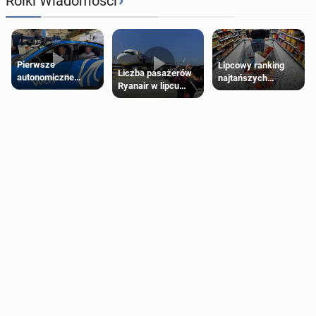
›
Rolki Wiadomości
Pierwsze
Lipcowy ranking
Liczba pasażerów
autonomiczne
najtańszych
Ryanair w lipcu
Ubery pojawią się
supermarketów
pobiła rekord
w Londynie jeszcze
tego lata