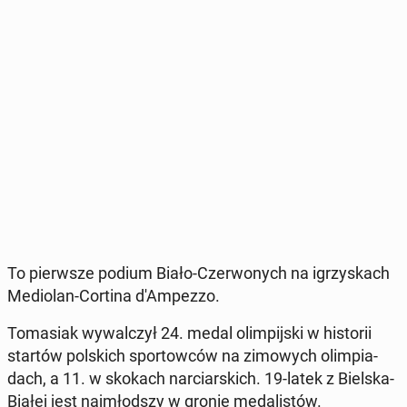
To pierw­sze podium Biało-Czer­wo­nych na igrzy­skach
Me­dio­lan-Cortina d'Am­pez­zo.
To­ma­siak wy­wal­czył 24. medal olim­pij­ski w hi­sto­rii
startów pol­skich spor­tow­ców na zi­mo­wych olim­pia­
dach, a 11. w skokach nar­ciar­skich. 19-latek z Bielska-
Białej jest naj­młod­szy w gronie me­da­li­stów.