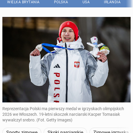
WIELKA BRYTANIA
POLSKA
USA
IRLANDIA
Reprezentacja Polski ma pierwszy medal w igrzyskach olimpijskich
2026 we Włoszech. 19-letni skoczek narciarski Kacper Tomasiak
wywalczył srebro. (Fot. Getty Images)
Sporty zimowe
Skoki narciarskie
Zimowe igrzyska ol