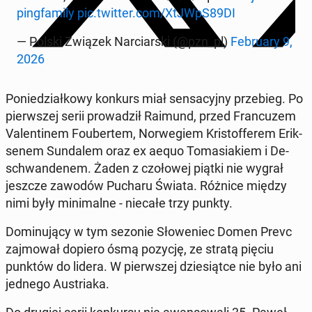
ping­fa­mi­ly
pic.twitter.com/XtJWpS89DI
— Polski Związek Nar­ciar­ski (@pzn_pl)
Fe­bru­ary 9,
2026
Po­nie­dział­ko­wy konkurs miał sen­sa­cyj­ny prze­bieg. Po
pierw­szej serii pro­wa­dził Raimund, przed Fran­cu­zem
Va­len­ti­nem Fo­uber­tem, Nor­we­giem Kri­stof­fe­rem Erik­
se­nem Sun­da­lem oraz ex aequo To­ma­sia­kiem i De­
schwan­de­nem. Żaden z czo­ło­wej piątki nie wygrał
jeszcze zawodów Pucharu Świata. Różnice między
nimi były mi­ni­mal­ne - niecałe trzy punkty.
Do­mi­nu­ją­cy w tym sezonie Sło­we­niec Domen Prevc
zaj­mo­wał dopiero ósmą pozycję, ze stratą pięciu
punktów do lidera. W pierw­szej dzie­siąt­ce nie było ani
jednego Au­stria­ka.