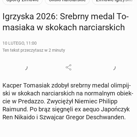
Igrzy­ska 2026: Srebrny medal To­
ma­sia­ka w skokach nar­ciar­skich
10 LUTEGO, 11:00
Ten tekst przeczytasz w 2 minuty
Kacper To­ma­siak zdobył srebrny medal olim­pij­
ski w skokach nar­ciar­skich na nor­mal­nym obiek­
cie w Pre­daz­zo. Zwy­cię­żył Niemiec Philipp
Raimund. Po brąz się­gnę­li ex aequo Ja­poń­czyk
Ren Nikaido i Szwaj­car Gregor De­schwan­den.