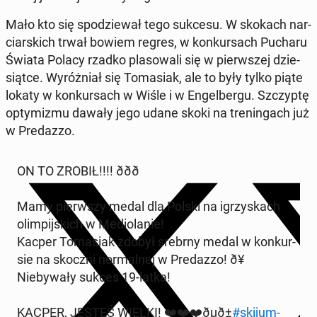
Mało kto się spo­dzie­wał tego sukcesu. W skokach nar­
ciar­skich trwał bowiem regres, w kon­kur­sach Pucharu
Świata Polacy rzadko pla­so­wa­li się w pierw­szej dzie­
siąt­ce. Wy­róż­niał się To­ma­siak, ale to były tylko piąte
lokaty w kon­kur­sach w Wiśle i w En­gel­ber­gu. Szczyp­tę
opty­mi­zmu dawały jego udane skoki na tre­nin­gach już
w Pre­daz­zo.
ON TO ZROBIŁ!!!! ððð
Mamy pierw­szy medal dla Polski na igrzy­skach
olim­pij­skich w Me­dio­la­nie!
Kacper To­ma­siak zdobył srebrny medal w kon­kur­
sie na skoczni nor­mal­nej w Pre­daz­zo! ð¥
Nie­by­wa­ły sukces 19-latka!
KACPER, JESTEŚ WIELKI! ❤️❤️❤️ðµð±
#ski­jum­