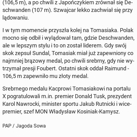
(106,5 m), a po chwili z Ja­poń­czy­kiem zrównał się De­
schwan­den (107 m). Szwaj­car lekko za­chwiał się przy
lą­do­wa­niu.
I w tym mo­men­cie przy­szła kolej na To­ma­sia­ka. Polak
mocno się odbił i wy­lą­do­wał tam, gdzie De­schwan­den,
ale w lepszym stylu i to on został liderem. Gdy swój
skok zepsuł Sundal, To­ma­siak miał już za­pew­nio­ny co
naj­mniej brązowy medal, po chwili srebrny, gdy nie wy­
trzy­mał presji Foubert. Ostatni skok oddał Raimund -
106,5 m za­pew­ni­ło mu złoty medal.
Srebr­ne­go medalu Kac­pro­wi To­ma­sia­ko­wi na portalu
X po­gra­tu­lo­wa­li m.in. premier Donald Tusk, pre­zy­dent
Karol Na­wroc­ki, mi­ni­ster sportu Jakub Rut­nic­ki i wi­ce­
pre­mier, szef MON Wła­dy­sław Ko­si­niak-Kamysz.
PAP / Jagoda Sowa