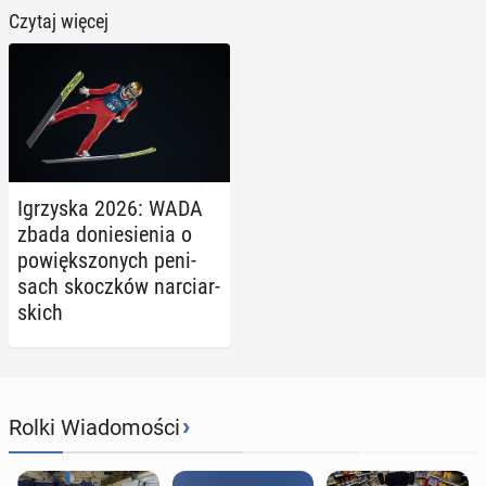
Czytaj więcej
Igrzy­ska 2026: WADA
zbada do­nie­sie­nia o
po­więk­szo­nych pe­ni­
sach skocz­ków nar­ciar­
skich
›
Rolki Wiadomości