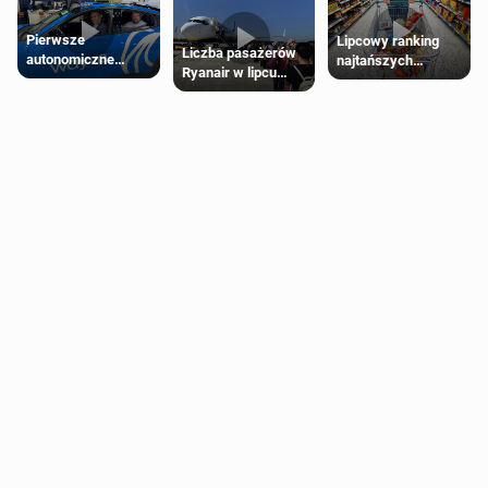
Pierwsze
Lipcowy ranking
Liczba pasażerów
autonomiczne
najtańszych
Ryanair w lipcu
Ubery pojawią się
supermarketów
pobiła rekord
w Londynie jeszcze
tego lata