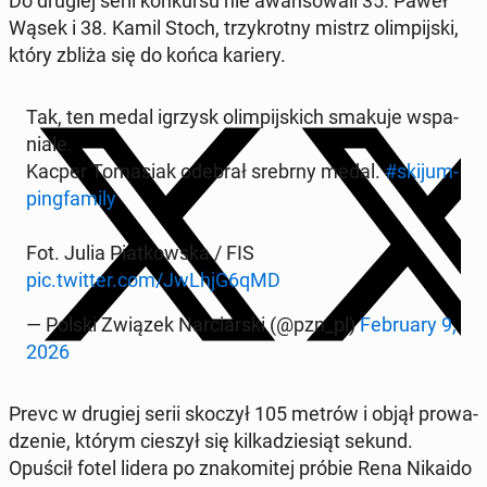
Do drugiej serii kon­kur­su nie awan­so­wa­li 35. Paweł
Wąsek i 38. Kamil Stoch, trzy­krot­ny mistrz olim­pij­ski,
który zbliża się do końca kariery.
Tak, ten medal igrzysk olim­pij­skich smakuje wspa­
nia­le.
Kacper To­ma­siak odebrał srebrny medal.
#ski­jum­
ping­fa­mi­ly
Fot. Julia Piat­kow­ska / FIS
pic.twitter.com/JwLhjG6qMD
— Polski Związek Nar­ciar­ski (@pzn_pl)
Fe­bru­ary 9,
2026
Prevc w drugiej serii skoczył 105 metrów i objął pro­wa­
dze­nie, którym cieszył się kil­ka­dzie­siąt sekund.
Opuścił fotel lidera po zna­ko­mi­tej próbie Rena Nikaido