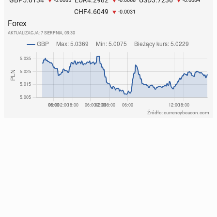
GBP
EUR
USD
-0.0085
-0.0068
-0.0084
4.6049
CHF
-0.0031
Forex
AKTUALIZACJA:
7 SIERPNIA, 09:30
Źródło: currencybeacon.com