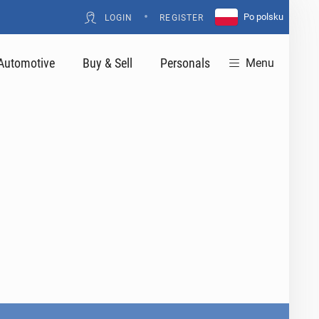
•
Po polsku
LOGIN
REGISTER
Automotive
Buy & Sell
Personals
Menu