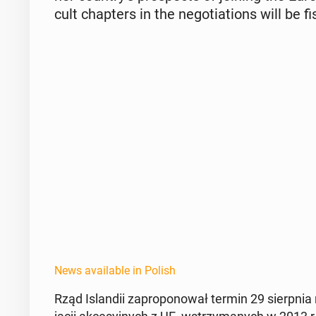
cult chap­ters in the ne­go­ti­a­tions will be fi
News available in Polish
Rząd Is­landii za­pro­ponował termin 29 sierp­nia