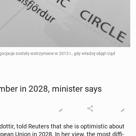
egocjacje zostały wstrzymane w 2013 r., gdy władzę objął rząd
er in 2028, min­is­ter says
dot­tir, told Reuters that she is op­ti­mistic about
­pean Union in 2028. In her view, the most dif­fi­