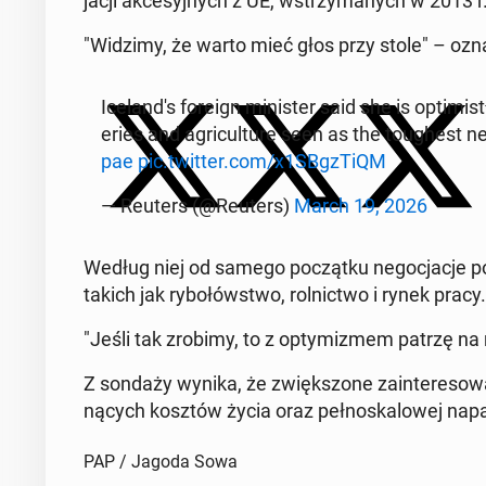
jacji akcesyjnych z UE, wstrzy­manych w 2013 r. 
"Widzimy, że warto mieć głos przy stole" – oz­na­j
Ice­land's foreign min­is­ter said she is op­ti­m
eries and agri­cul­ture seen as the tough­est ne­
pae
pic.twitter.com/x1SBgz­TiQM
— Reuters (@Reuters)
March 19, 2026
Według niej od samego początku ne­goc­jac­je pow
takich jak ry­bołów­st­wo, rol­nict­wo i rynek pracy.
"Jeśli tak zrobimy, to z op­tymizmem patrzę na
Z sondaży wynika, że zwięk­szone zain­tere­sow
ną­cych kosztów życia oraz pełnoskalowej napaś
PAP / Jagoda Sowa