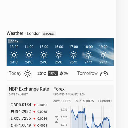
Weather
•
London
CHANGE
Today
13:00
14:00
15:00
16:00
17:00
18:00
19:00
20:00
24°C
24°C
24°C
25°C
25°C
24°C
22°C
21°C
Today
Tomorrow
25°C
27°C
10°C
1
36
NBP Exchange Rate
Forex
DATE: 7 AUGUST
UPDATED:
7 AUGUST, 13:00
5.0134
GBP
-0.0085
4.2982
EUR
-0.0068
3.7236
USD
-0.0084
4.6049
CHF
-0.0031