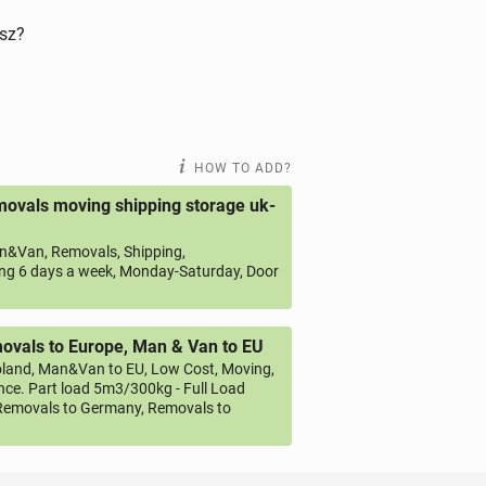
isz?
HOW TO ADD?
ovals moving shipping storage uk-
&Van, Removals, Shipping,
ng 6 days a week, Monday-Saturday, Door
vals to Europe, Man & Van to EU
land, Man&Van to EU, Low Cost, Moving,
ce. Part load 5m3/300kg - Full Load
emovals to Germany, Removals to