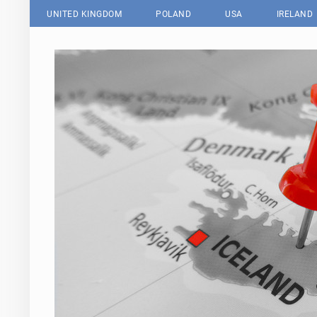
UNITED KINGDOM
POLAND
USA
IRELAND