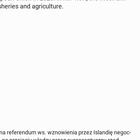
sh­eries and agri­cul­ture.
 na ref­er­en­dum ws. wznowienia przez Is­landię ne­goc­