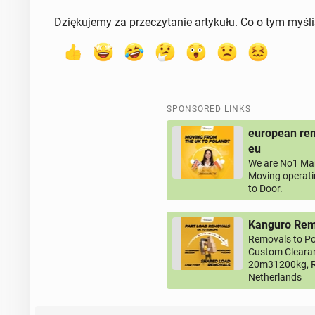
Dziękujemy za przeczytanie artykułu. Co o tym myśl
SPONSORED LINKS
european rem
eu
We are No1 Man
Moving operati
to Door.
Kanguro Remo
Removals to Po
Custom Clearan
20m31200kg, R
Netherlands