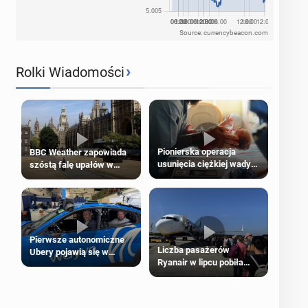
Source: currencybeacon.com
›
Rolki Wiadomości
Pionierska operacja
BBC Weather zapowiada
usunięcia ciężkiej wady
szóstą falę upałów w
wrodzonej płodu w łonie
Londynie
matki
Pierwsze autonomiczne
Liczba pasażerów
Ubery pojawią się w
Ryanair w lipcu pobiła
Londynie jeszcze tego
rekord
lata