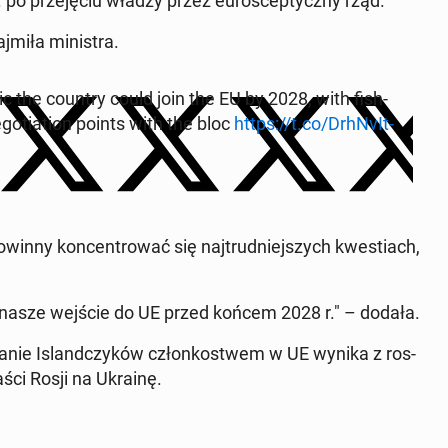
po prze­ję­ciu władzy przez eu­roscep­ty­czny rząd.
miła min­is­tra.
istic the country could join the EU by 2028, with fish­
go­ti­a­tion points with the bloc
https://t.co/DrhN­vIt­
inny kon­cen­trować się na­jtrud­niejszych kwes­t­i­ach,
 nasze wejście do UE przed końcem 2028 r." – dodała.
anie Is­land­czyków członkost­wem w UE wynika z ros­
ci Rosji na Ukrainę.