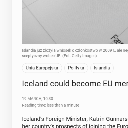
Islandia już złożyła wniosek o członkostwo w 2009 r., ale n
sceptyczny wobec UE. (Fot. Getty Images)
Unia Europejska
Polityka
Islandia
Iceland could become EU memb
19 MARCH, 10:30
Reading time: less than a minute
Iceland’s Foreign Min­is­ter, Katrin Gun­nars­
her country’s prospects of joining the Eu­ro