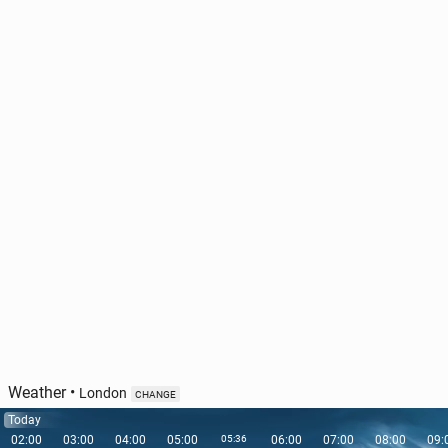
Weather
•
London
CHANGE
Today
02:00
03:00
04:00
05:00
05:36
06:00
07:00
08:00
09: