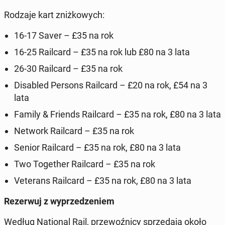
Rodzaje kart zniżkowych:
16-17 Saver – £35 na rok
16-25 Rail­card – £35 na rok lub £80 na 3 lata
26-30 Rail­card – £35 na rok
Dis­abled Persons Rail­card – £20 na rok, £54 na 3
lata
Family & Friends Rail­card – £35 na rok, £80 na 3 lata
Network Rail­card – £35 na rok
Senior Rail­card – £35 na rok, £80 na 3 lata
Two To­geth­er Rail­card – £35 na rok
Vet­er­ans Rail­card – £35 na rok, £80 na 3 lata
Rez­er­wuj z wyprzedze­niem
Według Na­tion­al Rail, prze­woźni­cy sprzeda­ją około