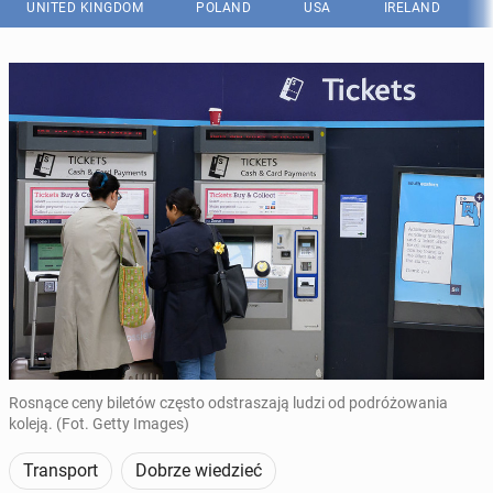
UNITED KINGDOM
POLAND
USA
IRELAND
Rosnące ceny biletów często odstraszają ludzi od podróżowania
koleją. (Fot. Getty Images)
Transport
Dobrze wiedzieć