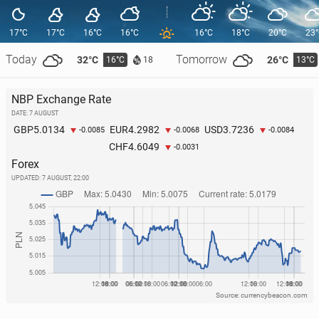
17°C
17°C
16°C
16°C
16°C
18°C
20°C
23
Today
Tomorrow
32°C
26°C
16°C
13°C
18
NBP Exchange Rate
DATE: 7 AUGUST
5.0134
4.2982
3.7236
GBP
EUR
USD
-0.0085
-0.0068
-0.0084
4.6049
CHF
-0.0031
Forex
UPDATED:
7 AUGUST, 22:00
Source: currencybeacon.com