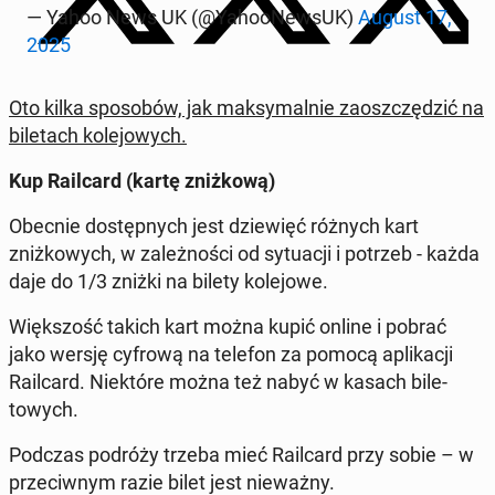
— Yahoo News UK (@Ya­hooNew­sUK)
August 17,
2025
Oto kilka sposobów, jak maksy­mal­nie za­oszczędz­ić na
bile­tach kole­jowych.
Kup Rail­card (kartę zniżkową)
Obecnie dostęp­nych jest dziewięć różnych kart
zniżkowych, w za­leżnoś­ci od sytu­acji i potrzeb - każda
daje do 1/3 zniżki na bilety kole­jowe.
Więk­szość takich kart można kupić online i pobrać
jako wersję cyfrową na telefon za pomocą ap­likacji
Rail­card. Niek­tóre można też nabyć w kasach bile­
towych.
Podczas podróży trzeba mieć Rail­card przy sobie – w
prze­ci­wnym razie bilet jest nieważny.