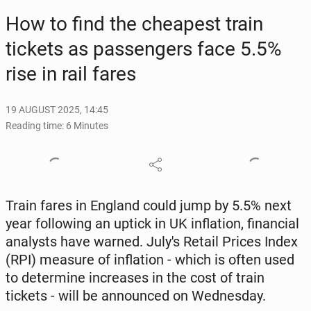
How to find the cheap­est train
tickets as pas­sen­gers face 5.5%
rise in rail fares
19 AUGUST 2025, 14:45
Reading time: 6 Minutes
Train fares in England could jump by 5.5% next
year fol­low­ing an uptick in UK in­fla­tion, fi­nan­cial
an­a­lysts have warned. July's Retail Prices Index
(RPI) measure of in­fla­tion - which is often used
to de­ter­mine in­creas­es in the cost of train
tickets - will be an­nounced on Wednes­day.