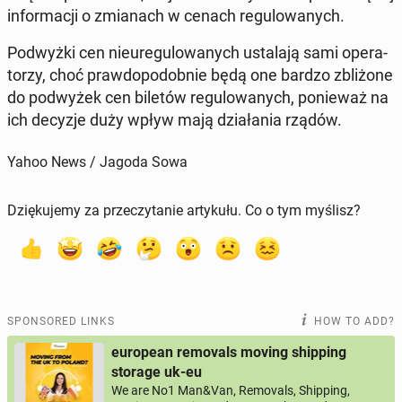
in­for­ma­cji o zmi­anach w cenach reg­u­lowanych.
Pod­wyż­ki cen nieureg­u­lowanych usta­la­ją sami op­er­a­
torzy, choć praw­dopodob­nie będą one bardzo zbliżone
do pod­wyżek cen biletów reg­u­lowanych, ponieważ na
ich decyzje duży wpływ mają dzi­ała­nia rządów.
Yahoo News / Jagoda Sowa
Dziękujemy za przeczytanie artykułu. Co o tym myślisz?
SPONSORED LINKS
HOW TO ADD?
european removals moving shipping
storage uk-eu
We are No1 Man&Van, Removals, Shipping,