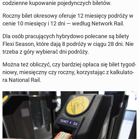
codzi­enne kupowanie po­je­dynczych biletów.
Roczny bilet okre­sowy oferuje 12 miesię­cy podróży w
cenie 10 miesię­cy i 12 dni — według Network Rail.
Dla osób pracu­ją­cych hy­bry­dowo pole­cane są bilety
Flexi Season, które dają 8 podróży w ciągu 28 dni. Nie
trzeba z góry wybier­ać dni podróży.
Można też obliczyć, czy bardziej opłaca się bilet ty­god­
niowy, miesięczny czy roczny, ko­rzys­ta­jąc z kalku­la­to­
ra Na­tion­al Rail.