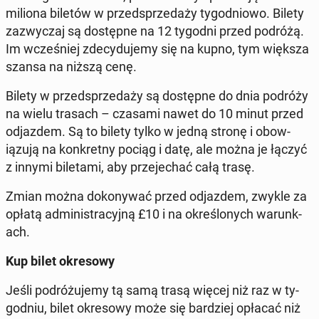
miliona biletów w przed­sprzedaży ty­god­niowo. Bilety
za­zwyczaj są dostęp­ne na 12 tygodni przed podróżą.
Im wcześniej zde­cy­du­je­my się na kupno, tym większa
szansa na niższą cenę.
Bilety w przed­sprzedaży są dostęp­ne do dnia podróży
na wielu trasach – czasami nawet do 10 minut przed
od­jaz­dem. Są to bilety tylko w jedną stronę i obow­
iązu­ją na konkret­ny pociąg i datę, ale można je łączyć
z innymi bile­ta­mi, aby prze­jechać całą trasę.
Zmian można dokony­wać przed od­jaz­dem, zwykle za
opłatą ad­min­is­tra­cyjną £10 i na określonych warunk­
ach.
Kup bilet okre­sowy
Jeśli po­dróżu­je­my tą samą trasą więcej niż raz w ty­
god­niu, bilet okre­sowy może się bardziej opłacać niż