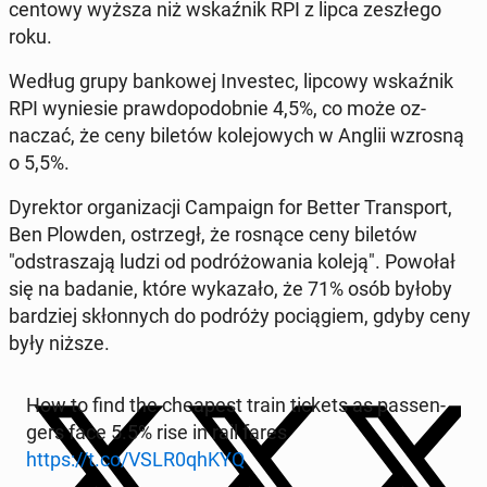
cen­towy wyższa niż wskaźnik RPI z lipca zeszłego
roku.
Według grupy bankowej In­vestec, lipcowy wskaźnik
RPI wyniesie praw­dopodob­nie 4,5%, co może oz­
naczać, że ceny biletów kole­jowych w Anglii wzrosną
o 5,5%.
Dyrek­tor or­ga­ni­za­cji Cam­paign for Better Trans­port,
Ben Plowden, os­trzegł, że rosnące ceny biletów
"odstrasza­ją ludzi od po­dróżowa­nia koleją". Powołał
się na badanie, które wykaza­ło, że 71% osób byłoby
bardziej skłon­nych do podróży pociągiem, gdyby ceny
były niższe.
How to find the cheap­est train tickets as pas­sen­
gers face 5.5% rise in rail fares
https://t.co/VSLR0qhKYQ