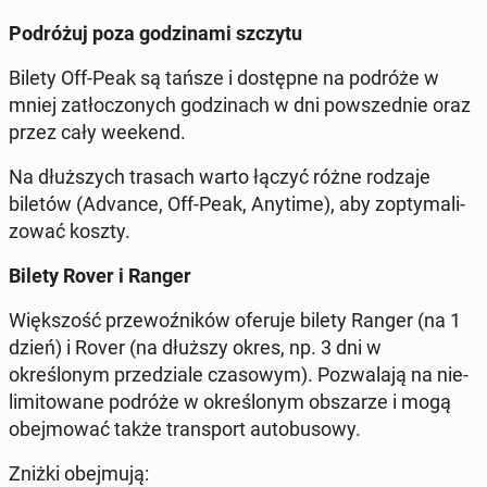
Po­dróżuj poza godz­i­na­mi szczytu
Bilety Off-Peak są tańsze i dostęp­ne na podróże w
mniej za­tłoc­zonych godz­i­nach w dni powszed­nie oraz
przez cały weekend.
Na dłuższych trasach warto łączyć różne rodzaje
biletów (Advance, Off-Peak, Anytime), aby zop­ty­mal­i­
zować koszty.
Bilety Rover i Ranger
Więk­szość prze­woźników oferuje bilety Ranger (na 1
dzień) i Rover (na dłuższy okres, np. 3 dni w
określonym przedziale cza­sowym). Pozwala­ją na nie­
lim­i­towane podróże w określonym ob­szarze i mogą
obe­j­mować także trans­port au­to­bu­sowy.
Zniżki obe­j­mu­ją: