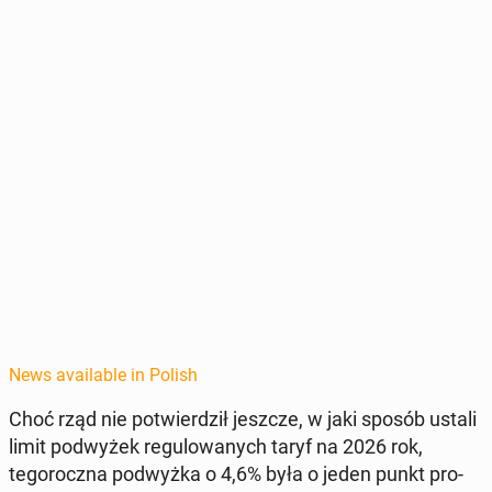
News available in Polish
Choć rząd nie potwierdz­ił jeszcze, w jaki sposób ustali
limit pod­wyżek reg­u­lowanych taryf na 2026 rok,
tegorocz­na pod­wyż­ka o 4,6% była o jeden punkt pro­