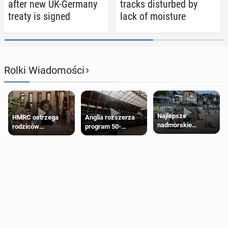
after new UK-Germany
tracks dis­turbed by
treaty is signed
lack of mois­ture
›
Rolki Wiadomości
Najlepsze
HMRC ostrzega
Anglia rozszerza
nadmorskie
rodziców
program 50-
miasteczko blisko
pobierających Child
procentowych
Londynu
Benefit. Mogą być
zniżek kolejowych
zobowiązani do
na 18-latków
zwrotu zasiłku