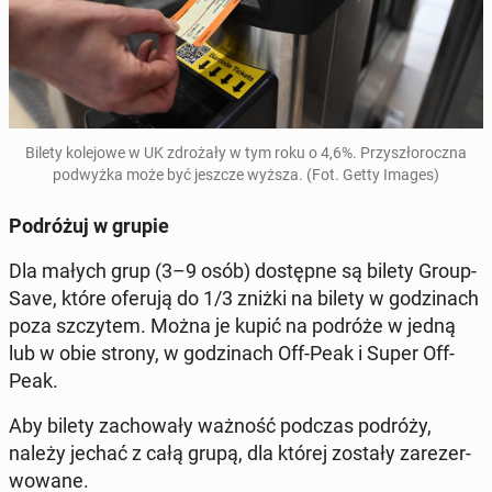
Bilety kole­jowe w UK zdrożały w tym roku o 4,6%. Przyszłorocz­na
pod­wyż­ka może być jeszcze wyższa. (Fot. Getty Images)
Po­dróżuj w grupie
Dla małych grup (3–9 osób) dostęp­ne są bilety Group­
Save, które oferują do 1/3 zniżki na bilety w godz­i­nach
poza szczytem. Można je kupić na podróże w jedną
lub w obie strony, w godz­i­nach Off-Peak i Super Off-
Peak.
Aby bilety za­chowały ważność podczas podróży,
należy jechać z całą grupą, dla której zostały zarez­er­
wowane.