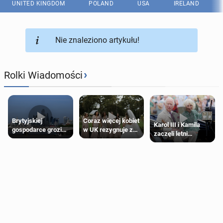
UNITED KINGDOM
POLAND
USA
IRELAND
Nie znaleziono artykułu!
›
Rolki Wiadomości
Brytyjskiej
Coraz więcej kobiet
Karol III i Kamila
gospodarce grozi
w UK rezygnuje z
zaczęli letni
recesja, jeśli
roli druhny na
odpoczynek po
kryzys na Bliskim
ślubie
Igrzyskach
Wschodzie się
Wspólnoty w
przedłuży
Glasgow