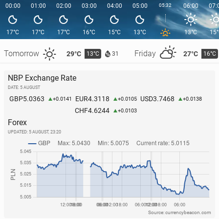
00:00
01:00
02:00
03:00
04:00
05:00
05:32
06:00
07:
17°C
17°C
17°C
16°C
15°C
13°C
13°C
15
Tomorrow
Friday
29°C
27°C
13°C
16°C
31
NBP Exchange Rate
DATE: 5 AUGUST
5.0363
4.3118
3.7468
GBP
EUR
USD
+0.0141
+0.0105
+0.0138
4.6244
CHF
+0.0103
Forex
UPDATED:
5 AUGUST, 23:20
Source: currencybeacon.com