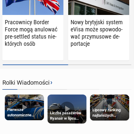
Pra­cow­ni­cy Border
Nowy bry­tyj­ski system
Force mogą anu­lo­wać
eVisa może spo­wo­do­
pre-settled status nie­
wać przy­mu­so­we de­
któ­rych osób
por­ta­cje
›
Rolki Wiadomości
Pierwsze
Lipcowy ranking
Liczba pasażerów
autonomiczne
najtańszych
Ryanair w lipcu
Ubery pojawią się
supermarketów
pobiła rekord
w Londynie jeszcze
tego lata