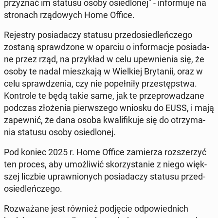
przy­znać im statusu osoby osie­dlo­nej" - in­for­mu­je na
stro­nach rzą­do­wych Home Office.
Re­je­stry po­sia­da­czy statusu przed­osie­dleń­cze­go
zostaną spraw­dzo­ne w oparciu o in­for­ma­cje po­sia­da­
ne przez rząd, na przy­kład w celu upew­nie­nia się, że
osoby te nadal miesz­ka­ją w Wiel­kiej Bry­ta­nii, oraz w
celu spraw­dze­nia, czy nie po­peł­ni­ły prze­stęp­stwa.
Kon­tro­le te będą takie same, jak te prze­pro­wa­dza­ne
podczas zło­że­nia pierw­sze­go wniosku do EUSS, i mają
za­pew­nić, że dana osoba kwa­li­fi­ku­je się do otrzy­ma­
nia statusu osoby osie­dlo­nej.
Pod koniec 2025 r. Home Office za­mie­rza roz­sze­rzyć
ten proces, aby umoż­li­wić sko­rzy­sta­nie z niego więk­
szej liczbie upraw­nio­nych po­sia­da­czy statusu przed­
osie­dleń­cze­go.
Roz­wa­ża­ne jest również pod­ję­cie od­po­wied­nich