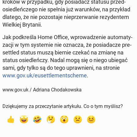
kroków w przy­pad­ku, gdy po­sia­dacz statusu przed­
osie­dleń­cze­go nie spełnia już wa­run­ków, na przy­kład
dlatego, że nie po­zo­sta­je nie­prze­rwa­nie re­zy­den­tem
Wiel­kiej Bry­ta­nii.
Jak pod­kre­śla Home Office, wpro­wa­dze­nie au­to­ma­ty­
za­cji w tym sys­te­mie nie oznacza, że po­sia­da­cze pre-
settled status muszą biernie czekać na zmianę na
status osie­dleń­czy. Nadal mogą się o niego ubiegać
sami, gdy tylko są do tego upraw­nie­ni, na stronie
www.gov.uk/eu­set­tle­ment­sche­me
.
www.gov.uk / Adriana Chodakowska
Dziękujemy za przeczytanie artykułu. Co o tym myślisz?