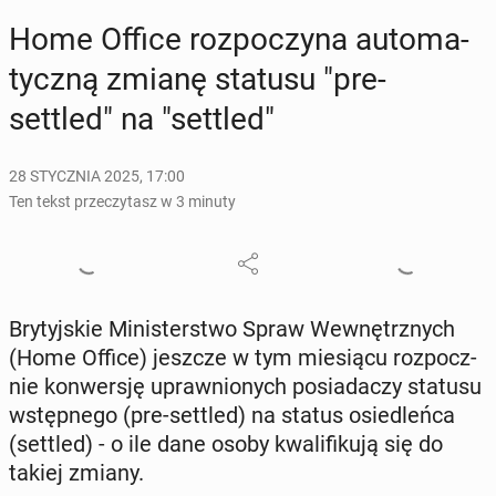
Home Office roz­po­czy­na au­to­ma­
tycz­ną zmianę statusu "pre-
settled" na "settled"
28 STYCZNIA 2025, 17:00
Ten tekst przeczytasz w 3 minuty
Bry­tyj­skie Mi­ni­ster­stwo Spraw We­wnętrz­nych
(Home Office) jeszcze w tym mie­sią­cu roz­pocz­
nie kon­wer­sję upraw­nio­nych po­sia­da­czy statusu
wstęp­ne­go (pre-settled) na status osie­dleń­ca
(settled) - o ile dane osoby kwa­li­fi­ku­ją się do
takiej zmiany.