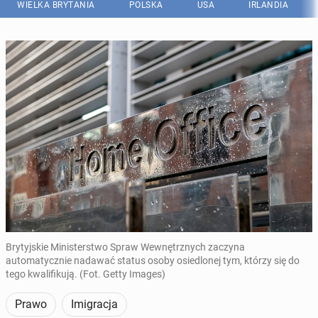
WIELKA BRYTANIA
POLSKA
USA
IRLANDIA
Brytyjskie Ministerstwo Spraw Wewnętrznych zaczyna
automatycznie nadawać status osoby osiedlonej tym, którzy się do
tego kwalifikują. (Fot. Getty Images)
Prawo
Imigracja