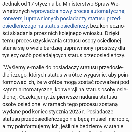
Jednak od 17 stycz­nia br. Mi­ni­ster­stwo Spraw We­
wnętrz­nych
wpro­wa­dza nowy proces au­to­ma­tycz­nej
kon­wer­sji upraw­nio­nych po­sia­da­czy statusu przed­
osie­dleń­cze­go na status osie­dleń­czy
, bez ko­niecz­no­
ści skła­da­nia przez nich ko­lej­ne­go wniosku. Dzięki
temu proces uzy­ski­wa­nia statusu osoby osie­dlo­nej
stanie się o wiele bar­dziej uspraw­nio­ny i prost­szy dla
tysięcy osób po­sia­da­ją­cych status przed­osie­dleń­czy.
"Wyślemy e-maile do po­sia­da­czy statusu przed­osie­
dleń­cze­go, których status wkrótce wy­ga­śnie, aby po­in­
for­mo­wać ich, że wkrótce mogą zostać roz­wa­że­ni pod
kątem au­to­ma­tycz­nej kon­wer­sji na status osoby osie­
dlo­nej. Ocze­ku­je­my, że pierw­sze nadania statusu
osoby osie­dlo­nej w ramach tego procesu zostaną
wydane pod koniec stycz­nia 2025 r. Po­sia­da­cze
statusu przed­osie­dleń­cze­go nie będą musieli nic robić,
a my po­in­for­mu­je­my ich, jeśli nie bę­dzie­my w stanie