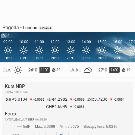
Pogoda
•
London
ZMIANA
Dziś
09:00
10:00
11:00
12:00
13:00
14:00
15:00
16:00
17:
18°C
18°C
19°C
20°C
21°C
25°C
26°C
26°C
25
Dziś
Jutro
26°C
27°C
11°C
14°C
39
19
Kurs NBP
Z DNIA: 7 SIERPNIA
5.0134
4.2982
3.7236
GBP
EUR
USD
-0.0085
-0.0068
-0.0084
4.6049
CHF
-0.0031
Forex
AKTUALIZACJA:
7 SIERPNIA, 09:10