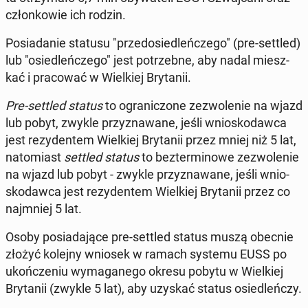
człon­ko­wie ich rodzin.
Po­sia­da­nie statusu "przed­osie­dleń­cze­go" (pre-settled)
lub "osie­dleń­cze­go" jest po­trzeb­ne, aby nadal miesz­
kać i pra­co­wać w Wiel­kiej Bry­ta­nii.
Pre-settled status
to ogra­ni­czo­ne ze­zwo­le­nie na wjazd
lub pobyt, zwykle przy­zna­wa­ne, jeśli wnio­sko­daw­ca
jest re­zy­den­tem Wiel­kiej Bry­ta­nii przez mniej niż 5 lat,
na­to­miast
settled status
to bez­ter­mi­no­we ze­zwo­le­nie
na wjazd lub pobyt - zwykle przy­zna­wa­ne, jeśli wnio­
sko­daw­ca jest re­zy­den­tem Wiel­kiej Bry­ta­nii przez co
naj­mniej 5 lat.
Osoby po­sia­da­ją­ce pre-settled status muszą obecnie
złożyć kolejny wniosek w ramach systemu EUSS po
ukoń­cze­niu wy­ma­ga­ne­go okresu pobytu w Wiel­kiej
Bry­ta­nii (zwykle 5 lat), aby uzyskać status osie­dleń­czy.