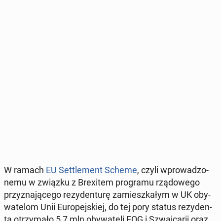
W ramach
EU Set­tle­ment Scheme
, czyli wpro­wa­dzo­
ne­mu w związku z Bre­xi­tem pro­gra­mu rzą­do­we­go
przy­zna­ją­ce­go re­zy­den­tu­rę za­miesz­ka­łym w UK oby­
wa­te­lom Unii Eu­ro­pej­skiej, do tej pory status re­zy­den­
ta otrzy­ma­ło 5,7 mln oby­wa­te­li EOG i Szwaj­ca­rii oraz