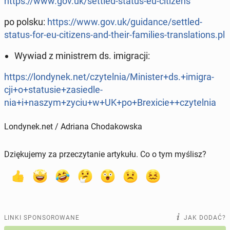
https://www.gov.uk/settled-status-eu-ci­ti­zens
po polsku:
https://www.gov.uk/gu­idan­ce/settled-
status-for-eu-ci­ti­zens-and-their-fa­mi­lies-trans­la­tions.pl
Wywiad z mi­ni­strem ds. imi­gra­cji:
https://lon­dy­nek.net/czy­tel­nia/Mi­ni­ster+ds.+imi­gra­
cji+o+sta­tu­sie+za­sie­dle­
nia+i+naszym+zyciu+w+UK+po+Bre­xi­cie++czy­tel­nia
Londynek.net / Adriana Chodakowska
Dziękujemy za przeczytanie artykułu. Co o tym myślisz?
LINKI SPONSOROWANE
JAK DODAĆ?