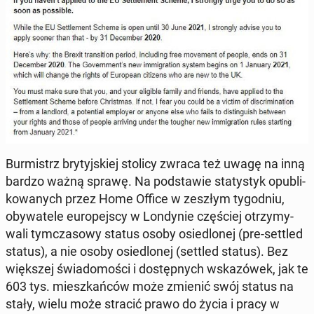
Bur­mistrz bry­tyj­skiej stolicy zwraca też uwagę na inną
bardzo ważną sprawę. Na pod­sta­wie sta­ty­styk opu­bli­
ko­wa­nych przez Home Office w zeszłym ty­go­dniu,
oby­wa­te­le eu­ro­pej­scy w Lon­dy­nie czę­ściej otrzy­my­
wa­li tym­cza­so­wy status osoby osie­dlo­nej (pre-settled
status), a nie osoby osie­dlo­nej (settled status). Bez
więk­szej świa­do­mo­ści i do­stęp­nych wska­zó­wek, jak te
603 tys. miesz­kań­ców może zmienić swój status na
stały, wielu może stracić prawo do życia i pracy w