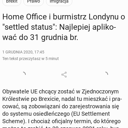
Brexit
Prawo
Imigracja
Home Office i bur­mistrz Londynu o
"settled status": Naj­le­piej apli­ko­
wać do 31 grudnia br.
1 GRUDNIA 2020, 17:45
Ten tekst przeczytasz w 5 minut
Oby­wa­te­le UE chcący zostać w Zjed­no­czo­nym
Kró­le­stwie po Bre­xi­cie, nadal tu miesz­kać i pra­
co­wać, są zo­bo­wią­za­ni do za­re­je­stro­wa­nia się
do systemu osie­dleń­cze­go (EU Set­tle­ment
Scheme). I chociaż ofi­cjal­ny termin, do którego