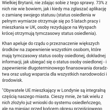
Wiel­kiej Bry­ta­nii, nie zdając sobie z tego sprawy. 73% z
nich nie wie bowiem, jak i kiedy ma zgła­szać apli­ka­cję
o zamianę swojego statusu (status osie­dle­nia w
pełnym wy­mia­rze otrzy­mu­je się po 5 latach pracy i
miesz­ka­nia w UK, osoby re­zy­du­ją­ce na Wyspach
krócej otrzy­mu­ją tym­cza­so­wy status osie­dle­nia).
Khan apeluje do rządu o prze­zna­cze­nie więk­szych
środków na za­pew­nie­nie wszyst­kim osobom, które
mają tym­cza­so­wy status osoby osie­dlo­nej, do­kład­nej
in­for­ma­cji, jak ubiegać się o status osoby osie­dlo­nej - i
za­pew­nie­nie dłu­go­ter­mi­no­we­go fi­nan­so­wa­nia do­radz­
twa oraz usług wspar­cia dla wszyst­kich na­ro­do­wo­ści i
śro­do­wisk.
"Oby­wa­te­le UE miesz­ka­ją­cy w Lon­dy­nie są in­te­gral­ną
częścią naszego miasta. Cieszy mnie, że tak wielu z
nich złożyło już wnioski do systemu osie­dleń­cze­go,
ale na miesiąc przed końcem okresu przej­ścio­we­go