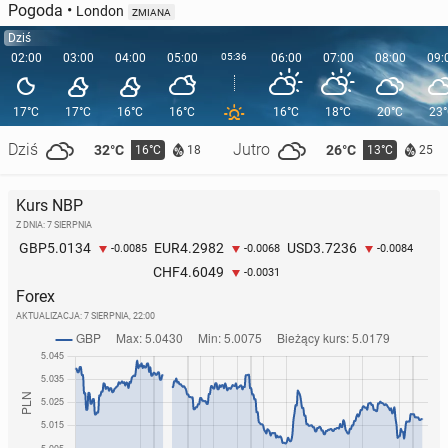
Pogoda
•
London
ZMIANA
Dziś
02:00
03:00
04:00
05:00
05:36
06:00
07:00
08:00
09:
17°C
17°C
16°C
16°C
16°C
18°C
20°C
23
Dziś
Jutro
32°C
26°C
16°C
13°C
18
25
Kurs NBP
Z DNIA: 7 SIERPNIA
5.0134
4.2982
3.7236
GBP
EUR
USD
-0.0085
-0.0068
-0.0084
4.6049
CHF
-0.0031
Forex
AKTUALIZACJA:
7 SIERPNIA, 22:00