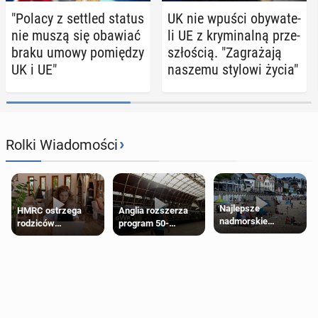
"Polacy z settled status
UK nie wpuści oby­wa­te­
nie muszą się obawiać
li UE z kry­mi­nal­ną prze­
braku umowy po­mię­dzy
szło­ścią. "Za­gra­ża­ją
UK i UE"
naszemu stylowi życia"
›
Rolki Wiadomości
Najlepsze
HMRC ostrzega
Anglia rozszerza
nadmorskie
rodziców
program 50-
miasteczko blisko
pobierających Child
procentowych
Londynu
Benefit. Mogą być
zniżek kolejowych
zobowiązani do
na 18-latków
zwrotu zasiłku