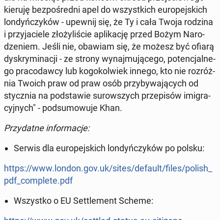
kieruję bez­po­śred­ni apel do wszyst­kich eu­ro­pej­skich
lon­dyń­czy­ków - upewnij się, że Ty i cała Twoja rodzina
i przy­ja­cie­le zło­ży­li­ście apli­ka­cję przed Bożym Na­ro­
dze­niem. Jeśli nie, obawiam się, że możesz być ofiarą
dys­kry­mi­na­cji - ze strony wy­naj­mu­ją­ce­go, po­ten­cjal­ne­
go pra­co­daw­cy lub ko­go­kol­wiek innego, kto nie roz­róż­
nia Twoich praw od praw osób przy­by­wa­ją­cych od
stycz­nia na pod­sta­wie su­row­szych prze­pi­sów imi­gra­
cyj­nych" - pod­su­mo­wu­je Khan.
Przy­dat­ne in­for­ma­cje:
Serwis dla eu­ro­pej­skich lon­dyń­czy­ków po polsku:
https://www.london.gov.uk/sites/default/files/polish_
pdf_com­ple­te.pdf
Wszyst­ko o EU Set­tle­ment Scheme: