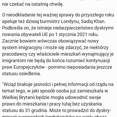
nie czekać na ostat­nią chwilę.
O nie­od­kła­da­nie tej ważnej sprawy do przy­szłe­go roku
apeluje też dzisiaj bur­mistrz Londynu, Sadiq Khan.
Pod­kre­śla on, że ist­nie­je nie­bez­pie­czeń­stwo dys­kry­mi­
no­wa­nia oby­wa­te­li UE po 1 stycz­nia 2021 roku.
Zacznie bowiem wówczas obo­wią­zy­wać nowy
system imi­gra­cyj­ny i może się zdarzyć, że nie­któ­rzy
pra­co­daw­cy czy wła­ści­cie­le miesz­kań wy­naj­mu­ją­cy je
imi­gran­tom nie będą do końca ro­zu­mieć kon­ty­nu­acji
praw Eu­ro­pej­czy­ków - pomimo nie­po­sia­da­nia jeszcze
statusu osie­dle­nia.
"Wciąż brakuje ja­sno­ści i pełnej in­for­ma­cji od rządu na
temat tego, w jaki sposób osoba już za­miesz­ka­ła w
Wiel­kiej Bry­ta­nii będzie mogła udo­wod­nić swoje
prawo do miesz­ka­nia i pracy tutaj bez uzy­ska­nia
statusu do 31 grudnia. Może to pro­wa­dzić do dys­kry­
mi­na­cji eu­ro­pej­skich lon­dyń­czy­ków na wielu ob­sza­