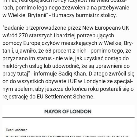
rach, pomimo le­gal­ne­go ze­zwo­le­nia na prze­by­wa­nie
w Wiel­kiej Bry­ta­nii" - tłu­ma­czy bur­mistrz stolicy.
"Badanie prze­pro­wa­dzo­ne przez New Eu­ro­pe­ans UK
wśród 270 star­szych i bar­dziej po­trze­bu­ją­cych
pomocy Eu­ro­pej­czy­ków miesz­ka­ją­cych w Wiel­kiej Bry­
ta­nii, ujaw­ni­ło, że 68 procent z nich - pomimo tego, że
przy­zna­no im status - nie wie, jak uzyskać dostęp do
nie­któ­rych usług lub udo­wod­nić, że są upraw­nie­ni do
pracy tutaj" - in­for­mu­je Sadiq Khan. Dlatego zwrócił się
on do wszyst­kich oby­wa­te­li UE w Lon­dy­nie ze spe­cjal­
nym apelem, aby jeszcze do końca roku po­sta­ra­li się o
re­je­stra­cję do EU Set­tle­ment Scheme.