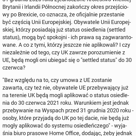
Bry­ta­nii i Ir­lan­dii Pół­noc­nej za­koń­czy okres przej­ścio­
wy po Bre­xi­cie, co oznacza, że ofi­cjal­nie prze­sta­nie
być częścią Unii Eu­ro­pej­skiej. Oby­wa­te­le Unii Eu­ro­pej­
skiej, którzy po­sia­da­ją już status osie­dle­nia (settled
status), mogą być spo­koj­ni - ich prawa są za­gwa­ran­to­
wa­ne. A co z tymi, którzy jeszcze nie apli­ko­wa­li? I czy
nie­za­leż­nie od tego, czy UK zawrze po­ro­zu­mie­nie z
UE, będą mogli oni ubiegać się o "settled status" do 30
czerwca?
"Bez względu na to, czy umowa z UE zo­sta­nie
zawarta, czy też nie, oby­wa­te­le UE prze­by­wa­ją­cy już
na terenie UK będą mogli apli­ko­wać o status osie­dle­
nia do 30 czerwca 2021 roku. Wa­run­kiem jest jednak
prze­by­wa­nie na Wyspach przed 31 grudnia 2020 roku -
osoby, które przy­ja­dą do UK po tej dacie, nie będą już
mogły apli­ko­wać do systemu osie­dleń­cze­go" - wy­ja­
śnia biuro prasowe Home Office, dodając, żeby jednak