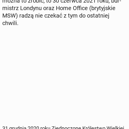
można to zrobić, to 30 czerwca 2021 roku, bur­
mistrz Londynu oraz Home Office (bry­tyj­skie
MSW) radzą nie czekać z tym do ostat­niej
chwili.
31 grudnia 2020 roku Zjed­no­czo­ne Kró­le­stwo Wiel­kiej