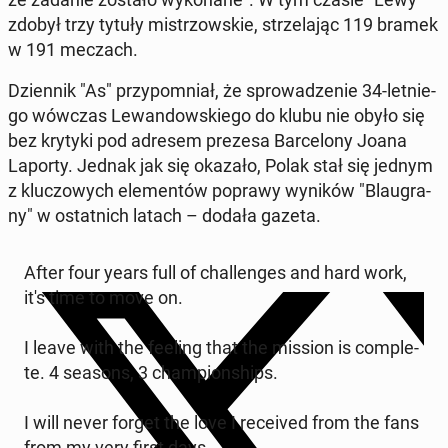
zdobył trzy tytuły mi­strzow­skie, strze­la­jąc 119 bramek
w 191 meczach.
Dzien­nik "As" przy­po­mniał, że spro­wa­dze­nie 34-let­nie­
go wówczas Le­wan­dow­skie­go do klubu nie obyło się
bez krytyki pod adresem prezesa Bar­ce­lo­ny Joana
Laporty. Jednak jak się okazało, Polak stał się jednym
z klu­czo­wych ele­men­tów poprawy wyników "Blau­gra­
ny" w ostat­nich latach – dodała gazeta.
After four years full of chal­len­ges and hard work,
it's time to move on.
I leave with the feeling that the mission is com­ple­
te. 4 seasons, 3 cham­pion­ships.
I will never forget the love I re­ce­ived from the fans
from my very first days.