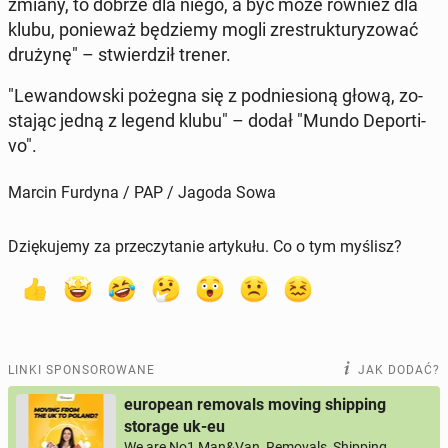
zmiany, to dobrze dla niego, a być może również dla
klubu, po­nie­waż bę­dzie­my mogli zre­struk­tu­ry­zo­wać
drużynę" – stwier­dził trener.
"Le­wan­dow­ski pożegna się z pod­nie­sio­ną głową, zo­
sta­jąc jedną z legend klubu" – dodał "Mundo De­por­ti­
vo".
Marcin Furdyna / PAP / Jagoda Sowa
Dziękujemy za przeczytanie artykułu. Co o tym myślisz?
LINKI SPONSOROWANE
JAK DODAĆ?
european removals moving shipping
storage uk-eu
We are No1 Man&Van, Removals, Shipping,