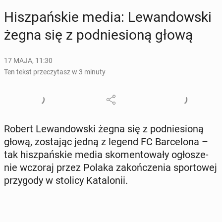
Hisz­pań­skie media: Le­wan­dow­ski
żegna się z pod­nie­sio­ną głową
17 MAJA, 11:30
Ten tekst przeczytasz w 3 minuty
Robert Le­wan­dow­ski żegna się z pod­nie­sio­ną
głową, zo­sta­jąc jedną z legend FC Bar­ce­lo­na –
tak hisz­pań­skie media sko­men­to­wa­ły ogło­sze­
nie wczoraj przez Polaka za­koń­cze­nia spor­to­wej
przy­go­dy w stolicy Ka­ta­lo­nii.