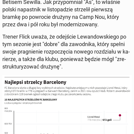
Betisem Sewilla. Jak przy­po­mniał "As", to właśnie
polski na­past­nik w li­sto­pa­dzie strze­lił pierw­szą
bramkę po po­wro­cie drużyny na Camp Nou, który
przez dwa i pół roku był mo­der­ni­zo­wa­ny.
Trener Flick uważa, że odej­ście Le­wan­dow­skie­go po
tym sezonie jest "dobre" dla za­wod­ni­ka, który spełni
swoje pra­gnie­nie roz­po­czę­cia nowego roz­dzia­łu w ka­
rie­rze, a także dla klubu, po­nie­waż będzie mógł "zre­
struk­tu­ry­zo­wać drużynę".