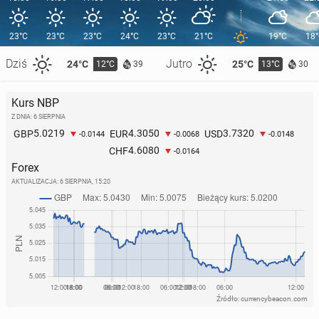
23°C
23°C
23°C
24°C
23°C
21°C
19°C
18
Dziś
Jutro
24°C
25°C
12°C
13°C
39
30
Kurs NBP
Z DNIA: 6 SIERPNIA
5.0219
4.3050
3.7320
GBP
EUR
USD
-0.0144
-0.0068
-0.0148
4.6080
CHF
-0.0164
Forex
AKTUALIZACJA:
6 SIERPNIA, 15:20
Źródło: currencybeacon.com