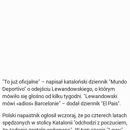
"To już ofi­cjal­ne" – napisał ka­ta­loń­ski dzien­nik "Mundo
De­por­ti­vo" o odej­ściu Le­wan­dow­skie­go, o którym
mówiło się głośno od kilku tygodni. "Le­wan­dow­ski
mówi »adios« Bar­ce­lo­nie" – dodał dzien­nik "El Pais".
Polski na­past­nik ogłosił wczoraj, że po czte­rech latach
spę­dzo­nych w stolicy Ka­ta­lo­nii "od­cho­dzi z po­czu­ciem,
że zadanie zostało wy­ko­na­ne". W tym czasie "Lewy"