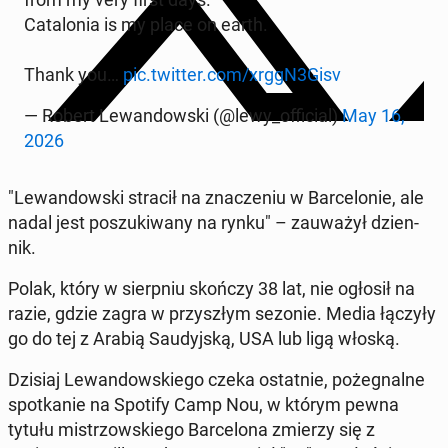
Ca­ta­lo­nia is my place on earth.
Thank you…
pic.twitter.com/xrggN3Gisv
— Robert Le­wan­dow­ski (@lewy_of­fi­cial)
May 16,
2026
"Le­wan­dow­ski stracił na zna­cze­niu w Bar­ce­lo­nie, ale
nadal jest po­szu­ki­wa­ny na rynku" – za­uwa­żył dzien­
nik.
Polak, który w sierp­niu skończy 38 lat, nie ogłosił na
razie, gdzie zagra w przy­szłym sezonie. Media łączyły
go do tej z Arabią Sau­dyj­ską, USA lub ligą włoską.
Dzisiaj Le­wan­dow­skie­go czeka ostat­nie, po­że­gnal­ne
spo­tka­nie na Spotify Camp Nou, w którym pewna
tytułu mi­strzow­skie­go Bar­ce­lo­na zmierzy się z