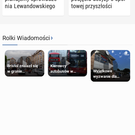
nia Le­wan­dow­skie­go
to­wej przy­szło­ści
›
Rolki Wiadomości
Bristol znalazł się
Kierowcy
Wyjątkowe
w gronie
autobusów w
wyzwanie dla
najlepszych
Londynie
posiadaczy kart
kierunków podróży
zapowiadają strajki
Tesco Clubcard!
na świecie