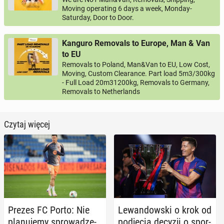
Moving operating 6 days a week, Monday-
Saturday, Door to Door.
Kanguro Removals to Europe, Man & Van
to EU
Removals to Poland, Man&Van to EU, Low Cost,
Moving, Custom Clearance. Part load 5m3/300kg
- Full Load 20m31200kg, Removals to Germany,
Removals to Netherlands
Czytaj więcej
Prezes FC Porto: Nie
Le­wan­dow­ski o krok od
pla­nu­je­my spro­wa­dze­
pod­ję­cia decyzji o spor­