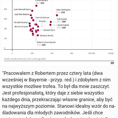
"Pra­co­wa­łem z Ro­ber­tem przez cztery lata (dwa
wcze­śniej w Bay­er­nie - przyp. red.) i zdo­by­łem z nim
wszyst­kie możliwe trofea. To był dla mnie za­szczyt.
Jest pro­fe­sjo­na­li­stą, który daje z siebie wszyst­ko
każdego dnia, prze­kra­cza­jąc własne granice, aby być
na naj­wyż­szym po­zio­mie. Stanowi idealny wzór do na­
śla­do­wa­nia dla młodych za­wod­ni­ków. Jeśli chce