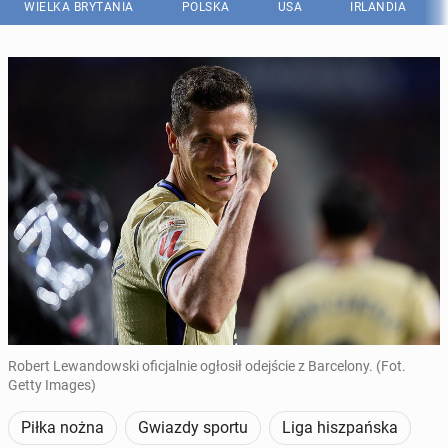
WIELKA BRYTANIA
POLSKA
USA
IRLANDIA
Robert Lewandowski oficjalnie ogłosił odejście z Barcelony. (Fot.
Getty Images)
Piłka nożna
Gwiazdy sportu
Liga hiszpańska