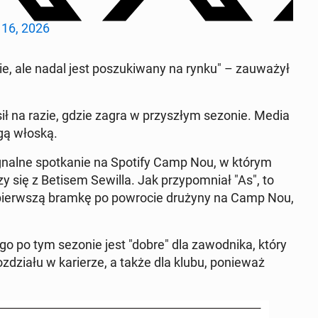
16, 2026
e, ale nadal jest poszuki­wany na rynku" – za­uważył
osił na razie, gdzie zagra w przyszłym sezonie. Media
igą włoską.
g­nalne spotkanie na Spotify Camp Nou, w którym
się z Betisem Sewilla. Jak przy­pom­ni­ał "As", to
ił pier­wszą bramkę po powro­cie drużyny na Camp Nou,
o po tym sezonie jest "dobre" dla za­wod­ni­ka, który
zdzi­ału w kari­erze, a także dla klubu, ponieważ