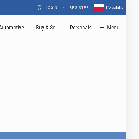
•
Po polsku
LOGIN
REGISTER
Automotive
Buy & Sell
Personals
Menu