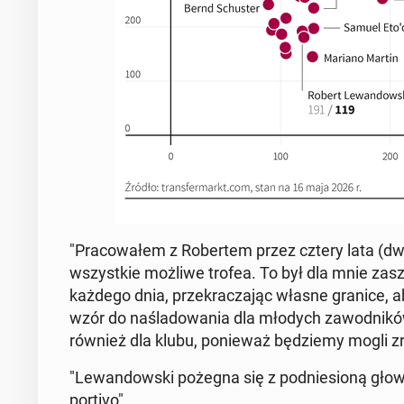
"Pra­cow­ałem z Robertem przez cztery lata (dwa
wszys­tkie możliwe trofea. To był dla mnie za­szcz
każdego dnia, przekracza­jąc własne granice, 
wzór do naślad­owa­nia dla młodych za­wod­nikó
również dla klubu, ponieważ będziemy mogli zre­s
"Lewandows­ki pożegna się z pod­nie­sioną głow
porti­vo".