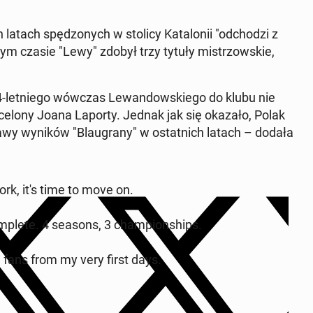
h latach spęd­zonych w stolicy Kat­alonii "od­chodzi z
m czasie "Lewy" zdobył trzy tytuły mis­tr­zowskie,
e 34-let­niego wówczas Lewandowskiego do klubu nie
celony Joana Laporty. Jednak jak się okazało, Polak
awy wyników "Blau­grany" w os­tat­nich latach – dodała
ork, it's time to move on.
om­plete. 4 seasons, 3 cham­pi­onships.
he fans from my very first days.