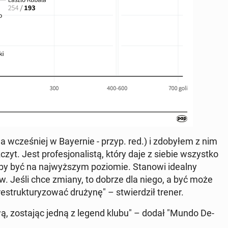
 wcześniej w Bay­ernie - przyp. red.) i zdobyłem z nim
yt. Jest pro­fesjon­al­istą, który daje z siebie wszys­tko
aby być na na­jwyższym poziomie. Stanowi idealny
w. Jeśli chce zmiany, to dobrze dla niego, a być może
truk­tu­ry­zować drużynę" – stwierdz­ił trener.
ą, zosta­jąc jedną z legend klubu" – dodał "Mundo De­