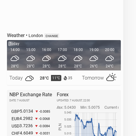
Weather
•
London
CHANGE
Today
14:00
15:00
16:00
17:00
18:00
19:00
20:00
20:38
28°C
28°C
28°C
28°C
28°C
26°C
24°C
Today
Tomorrow
28°C
32°C
11°C
1
35
NBP Exchange Rate
Forex
DATE: 7 AUGUST
UPDATED:
7 AUGUST, 22:00
5.0134
GBP
-0.0085
4.2982
EUR
-0.0068
3.7236
USD
-0.0084
4.6049
CHF
-0.0031