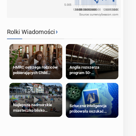
Source: currencybeacon.com
›
Rolki Wiadomości
HMRC ostrzega rodziców
Anglia rozszerza
pobierających Child
program 50-
Benefit. Mogą być
procentowych zniżek
zobowiązani do zwrotu
kolejowych na 18-latków
zasiłku
Najlepsze nadmorskie
Sztuczna inteligencja
miasteczko blisko
próbowała oszukać
Londynu
człowieka