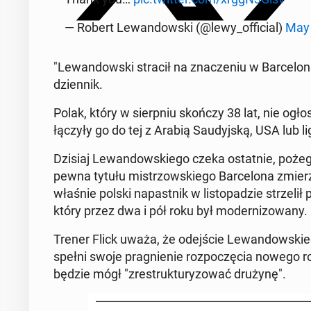
— Robert Lewandows­ki (@lewy_of­fi­cial)
May 
"Lewandows­ki stracił na znacze­niu w Barceloni
dzi­en­nik.
Polak, który w sierp­niu skończy 38 lat, nie ogł
łączyły go do tej z Arabią Saudyjską, USA lub l
Dzisiaj Lewandowskiego czeka os­tat­nie, poże
pewna tytułu mis­tr­zowskiego Barcelona zmierzy 
właśnie polski na­past­nik w listopadzie strzel
który przez dwa i pół roku był mod­ern­i­zowany.
Trener Flick uważa, że ode­jś­cie Lewandowskieg
spełni swoje prag­nie­nie rozpoczę­cia nowego ro
będzie mógł "zre­struk­tu­ry­zować drużynę".