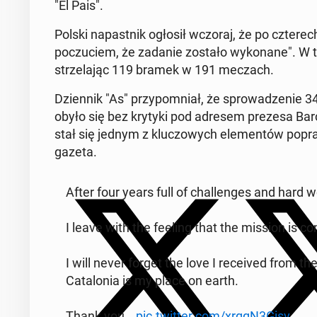
"El Pais".
Polski na­past­nik ogłosił wczoraj, że po czterec
poczu­ciem, że zadanie zostało wyko­nane". W ty
strze­la­jąc 119 bramek w 191 meczach.
Dzi­en­nik "As" przy­pom­ni­ał, że sprowadze­ni
obyło się bez krytyki pod adresem prezesa Bar
stał się jednym z kluc­zowych el­e­men­tów popr
gazeta.
After four years full of chal­lenges and hard w
I leave with the feeling that the mission is c
I will never forget the love I re­ceived from t
Cat­alo­nia is my place on earth.
Thank you…
pic.twitter.com/xrggN3Gisv