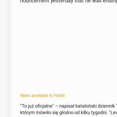
nounce­ment yes­ter­day that he was ending 
News available in Polish
"To już ofic­jalne" – napisał kat­alońs­ki dzi­en­
którym mówiło się głośno od kilku tygodni. "Le