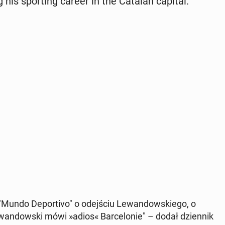
his sport­ing career in the Catalan capital.
nik "Mundo De­porti­vo" o ode­jś­ciu Lewandowskiego, o
wandows­ki mówi »adios« Barcelonie" – dodał dzi­en­nik