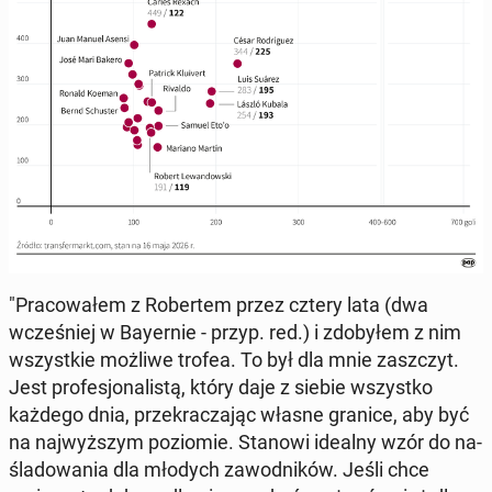
"Pra­co­wa­łem z Ro­ber­tem przez cztery lata (dwa
wcze­śniej w Bay­er­nie - przyp. red.) i zdo­by­łem z nim
wszyst­kie możliwe trofea. To był dla mnie za­szczyt.
Jest pro­fe­sjo­na­li­stą, który daje z siebie wszyst­ko
każdego dnia, prze­kra­cza­jąc własne granice, aby być
na naj­wyż­szym po­zio­mie. Stanowi idealny wzór do na­
śla­do­wa­nia dla młodych za­wod­ni­ków. Jeśli chce