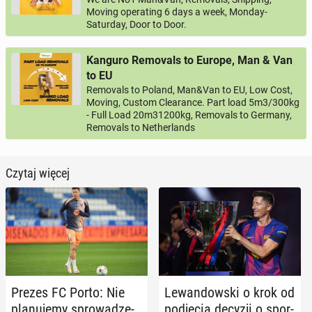
Moving operating 6 days a week, Monday-
Saturday, Door to Door.
Kanguro Removals to Europe, Man & Van
to EU
Removals to Poland, Man&Van to EU, Low Cost,
Moving, Custom Clearance. Part load 5m3/300kg
- Full Load 20m31200kg, Removals to Germany,
Removals to Netherlands
Czytaj więcej
Prezes FC Porto: Nie
Le­wan­dow­ski o krok od
pla­nu­je­my spro­wa­dze­
pod­ję­cia decyzji o spor­