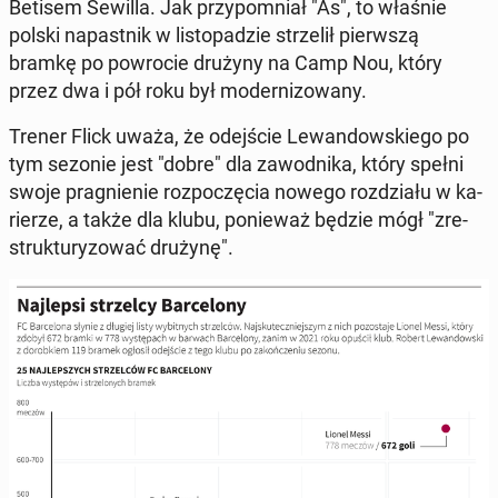
Betisem Sewilla. Jak przy­po­mniał "As", to właśnie
polski na­past­nik w li­sto­pa­dzie strze­lił pierw­szą
bramkę po po­wro­cie drużyny na Camp Nou, który
przez dwa i pół roku był mo­der­ni­zo­wa­ny.
Trener Flick uważa, że odej­ście Le­wan­dow­skie­go po
tym sezonie jest "dobre" dla za­wod­ni­ka, który spełni
swoje pra­gnie­nie roz­po­czę­cia nowego roz­dzia­łu w ka­
rie­rze, a także dla klubu, po­nie­waż będzie mógł "zre­
struk­tu­ry­zo­wać drużynę".