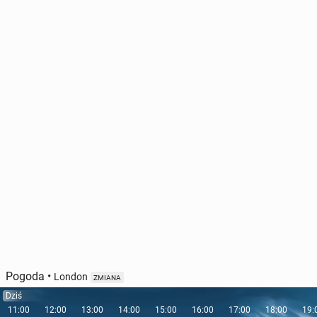
Pogoda
•
London
ZMIANA
Dziś
11:00
12:00
13:00
14:00
15:00
16:00
17:00
18:00
19: