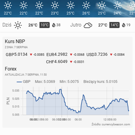
22°C
22°C
22°C
23°C
25°C
26°C
25°C
24°C
22
Dziś
Jutro
26°C
27°C
10°C
14°C
38
19
Kurs NBP
Z DNIA: 7 SIERPNIA
5.0134
4.2982
3.7236
GBP
EUR
USD
-0.0085
-0.0068
-0.0084
4.6049
CHF
-0.0031
Forex
AKTUALIZACJA:
7 SIERPNIA, 11:50
Źródło: currencybeacon.com