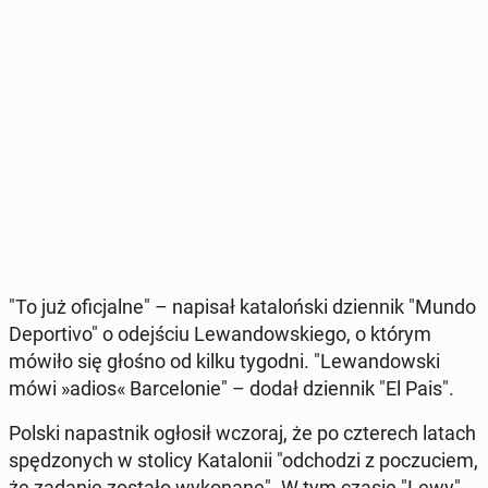
"To już ofi­cjal­ne" – napisał ka­ta­loń­ski dzien­nik "Mundo
De­por­ti­vo" o odej­ściu Le­wan­dow­skie­go, o którym
mówiło się głośno od kilku tygodni. "Le­wan­dow­ski
mówi »adios« Bar­ce­lo­nie" – dodał dzien­nik "El Pais".
Polski na­past­nik ogłosił wczoraj, że po czte­rech latach
spę­dzo­nych w stolicy Ka­ta­lo­nii "od­cho­dzi z po­czu­ciem,
że zadanie zostało wy­ko­na­ne". W tym czasie "Lewy"