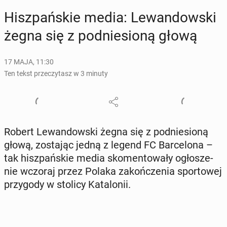
Hisz­pań­skie media: Le­wan­dow­ski
żegna się z pod­nie­sio­ną głową
17 MAJA, 11:30
Ten tekst przeczytasz w 3 minuty
Robert Le­wan­dow­ski żegna się z pod­nie­sio­ną
głową, zo­sta­jąc jedną z legend FC Bar­ce­lo­na –
tak hisz­pań­skie media sko­men­to­wa­ły ogło­sze­
nie wczoraj przez Polaka za­koń­cze­nia spor­to­wej
przy­go­dy w stolicy Ka­ta­lo­nii.