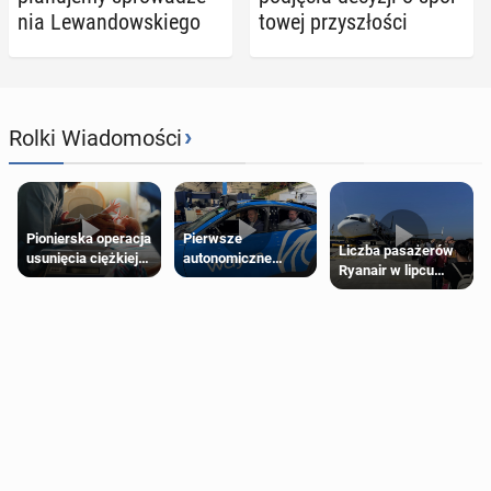
nia Le­wan­dow­skie­go
to­wej przy­szło­ści
›
Rolki Wiadomości
Pierwsze
Pionierska operacja
Liczba pasażerów
autonomiczne
usunięcia ciężkiej
Ryanair w lipcu
Ubery pojawią się
wady wrodzonej
pobiła rekord
w Londynie jeszcze
płodu w łonie matki
tego lata