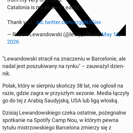
Ca­ta­lo­nia is my place on earth.
Thank you…
pic.twitter.com/xrggN3Gisv
— Robert Le­wan­dow­ski (@lewy_of­fi­cial)
May 16,
2026
"Le­wan­dow­ski stracił na zna­cze­niu w Bar­ce­lo­nie, ale
nadal jest po­szu­ki­wa­ny na rynku" – za­uwa­żył dzien­
nik.
Polak, który w sierp­niu skończy 38 lat, nie ogłosił na
razie, gdzie zagra w przy­szłym sezonie. Media łączyły
go do tej z Arabią Sau­dyj­ską, USA lub ligą włoską.
Dzisiaj Le­wan­dow­skie­go czeka ostat­nie, po­że­gnal­ne
spo­tka­nie na Spotify Camp Nou, w którym pewna
tytułu mi­strzow­skie­go Bar­ce­lo­na zmierzy się z