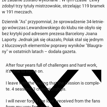
zdobył trzy tytuły mi­strzow­skie, strze­la­jąc 119 bramek
w 191 meczach.
Dzien­nik "As" przy­po­mniał, że spro­wa­dze­nie 34-let­nie­
go wówczas Le­wan­dow­skie­go do klubu nie obyło się
bez krytyki pod adresem prezesa Bar­ce­lo­ny Joana
Laporty. Jednak jak się okazało, Polak stał się jednym
z klu­czo­wych ele­men­tów poprawy wyników "Blau­gra­
ny" w ostat­nich latach – dodała gazeta.
After four years full of chal­len­ges and hard work,
it's time to move on.
I leave with the feeling that the mission is com­ple­
te. 4 seasons, 3 cham­pion­ships.
I will never forget the love I re­ce­ived from the fans
from my very first days.