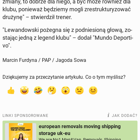
zmiany, to dobrze dla niego, a być może również dla
klubu, po­nie­waż bę­dzie­my mogli zre­struk­tu­ry­zo­wać
drużynę" – stwier­dził trener.
"Le­wan­dow­ski pożegna się z pod­nie­sio­ną głową, zo­
sta­jąc jedną z legend klubu" – dodał "Mundo De­por­ti­
vo".
Marcin Furdyna / PAP / Jagoda Sowa
Dziękujemy za przeczytanie artykułu. Co o tym myślisz?
LINKI SPONSOROWANE
JAK DODAĆ?
european removals moving shipping
storage uk-eu
We are No1 Man&Van, Removals, Shipping,