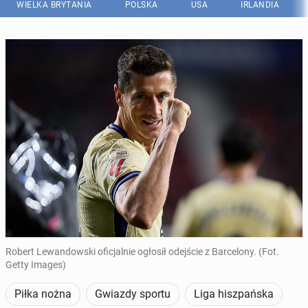
WIELKA BRYTANIA
POLSKA
USA
IRLANDIA
Robert Lewandowski oficjalnie ogłosił odejście z Barcelony. (Fot.
Getty Images)
Piłka nożna
Gwiazdy sportu
Liga hiszpańska